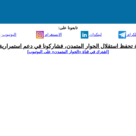
تابعونا على:
لكرام
لينكدإن
الانستغرام
اليوتيوب
ية تحفظ استقلال الحوار المتمدن، فشاركونا في دعم استمرارية 
[اشترك في قناة ‫«الحوار المتمدن» على اليوتيوب]