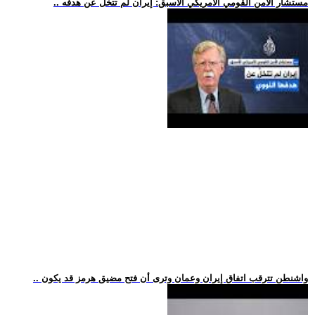
.. مستشار الأمن القومي الأمريكي الأسبق: إيران لم تتخلَّ عن هدفه
.. واشنطن تترقب اتفاق إيران وعمان وترى أن فتح مضيق هرمز قد يكون