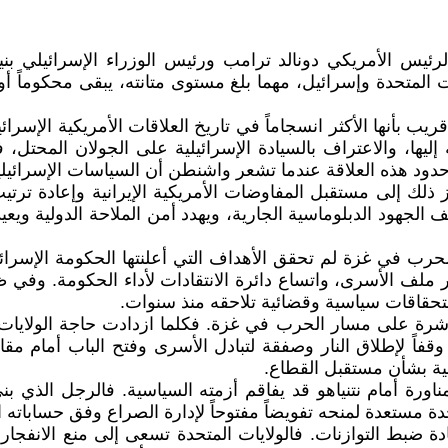
ن الرئيس الأمريكي دونالد ترامب ورئيس الوزراء الإسرائيلي 
ت المتحدة وإسرائيل، مهما بلغ مستوى متانته، يبقى محكوماً أول
 بأنها الأكثر انسجاماً في تاريخ العلاقات الأمريكية الإسر
يها، والاعتراف بالسيادة الإسرائيلية على الجولان المحتل، فض
حدود هذه العلاقة عندما تشعر واشنطن أن السياسات الإسرائيلي
ز ذلك إلى مستقبل المفاوضات الأمريكية الإيرانية وإعادة ترتي
الجهود الدبلوماسية الجارية، ويهدد أمن الملاحة الدولية ويع
لحرب في غزة لم تحقق الأهداف التي أعلنتها الحكومة الإسرائيل
ملف الأسرى، واتساع دائرة الانتقادات لأداء الحكومة. وفي ظ
 استحقاقات سياسية وقضائية تلاحقه منذ سنوات.
رة على مسار الحرب في غزة. فكلما ازدادت حاجة الولايات ا
قفاً لإطلاق النار وصفقة لتبادل الأسرى وفتح الباب أمام مق
يلية بشأن مستقبل القطاع.
ورة أمام نتنياهو قد يفاقم أزمته السياسية. فالرجل الذي بنى
حدة مستعدة لمنحه تفويضاً مفتوحاً لإدارة الصراع وفق حساباته ا
ادة ضبط التوازنات. فالولايات المتحدة تسعى إلى منع الانفجا