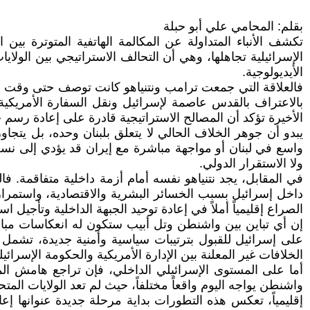
بقلم: المحامي علي أبو حبلة
تكشف الأنباء المتداولة عن المكالمة الهاتفية المتوترة بي
الإسرائيلية تجاهلها، وهي أن التحالف الاستراتيجي بين الولايا
الأيديولوجية.
فالعلاقة التي جمعت ترامب ونتنياهو كانت توصف حتى وقت قريب
بالاعتراف بالقدس عاصمة لإسرائيل ونقل السفارة الأمريكية إل
الأخيرة تؤكد أن المصالح الاستراتيجية قادرة على إعادة رسم 
يبدو أن جوهر الخلاف الحالي لا يتعلق بلبنان وحده، بل يتجاو
واسع في لبنان أو مواجهة مباشرة مع إيران قد يؤدي إلى نسف 
ولا الاستقرار الدولي.
في المقابل، يجد نتنياهو نفسه أمام أزمة داخلية متفاقمة. فا
داخل إسرائيل بسبب الخسائر البشرية والاقتصادية، واستمرار 
الصراع إقليمياً أملاً في إعادة توحيد الجبهة الداخلية وتأجيل
إن أي تباين بين واشنطن وتل أبيب ستكون له انعكاسات مباش
على إسرائيل للقبول بترتيبات سياسية وأمنية جديدة، تشمل و
الخلافات غير المعلنة بين الإدارة الأمريكية والحكومة الإسرائ
أما على المستوى الإسرائيلي الداخلي، فإن تراجع هامش المنا
واشنطن يواجه اليوم واقعاً مختلفاً، حيث لم تعد الولايات المت
إقليمياً، تعكس هذه التطورات بداية مرحلة جديدة عنوانها إع