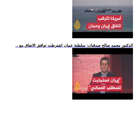
.. الدكتور محمد صالح صدقيان: سلطنة عمان اشترطت توافق الاتفاق مع