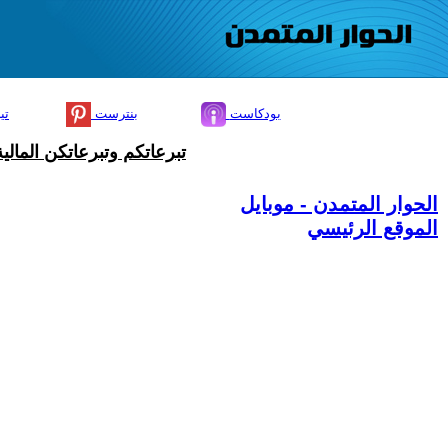
بودكاست
بنترست
تي
تبرعاتكم وتبرعاتكن المال
الحوار المتمدن - موبايل
الموقع الرئيسي