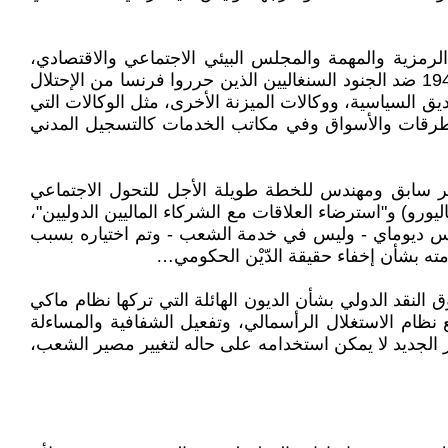
ة التي جرت في آذار/مارس 2024، وبصرف النظر عن التدابير الرمزية والمهمة والمجلس البيئي الاجتماعي والاقتصادي،
وانسحاب القواعد العسكرية الفرنسية، وتنظيم إحياء ذكرى مذابح التيريليور دي ثياروي التي ارتكبها الجيش الفرنسي سنة 1944 ضد الجنود السنغاليين الذين حرروا فرنسا من الإحتلال
ناديق السياسية، ووكالات الميزنة الأخرى، مثل الوكالات التي
الطرقات والأسواق وفي مكاتب الخدمات كالتسجيل المدني
زير سابق ومهندس للخطة طويلة الأجل للتحول الاجتماعي
ة الفرنسية وباليورو) و"استرضاء العلاقات مع الشركاء الماليين الدوليين"،
لرئيس ديوماي - وليس في خدمة الشعب - وتم اختياره بسبب
ه بشأن إخفاء حقيقة الدّيْن الحكومي…
لنقد الدولي بشأن الديون الهائلة التي تركها نظام ماكي
ع نظام الاستغلال الرأسمالي، وتفعيل الشفافية والمساءلة
ود الإنتخابية، وأظهرت التجربة أن جهاز الدولة الموروث عن 64 عامًا من الاستعمار الجديد لا يمكن استخدامه على حاله لتغيير مصير الشعب،