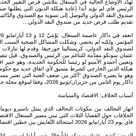
الرئيس فاي لم يؤيد أبدا إعادة هيكلة الديون التي يطلبها 
صندوق النقد الدولي والتوصل إلى تسوية مع الصندوق والدّائن
تقديم طلب قرض جديد من صندوق النقد الدولي…
المؤتمر، ولكنه لم يحضر، وشكلت المشاكل الصحية السبب الرس
لصندوق النقد الدولي، كريستالينا جورجيفا. وقدم لها تنازل
وتعيين أحمدو الأمينو لو رئيسا للحكومة الجديدة، وهو خب
وهو ما يعتبره الصندوق "أكثر من ضعف العتبة التي تعتبر مست
داكار يوم الثامن من حزيران/يونيو 2026، وفقا لموقع مجلة جون أفريك
أسباب الخلاف: الاقتصاد والسياسة
الخلافات حول القضايا الثلاث التي تبني مصير السنغال الاقت
فاي يوم 23 أيار/مايو 2026 استحالة التّعايش بين خطين اقتصاديين متناقضين تحت نفس السقف.