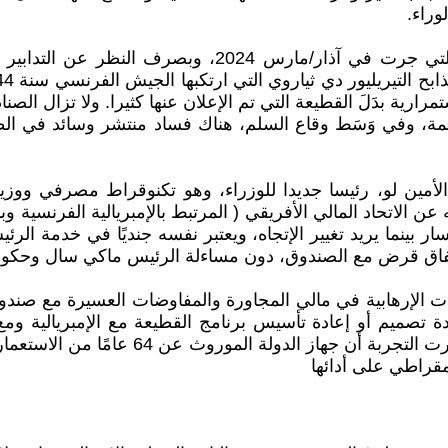
وراء.
تجدر الإشارة إلى أنه منذ الانتصار في الانتخابات الرئاسي
مرارية بدَلَ القطيعة التي تم الإعلان عنها كثيرا. ولا تزال الص
ائمة، وفي وَسَط وقاع السلم، هناك فساد منتشر وسائد في 
الأمين لو، رئيسا جديدا للوزراء، وهو تكنوقراط مصرفي وو
أساس 2050 وهو معروف بدفاعه عن الاتحاد المالي الأفريقي ( المرتبط بالإمبريالي
ر بينما يريد تغيير الإتجاه، ويعتبر نفسه جنديًا في خدمة ا
تفاق قرض مع الصندوق، دون مساءلة الرئيس ماكي سال وحكومت
الإرهابية في مالي المجاورة والمفاوضات العسيرة مع صندوق ا
ادة تصميم أو إعادة تأسيس برنامج القطيعة مع الإمبريالية وم
بشكل إنفاق المال العام، وبشأن تنفيذ الوُعُ
مقراطي على أدائها