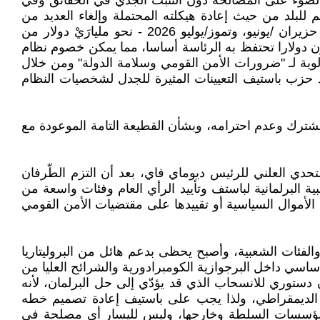
 الضوء على المصالحة دون التثبت الجدّي في الحقائق وفي
 للبلد من حيث إعادة هيكلته المحتملة وإلغاء العديد من
الإعانات التي أوصى بها صندوق النقد الدولي، وهذه قضية حسّاسة جدًّا حيث يتوجب على حكومة السنغال - خلال شهرَيْ حزيران /يونيو، وتموز/يوليو 2026 - نحو مليارَيْ دولار من
 مع خطر التّخلّف لاعن السّداد، كما احتدّ الخلاف بشأن إعادة تصميم الأموال السياسية البالغة حوالي 13 مليون دولارا تحتفظ به الرئاسة أساسا، مما يمكن خصوم نظام
لوية لـ "ضرورات الأمن القومي وسلامة الدولة" ومن خلال
قد حزب باستيف التعيينات المثيرة للجدل لشخصيات النظام
لمشترك وعدم احترامه، وبشأن القطيعة التامة الموعودة مع
دي العلني للرئيس ديوماي فاي، بعد أن التزم الطّرفان
البرلمانية لباستف وتأييد الرأي العام وفئات واسعة من
الأموال السياسية أو تقييدها على مقتضيات الأمن القومي
الفئات الشعبية، وأصبح يحظى بدعم هائل من البروليتاريا
ساسي داخل البرجوازية الكومبرادورية والشرائح العليا من
ستوري للانسحاب الذي قد يؤدّي إلى حل البرلمان، لأنه
ء الديمقراطي، ولذا يجب على باستيف إعادة تصميم خطه
اخل مؤسسات السلطة وخارجها، وليس لليسار أي مصلحة في