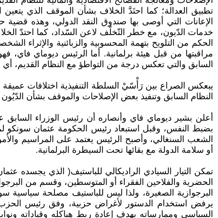
الإصلاحات ومعالجة الفضائح الاقتصادية والمالية للنظام ال
تطبيق العدالة؛ كما احتَدَّ الخلاف بشأن الموقف الذي يتعين
الحكم من التلويح بتهمة المحسوبية والزبائنية والإثراء الش
مراقبتها من قبل هيئة برلمانية. أما الرئيس ديوماي فاي، فه
السابق والتي تعكس درجة من التواطؤ مع النظام القديم، أي ا
يبعكس الصراع بين رَأْسّيْ السلطة التنفيذية اختلافات عميقة
النظام السابق وتنفيذ بعض الإصلاحات والموقف بشأن الدّيُو
أعلن بشير ديوماي فاي وأنصاره أن رئيس الوزراء السابق ع
بضبط النفس، وقبل استبعاد رئيس الحكومة عثمان سونكو لم يك
الشعب السنغالي، وأصبح الرئيس يعتمد على المراسيم والأموا
أو سلامة الدولة مع بقائها تحت السيطرة البرلمانية.
تمكن التيار السيادي الراديكالي للباستيف( الذي يجسده عثم
الحضرية والفلاحين الفقراء أو المتوسطين، وقسم من البرجوازي
البرجوازية الصغيرة، ولذا ليس للباستيف مصلحة سياسية سوا
يرفض استخدام الدستور لأغراض حزبية، وفق رئيس الحزب الذ
السياسي وممارساته بهدف إعادة ربط هياكله وقياداته ونوا