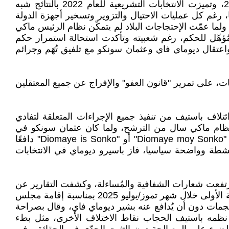
واحتل سونكو المركز الثالث من أصل خمسة مرشحين بحوالي 16% من الأصوات، خلال الإنتخابات الرئاسية لسنة 2019، وتميزت الانتخابات التشريعية للعام 2022 بالنتائج شبه
ين التحالف المشترك الذي يقوده الباستف بشكل أساسي والذي حاز 82 نائبا، والائتلاف الحاكم الذي نال 83 نائبا، رغم كل عمليات الاحتيال والتزوير وتسخير أجهزة الدولة
ولما عمّت الإحتجاجات البلاد لم يتمكّن نظام الرئيس ماكي
هّل للحكم، رغم شعبيته وتأكدت استحالة استمرار حكم
قال ديوماي فاي وعثمان سونكو مع تلفيق تُهَم وجرائم
ت، على تمرير "قانون العفو" والإفراج عن جميع المعتقلين
ئتلاف باستيف من تنفيذ جميع الإجراءات المتعلقة لتفادي
ه نظام ماكي سال من الترشح، ولما كان عثمان سونكو في
السجن، رشح ديوماي فاي كمرشح باستيف من بين المرشحين المتعددين الذين اجتازوا عقبات الترشح، لذلك صبح شعار "Diomaye moy Sonko" أو "Diomaye is Sonko" دافعًا
شطة وواضحة سياسيا، فاز باسيرو ديوماي في الانتخابات
رتفعت شعارات الشفافية والمُساءلة، وكشفت التقارير عن
إخفاء ما لا يقل عن سبعة مليارات دولارا من الديون من صندوق النقد الدولي والصناديق السياسية، وتعمقت الخلافات العلنية الأولى خلال شهر تموز/يوليو 2025 بمناسبة إقامة مجلس
مات دون أن يُدافع عنه بشير ديوماي فاي، وقال بصراحة
رئيسًا لما حصلتْ مثل هذه الأمور ورفع "اجتماع تيرا" يوم الثامن من تشرين الثاني/نوفمبر 2025 الذي نظمه باستيف الحجاب نقاط الاختلاف الأخرى، مثل بطء