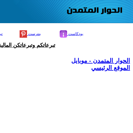
بودكاست
بنترست
تي
تبرعاتكم وتبرعاتكن المال
الحوار المتمدن - موبايل
الموقع الرئيسي