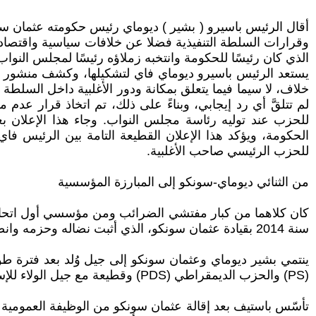
أقال الرئيس باسيرو ( بشير ) ديوماي رئيس حكومته عثمان سون
يستعد الرئيس باسيرو ديوماي فاي لتشكيلها، وكشف منشور عثم
خلاف، لا سيما فيما يتعلق بمكانة ودور الأغلبية داخل السلطة ا
لم تتلقَّ أي رد إيجابي، وبناءً على ذلك، تم اتخاذ قرار عدم
للحزب عند توليه رئاسة مجلس النواب. وجاء هذا الإعلان ب
الحكومة، ويؤكد هذا الإعلان القطيعة التامة بين الرئيس 
للحزب الرئيسي صاحب الأغلبية.
من الثنائي ديوماي-سونكو إلى المبارزة المؤسسية
سنة 2014 بقيادة عثمان سونكو، الذي أثبت نضاله وحزمه وانضباطه إنه قائد سياسي.
(PS) والحزب الديمقراطي (PDS) وقطيعة مع جيل الولاء للإستعمار اللفرنسي، مقابل بناء نموذج يطمح لإنشاء قاعدة للرأسمالية الوطنية…