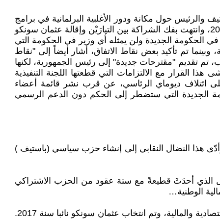
 والرئيس حول مكانة ودور الأغلبية البرلمانية في برامج
وقرارات السلطة التنفيذية فضلا عن خلافات سياسية واقتصادية أخرى، واستمرت هذه الخلافات منذ انتخابات آذار/مارس 2024، وانتهت بفك الشراكة بين التيارَيْن وإقالة عثمان سونكو
ًا لمجلس النواب، وأعلن يوم الأول من حزيران/يونيو 2026 عدم مشاركة حزبه في الحكومة الجديدة ولن يمثله أي وزير في الحكومة التي
نما تم تأكيد بعض نقاط الاتفاق، أشار أيضاً إلى "نقاط
حزب، تم تقديم "مقترحات جديدة" إلى رئيس الجمهورية، لكنها
 هذا القرار مع الالتزامات التي قطعتها اللجنة التنفيذية
 على ائتلاف ديوماي الرئاسي، عن قرب نشر قائمة أعضاء
ومة الجديدة التي ستضطر إلى الحكم دون الدعم الرسمي
هما من كبار مفتشي الضرائب ومن مؤسسي أول اتحاد نقابي لموظفي الضرائب برئاسة عثمان سونكو سنة 2005. وأدّى هذا النضال النقابي إلى إنشاء حزب سياسي (باستيف )
إلى جيل وُلد بعد فترة طويلة من الاستقلال السياسي للسنغال سنة 1960 ويُمثلان الجيل الذي أحدَثَ قطيعةً مع ستة عقود من الحزب الاشتراكي
تأسّس باستيف بعد إقالة عثمان سونكو من الوظيفة العمومية سنة 2016، بسبب الكشف عن الفضائح العقارية والفضائح الاقتصادية والمالية، وتم انتخاب عثمان سونكو نائبا سنة 2017.