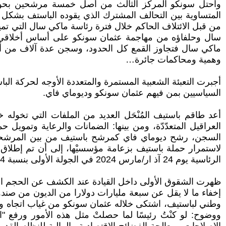
من قبل الائتلاف الحاكم خلال فترة رئاسة ماكي سال التي تميز
سال وحلفاؤه من مهاجمة عثمان سونكو على أساس أخلاقي أ
ماكي سال فتجاوز القمع كل الحدود، وسجن عدة آلاف من أع
وهمية ومحاكمات جائرة…
أجبرت التعبئة الشعبية المستمرة والمتعددة الأوجه لحركة ال
السياسيين بمن فيهم عثمان سونكو وديوماي فاي.
أعد طاقم باستيف المُنْحَل العديد من الملفات التي تخوله خ
العراقيل المتعدّدّة، ومن بينها: الضمانات والرعاية وتمو
لاستمرار حملة باستيف بزعامة مؤسسيْها، إلى أن تم إطلاق
الرئاسية يوم 24 آذ ار/مارس 2024 في الجولة الأولى بنسبة 54% من الأصوات.
ظهرت الشقوق الأولى داخل القيادة عند الكشف عن الحجم الح
وطني لباستيف، اشتكى خلاله عثمان سونكو من غياب اتجاه وا