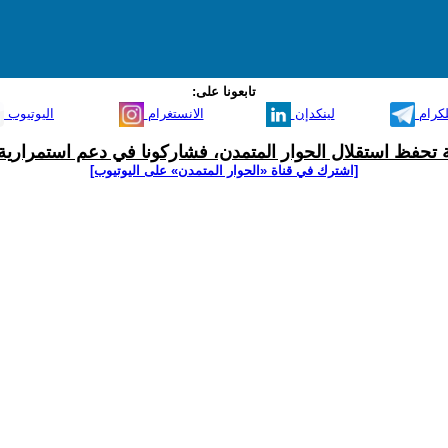
تابعونا على:
لكرام
لينكدإن
الانستغرام
اليوتيوب
ية تحفظ استقلال الحوار المتمدن، فشاركونا في دعم استمرارية 
[اشترك في قناة ‫«الحوار المتمدن» على اليوتيوب]