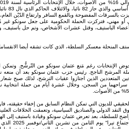
المتساوية ب
ت بالسرقات المفضوحة وبالقمع السافر وارتفاع الدّيْن العام، 
و مهني، فتركزت الحملة الحكومية على جعل سونكو غير مُؤ
ضاء الباستيف، وقتل عشرات الأشخاص، وتم حل باستيف، واعت
باستف المنحلة معسكر السلطة، الذي كانت تشقه أيضا الانقساما
وض الإنتخابات رغم مَنع عثمان سونكو من التّرشُّح. وتمكن ا
يل حملة المرشح الناجح. رئيس حزب عثمان سونكو بعد أن منع
 سراحهما من السجن، وخلال عشرة أيام من حملة انتخابية ن
قيقي للديون التي تمكن النظام السابق من إخفاء حقيقته، فا
ضح للسلطة، بعد تعرض عثمان سونكو وقيادة باستيف إلى الهج
ووضوح: لو كنْتُ 