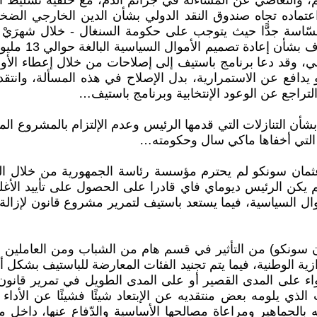
قديم، والتغاضي عن المساءلة في جرائم الدم، مع خلفية تسليط
 اعتماده تجاه صندوق النقد الدولي بشأن الدين الخارجي الضخم
خدمات الدّيون،
خصي، وقد دعا برنامج باستيف إلى إصلاحات من خلال إعطاء الأو
و يدافع عن الاستمرارية، بدل الإصلاح في هذه المسألة، وانت
لتراجع عن الوعود الإنتخابية وبرنامج باستيف…
 بشأن التنازلات التي قدمها الرئيس وعدم الإلتزام بالمشروع ا
ن التي أخفاها ماكي سال وحكومته…
ثمان سونكو لم يحترم مؤسسة رئاسة الجمهورية من خلال التح
ن الرئيس ديوماي فاي قادرا على الحصول على تأييد الأغلبية 
ل السياسية، فيما يستعد باستيف لتمرير مشروع قانون لإزالة 
ان سونكو) من التأثير في قسم هام من الشباب ومن العاملين و
ة الوطنية، فيما يتم تجنيد الفئات المعارضة للباستيف بشكل أ
ء على المدى القصير أو على المدى الطويل في تمرير قانون د
ي يلومه بعض منتقديه عن الإبتعاد شيئًا فشيئًا عن الأدا
به بالجماهير ومراعاة مصالحها الأساسية والدّفاع عنها، د