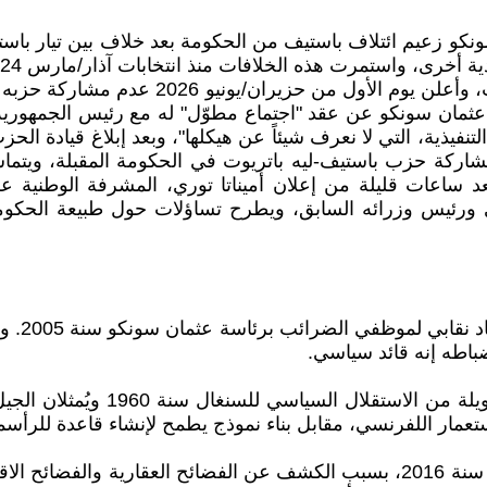
كو زعيم ائتلاف باستيف من الحكومة بعد خلاف بين تيار باستيف
الذي كان رئيسًا للحكومة وانتخبه زملاؤه رئيس
ان سونكو عن عقد "اجتماع مطوّل" له مع رئيس الجمهورية، وبي
لتنفيذية، التي لا نعرف شيئاً عن هيكلها"، وبعد إبلاغ قيادة ال
 مشاركة حزب باستيف-ليه باتريوت في الحكومة المقبلة، ويتماشى
عد ساعات قليلة من إعلان أميناتا توري، المشرفة الوطنية
فاي ورئيس وزرائه السابق، ويطرح تساؤلات حول طبيعة الحك
كان كلا
ينتمي بشير ديوماي وعثمان سونكو 