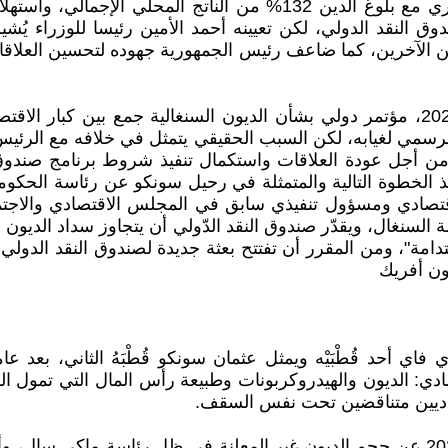
صندوق النقد الدولي، لكن تعيينه أحمد الأمين رئيسا للوزراء
ين الآخرين، كما ضاعف رئيس الجمهورية جهوده لتحسين العلاقات
انعقد في داكار عاصمة السنغال، يَوْمَيْ 12 و 13 أيار/مايو 2026، مؤتمر دولي بشأن الديو
مي لغيابه، لكن السبب الحقيقي يتمثل في خلافه مع الرئيس ب
ات من أجل عودة العلاقات واستكمال تنفيذ شروط برنامج صندو
ير اقتصادي ومسؤول تنفيذي سابق في المجلس الاقتصادي والا
دامة"، ومن المقرر أن تفتتح بعثة جديدة لصندوق النقد الدولي
صادي: الديون والهيدروكربونات وطبيعة رأس المال التي تمول 