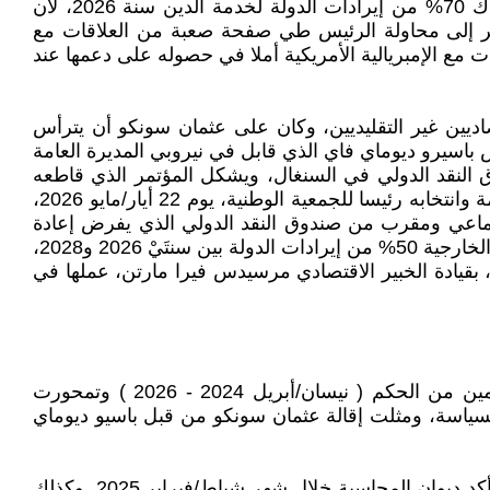
تُهدّد الأوضاع الحالية في السنغال بتلاشي فُرص التغيير الجذري مع بلوغ الدين 132% من الناتج المحلي الإجمالي، واستهلاك 70% من إيرادات الدولة لخدمة الدين سنة 2026، لأن
 يُشير إلى محاولة الرئيس طي صفحة صعبة من العلاقات مع
 مع الإمبريالية الأمريكية أملا في حصوله على دعمها عند
ن السنغالية جمع بين كبار الاقتصاديين غير التقليديين، وكان على عثمان سونكو أن يترأس
اسيرو ديوماي فاي الذي قابل في نيروبي المديرة العامة
ق النقد الدولي في السنغال، ويشكل المؤتمر الذي قاطعه
عثمان سونكو مقدّمة للتناغم بين الرئيس والصندوق، قبل تنفيذ الخطوة التالية والمتمثلة في رحيل سونكو عن رئاسة الحكومة وانتخابه رئيسا للجمعية الوطنية، يوم 22 أيار/مايو 2026،
جتماعي ومقرب من صندوق النقد الدولي الذي يفرض إعادة
هيكلة الدين الخارجي كشرط مسبق لأي اتفاق جديد مع حكومة السنغال، ويقدّر صندوق النقد الدّولي أن يتجاوز سداد الديون الخارجية 50% من إيرادات الدولة بين سنتَيْ 2026 و2028،
، بقيادة الخبير الاقتصادي مرسيدس فيرا مارتن، عملها في
انهار التحالف بين مكونات التحالف الذي يمثل باسيرو ديوماي فاي أحد قُطْبَيْه ويمثل عثمان سونكو قُطْبَهُ الثاني، بعد عامين من الحكم ( نيسان/أبريل 2024 - 2026 ) وتمحورت
السياسة، ومثلت إقالة عثمان سونكو من قبل باسيو ديوماي
الديون: كشف عثمان سونكو علناً خلال شهر أيلول/سبتمبر 2024 عن حجم الديون غير المعلنة في ظل رئاسة ماكي سال، وأكد ديوان المحاسبة خلال شهر شباط/فبراير 2025. وكذلك