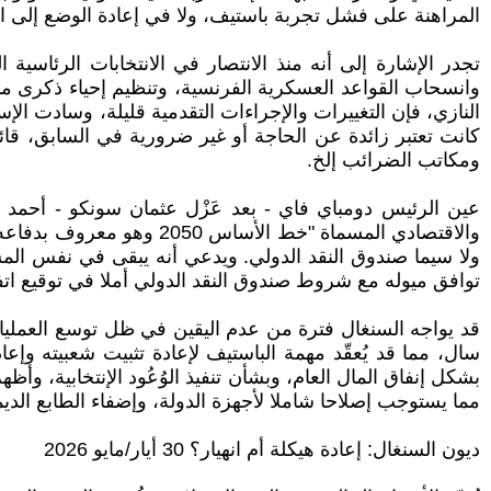
المراهنة على فشل تجربة باستيف، ولا في إعادة الوضع إلى ال
النازي، فإن التغييرات والإجراءات التقدمية قليلة، وسادت الإست
كانت تعتبر زائدة عن الحاجة أو غير ضرورية في السابق، ق
ومكاتب الضرائب إلخ.
عين الرئيس دومباي فاي - بعد عَزْل عثمان سونكو - أحمد 
والاقتصادي المسماة "خط ال
ولا سيما صندوق النقد الدولي. ويدعي أنه يبقى في نفس المسا
توافق ميوله مع شروط صندوق النقد الدولي أملا في توقيع ا
قد يواجه السنغال فترة من عدم اليقين في ظل توسع العمليات 
سال، مما قد يُعقّد مهمة الباستيف لإعادة تثبيت شعبيته وإع
مما يستوجب إصلاحا شاملا لأجهزة الدولة، وإضفاء الطابع الدي
ديون السنغال: إعادة هيكلة أم انهيار؟ 30 أيار/مايو 2026