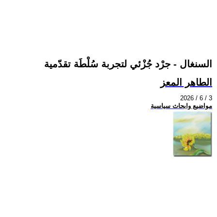
السنغال - جرْد جُزْئي لتجربة سُلْطَة تقدّمية
الطاهر المعز
2026 / 6 / 3
مواضيع وابحاث سياسية