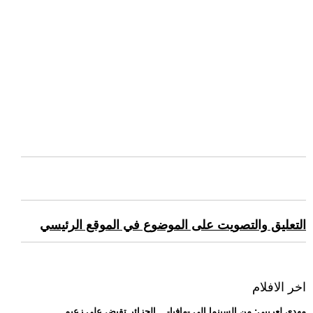
التعليق والتصويت على الموضوع في الموقع الرئيسي
اخر الافلام
.. مهدي لعريبي: من السينما إلى -مافيا-... الجزائر تقبض على زعيم