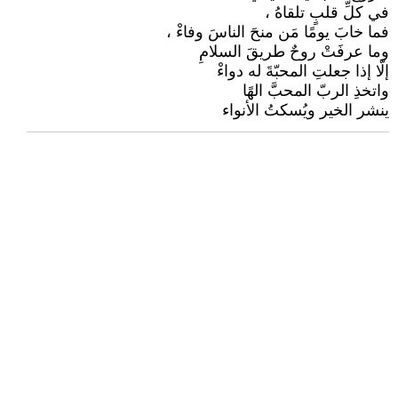
في كلِّ قلبٍ تلقاهُ ،
فما خابَ يومًا مَن منحَ الناسَ وفاءْ ،
وما عرفَتْ روحٌ طريقَ السلامِ
إلّا إذا جعلتِ المحبّةَ له دواءْ
واتخذِ الربّ المحبَّ الهًا
ينشر الخير ويُسكتُ الأنواء