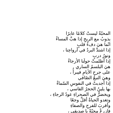
المحبّةُ ليستْ كلامًا عابرًا
يذوبُ مع الريحِ إذا هبَّ المساءْ
انّما هيَ دفءُ قلبٍ
إذا اشتدَّ البردُ في أرواحِنا ،
ونورُ دربٍ
إذا أظلمتْ حولَنا الأرجاءْ
هيَ البلسمُ الساري
على جرحِ الأيامِ فيبرأُ ،
وهيَ النبعُ الصّافي
إذا أجدبتْ في النفوسِ السّماءْ
بها يلينُ الحجرُ القاسي ،
ويخضرُّ في الصحراءِ عودُ الرجاءِ ،
وتغدو الحياةُ أقلَّ وجعًا
وأقربَ للفرحِ والصفاءِ
فازرعْ محبّةً يا صديقي ،