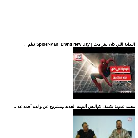
.. فيلم Spider-Man: Brand New Day | البداية اللي كان بيتر محتا
.. محمد عدوية يكشف كواليس ألبومه الجديد ومشروع عن والده أحمد عد