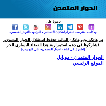
تابعونا على:
بودكاست
بنترست
تيلكرام
لينكدإن
الانستغرام
اليوتيوب
التويتر
الفيسبوك
تبرعاتكم وتبرعاتكن المالية تحفظ استقلال الحوار المتمدن،
فشاركونا في دعم استمرارية هذا الفضاء اليساري الحر
[اشترك في قناة ‫«الحوار المتمدن» على اليوتيوب]
الحوار المتمدن - موبايل
الموقع الرئيسي