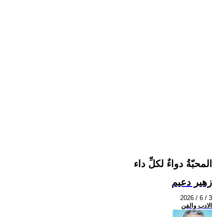
المحبّةُ دواءٌ لكلِّ داء
زهير دعيم
2026 / 6 / 3
الادب والفن