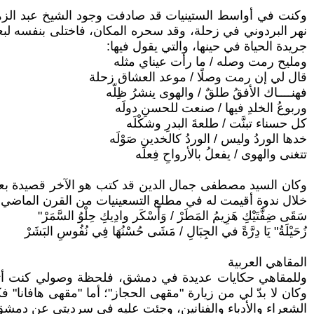
وكنت في أواسط الستينيات قد صادفت وجود الشيخ عبد الزهرا
جريدة الحياة في حينها، والتي يقول فيها:
ومليح رمت وصله / ما رأت عيناي مثله
قال لي إن رمت وصلًا / موعد العشاق زحلة
فهنــــاك الأفقُ طلقٌ / والهوى ينشرُ ظِلّه
وربوعُ الخلدِ فيها / صنعت للحسنِ دولَه
كل حسناء تبنَّت / طلعةَ البدرِ وشكْلَه
خدها الوردُ وليس / الوردُ كالخدين صَوْلَه
تتغنى والهوى / يفعلُ بالأرواحِ فِعلَه
خلال ندوة أقيمت له في مطلع التسعينيات من القرن الماضي 
سَقَى ضِفَّتَيْكِ هَزِيمُ المَطَرْ / وَأَسْكَر وادِيكِ حِلْوُ السَّمَرْ"
زُحَيْلَةُ" يَا دِرَّةً في الجِبَالِ / مَشَى حُسْنُهَا فِي نُفُوسِ البَشَرْ
المقاهي العربية
وللمقاهي حكايات عديدة في دمشق، فلحظة وصولي كنت أتوجّه
الشعراء والأدباء والفنانين، وجئت عليه في سرديتي عن دمشق 