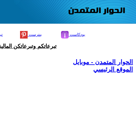
بودكاست
بنترست
تي
تبرعاتكم وتبرعاتكن المال
الحوار المتمدن - موبايل
الموقع الرئيسي