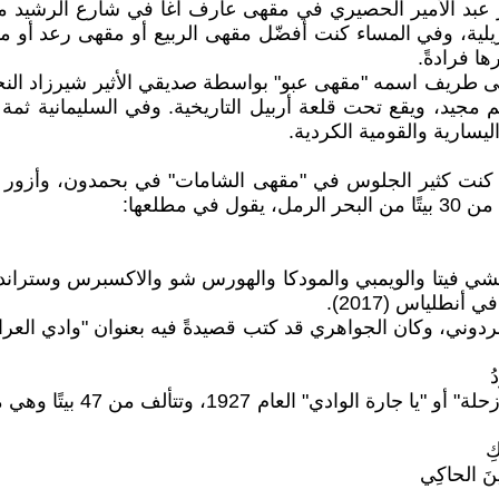
 عبد الأمير الحصيري في مقهى عارف آغا في شارع الرشيد مر
يلية، وفي المساء كنت أفضّل مقهى الربيع أو مقهى رعد أو مق
ا فرادةً.
ى طريف اسمه "مقهى عبو" بواسطة صديقي الأثير شيرزاد النجار
 مجيد، ويقع تحت قلعة أربيل التاريخية. وفي السليمانية
ليسارية والقومية الكردية.
م، كنت كثير الجلوس في "مقهى الشامات" في بحمدون، وأزور
شي فيتا والويمبي والمودكا والهورس شو والاكسبرس وستراند 
طلياس (2017).
ُ
أمّا الشاعر الكبير أحمد شو
كِ
ينَ الحاكِي