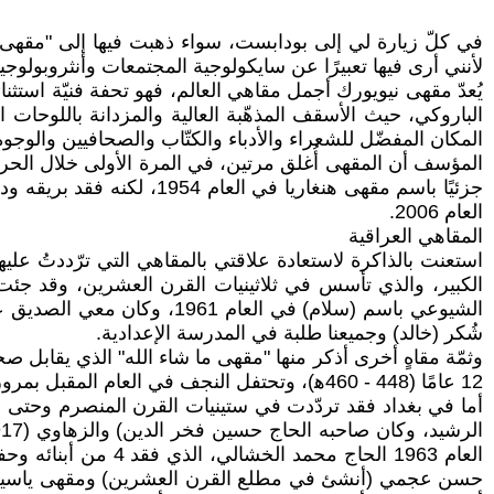
في كلّ زيارة لي إلى بودابست، سواء ذهبت فيها إلى "مقهى نيو
لأنني أرى فيها تعبيرًا عن سايكولوجية المجتمعات وأنثروبولوجيت
يُعدّ مقهى نيويورك أجمل مقاهي العالم، فهو تحفة فنيّة است
المكان المفضّل للشعراء والأدباء والكتّاب والصحافيين والوجوه 
المؤسف أن المقهى أُغلق مرتين، في المرة الأولى خلال الحرب 
العام 2006.
المقاهي العراقية
استعنت بالذاكرة لاستعادة علاقتي بالمقاهي التي ترّددتُ علي
الكبير، والذي تأسس في ثلاثينيات القرن العشرين، وقد جئت
الشيوعي باسم (سلام) في ال
شُكر (خالد) وجميعنا طلبة في المدرسة الإعدادية.
وثمّة مقاهٍ أخرى أذكر منها "مقهى ما شاء الله" الذي يقابل 
12 عامًا (448 - 460ﻫ)، وتحتفل النجف في العام المقبل بمرور 1000 عام على الدور الريادي للحوزة.
أما في بغداد فقد تردّدت في ستينيات القرن المنصرم وحتى مط
حسن عجمي (أنشئ في مطلع القرن العشرين) ومقهى ياسين ومق