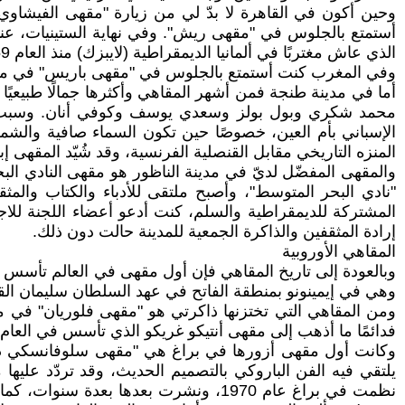
أستمتع بالجلوس في "مقهى ريش". وفي نهاية الستينيات، عندم
الذي عاش مغتربًا في ألمانيا الديمقراطية (لايبزك) منذ العام 1959، كما كان يحلو لي الجلوس في "مقهى وحديقة غروبي".
وفي المغرب كنت أستمتع بالجلوس في "مقهى باريس" في مدينة مراكش، الذي يعود تأسيسه إلى الع
محمد شكري وبول بولز وسعدي يوسف وكوفي أنان. وسبب تعل
الإسباني بأم العين، خصوصًا حين تكون السماء صافية وال
المنزه التاريخي مقابل القنصلية الفرنسية، وقد شُيّد المقهى 
"نادي البحر المتوسط"، وأصبح ملتقى للأدباء والكتاب والمثق
المشتركة للديمقراطية والسلم، كنت أدعو أعضاء اللجنة للا
إرادة المثقفين والذاكرة الجمعية للمدينة حالت دون ذلك.
المقاهي الأوروبية
وهي في إيمينونو بمنطقة الفاتح في عهد السلطان سليمان القا
فدائمًا ما أذهب إلى مقهى أنتيكو غريكو الذي تأسس في العام 1760.
نظمت في براغ عام 1970، ونشرت بعدها