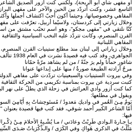
أو مقهى شاي أبو الريحة)، ولكنني كنت أزور الصديق الشاعر
التاسع عشر، وكنت أتردّد بين الحين والآخر على مقهى البراز
المقاهي وخصوصياتها، وحيثما أكون أحبّ اكتشاف أجملها وأكثره
وخلال زيارتي إلى كردستان، ولاسيّما أربيل، تعرّفت على مقه
كنّا نلتقي في "مقهى مجكو"، وهو اسم تحبّب مشتق من اسم
القرن المنصرم، وكانت تتردّد عليه النخب السياسية والثقافية ا
المقاهي اللبنانية
وخلال زياراتي إلى لبنان منذ مطلع ستينيات القرن المنصر
الجواهري، وقد كتب فيه قصيدةً نشرت في العام 1938 تتألف من 30 بيتًا من البحر الرمل، يقول في مطلعها:
شاغور حماّنا ولم يرَ جنّةً / من لم يشاهد مرّةً حمّانا
مرجٌ أرادته الطبيعة صورةٌ / منها على إبداعها عنوانا
وفي بيروت الستينيات والسبعينيات تردّدت على مقاهي الدولت
كتبت سردية عن بيروت بمناسبة تكريمي من الحركة الثقافية في أن
ويقول في مطلعها:
يَومٌ مِـنَ العُمرِ في واديكِ مَعدودُ / مُستَوحِشاتٌ بِهِ أَيّامِيَ السود
فيها:
يـا جـارةَ الـوادي طَرِبْتُ وعادَني / مـا يُشْـبِهُ الأحلامَ مِـنْ ذِكْـرا
مَثَّلْتُ في الذكرى هَواكِ وفي الكَرَى / والـذِّكْرَياتُ صَـدَى السِّنِ