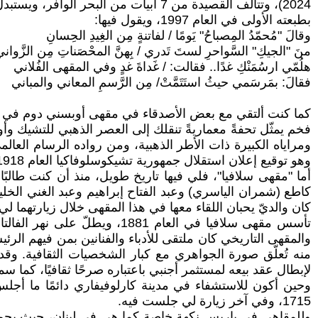
2024)، وتتألف القصيدة من 7 أبيات من
بطبعته الأولى في العام 1997، ويقول فيها:
وقالَ "مُحمّدُ المِصباحُ" يَومًا / لفاتنةٍ مِن الغِيدِ الحِسانِ
منَ "الجيكِ" السَّواحرِ لستَ تَدري / بِهنَّ المحْصَناتِ مِن الزَّواني
هلُمّي ارسُمَنْكِ غدًا.. فقالت: / غَداةَ غدٍ وفي المقهى الفُلاني
فقالَ: بمَرسَمي حيثُ استَتَمَّتْ/ مِن الرَّسمِ المعاني والمباني
كما كنت ألتقي مع بعض الأصدقاء في مقهى أوبسني دوم في قلب
ومراياه الكبيرة ذات الأطر الذهبية، ومن رواده الرسام العالمي
وهو توقيع إعلان استقلال جمهورية تشيكوسلوفاكيا العام 1918.
أما "مقهى سلافيا"، فلي فيها تاريخ طويل، منذ أن كنت طالب
كان والديّ يحبان اللقاء معها في هذا المقهى خلال زيارتهما 
والمقهى التاريخي كان ملتقى للأدباء والفنانين بمن فيهم الرئ
لإبطال عقد بيعه لمستثمر أجنبي باعتباره صرحًا ثقافيًا، كما سم
وحين أكون للاستشفاء في مدينة كارلوفيفاري دائمًا ما أج
1715، وفي آخر زيارة لي جلست فيه.
وللمقاهي في باريس نكهة خاصة كما هي في لبنان، حيث يحمل 