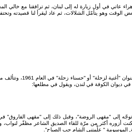
ء عاتي في أول زيارة له إلى لبنان، ثم ترافقنا مع خالي ال
في ديوان الكوفة في لندن، ويقول في مطلعها:
 إلى "مقهى الروضة"، وقبل ذلك إلى "مقهى الفاروق" في ال
الموسومة " علَّمتني الشام حب الصباح".