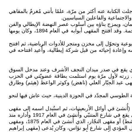
الكتابة عنه أكثر من مرّة، علمًا بأنني مُغرمٌ بالمقاهي
والاجتماعية والفاعلين السياسيين.
مان، ويمزج بناؤه بين أسلوب عصر النهضة الإيطالي والفن
الباروكي، حيث الأسقف المذهّبة العالية والمزدانة باللوحات الجدارية والأعمدة الرخامية الملتوية والثريّات الكريستالية الضخمة. وقد افتتح المقهى أبوابه في العام 1894، وكان يومها
وعية وتحوّل إلى مخزن ومتجر للأدوات الرياضية، ثم افتتح
نغاريا في العام 1954، لكنه فقد بريقه ودوره، وأغلق للمرة الثانية لمدة 5 سنوات منذ العام 2001 لترميمه وإعادة إحيائه من قبل شركة إيطالية، وأُعيد افتتاحه في
ه" الذي يقع في صدر ميدان النجف الأشرف وعند مدخل السوق
د زرته لأول مرّة يوم استلمت بطاقة عضويّتي في الحزب
د صاحب المقهى عبد الجبّار العلي (ناهض) وكوثر الواعظ (هيثم) وطارق
ة الطوسي المجدّد في الحوزة الدينية، حيث عاش فيها لنحو
أُنشئ في أوائل الأربعينيات، ثم استُبدل اسمه إلى مقهى
الرشيد، وكان صاحبه الحاج حسين فخر الدين) والزهاوي (1917) والبلدية (أنشئ أواخر القرن التاسع عشر) والشابندر (الذي يقع في شارع المتنبّي وأُنشئ في العام 1917 وأداره منذ
العام 1963 الحاج محمد الخشالي، الذي فقد 4 من أبنائه وحفيده في تفجير إرهابي في العام 2007) ومقهى زناد (مقهى الشط) أو مقهى التجّار، الذي أُنشئ في العام 1875، ومقهى
لمؤدي إلى شارع أبو نؤاس، وكان يُدعى (مقهى إبراهيم