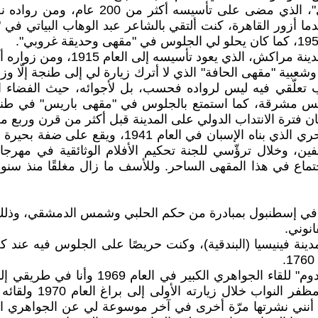
وحين أكون في القاهرة لا بدّ لي من زيارة
ا أزور القاهرة، كنت ألتقي بالشاعر عبد الوهاب البياتي في 
ام 1915، ومن زواره ألفرد هيتشكوك وجورج أورويل وونستون تشرشل.
ّقي فيه ليس لرواده فحسب، بل لأجوائه، حيث الفضاء الب
شمس مشرقة، كما استمتع بالجلوس في "مقهى باريس" في طنج
إبان فترة الانتداب الدولي على المدينة قبل أكثر من قرن وربع م
والمقهى المفضّل لديّ في مدينة الناظور هو مقهى الن
فين، وخلال ترؤّسي للجنة تحكيم الأفلام الوثائقية في مهرجا
جتماع في هذا المقهى الساحر. وللأسف ما زال مغلقًا منذ سن
نوني.
وكانت أول مقهى أزورها في براغ هي "مقهى س
يلتقي فيه الفن البا
 بعدة سنوات، كما أنني نشرتها مرّة أخرى في آخر موسوعة لي عن الجو