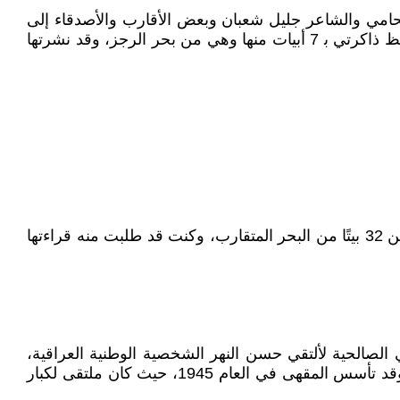
محامي والشاعر جليل شعبان وبعض الأقارب والأصدقاء إلى
نهر البردوني في زحلة، وقد سحره المكان، فاختلى بنفسه لبعض الوقت وهو يتأمّل الشلالات، ثم عاد ليقرأ لنا قصيدته وتحتفظ ذاكرتي ﺑ 7 أبيات منها وهي من بحر الرجز، وقد نشرتها
وكان السيد مصطفى جمال الدين قد كتب هو الآخر قصيدة بعنوان "أغنية لزحلة" أو "حسناء زحلة" في العام 1961، وتتألف من 32 بيتًا من البحر المتقارب، وكنت قد طلبت منه قراءتها
صالحية لألتقي حسن النهر الشخصية الوطنية العراقية،
وكان لا بدّ لي من زيارة "مقهى الحجاز"؛ أما "مقهى هافانا" فكنت أزوره أكثر من مرّة للقاء الصديق الشاعر مظفّر لنواب، وقد تأسس المقهى في العام 1945، حيث كان ملتقى لكبار