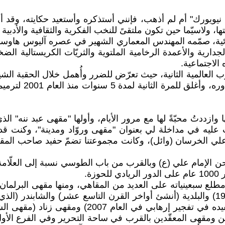
يورك" أم لم أذهب، فإنني أستذكره وأستعيد حكايته، وقد أجلت 
ها، ولاسيّما حين تكون ملتقىً للنخب الفكرية والثقافية والأدبية 
ثنائية، صمّمه المهندس المعماري الشهير في عصره آليوس هاوس
الاجتماعية.
العالمية الثانية، حيث تعرّض للضرر وأُهمل خلال الحقبة الشي
جزئيًا باسم مقهى ه
ها وازددتُ محبّةً لها مع مرور الأيام، وأولها "مقهى عبد نن
 عليه في مداخلة لي بعنوان "مقهى وروّاد ومدينة"، وكنت ق
عام 1961، وكان معي الصديق علي الخرسان (وائل)، وكانت مجموعتنا تضمّ حفي
صحن الإمام علي (ع) وبالقرب من باب الطوسي نسبة إلى العلّام
لع سبعينياته على العديد من المقاهي، ومنها مقهى البرلمان (
هى المعقّدين بالقرب في ساحة التحرير وفي الفرع الأول ا