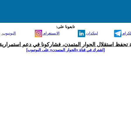
تابعونا على:
لكرام
لينكدإن
الانستغرام
اليوتيوب
ية تحفظ استقلال الحوار المتمدن، فشاركونا في دعم استمرارية 
[اشترك في قناة ‫«الحوار المتمدن» على اليوتيوب]