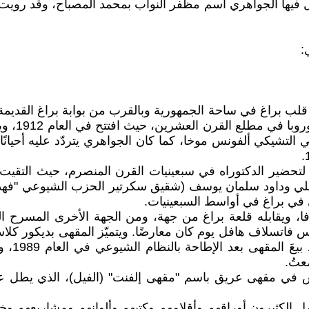
 البحر الوافر، ويستبدل فيها الجواهري اسم مظفر النواب بمحمد المصباح،
:
 براغ في ساحة الجمهورية وبالقرب من بوابة براغ القديمة، و
فخم يمثّل
 التشيكي ألفونس موخا، كما كان الجواهري يتردّد عليه أحيانًا،
ًا لتحضير الدكتوراه في سبعينيات القرن المنصرم، حيث التق
لي في براغ في أواسط السبعينيات.
يس فاتسلاف هافل يوم كان معارضًا. ويتميّز المقهى بديكور كلا
منه تُعل
عتُ.
لس في مقهى عريق باسم "مقهى إلفنت" (الفيل)، الذي يطل عل
الكثيرون أوراقهم وأقلامهم وكتبهم وألوانهم ومشاريعهم وخط