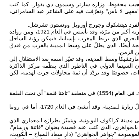
 "مقهى الفيشاوي"، الذي مضى على تأسيسه أكثر من 200 عام، ومن رواده نجيب محفوظ، وزاره سارتر وسيمون دي بفوار، كما كنت
"مقهى لا باس" وتعرّفت فيه على الشاعر عبد السامرائي،
أما في مدينة طنجة فمن أشهر المقاهي وأكثرها جمالًا طبيعيًا وشعبية "مقهى الحافة" الذي لا أترك زيارة لي إلى طنجة إلّا وزرته أكثر من مرّة، وقد تأسس في العام 1921، ومن رواده
حري الذي يربط المغرب بإسبانيا، فيمكن رؤية الساحل
ة أيضًا، الذي يطلّ على وسط المدينة بالقرب من فندق
ن الزمن.
ادي البحري الذي بناه الإسبان في العام 1941، ويقع على ضفة بحيرة مارتشيكا وسط المدينة، وقد تغيّر اسمه بعد الاستقلال إلى
ن السينما الدولي في الناظور الذي ينظّمه مركز الذاكرة
وات، خصوصًا وقد تردّد أن ثمة محاولات جرت لهدمه، لكن
وبالعودة إلى تاريخ المقاهي فإن أول مقهى في العالم تأسس في إسطنبول بمبادرة من حكم الحلبي وشمس الدمشقي، وذلك في العام (1554) في منطقة "تاهتا قلعة" أي تحت القلعة
ومن المقاهي التي تختزنها ذاكرتي هو "مقهى فلوريان" في مدينة فينيسيا (البندقية)، وكنت حريصًا على الجلوس فيه عند كلّ زيارة للمدينة، وقد أُنشئ في العام 1720، أما في روما
لوفانسكي دوم" للقاء الجواهري الكبير في العام 1969 وأنا في طريقي إلى مدينة كراكوف البولونية، ويتميّز بطرازه المعماري الذي
روكي بالتصميم الحديث، وقد تردّد عليها مظفر النواب خلال زيارته الأولى إلى براغ العام 1970 ولقائه بالجواهري، الذي كتب عنه قصيدة بعنوان "فاتنة ورسام"،
اهري الموسومة "جواهر الجواهري" (دار سعاد الصباح – الكويت،