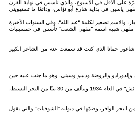
ّة على الأقل في الأسبوع، والذي تأسس في نهاية القرن
هى ياسين في بداية شارع أبو نؤاس، ودائمًا ما تستهويني
، والاسم تصغير لكلمة "عبد الله"، وفي السنوات الأخيرة
 ثمة مقهى شبيه اسمه "مقهى الشعب" تأسس في خمسينيات
 شاغور حمانا الذي كنت قد سمعت عنه من الشاعر الكبير
وإلدورادو والروضة ودبيبو وسيتي، وهو ما جئت عليه حين
كما كنت أزور وادي العرائش في زحلة الذي يطلّ على نهر البردوني، وكان الجواهري قد كتب قصيدةً فيه بعنوان "وادي العرائش" في العام 1934 وتتألف من 30 بيتًا من البحر البسيط،
قي، فقد كتب فيها قصيدة بعنوان "زحلة" أو "يا جارة الوادي" العام 1927، وتتألف من 47 بيتًا وهي من البحر الوافر، وضمّها في ديوانه "الشوقيات" والتي يقول