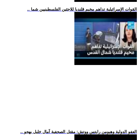
.. القوات الإسرائيلية تداهم مخيم قلنديا للاجئين الفلسطينيين شما
.. العفو الدولية وهيومن رايتس ووتش: مقتل الصحفية آمال خليل بهجو