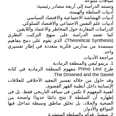
سياقات متنوعة.
وتستند الدراسة إلى أربعة مصادر رئيسية:
أدبيات السلطة والهيمنة.
أدبيات الهشاشة الاجتماعية والاقتصاد السياسي.
أدبيات علم النفس الاجتماعي والاقتصاد السلوكي.
الدراسات المقارنة حول المخاطر والاعتماد واللايقين.
كما تعتمد الدراسة على منهج التركيب النظري
(Theoretical Synthesis)، الذي يقوم على دمج مفاهيم
مستمدة من مدارس فكرية متعددة في إطار تفسيري
واحد.
مراجعة الأدبيات
1. بريمو ليفي والمنطقة الرمادية
طرح Primo Levi مفهوم المنطقة الرمادية في كتابه
The Drowned and the Saved.
وقد حاول من خلاله تفسير التعقيد الأخلاقي للعلاقات
الإنسانية داخل أنظمة القهر القصوى.
أهمية المفهوم لا تكمن في سياقه التاريخي فقط، بل في
إظهاره أن السلطة لا تنتج دائمًا حدودًا واضحة بين
الضحية والجلاد، بل تخلق مناطق وسيطة تتداخل فيها
المواقع والأدوار.
2. ميشيل فوكو والسلطة المنتشرة