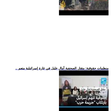
.. منظمات حقوقية: مقتل الصحفية آمال خليل في غارة إسرائيلية متعم