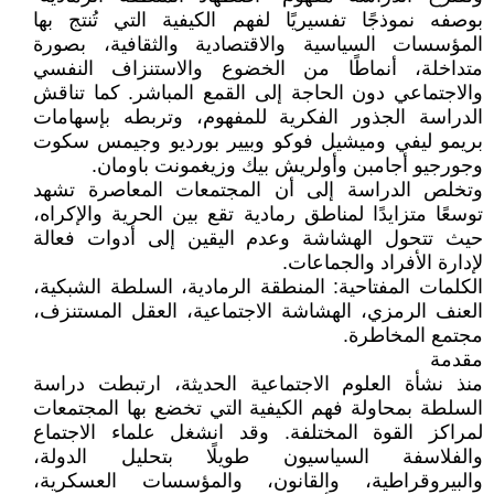
بوصفه نموذجًا تفسيريًا لفهم الكيفية التي تُنتج بها
المؤسسات السياسية والاقتصادية والثقافية، بصورة
متداخلة، أنماطًا من الخضوع والاستنزاف النفسي
والاجتماعي دون الحاجة إلى القمع المباشر. كما تناقش
الدراسة الجذور الفكرية للمفهوم، وتربطه بإسهامات
بريمو ليفي وميشيل فوكو وبيير بورديو وجيمس سكوت
وجورجيو أجامبن وأولريش بيك وزيغمونت باومان.
وتخلص الدراسة إلى أن المجتمعات المعاصرة تشهد
توسعًا متزايدًا لمناطق رمادية تقع بين الحرية والإكراه،
حيث تتحول الهشاشة وعدم اليقين إلى أدوات فعالة
لإدارة الأفراد والجماعات.
الكلمات المفتاحية: المنطقة الرمادية، السلطة الشبكية،
العنف الرمزي، الهشاشة الاجتماعية، العقل المستنزف،
مجتمع المخاطرة.
مقدمة
منذ نشأة العلوم الاجتماعية الحديثة، ارتبطت دراسة
السلطة بمحاولة فهم الكيفية التي تخضع بها المجتمعات
لمراكز القوة المختلفة. وقد انشغل علماء الاجتماع
والفلاسفة السياسيون طويلًا بتحليل الدولة،
والبيروقراطية، والقانون، والمؤسسات العسكرية،