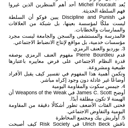
يُعد Michel Foucault أحد أهم المنظرين الذين غيروا
فهم السلطة الحديثة.
في Discipline and Punish يبين فوكو أن السلطة
ليست ملكًا لمؤسسة بعينها، بل شبكة من العلاقات
والممارسات والخطابات.
فالمدرسة والمستشفى والسجن والجامعة ليست مجرد
مؤسسات خدمية، بل مواقع لإنتاج الانضباط الاجتماعي.
3. بورديو والعنف الرمزي
قدم Pierre Bourdieu مفهوم العنف الرمزي بوصفه
قدرة النظام الاجتماعي على فرض معاييره باعتبارها
طبيعية ومشروعة.
وتكمن أهمية هذا المفهوم في تفسير كيف يقبل الأفراد
أوضاعًا غير عادلة دون وجود إكراه مباشر.
4. جيمس سكوت والمقاومة اليومية
أوضح James C. Scott في Weapons of the Weak أن
الهيمنة لا تكون مطلقة أبدًا.
فحتى الفئات الأضعف تطور أشكالًا دقيقة من المقاومة
اليومية والتفاوض الاجتماعي.
5. أولريش بيك ومجتمع المخاطرة
ناقش Ulrich Beck في Risk Society كيف أصبحت