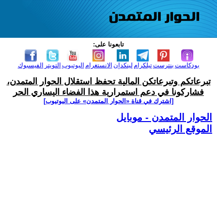
تابعونا على:
بودكاست
بنترست
تيلكرام
لينكدإن
الانستغرام
اليوتيوب
التويتر
الفيسبوك
تبرعاتكم وتبرعاتكن المالية تحفظ استقلال الحوار المتمدن،
فشاركونا في دعم استمرارية هذا الفضاء اليساري الحر
[اشترك في قناة ‫«الحوار المتمدن» على اليوتيوب]
الحوار المتمدن - موبايل
الموقع الرئيسي