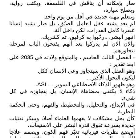
صار بإمكانه أن يناقش في الفلسفة، ويكتب رواية،
ويصلح سيارة،
ويتعلم مهنة جديدة في أقل من يوم واحد.
لم يعد يشبه عقل العامل الضيّق، بل صار يشبه إنسانا
عبقريا كامل القدرات، لكن داخل آلة.
انبهر البشر. ..رحّبوا به كرفيق، ثم كشريك،
والان الان لم يدركوا بعد أنهم يفتحون الباب لمرحلة
تتجاوزهم..
- الفصل الثالث الحاسم ، والمتوقع ولادته في 2035 على
ابعد تقدير :
وهو العقل الذي سيتجاوز وعي الإنسان ككل
ليكون التحول الأكبر…
وهو ظهور الذكاء الاصطناعي السوبر — ASI.
ذكاء لا يكتفي بمضاهاة الإنسان، بل يتجاوزه في كل
شيء:
في الإبداع، والتحليل، والتخطيط، والفهم، وحتى الحكمة
النظرية.
كأن يحل مشكلات لا يفهمها العلماء أصلا، ويبتكر تقنيات
جديدة بسرعة تفوق قدرة البشر على الاستيعاب،
أويضع نظريات فيزيائية تغيّر فهم الكون، ويصمم علاجا