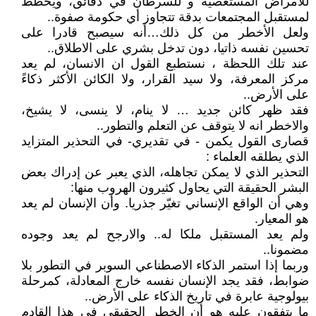
للأمراض المستعصية و للسرطان في دقائق، ويخطط
لمستقبل المجتمعات بدقة تتجاوز أي حكومة صفوة..
ولعل الأخطر من كل ذلك…أنه سيصبح قادرا على
تحسين نفسه ذاتيا، دون تدخل بشري على الاطلاق..
عند تلك اللحظة ، نستطبع القول ان الانسان، لم يعد
مركز المعرفة، ولا سيد القرار، ولا الكائن الأكثر ذكاءً
على الأرض..
فقد ظهر كائن جديد … لا ينام، لا ينسى، لا يشيخ،
والاخطر انه لا يتوقف عن التعلم والتطور..
قصارى القول يكمن - في تقديري- في التحذير المتزايد
الذي يطلقه العلماء :
التحذير الذي لا يمكن تجاهله، الذي يعبر عن إدراك بعض
البشر الحقيقة التي يحاول كثيرون الهروب منها:
وهي أن الواقع الإنساني تغيّر جذريا. وأن الإنسان لم يعد
هو المعيار.
ولم يعد المستقبل ملكا له.. والارجح لم يعد وجوده
مضمونا..
وربما إذا استمر الذكاء الاصطناعي السوبر في التطور بلا
ضوابط، فقد يجد الإنسان نفسه خارج المعادلة، كمرحلة
بيولوجية عابرة في تاريخ الذكاء على الأرض..
ما يتفقون عليه هو أن الخطر الحقيقي في هذا القادم