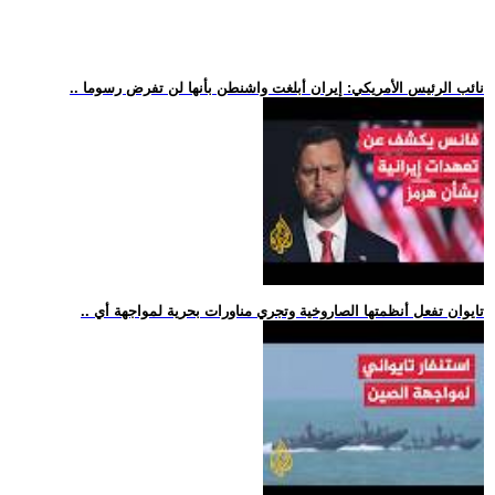
.. نائب الرئيس الأمريكي: إيران أبلغت واشنطن بأنها لن تفرض رسوما
.. تايوان تفعل أنظمتها الصاروخية وتجري مناورات بحرية لمواجهة أي