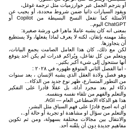
أو يترجم الجمل عبر خوارزميات مثل ترجمة غوغل،
ويقود السيارات ذاتيا ضمن شروط محددة، أو يجيب عن
الأسئلة كما تفعل النسخ البسيطة من Copilot أو
ChatGPT اليوم..
بمعنى انه كان يشبه عاملا ماهرا في ورشة صغيرة:
ينفّذ مهمته بإتقان، لكنه لا يعرف لماذا يفعلها، ولا يستطيع
أن يتجاوزها.
لكن مع ذلك، كان هذا العامل الصامت يجمع البيانات،
ويتعلم من كل تفاعل، ويُراكم قدرات لم يكن أحد يتوقع
أنها ستتحول إلى شيء أكبر بكثير..
- اما الفصل الثاني المتوقع ظهوره في ٢٠٢٨ :
وهو فصل ولادة العقل الذي يشبه الإنسان ، بعد سنوات
من التطور المتسارع، ظهر نوع جديد من الذكاء…
ذكاء لم يعد مجرد أداة، بل عقلًا قادرا على التفكير
والتعلم والفهم من تلقاء نفسه وبنفسه.
هذا هو الذكاء الاصطناعي العام — AGI.
اي انه اصبح قادرًا على فهم السياق مثل البشر،
والتعلم من سؤال او مشاهدة او تجربة أو حالة أو..،
والانتقال بين مجالات مختلفة بسهولة، ومن ثم تكوين
مفاهيم جديدة دون أن يلقّنه أحد.