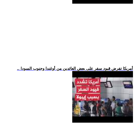
.. أمريكا تفرض قيود سفر على بعض العائدين من أوغندا وجنوب السودا