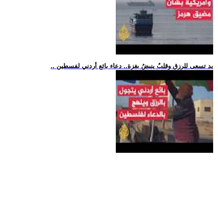
.. يد تسعى للرزق وقلبٌ ينبضُ بغزة.. دعاء بائع أردني لفسطين