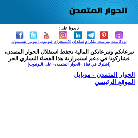
تابعونا على:
بودكاست
بنترست
تيلكرام
لينكدإن
الانستغرام
اليوتيوب
التويتر
الفيسبوك
تبرعاتكم وتبرعاتكن المالية تحفظ استقلال الحوار المتمدن،
فشاركونا في دعم استمرارية هذا الفضاء اليساري الحر
[اشترك في قناة ‫«الحوار المتمدن» على اليوتيوب]
الحوار المتمدن - موبايل
الموقع الرئيسي