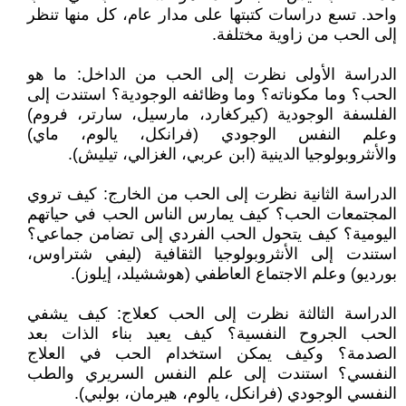
واحد. تسع دراسات كتبتها على مدار عام، كل منها تنظر
إلى الحب من زاوية مختلفة.
الدراسة الأولى نظرت إلى الحب من الداخل: ما هو
الحب؟ وما مكوناته؟ وما وظائفه الوجودية؟ استندت إلى
الفلسفة الوجودية (كيركغارد، مارسيل، سارتر، فروم)
وعلم النفس الوجودي (فرانكل، يالوم، ماي)
والأنثروبولوجيا الدينية (ابن عربي، الغزالي، تيليش).
الدراسة الثانية نظرت إلى الحب من الخارج: كيف تروي
المجتمعات الحب؟ كيف يمارس الناس الحب في حياتهم
اليومية؟ كيف يتحول الحب الفردي إلى تضامن جماعي؟
استندت إلى الأنثروبولوجيا الثقافية (ليفي شتراوس،
بورديو) وعلم الاجتماع العاطفي (هوششيلد، إيلوز).
الدراسة الثالثة نظرت إلى الحب كعلاج: كيف يشفي
الحب الجروح النفسية؟ كيف يعيد بناء الذات بعد
الصدمة؟ وكيف يمكن استخدام الحب في العلاج
النفسي؟ استندت إلى علم النفس السريري والطب
النفسي الوجودي (فرانكل، يالوم، هيرمان، بولبي).