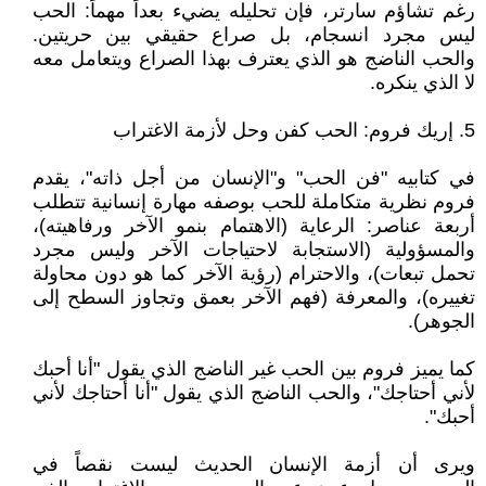
رغم تشاؤم سارتر، فإن تحليله يضيء بعداً مهماً: الحب
ليس مجرد انسجام، بل صراع حقيقي بين حريتين.
والحب الناضج هو الذي يعترف بهذا الصراع ويتعامل معه
لا الذي ينكره.
5. إريك فروم: الحب كفن وحل لأزمة الاغتراب
في كتابيه "فن الحب" و"الإنسان من أجل ذاته"، يقدم
فروم نظرية متكاملة للحب بوصفه مهارة إنسانية تتطلب
أربعة عناصر: الرعاية (الاهتمام بنمو الآخر ورفاهيته)،
والمسؤولية (الاستجابة لاحتياجات الآخر وليس مجرد
تحمل تبعات)، والاحترام (رؤية الآخر كما هو دون محاولة
تغييره)، والمعرفة (فهم الآخر بعمق وتجاوز السطح إلى
الجوهر).
كما يميز فروم بين الحب غير الناضج الذي يقول "أنا أحبك
لأني أحتاجك"، والحب الناضج الذي يقول "أنا أحتاجك لأني
أحبك".
ويرى أن أزمة الإنسان الحديث ليست نقصاً في