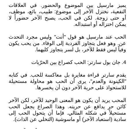
يميز مارسيل بين الموضوع والحضور. في العلاقات
النفعية، نختزل الآخر إلى موضوع: طبيب، بائع، موظف،
أو حتى زوجة. لكن في الحب، يصبح الآخر حضوراً لا
يمكن اختزاله أو استبداله.
الحب عند مارسيل هو قول "أنت" وليس مجرد التحدث
عن. وهو فعل يتجاوز الفردية إلى الوفاء. من يحب يكون
وفياً ليس فقط للآخر، بل لسر يتجاوز كليهما.
4. جان بول سارتر: الحب كصراع بين الحرّيات
يقدم سارتر قراءة مغايرة بل معاكسة للحب. في كتابه
"الكينونة والعدم"، يرى أن الحب هو محاولة مستحيلة
للاستحواذ على حرية الآخر دون أن يخسرها.
المحب يريد أن يكون هو المعنى الوحيد للآخر، لكن الآخر
كائن حر يدافع عن حريته. وهذا الصراع يجعل الحب
مستحيلاً في شكله المثالي. فإما أن يتحول الحب إلى
سادية (استعباد الآخر) أو ماسوشية (التخلي عن الذات).