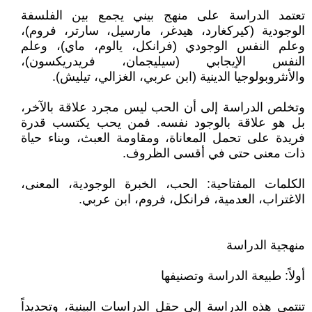
تعتمد الدراسة على منهج بيني يجمع بين الفلسفة
الوجودية (كيركغارد، هيدغر، مارسيل، سارتر، فروم)،
وعلم النفس الوجودي (فرانكل، يالوم، ماي)، وعلم
النفس الإيجابي (سيليجمان، فريدريكسون)،
والأنثروبولوجيا الدينية (ابن عربي، الغزالي، تيليش).
وتخلص الدراسة إلى أن الحب ليس مجرد علاقة بالآخر،
بل هو علاقة بالوجود نفسه. فمن يحب يكتسب قدرة
فريدة على تحمل المعاناة، ومقاومة العبث، وبناء حياة
ذات معنى حتى في أقسى الظروف.
الكلمات المفتاحية: الحب، الخبرة الوجودية، المعنى،
الاغتراب، العدمية، فرانكل، فروم، ابن عربي.
منهجية الدراسة
أولاً: طبيعة الدراسة وتصنيفها
تنتمي هذه الدراسة إلى حقل الدراسات البينية، وتحديداً