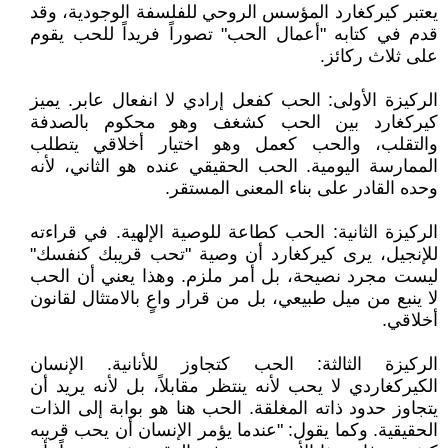
يعتبر كيركغارد المؤسس الروحي للفلسفة الوجودية، وقد
قدم في كتابه "أعمال الحب" تصوراً فريداً للحب يقوم
على ثلاث ركائز.
الركيزة الأولى: الحب كفعل إرادي لا انفعال عابر. يميز
كيركغارد بين الحب كشغف وهو محكوم بالصدفة
والتقلب، والحب كعمل وهو اختيار أخلاقي يتطلب
الممارسة اليومية. الحب الحقيقي عنده هو الثاني، لأنه
وحده القادر على بناء المعنى المستقر.
الركيزة الثانية: الحب كطاعة للوصية الإلهية. في قراءته
للإنجيل، يرى كيركغارد أن وصية "تحب قريبك كنفسك"
ليست مجرد نصيحة، بل أمر ملزم. وهذا يعني أن الحب
لا ينبع من ميل طبيعي، بل من قرار واعٍ بالامتثال لقانون
أخلاقي.
الركيزة الثالثة: الحب كتجاوز للأنانية. الإنسان
الكيركغاردي لا يحب لأنه ينتظر مقابلاً، بل لأنه يريد أن
يتجاوز حدود ذاته المغلقة. الحب هنا هو بوابة إلى الذات
الحقيقية. وكما يقول: "عندما يؤمر الإنسان أن يحب قريبه