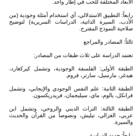
الأبعاد المختلفة للحب في إطار واحد.
رابعاً: التطبيق الاستدلالي، أي استخدام أمثلة وجودية (من
الأدب، السيرة الذاتية، الدراسات السريرية) لتوضيح
صلاحية النموذج المقترح.
ثالثاً: المصادر والمراجع
تعتمد الدراسة على ثلاث طبقات من المصادر:
الطبقة الأولى: الفلسفة الوجودية، وتشمل كيركغارد،
هيدغر، مارسيل، سارتر، فروم.
الطبقة الثانية: علم النفس الوجودي والإيجابي، وتشمل
فرانكل، يالوم، ماي، سيليجمان، فريدريكسون.
الطبقة الثالثة: التراث الديني والروحي، وتشمل ابن
عربي، الغزالي، تيليش، ونصوصاً من القرآن والحديث
والسيرة.
رابعاً: حدود الدراسة