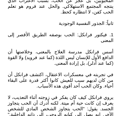
المحبوبين، بل عجز عن الحب، بسبب الاغتراب الذي
ينتجه المجتمع الاستهلاكي. والحل عند فروم هو تعلم
الحب كفن، لا انتظاره كحظ.
ثانياً: الجذور النفسية الوجودية
1. فيكتور فرانكل: الحب بوصفه الطريق الأقصر إلى
المعنى
أسس فرانكل مدرسة العلاج بالمعنى، وخلاصتها أن
الدافع الأول للإنسان ليس اللذة (كما عند فرويد) ولا القوة
(كما عند أدلر)، بل إرادة المعنى.
في تجربته في معسكرات الاعتقال، اكتشف فرانكل أن
من كان لديهم سبب للعيش كانوا أكثر قدرة على البقاء
أحياء. وكان الحب أحد أقوى هذه الأسباب.
يروي فرانكل كيف كان يفكر في زوجته أثناء التعذيب، لا
يعرف إن كانت حية أم ميتة. لكنه أدرك أن الحب يتجاوز
الجسد. يقول: "الحب يتجاوز الشخص المادي للشخص
الآخر. إنه يصل إلى كيانه الروحي، إلى ذاته الداخلية."