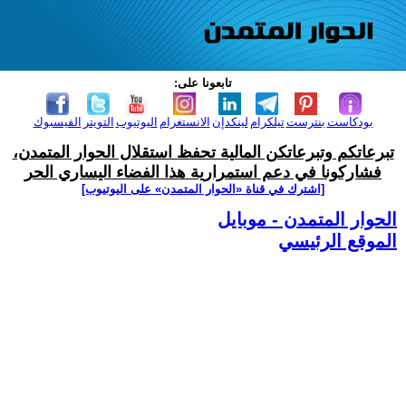
تابعونا على:
بودكاست
بنترست
تيلكرام
لينكدإن
الانستغرام
اليوتيوب
التويتر
الفيسبوك
تبرعاتكم وتبرعاتكن المالية تحفظ استقلال الحوار المتمدن،
فشاركونا في دعم استمرارية هذا الفضاء اليساري الحر
[اشترك في قناة ‫«الحوار المتمدن» على اليوتيوب]
الحوار المتمدن - موبايل
الموقع الرئيسي