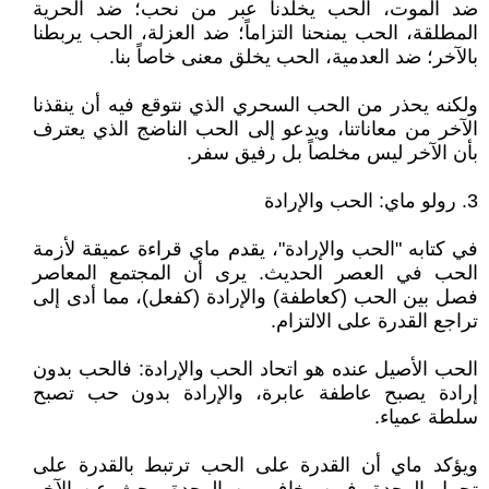
ضد الموت، الحب يخلدنا عبر من نحب؛ ضد الحرية
المطلقة، الحب يمنحنا التزاماً؛ ضد العزلة، الحب يربطنا
بالآخر؛ ضد العدمية، الحب يخلق معنى خاصاً بنا.
ولكنه يحذر من الحب السحري الذي نتوقع فيه أن ينقذنا
الآخر من معاناتنا، ويدعو إلى الحب الناضج الذي يعترف
بأن الآخر ليس مخلصاً بل رفيق سفر.
3. رولو ماي: الحب والإرادة
في كتابه "الحب والإرادة"، يقدم ماي قراءة عميقة لأزمة
الحب في العصر الحديث. يرى أن المجتمع المعاصر
فصل بين الحب (كعاطفة) والإرادة (كفعل)، مما أدى إلى
تراجع القدرة على الالتزام.
الحب الأصيل عنده هو اتحاد الحب والإرادة: فالحب بدون
إرادة يصبح عاطفة عابرة، والإرادة بدون حب تصبح
سلطة عمياء.
ويؤكد ماي أن القدرة على الحب ترتبط بالقدرة على