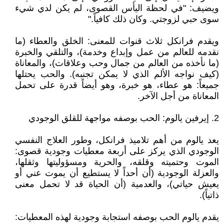
ويضيف: "في لحظة اليأس القصوى، لم يكن لدي شيء
سوى حبي لزوجتي. وكان ذلك كافياً."
ويقدم فرانكل ثلاث قنوات للمعنى: الخلق والعطاء (ما
نقدمه للعالم من عمل وإبداع وخدمة)، والتلقي والخبرة
(ما نأخذه من العالم من جمال وحب وعلاقات)، والمعاناة
(كيف نواجه الألم الذي لا يمكن تجنبه). والحب يحتلها
جميعاً: هو عطاء، هو خبرة، وهو أيضاً قدرة على تحمل
المعاناة من أجل الآخر.
2. إيرفين يالوم: الحب بوصفه مواجهة للقلق الوجودي
يعد يالوم من أهم تلاميذ فرانكل، وطور العلاج النفسي
الوجودي الذي يركز على أربعة معطيات وجودية قصوى:
الموت وحتميته وقلقه، والحرية ومسؤوليتها وثقلها،
والعزلة الوجودية (أن أحداً لا يستطيع أن يموت عني أو
يعيش حياتي)، والعدمية (أن الحياة قد لا تحمل معنى
ذاتياً).
يقدم يالوم الحب بوصفه استجابة وجودية لهذه المعطيات: