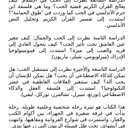
الدراسة السابعة نظرت إلى الحب في الإسلام: كيف
يعالج القرآن الكريم قضية الحب؟ وما هي فلسفة ابن
حزم الأندلسي في الحب كما وردت في "طوق الحمامة"؟
استندت إلى تفسير القرآن الكريم وتحليل النص
الأندلسي.
الدراسة الثامنة نظرت إلى الحب والجمال: كيف تتغير
عين العاشق تحت تأثير الحب؟ كيف يتحول العادي إلى
فريد والعيب إلى ميزة؟ استندت إلى فينومينولوجيا
الإدراك (ميرلوبونتي، شيلر، ماريون).
الدراسة التاسعة والأخيرة نظرت إلى مستقبل الحب: هل
يمكن للذكاء الاصطناعي أن يحب؟ هل يمكن للإنسان أن
يحب آلة؟ كيف ستتغير العلاقات العاطفية في عصر
التكنولوجيا؟ استندت إلى فلسفة العقل والذكاء
الاصطناعي (تورنغ، سيرل، تشالمرز، توركل، ليفي).
هذا الكتاب هو ثمرة رحلة شخصية وعلمية طويلة. رحلة
بدأت في غرفة صغيرة في الجهراء، بين أكوام الكتب
والغبار، واستمرت في شوارع الفروانية ومقاهيها، وانتهت
في أبشواي، تحت ظل فسيلة الزيتون التي زرعتها بيدي.