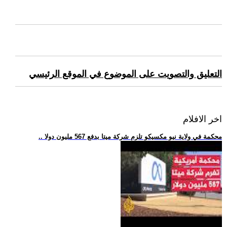
التعليق والتصويت على الموضوع في الموقع الرئيسي
اخر الافلام
.. محكمة في ولاية نيو مكسيكو تلزم شركة ميتا بدفع 567 مليون دولا