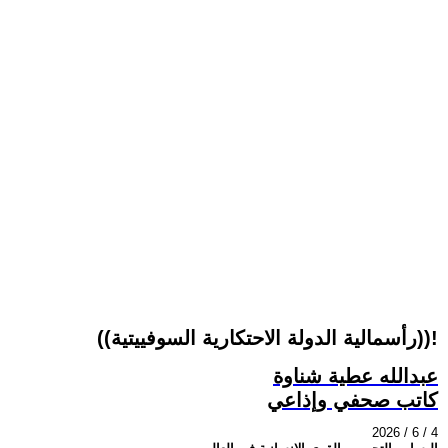
((رأسمالية الدولة الاحتكارية السوفييتية))!
عبدالله عطية شناوة
كاتب صحفي وإذاعي
2026 / 6 / 4