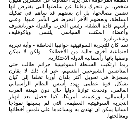
الطبقة المزعومة التي يزيد أعضاؤها عن العشرين مليون
شخص، لم تتحرك دفاعا عن سلطتها التي يفترض انها
تضمن مصالحها، بل ان بعضهم قد ساهم في تفكيك
السلطة، وبعضهم الآخر انخرط في التآمر عليها، وعلى
رأسهم قادة الطبقة، رئيس الحزب والدولة غورباتشوف
وأعضاء المكتب السياسي يلتسن وياكوفليف
وشفيرنادزه.
نعم كان للتجربة السوفييتية جوانبها الخاطئة - وأية تجربة
اجتماعية أخرى خالية من الأخطاء؟ - ولكن لا يمكن
وصفها بانها رأسمالية الدولة الاحتكارية.
ربما ارتكبت السلطة السوفييتية جرائم طالت حتى
المناضلين الشيوعيين انفسهم، غير ان ذلك لا يقارن
بمنجزها في تحويل أكثر بلدان أوربا تخلفا إلى كيان
يشكل قوة عظمى تهدد أسس النظام الرأسمالي
العالمي، وتحدث توازناً دولياً حال دون هيمنة الغرب
الرأسمالي، وزعيمته، أمريكا، كما حصل بعد انهيار
التجربة السوفييتية العظيمة، التي لم يسبقها نموذجا
انسانيا يمكن ان تهتدي به ويساعدها على تلمس أخطائها
ومعالجتها.