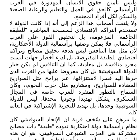
وليس تأمين حقوق الأنسان المهدورة في الغرب
الرأسمالي كالحق في العمل والتعليم والرعاية الصحية
والسكن لكل أفراد المجتمع.
ولا يلتفت أصحاب هذا الزعم إلى أنه إذا كانت الدولة لا
تستخدم التراكم الإقتصادي للمصلحة المباشرة "للطبقة
الحاكمة" المزعومة، بل لتحقيق الفوز على الغرب
الرأسمالي فلا يمكن وصفها برأسمالية الدولة الأحتكارية،
لأن مثل هذا التنافس ليس هدفه تحقيق مصالح وتراكم
أقتصادي للطبقة المفترضة، بل لدرء أخطار جهات ليست
مجرد منافسة بل معادية، كما ان التنافس لم يكن خيار
الدولة السوفييتية بل كان مفروضا عليها من الغرب الذي
جرها اليه قسرا لاستنزافها، عبر برامج مثل الصواريخ
المضادة للصواريخ، ومشاريع مثل حرب النجوم،، وكان
السماح بالتطور المنفرد للغرب خاصة في المجال
العسكري، يشكل تهديدا وجوديا محدقا، ليس للدولة
السوفيتية وحدها، بل تهديد للتجربة الإشتراكية في العالم
كله.
ما يبرهن على سُخف فرية ان الإتحاد السوفييتي كان
نظام رأسمالية دولة احتكارية تقوده "طبقة" ذات مصالح
مشتركة هي الحزب الشيوعي السوفييتي، هو ان هذه