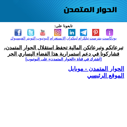
تابعونا على:
بودكاست
بنترست
تيلكرام
لينكدإن
الانستغرام
اليوتيوب
التويتر
الفيسبوك
تبرعاتكم وتبرعاتكن المالية تحفظ استقلال الحوار المتمدن،
فشاركونا في دعم استمرارية هذا الفضاء اليساري الحر
[اشترك في قناة ‫«الحوار المتمدن» على اليوتيوب]
الحوار المتمدن - موبايل
الموقع الرئيسي