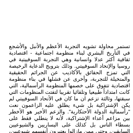
تستمر محاولة تشويه التجربة الأعظم والأنبل والأشجع
في التأريخ البشري لبناء منظومة اجتماعية - اقتصادية
ثقافية أكثر عدلا وانسانية وهي التجربة السوفييتية في
روسيا والإتحاد السوفييتي. وذلك بترويج الدعاية الرخيصة
التي تمزج الحقائق بالأكاذيب عن الجرائم الحقيقية
والمتخيلة للتجربة، وأخرى عن فشلها في بناء منظومة
اقتصادية تتفوق على خصمها المنظومة الرأسمالية، التي
كانت امتداداً طبيعيا وتلقائيا تقريبا لتفتت المنظومات التي
سبقتها، وثالثة تزعم ان ما كان في الأتحاد السوفييتي لم
يكن الإشتراكية بل شيء يطلق عليه الزاعمون نعت
"رأسمالية الدولة الأحتكارية". والزعم الأخير هو الأخطر
بين مزاعم أعداء الإشتراكية، لأنه لا ينطلي فقط على
بسطاء الناس بل كذلك على اليساريين والشيوعيين
السابقين، وحتى ممن مازالوا يعتبرون أنفسهم شيوعيين،