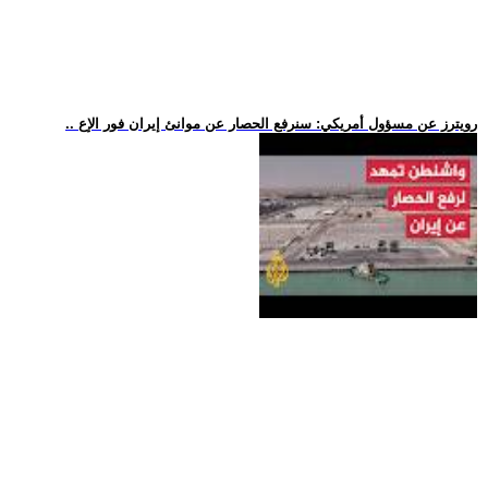
.. رويترز عن مسؤول أمريكي: سنرفع الحصار عن موانئ إيران فور الإع