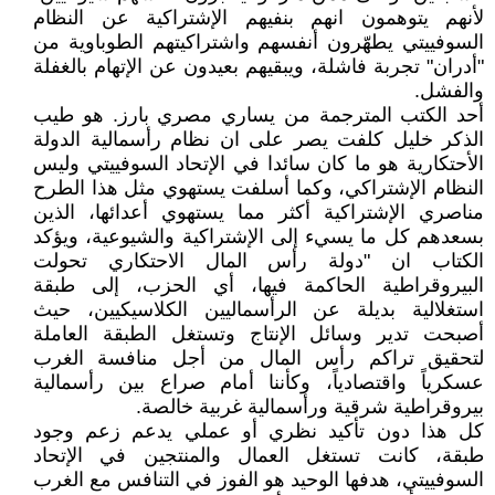
لأنهم يتوهمون انهم بنفيهم الإشتراكية عن النظام
السوفييتي يطهّرون أنفسهم واشتراكيتهم الطوباوية من
"أدران" تجربة فاشلة، ويبقيهم بعيدون عن الإتهام بالغفلة
والفشل.
أحد الكتب المترجمة من يساري مصري بارز. هو طيب
الذكر خليل كلفت يصر على ان نظام رأسمالية الدولة
الأحتكارية هو ما كان سائدا في الإتحاد السوفييتي وليس
النظام الإشتراكي، وكما أسلفت يستهوي مثل هذا الطرح
مناصري الإشتراكية أكثر مما يستهوي أعدائها، الذين
بسعدهم كل ما يسيء إلى الإشتراكية والشيوعية، ويؤكد
الكتاب ان "دولة رأس المال الاحتكاري تحولت
البيروقراطية الحاكمة فيها، أي الحزب، إلى طبقة
استغلالية بديلة عن الرأسماليين الكلاسيكيين، حيث
أصبحت تدير وسائل الإنتاج وتستغل الطبقة العاملة
لتحقيق تراكم رأس المال من أجل منافسة الغرب
عسكرياً واقتصادياً، وكأننا أمام صراع بين رأسمالية
بيروقراطية شرقية ورأسمالية غربية خالصة.
كل هذا دون تأكيد نظري أو عملي يدعم زعم وجود
طبقة، كانت تستغل العمال والمنتجين في الإتحاد
السوفييتي، هدفها الوحيد هو الفوز في التنافس مع الغرب