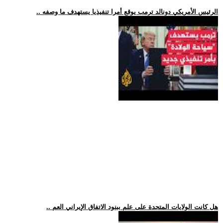
.. الرئيس الأمريكي دونالد ترمب يوقع أمرا تنفيذيا يستهدف ما وصفه
.. هل كانت الولايات المتحدة على علم ببنود الاتفاق الإيراني العم