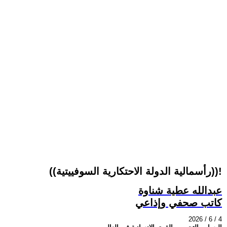
((رأسمالية الدولة الاحتكارية السوفييتية))!
عبدالله عطية شناوة
كاتب صحفي وإذاعي
2026 / 6 / 4