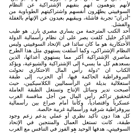
لأنهم يتوهمون انهم بنفيهم الإشتراكية عن النظام
السوفييتي يطهّرون أنفسهم واشتراكيتهم الطوباوية من
"أدران" تجربة فاشلة، ويبقيهم بعيدون عن الإتهام بالغفلة
والفشل.
أحد الكتب المترجمة من يساري مصري بارز. هو طيب
الذكر خليل كلفت يصر على ان نظام رأسمالية الدولة
الأحتكارية هو ما كان سائدا في الإتحاد السوفييتي وليس
النظام الإشتراكي، وكما أسلفت يستهوي مثل هذا الطرح
مناصري الإشتراكية أكثر مما يستهوي أعدائها، الذين
بسعدهم كل ما يسيء إلى الإشتراكية والشيوعية، ويؤكد
الكتاب ان "دولة رأس المال الاحتكاري تحولت
البيروقراطية الحاكمة فيها، أي الحزب، إلى طبقة
استغلالية بديلة عن الرأسماليين الكلاسيكيين، حيث
أصبحت تدير وسائل الإنتاج وتستغل الطبقة العاملة
لتحقيق تراكم رأس المال من أجل منافسة الغرب
عسكرياً واقتصادياً، وكأننا أمام صراع بين رأسمالية
بيروقراطية شرقية ورأسمالية غربية خالصة.
كل هذا دون تأكيد نظري أو عملي يدعم زعم وجود
طبقة، كانت تستغل العمال والمنتجين في الإتحاد
السوفييتي، هدفها الوحيد هو الفوز في التنافس مع الغرب