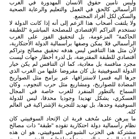
وليس تأمين حقوق الأنسان المهدورة في الغرب
الرأسمالي كالحق في العمل والتعليم والرعاية الصحية
والسكن لكل أفراد المجتمع.
ولا يلتفت أصحاب هذا الزعم إلى أنه إذا كانت الدولة لا
تستخدم التراكم الإقتصادي للمصلحة المباشرة "للطبقة
الحاكمة" المزعومة، بل لتحقيق الفوز على الغرب
الرأسمالي فلا يمكن وصفها برأسمالية الدولة الأحتكارية،
لأن مثل هذا التنافس ليس هدفه تحقيق مصالح وتراكم
أقتصادي للطبقة المفترضة، بل لدرء أخطار جهات ليست
مجرد منافسة بل معادية، كما ان التنافس لم يكن خيار
الدولة السوفييتية بل كان مفروضا عليها من الغرب الذي
جرها اليه قسرا لاستنزافها، عبر برامج مثل الصواريخ
المضادة للصواريخ، ومشاريع مثل حرب النجوم،، وكان
السماح بالتطور المنفرد للغرب خاصة في المجال
العسكري، يشكل تهديدا وجوديا محدقا، ليس للدولة
السوفيتية وحدها، بل تهديد للتجربة الإشتراكية في العالم
كله.
ما يبرهن على سُخف فرية ان الإتحاد السوفييتي كان
نظام رأسمالية دولة احتكارية تقوده "طبقة" ذات مصالح
مشتركة هي الحزب الشيوعي السوفييتي، هو ان هذه