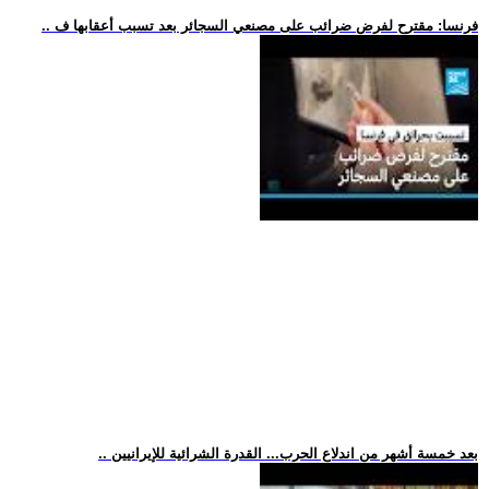
.. فرنسا: مقترح لفرض ضرائب على مصنعي السجائر بعد تسبب أعقابها ف
.. بعد خمسة أشهر من اندلاع الحرب... القدرة الشرائية للإيرانيين