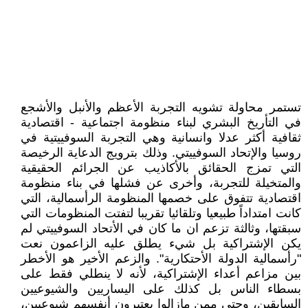
تستمر محاولة تشويه التجربة الأعظم والأنبل والأشجع
في التأريخ البشري لبناء منظومة اجتماعية - اقتصادية
ثقافية أكثر عدلا وانسانية وهي التجربة السوفييتية في
روسيا والإتحاد السوفييتي. وذلك بترويج الدعاية الرخيصة
التي تمزج الحقائق بالأكاذيب عن الجرائم الحقيقية
والمتخيلة للتجربة، وأخرى عن فشلها في بناء منظومة
اقتصادية تتفوق على خصمها المنظومة الرأسمالية، التي
كانت امتداداً طبيعيا وتلقائيا تقريبا لتفتت المنظومات التي
سبقتها، وثالثة تزعم ان ما كان في الأتحاد السوفييتي لم
يكن الإشتراكية بل شيء يطلق عليه الزاعمون نعت
"رأسمالية الدولة الأحتكارية". والزعم الأخير هو الأخطر
بين مزاعم أعداء الإشتراكية، لأنه لا ينطلي فقط على
بسطاء الناس بل كذلك على اليساريين والشيوعيين
السابقين، وحتى ممن مازالوا يعتبرون أنفسهم شيوعيين،