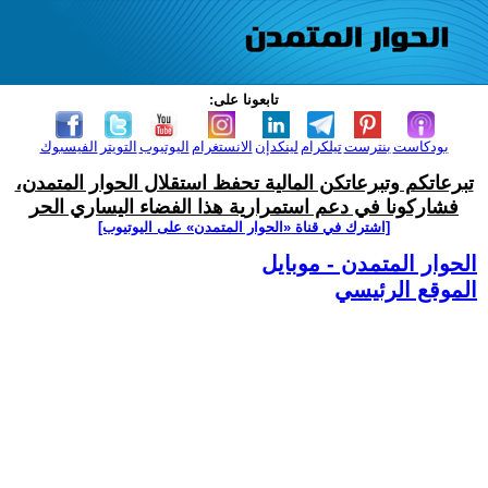
تابعونا على:
بودكاست
بنترست
تيلكرام
لينكدإن
الانستغرام
اليوتيوب
التويتر
الفيسبوك
تبرعاتكم وتبرعاتكن المالية تحفظ استقلال الحوار المتمدن،
فشاركونا في دعم استمرارية هذا الفضاء اليساري الحر
[اشترك في قناة ‫«الحوار المتمدن» على اليوتيوب]
الحوار المتمدن - موبايل
الموقع الرئيسي