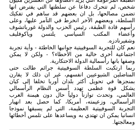
الطبقة المزعومة التي يزيد أعضاؤها عن العشرين مليون
شخص، لم تتحرك دفاعا عن سلطتها التي يفترض انها
تضمن مصالحها، بل ان بعضهم قد ساهم في تفكيك
السلطة، وبعضهم الآخر انخرط في التآمر عليها، وعلى
رأسهم قادة الطبقة، رئيس الحزب والدولة غورباتشوف
وأعضاء المكتب السياسي يلتسن وياكوفليف
وشفيرنادزه.
نعم كان للتجربة السوفييتية جوانبها الخاطئة - وأية تجربة
اجتماعية أخرى خالية من الأخطاء؟ - ولكن لا يمكن
وصفها بانها رأسمالية الدولة الاحتكارية.
ربما ارتكبت السلطة السوفييتية جرائم طالت حتى
المناضلين الشيوعيين انفسهم، غير ان ذلك لا يقارن
بمنجزها في تحويل أكثر بلدان أوربا تخلفا إلى كيان
يشكل قوة عظمى تهدد أسس النظام الرأسمالي
العالمي، وتحدث توازناً دولياً حال دون هيمنة الغرب
الرأسمالي، وزعيمته، أمريكا، كما حصل بعد انهيار
التجربة السوفييتية العظيمة، التي لم يسبقها نموذجا
انسانيا يمكن ان تهتدي به ويساعدها على تلمس أخطائها
ومعالجتها.