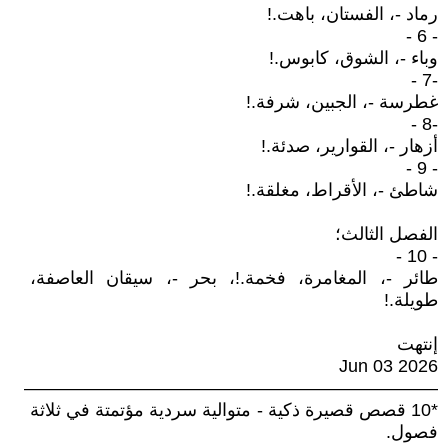
رماد -، الفستان، باهت.!
- 6 -
وباء -، الشوق، كابوس.!
-7 -
غطرسة -، الجبين، شرفة.!
-8 -
أزهار -، القوارير، صدئة.!
- 9 -
شاطئ -، الأقراط، مغلقة.!
الفصل الثالث؛
- 10 -
طائر -، المغامرة، فخمة.!، بحر -، سيقان العاصفة،
طويلة.!
إنتهت
Jun 03 2026
———————————————————————
*10 قصص قصيرة ذكية - متوالية سردية مؤتمتة في ثلاثة
فصول.