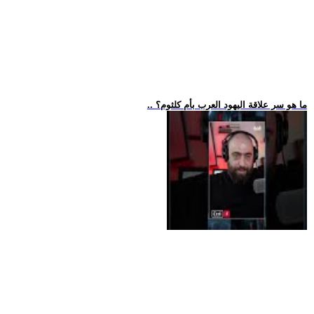
.. ما هو سر علاقة اليهود العرب بأم كلثوم؟