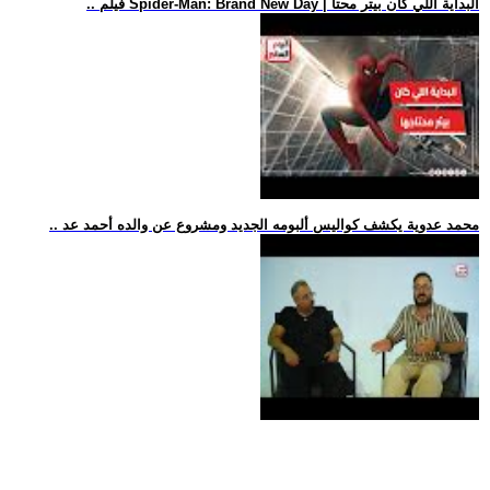
.. فيلم Spider-Man: Brand New Day | البداية اللي كان بيتر محتا
.. محمد عدوية يكشف كواليس ألبومه الجديد ومشروع عن والده أحمد عد