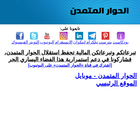
تابعونا على:
بودكاست
بنترست
تيلكرام
لينكدإن
الانستغرام
اليوتيوب
التويتر
الفيسبوك
تبرعاتكم وتبرعاتكن المالية تحفظ استقلال الحوار المتمدن،
فشاركونا في دعم استمرارية هذا الفضاء اليساري الحر
[اشترك في قناة ‫«الحوار المتمدن» على اليوتيوب]
الحوار المتمدن - موبايل
الموقع الرئيسي