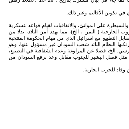
كانت النتيجة التوقيع غلي اتفاق جوبا الجزئي الذي لم يشمل حركات عبد الواحد والحلو . الخ، ووجد معارضة واسعة، آخرها كما جاء في بيان مشترك بتاريخ : 29 /10 / 2020 رفض
 في تكوين الأقاليم وغير ذلك.
، والسيطرة علي الموانئ، والاتفاقيات لقيام قواعد عسكرية
 الخارجية ( اليمن ، الخ)، مما يهدد أمن البلاد، بدلا من
قابل التطبيع مع اسرائيل الذي من مهام الحكومة المنتخبة
منتخب، ودفع مبلغ 335 مليون دولار عن جرائم إرهابية ارتكبها النظام البائد شعب السودان غير مسؤول عنها، وهو
درسي. الخ، فضلا عن المراوغة وعدم الشفافية في التطبيع،
ية، مثل فصل البشير للجنوب مقابل وعد برفع السودان من