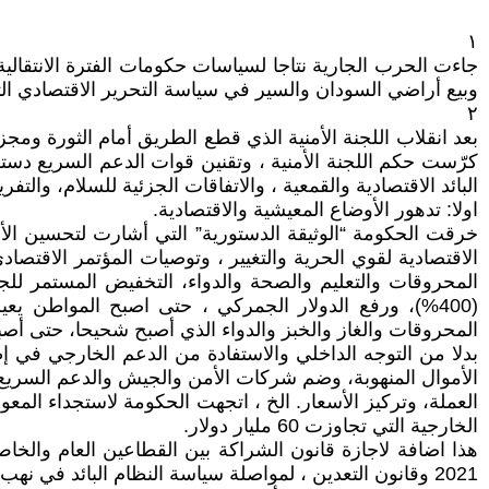
١
جاءت الحرب الجارية نتاجا لسياسات حكومات الفترة الانتقالية
وبيع أراضي السودان والسير في سياسة التحرير الاقتصادي ال
٢
بعد انقلاب اللجنة الأمنية الذي قطع الطريق أمام الثورة ومجز
كرّست حكم اللجنة الأمنية ، وتقنين قوات الدعم السريع دستوري
البائد الاقتصادية والقمعية ، والاتفاقات الجزئية للسلام، وال
اولا: تدهور الأوضاع المعيشية والاقتصادية.
خرقت الحكومة “الوثيقة الدستورية” التي أشارت لتحسين الأ
الاقتصادية لقوي الحرية والتغيير ، وتوصيات المؤتمر الاقتصاد
المحروقات والتعليم والصحة والدواء، التخفيض المستمر للجن
(400%)، ورفع الدولار الجمركي ، حتى اصبح المواطن ي
المحروقات والغاز والخبز والدواء الذي أصبح شحيحا، حتى أصب
بدلا من التوجه الداخلي والاستفادة من الدعم الخارجي في إ
الأموال المنهوبة، وضم شركات الأمن والجيش والدعم السريع وا
العملة، وتركيز الأسعار. الخ ، اتجهت الحكومة لاستجداء المعو
الخارجية التي تجاوزت 60 مليار دولار.
2021 وقانون التعدين ، لمواصلة سياسة النظام البائد في نهب اراضي وثروات البلاد.