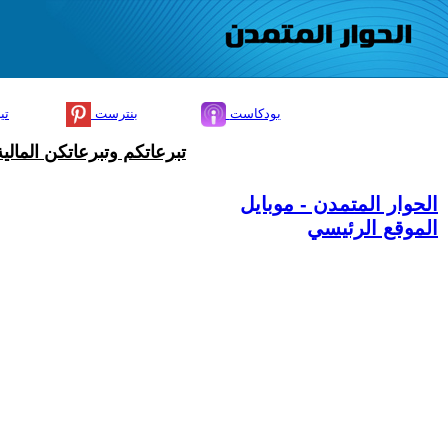
بودكاست
بنترست
تي
تبرعاتكم وتبرعاتكن المال
الحوار المتمدن - موبايل
الموقع الرئيسي