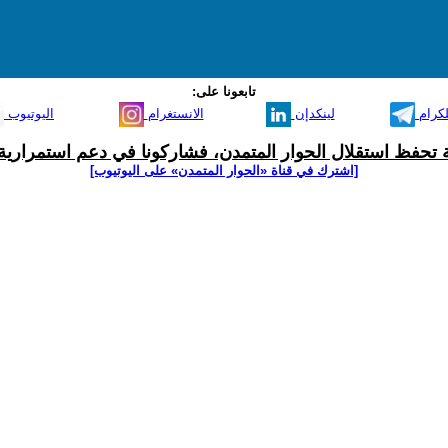
تابعونا على:
لكرام
لينكدإن
الانستغرام
اليوتيوب
ية تحفظ استقلال الحوار المتمدن، فشاركونا في دعم استمرارية 
[اشترك في قناة ‫«الحوار المتمدن» على اليوتيوب]