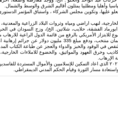
يا وأهليا ومطلبيا يمثلون أقاليم الشرق والوسط والشمال.
تعلو عليها، وتكوين مجلس الشركاء ، واستباق المؤتمر الدستوري
لخارجية، لنهب اراضي ومياه وثروات البلاد الزراعية والمعدنية
ابورماد الفشقة، حلايب، شلاتين. الخ)، وزج السودان في الحروب
للابتزاز الأمريكي بالرفع من قائمة الدول الراعية للارهاب م
القادمة، وإلغاء قانون مقاطعة اسرائيل 1958 الذي أجازه برلمان 
النقص في الوقود والخبز والدواء والعجز عن طباعة الكتاب الم
لأكاذيب وخرق العهود والمواثيق، والخضوع للاملاءات الخارج
 الإرهاب.
تعادة مسار الثورة وقيام الحكم المدني الديمقراطي.