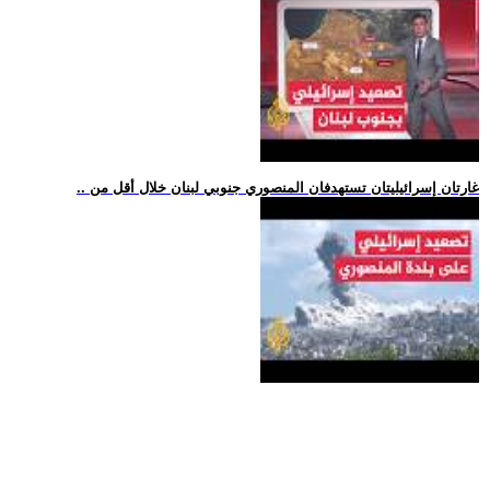
.. غارتان إسرائيليتان تستهدفان المنصوري جنوبي لبنان خلال أقل من