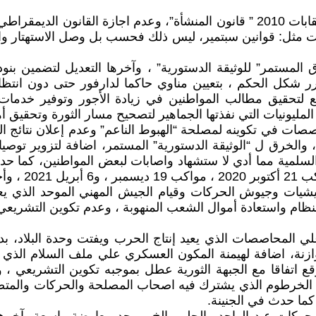
ابقت الحكومة علي القوانين المقيدة للحريات مثل : قانون النقابات 2010 ” قانون المنش
ن المقيدة للحريات مثل: قوانين سبتمير، ليس ذلك فحسب بل وصل الاستهت
رق المستمر” للوثيقة الدستورية” ، وآخرها التعديل لتضمين 
رر شكل الحكم ، بتعيين مناوي حاكما لدارفور حتى دون انتظار
 لتحقيق مطالب المواطنين في زيادة الأجور وتوفير خدمات 
يونيات التي نفذتها الجماهير لتصحيح مسار الثورة وتحقيق أه
ت في تكوينه لمصلحة “الهبوط الناعم” وعدم إعلان نتائج الت
والخرق ل “الوثيقة الدستورية” المستمر، اضافة لتزوير توصي
السلمية مما أدي لا ستشهاد واصابات لبعض المواطنين، كما ح
 الخ. .
شيات وجيوش الحركات وقيام الجيش المهني الموحد الذي يع
النظام واستعادة أموال الشعب المنهوبة ، وعدم تكوين التشريع
علي المحاصصات الذي يعيد إنتاج الحرب ويفتت وحدة البلاد، 
لمتوازنة، اضافة لهيمنة المكون العسكري علي ملف السلام ال
ع اتفاقا مع الجبهة الثورية عطل بموجبه تكوين التشريعي ، و
 في الخرطوم الذي يشترك فيه اصحاب المصلحة والحركات والم
ما حدث في الجنينة.