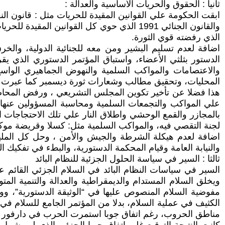
ثانيا : الحقوق والحريات الأساسية والعدالة :
والقانون الجنائي 1991 الذي حوي كل القواني
الذي رفضته قوي الثورة.
اضافة لعدم تسليم البشير ومن معه للجنائية الدولية، والخ
الدستور بثلثي الأعضاء، واستباق المؤتمر الدستوري الذي يق
والاعتصامات والمواكب السلمية والنهوض الجماهيري الواسع
المحليات، وتحقيق مطالب وشعارات ثورة ديسمبر كما عبرت المل
هذا فضلا عن تأخير تكوين المجلس التشريعي ، ورفض المحاصصا
علي المواكب والتجمعات السلمية ومحاسبة المسؤولين عنها، 
بالمجازر والقمع الوحشي واطلاق النار علي تلك الاحتجاجات 
لجنة التقصي فيه، والمواكب السلمية مثل: كسلا وقريضة موكب 21 أكتوبر 2020 ، مواكب 19 ديسمبر ، و6 أبريل 2021 ، وأحداث الجنينة .
اضافة لعدم هيكلة الشرطة والجيش والأمن ، وحل كل الملي
والنيابة العامة وقيام المحكمة الدستورية، والبطء في تفكيك 
ثالثا : السير في سياسة الحلول الجزئية للنظام البائد
السير في سياسات النظام البائد في السلام الجزئي القائم 
ويخلق السلام المستدام والديمقراطية والعدالة والتنمية ا
مفوضية السلام المنصوص عليها في “الوثيقة الدستورية”، ووق
الكثيف في عملية السلام، بدلا من المؤتمر الجامع للسلام
مناطق الحروب، رغم اتفاق جوبا استمرت الحرب في دارفور ك