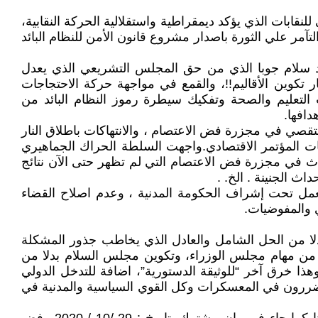
أة”، وعدم اجازة القانون الديمقراطي للنقابات الذي يؤكد ديمقراطية واستقلالية الحركة النقابية،
ار والتآمر علي الثورة باصدار مشروع قانون الأمن للنظام البائد
بنود سلام جوبا الذي من حق المجلس التشريعي الذي يعدل
 تكوين الأقاليم!!، والقمع في مواجهة حركة الاحتجاجات
التعليم والصحة وتفكيك سيطرة رموز النظام البائد من
دافها.
قصي في مجزرة فض الاعتصام ، والانتهاكات باطلاق النار
ات المؤتمر الاقتصادي.واجهت السلطة الحراك الجماهيري
دث في مجزرة فض الاعتصام التي لم تظهر حتى الآن نتائج
مل تحت إشراف الحكومة المدنية ، وعدم اصلاح القضاء
ي والمفوضيات.
بدلا من الحل الشامل والعادل الذي يخاطب جذور المشكلة
ذي من مهام مجلس الوزراء، وتكوين مجلس السلام بدلا من
هذا خرق آخر “للوثيقة الدستورية”، اضافة للتدخل الدولي
تضررون في المعسكرات وكل القوي السياسية والمدنية في