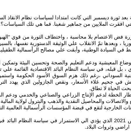
 بعد ثورة ديسمبر التي كانت امتدادا لسياسات نظام الانقاذ ا
تي افقرت الملايين من جماهير شغبنا. فما هي تلك السياسات؟.
رة فض الاعتصام بلا محاسبة ، واختطاف الثورة من قوي “الهبوط ا
ا ، وبعدها تمّ الانقلاب علي الوثيقة الدستورية نفسها، بالسي
تفريط في السيادة الوطنية، وأبقت علي مصالح الرأسمالية الطفيل
وضاع المعيشية ودعم التعليم والصحة وتحسين البيئة وتمكين 
ي ، بل قبله، في سياسة النظام البائد الاقتصادية القائمة علي 
ية السوداني ،رغم ذلك هزم السوق الأسود الحكومة واستمر الا
عيش في جحيم غلاء الأسعار، ونقص الجازولين الذي يهدد ال
حت الحياة لا تطاق.
طار الخطة لدعم الإنتاج الزراعي والصناعي والخدمي ودعم الص
لاتصالات والمحاصيل النقدية والذهب والبترول لولاية المالية
نات الخارجية لتقع في قبضة المؤسسات الرأسمالية العالمية التي
هذا اضافة لاجازة قانون الشراكة بين القطاعين العام والخاص 2021 الذي يؤدي الي الا