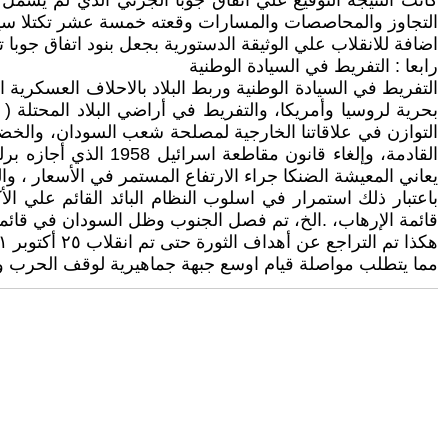
التجاوز والمحاصصات والمسارات وقعته خمسة عشر تكتلا سياس
اضافة للانقلاب علي الوثيقة الدستورية بجعل بنود اتفاق جوبا 
رابعا : التفريط في السيادة الوطنية
التفريط في السيادة الوطنية وربط البلاد بالاحلاف العسكرية ا
بحرية لروسيا وأمريكا، والتفريط في أراضي البلاد المحتلة ( 
التوازن في علاقاتنا الخارجية لمصلحة شعب السودان، والخضوع 
يعاني المعيشة الضنكا جراء الارتفاع المستمر في الأسعار ، و
باعتبار ذلك استمرار في اسلوب النظام البائد القائم علي ا
قائمة الإرهاب، .الخ، تم فصل الجنوب وظل السودان في قائمة
هكذا تم التراجع عن أهداف الثورة حتى تم انقلاب ٢٥ أكتوبر ٢٠٢١ الذي اعاد التمكين للإسلاميين والأموال المستردة للفاسدين وقاد للحرب الجارية.
مما يتطلب مواصلة قيام اوسع جبهة جماهيرية لوقف الحرب واس