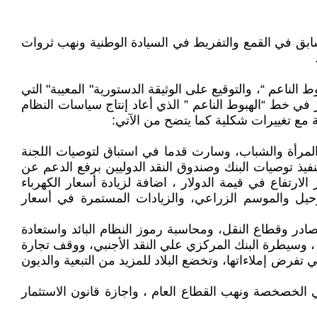
لسابق في القمع والتفريط في السيادة الوطنية ونهب ثروات
لناعم “، والتوقيع على الوثيقة الدستورية" المعيبة" التي
ر في خط “الهبوط الناعم ” الذي أعاد إنتاج سياسات النظام
ية مع تغييرات شكلية كما يتضح من الآتي:
المرأة والشباب، وسارت قدما في استباق لتوصيات اللجنة
تنفيذ توصيات البنك وصندوق النقد الدوليين برفع الدعم عن
رتفاع في قيمة الدولار ، اضافة لزيادة أسعار الكهرباء
ترحيل والموسم الزراعي، والزيادات المستمرة في أسعار
ادر وقطاع النقل، ومحاسبة رموز النظام البائد واستعادة
 ، وسيطرة البنك المركزي علي النقد الأجنبي، ووقف تجارة
 تفرض إملاءاتها، وتخضع البلاد للمزيد من التبعية والديون
ستمرار في سياسة النظام البائد في الخصخصة ونهب القطاع العام ، واجازة قانون الاستثمار