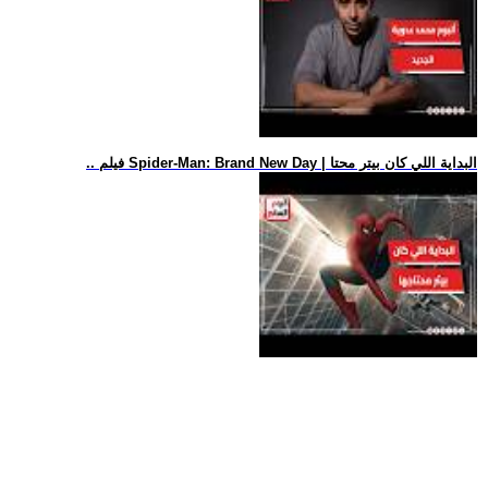
.. فيلم Spider-Man: Brand New Day | البداية اللي كان بيتر محتا