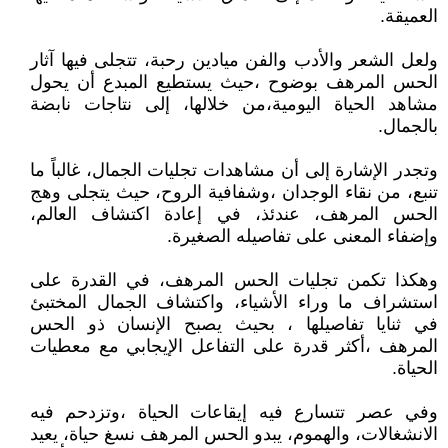
العميقة.
ولعل الشعر والأدب والفن ميادين رحبة، تتجلى فيها آثار
الحس المرهف بوضوح ،حيث يستطيع المبدع أن يحول
مشاهد الحياة اليومية،من خلالها، إلى نتاجات نابضة
بالجمال.
وتجدر الإشارة إلى أن مشاهدات تجليات الجمال، غالباً ما
تنبع، من نقاء الوجدان ،وشفافية الروح، حيث يتجلى وهج
الحس المرهف، عندئذ، في إعادة اكتشاف العالم،
وإضفاء المعنى على تفاصيله الصغيرة.
وهكذا تكمن تجليات الحس المرهف، في القدرة على
استشراف ما وراء الأشياء، واكتشاف الجمال المختبئ
في ثنايا تفاصيلها ، بحيث يصبح الإنسان ذو الحس
المرهف ،أكثر قدرة على التفاعل الإيجابي مع معطيات
الحياة.
وفي عصر تتسارع فيه إيقاعات الحياة ،وتزدحم فيه
الانشغالات، والهموم، يبدو الحس المرهف نسغ حياة، يعيد