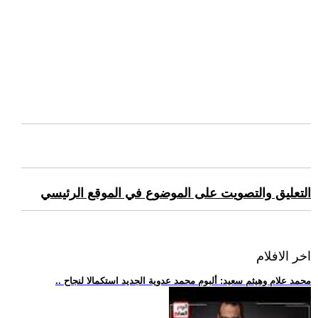
التعليق والتصويت على الموضوع في الموقع الرئيسي
اخر الافلام
.. محمد علام وهيثم سعيد: ألبوم محمد عدوية الجديد استكمالا لنجاح