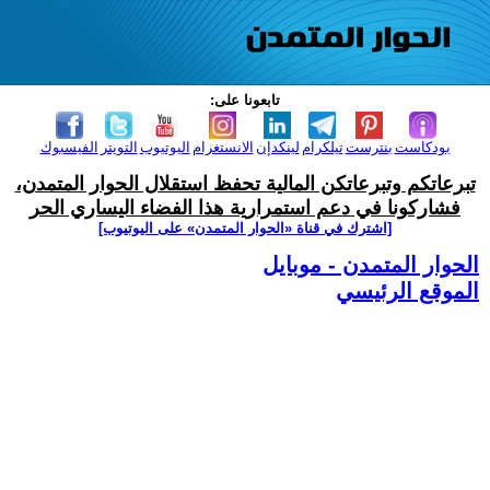
تابعونا على:
بودكاست
بنترست
تيلكرام
لينكدإن
الانستغرام
اليوتيوب
التويتر
الفيسبوك
تبرعاتكم وتبرعاتكن المالية تحفظ استقلال الحوار المتمدن،
فشاركونا في دعم استمرارية هذا الفضاء اليساري الحر
[اشترك في قناة ‫«الحوار المتمدن» على اليوتيوب]
الحوار المتمدن - موبايل
الموقع الرئيسي