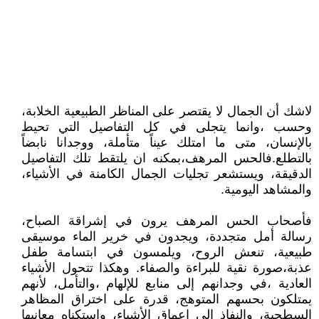
لاشك أن الجمال لا يقتصر على المناظر الطبيعية الخلابة،
وحسب ،وانما يتجلى في كل التفاصيل التي تحيط
بالإنسان، متى ما امتلك عيناً متأملة، ووجدانا نابضاً
بالتطلع.فالحس المرهف،بمكنه ان يلتقط تلك التفاصيل
الدقيقة، ويستشعر تجليات الجمال الكامنة في الأشياء،
والمشاهد اليومية.
فأصحاب الحس المرهف يرون في إشراقة الصباح،
رسالة أمل متجددة، ويجدون في خرير الماء موسيقى
طبيعية، تنعش الروح، ويلمسون في ابتسامة طفل
عذبة،صورة نقية للبراءة والصفاء. وهكذا تتحول الأشياء
العادية ،في وجدانهم إلى منابع للإلهام ،والتأمل، لأنهم
يمتلكون بحسهم المتوهج، قدرة على اختراق المظاهر
السطحية، والنفاذ إلى اعماق الأشياء، واستكناه معانيها