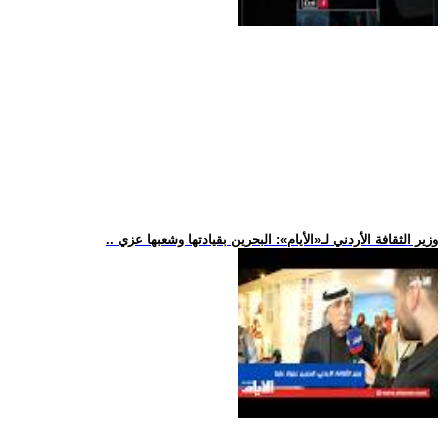
.. وزير الثقافة الأردني لـ«الأيام»: البحرين بقيادتها وشعبها عزي