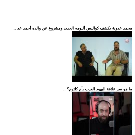
.. محمد عدوية يكشف كواليس ألبومه الجديد ومشروع عن والده أحمد عد
.. ما هو سر علاقة اليهود العرب بأم كلثوم؟