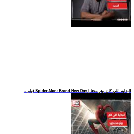
.. فيلم Spider-Man: Brand New Day | البداية اللي كان بيتر محتا