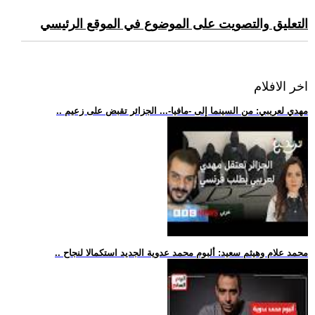
التعليق والتصويت على الموضوع في الموقع الرئيسي
اخر الافلام
.. مهدي لعريبي: من السينما إلى -مافيا-... الجزائر تقبض على زعيم
.. محمد علام وهيثم سعيد: ألبوم محمد عدوية الجديد استكمالا لنجاح