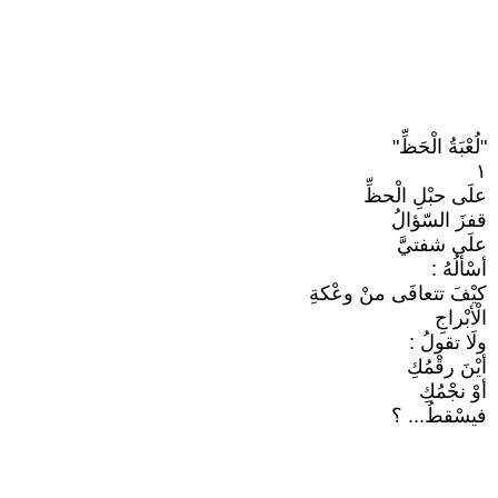
"لُعْبَةُ الْحَظِّ"
١
علَى حبْلِ الْحظِّ
قفزَ السّؤالُ
علَى شفتيَّ
أسْألُهُ :
كيْفَ تتعافَى منْ وعْكةِ
الْأبْراجِ
ولَا تقولُ :
أيْنَ رقْمُكِ
أوْ نجْمُكِ
فيسْقطُ... ؟