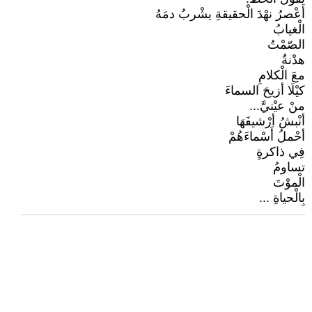
أعْصرُ نهْدَ الْحقيقةِ يشْربُ دمَهُ
الْغيابُ
الصّمْتُ
هدْنةٌ
معَ الْكلامِ
كيْلَا أزيحَ السماءَ
منْ عيْنيَّ...
أنْبشُ أرْشيفَهَا
أحْملُ أَسْماءَهُمْ
فِي ذاكرةٍ
تساومُ
الْموْتَ
بِالْحياةِ ...