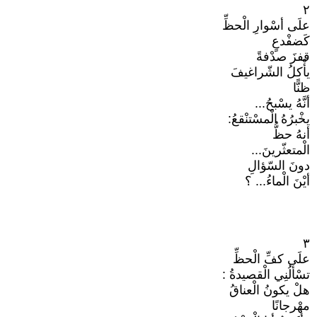
٢
علَى أسْوارِ الْحظِّ
كَضفْدعٍ
قفزَ صدْفةً
يأْكلُ الشّراغيفَ
ظنًّا
أنَّهُ يسْبحُ...
يخْبرُهُ الْمسْتنْقعُ:
أنهُ حظُّ
الْمتعثّرينَ...
دونَ السّؤالِ
أيْنَ الْماءُ... ؟
٣
علَى كفِّ الْحظِّ
تسْألُنِي الْقصيدةُ :
هلْ يكونُ الْعناقُ
مهْرجانًا