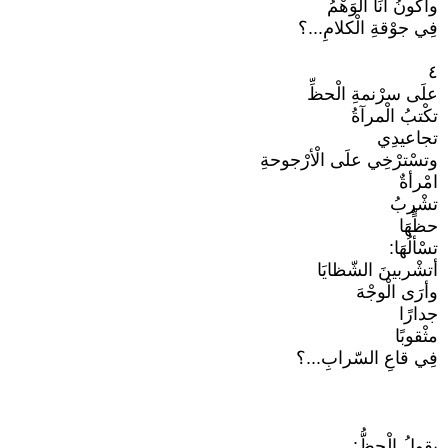
وأكونُ أنَا الْوَهْمُ
فِي جوْقةِ الْكلامِ...؟
٤
علَى سرْنمةِ الْحظِّ
تكْتبُ الْمرآةُ
تجاعيدِي
وتسْترْخِي علَى الْأرْجوحةِ
امْرأةٌ
تشْربُ
حظٍّهَا
تسْألُهَا:
أتشْربينَ الشّظايَا
وأرَى الْوجْهَ
جدارًا
مثْقوبًا
فِي قاعِ السّرابِ...؟
يقولُ الْحظُّ: