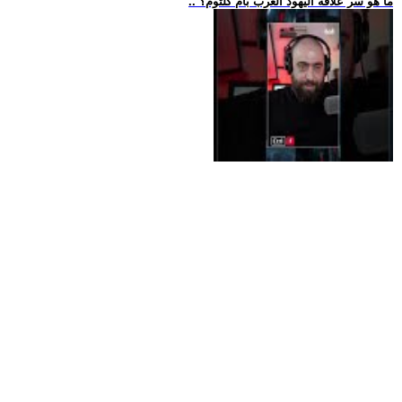
.. ما هو سر علاقة اليهود العرب بأم كلثوم؟