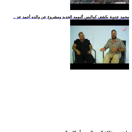
.. محمد عدوية يكشف كواليس ألبومه الجديد ومشروع عن والده أحمد عد