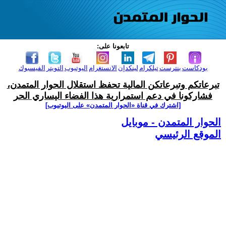
تابعونا على:
بودكاست
بنترست
تيلكرام
لينكدإن
الانستغرام
اليوتيوب
التويتر
الفيسبوك
تبرعاتكم وتبرعاتكن المالية تحفظ استقلال الحوار المتمدن،
فشاركونا في دعم استمرارية هذا الفضاء اليساري الحر
[اشترك في قناة ‫«الحوار المتمدن» على اليوتيوب]
الحوار المتمدن - موبايل
الموقع الرئيسي