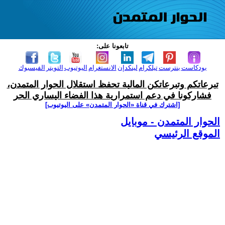
تابعونا على:
بودكاست
بنترست
تيلكرام
لينكدإن
الانستغرام
اليوتيوب
التويتر
الفيسبوك
تبرعاتكم وتبرعاتكن المالية تحفظ استقلال الحوار المتمدن،
فشاركونا في دعم استمرارية هذا الفضاء اليساري الحر
[اشترك في قناة ‫«الحوار المتمدن» على اليوتيوب]
الحوار المتمدن - موبايل
الموقع الرئيسي