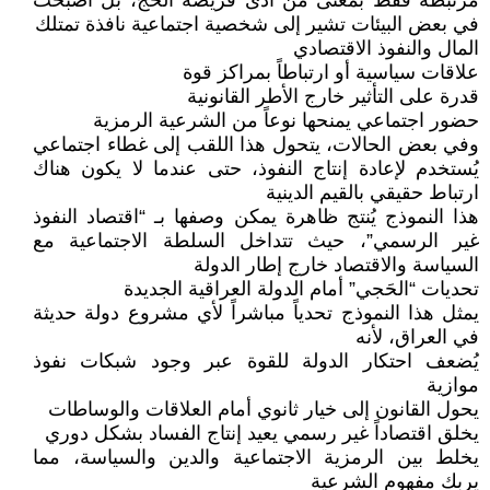
مرتبطة فقط بمعنى من أدى فريضة الحج، بل أصبحت
في بعض البيئات تشير إلى شخصية اجتماعية نافذة تمتلك
المال والنفوذ الاقتصادي
علاقات سياسية أو ارتباطاً بمراكز قوة
قدرة على التأثير خارج الأطر القانونية
حضور اجتماعي يمنحها نوعاً من الشرعية الرمزية
وفي بعض الحالات، يتحول هذا اللقب إلى غطاء اجتماعي
يُستخدم لإعادة إنتاج النفوذ، حتى عندما لا يكون هناك
ارتباط حقيقي بالقيم الدينية
هذا النموذج يُنتج ظاهرة يمكن وصفها بـ “اقتصاد النفوذ
غير الرسمي”، حيث تتداخل السلطة الاجتماعية مع
السياسة والاقتصاد خارج إطار الدولة
تحديات “الحَجي” أمام الدولة العراقية الجديدة
يمثل هذا النموذج تحدياً مباشراً لأي مشروع دولة حديثة
في العراق، لأنه
يُضعف احتكار الدولة للقوة عبر وجود شبكات نفوذ
موازية
يحول القانون إلى خيار ثانوي أمام العلاقات والوساطات
يخلق اقتصاداً غير رسمي يعيد إنتاج الفساد بشكل دوري
يخلط بين الرمزية الاجتماعية والدين والسياسة، مما
يربك مفهوم الشرعية