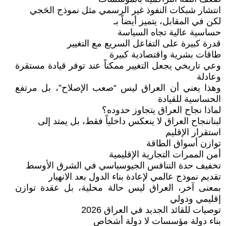
انتشار شبكات النفوذ غير الرسمي مثل نموذج الحَجي
لكن في المقابل، يتميز أيضاً بـ
حساسية عالية تجاه السياسة
قدرة كبيرة على التفاعل السريع مع التغيير
طاقات بشرية واقتصادية كبيرة
وعي تاريخي يجعل التغيير ممكناً عند توفر قيادة مستقرة
وعادلة
وهذا يعني أن العراق ليس “صعب الإصلاح”، بل مرتفع
الحساسية للقيادة
لماذا نجاح العراق يتجاوز حدوده؟
لبناننجاح العراق لا ينعكس داخلياً فقط، بل يمتد إلى
استقرار الإقليم
توازن أسواق الطاقة
أمن الممرات التجارية الإقليمية
تخفيف حدة التنافس الجيوسياسي في الشرق الأوسط
تقديم نموذج عالمي لإعادة بناء الدول بعد الانهيار
بمعنى آخر، العراق ليس حالة محلية، بل عقدة توازن
إقليمي ودولي
توصيات للقائد الجديد في العراق 2026
بناء دولة مؤسسات لا دولة أشخاص