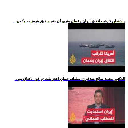
.. واشنطن تترقب اتفاق إيران وعمان وترى أن فتح مضيق هرمز قد يكون
.. الدكتور محمد صالح صدقيان: سلطنة عمان اشترطت توافق الاتفاق مع