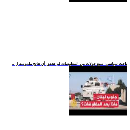
.. باحث سياسي: سبع جولات من المفاوضات لم تحقق أي نتائج ملموسة ل