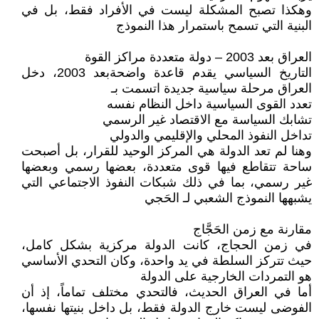
وهكذا تصبح المشكلة ليست في الأفراد فقط، بل في
البنية التي تسمح باستمرار هذا النموذج
العراق بعد 2003 – دولة متعددة مراكز القوة
التاريخ السياسي يقدم قاعدة واضحةبعد 2003، دخل
العراق مرحلة سياسية جديدة اتسمت بـ
تعدد القوى السياسية داخل النظام نفسه
تشابك السياسة مع الاقتصاد غير الرسمي
تداخل النفوذ المحلي والإقليمي والدولي
وهنا لم تعد الدولة هي المركز الوحيد للقرار، بل أصبحت
ساحة تتقاطع فيها قوى متعددة، بعضها رسمي وبعضها
غير رسمي، بما في ذلك شبكات النفوذ الاجتماعي التي
يشبهها النموذج الشعبي لـ الحَجي
مقارنة مع زمن الحَجَّاج
في زمن الحجاج، كانت الدولة مركزية بشكل كامل،
حيث تتركز السلطة في يد واحدة، وكان التحدي الأساسي
هو التمردات الخارجية على الدولة
أما في العراق الحديث، فالتحدي مختلف تماماً، إذ أن
الفوضى ليست خارج الدولة فقط، بل داخل بنيتها نفسها،