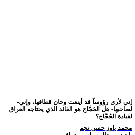
-إني لأرى رؤوساً قد أينعت وحان قطافها، وإني
لصاحبها- هل الحَجَّاج هو القائد الذي يحتاجه العراق
لقيادة الحُجَّاج؟
محمد ياوز حسن نجم
باحث ومحلل سياسي عراقي