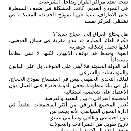
نتيجة تعدد مراكز القرار وتداخل الشرعيات
في النموذج القديم، كانت المشكلة في ضعف السيطرة
على الأطراف، بينما في النموذج الحديث، المشكلة في
تشظي المركز نفسه
هل يحتاج العراق إلى “حجاج جديد”؟
فكرة القائد الصارم قد تبدو مغرية في سياق الفوضى،
لكنها تحمل إشكالية جوهرية
القوة وحدها قد توقف الانهيار، لكنها لا تبني نظاماً
مستداماً.
أما الدولة الحديثة فلا تُبنى على الخوف، بل على القانون
والمؤسسات والشرعي
لذلك، التحدي الحقيقي ليس في استنساخ نموذج الحجاج،
بل في بناء منظومة تجعل الدولة قادرة على العمل دون
الاعتماد على شخصية استثنائية
المجتمع العراقي – بين التعقيد والفرصة
يُعتبر المجتمع العراقي من أكثر المجتمعات تعقيداً في
إدارة التحول السياسي، لأنه يجمع بين
تنوع اجتماعي وثقافي وسياسي عميق
تاريخ طويل من الصراعات والتحولات
ضعف الثقة التراكمية بالمؤسسات