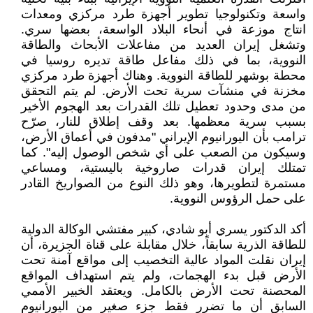
واسعة وتكنولوجيا تطوير أجهزة طرد مركزي ومعدات
انتاج موزعة في أنحاء البلاد الواسعة، بعضها سري.
وتشغل إيران العديد من مفاعلات الأبحاث والطاقة
النووية، بما في ذلك مفاعل طاقة تديره روسيا في
محطة بوشهر للطاقة النووية. وهناك أجهزة طرد مركزي
مخزنة في منشآت سرية تحت الأرض. لم يتم التحقق
من مدى وحدود تعطيل تلك القدرات بعد الهجوم الأخير
بسبب سرية معظمها. بعد وقف إطلاق للنار، صرّح
ترامب بأن اليورانيوم الإيراني "مدفون في أعماق الأرض،
وسيكون من الصعب على أي شخص الوصول إليه". كما
تمتلك إيران قدرات صاروخية باليستية، ومساعي
مستمرة لتطويرها، وهو ذلك النوع من الصواريخ القادر
على حمل الرؤوس النووية.
أكد الدكتور يسري أبو شادي، كبير مفتشي الوكالة الدولية
للطاقة الذرية سابقاً، خلال مقابلة على قناة الجزيرة، أن
إيران نقلت المواد عالية التخصيب إلى مواقع آمنة تحت
الأرض قبل بدء الهجمات، ولم يتم استهداف المواقع
المحصنة تحت الأرض بالكامل. ويعتقد الخبير الأممي
السابق أن ما تضرر فقط جزء صغير من اليورانيوم