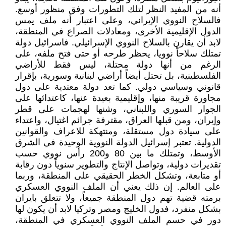
أنه من المفيد النظر لتلك التطورات وفق منظور أوسع.
فالسلاح النووي الإيراني، وعلى اعتبار أنه ملف يمس
الدول الإقليمية الأخرى، ومعادلات الصراع في المنطقة،
لابد أن يقارن بالسلاح النووي الإسرائيلي. فاسرائيل دولة
تمتلك سلاحاً نوويا، يحظر طرحه أو حتى فتح ملفه، على
الرغم من أنها دولة محتلة، ليس فقط للأراضي
الفلسطينية، بل تحتل أيضاً أراضي لبنانية وسورية، بإقرار
قانوني وسياسي دولي. كما تعد دولة معتدية على دول
مجاورة قريبة منها، وإقليمية بعيدة عنها، كاعتدائها على
الجوار السوري واللبناني، وشنها لهجمات على قطر
وإيران، ومن قبلها العراق، مقترفة جرائم اغتيال، واعتداء
على سيادة دول مستقلة، ومنتهكة للاعراف والقوانين
الدولية. تعتبر إسرائيل الدولة النووية الوحيدة في الشرق
الأوسط، وتمتلك ما بين 80 و200 رأس نووي حسب
تقديرات دولية، وتواصل الإنتاج والتطوير سنوياً دون رقابة
أو متابعة، وتشكل الخطر الحقيقي على المنطقة، وربما
على العالم. إن ذلك يعني أن الملف النووي العسكري
برمته قضية تهم دول المنطقة جميعاً، ولا تتعلق بايران
بشكل منفرد، فدول الخليج ومصر وتركيا لابد أن يكون لها
دور في حسم الملف النووي العسكري في المنطقة،