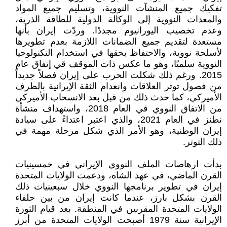
تفكيك جميع المنشآت النووية، وتسليم جميع المواد
والمعدات النووية إلى الوكالة الدولية للطاقة الذرية،
وعدم تخصيب اليورانيوم مجددًا. وردّت إيران بأنها
مستعدة لتقديم جميع الضمانات اللازمة بعدم تطويرها
لأسلحة نووية، والاحتفاظ بحقها في استخدام التكنولوجيا
النووية سلميًا، وهو ما عكس ذات الموقف قي إتفاق عام
2015. ورغم ذلك شكلت الحرب على إيران فصلاً جديداً
من فصول توتر العلاقات وانعدام الثقة الإيرانية بالطرف
الأميركي، كما حدث ذلك من قبل بعد الانسحاب الأميركي
من الاتفاق النووي في العام 2018، واستهداف منشأة
نطنز في العام 2021، والذي اعتبر اعتداءً على سيادة
إيران الوطنية، وهو الأمر الذي شكل مرحلة مهمة في
ذلك التوتر.
بدأت ارهاصات الملف النووي الإيراني في خمسينيات
القرن الماضي، في عهد الشاه، ودعمت الولايات المتحدة
إيران في تطوير برنامجها النووي خلال سبعينيات ذلك
القرن بشكل بارز، عندما كانت إيران من بين حلفاء
الولايات المتحدة المقربين في المنطقة. بعد قيام الثورة
الإيرانية سنة 1979 أصبحت الولايات المتحدة من أبرز