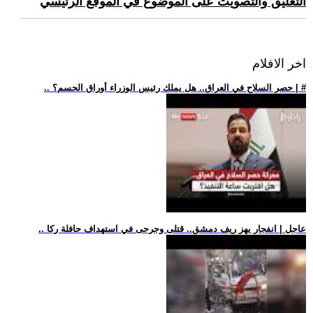
التعليق والتصويت على الموضوع في الموقع الرئيسي
اخر الافلام
.. حصر السلاح في العراق.. هل يملك رئيس الوزراء أوراق الحسم؟ | #
.. عاجل | انفجار يهز ريف دمشق.. قتلى وجرحى في استهداف حافلة ركا