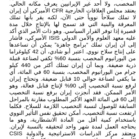
المخصب، ولا أحد غير الإيرانيين يعرف مكانه الحالي.
يعتقد مجلس العلاقات الخارجية CFR الأميركي أن إيران
لا تملك سلاحاً نووياً حتى الآن، لكنه يقر بأنها تملك
المعرفة والبنية التي قد تسمح لها بالإنتاج خلال مدة
قصيرة إذا توفر القرار السياسي. وهو ذات الأمر الذي أكد
عليه معهد العلوم والأمن الدولي ISIS الأميركي، فأشار
إلى أن إيران تملك “برامج جاهزة” يمكن أن تساعدها
على إنتاج سلاح نووي. اعتبر أبو شادي، أن 42 كيلوغراما
من اليورانيوم المخصب بنسبة 60% تكفي لصناعة قنبلة
ذرية ضعيفة. وبما أن إيران تمتلك أكثر من 440 كيلو
جرام من اليورانيوم المخصب، بنسبة 60 في المائة، أي
ما يكفي لصناعة حوالي 10 قنابل ضعيفة. وتحتاج إيران
لرفع نسبة التخصيب إلى 90% لإنتاج قنابل فعالة، وهو
الأمر الممكن. فقد أنجزت إيران برفع نسبة التخصيب
إلى 60 في المائة الجهد الأكبر المطلوب مقارنة بالمراحل
السابقة للوصول لنسبة التخصيب اللازمة للسلاح. فكلما
ارتفعت نسبة التخصيب، أمكن تحقيق نفس التأثير النووي
باستخدام كمية أقل من المادة الانشطارية، وهو ما
يحتاجه العمل لمدة شهر واحد لتحقيقه بالنسبة لإيران.
ويعتقد مركز الدراسات الاستراتيجية والدولية CSIS