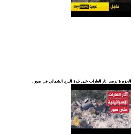
.. الجزيرة ترصد آثار الغارات على بلدة البرج الشمالي في صور