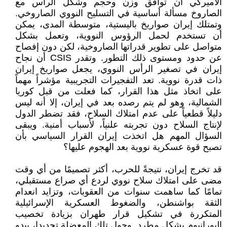
الأميركي أن توافق وزن وحجم وشكل الرأس مع
الصاروخ مسألة أساسية في التسليح النووي الصاروخي.
وتمتلك إيران صواريخ باليستية، متوسطة المدى، يمكن
أن تستخدم لحمل الرؤوس النووية، وتعمل بشكل
متواصل على تطوير قدراتها الصاروخية، لكن دون إفصاح
عن حدود ومستوى ذلك التطور. وتقدر CSIS أن نجاح
إيران في تصغير الرأس النووي، يجعل صواريخ إيران
ذات قدرة نووية. تعد التفجيرات التجريبية مؤشراً مهماً
على اتخاذ مثل هذا القرار، كما فعلت من قبل كوريا
الشمالية، وهو لم يتم رصده بعد في إيران، إلا أنه ليس
دليلاً قطعياً على عدم امتلاك السلاح، فقد تضطر الدول
لإنتاج السلاح دون تجربته علنياً، لأسباب أمنية. ويبقى
السؤال المهم هل اتخذت إيران القرار السياسي بأن
تصبح قوة عسكرية نووية بعد الهجوم عليها؟
قد تخرج إيران، نتيجةً للحرب، أكثر تصميمًا من أي وقت
مضى على امتلاك سلاح نووي لردع أي صراع مستقبلي،
تمامًا كما ساهمت سنوات من العقوبات، وتزايد انعدام
الثقة بواشنطن، والضغوط العسكرية الإسرائيلية
المتكررة في تشكيل قرار طهران بزيادة تخصيب
اليورانيوم بشكل مطرد. وحول تلك المعضلة تحديدا، يبدو