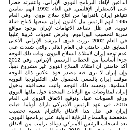
الداعين لإلغاء البرنامج النووي الإيراني، واعتبرته خطرا
على الاستقرار الإقليمي. في العام 1992 اتهم بنيامين
نتنياهو إيران باقترابها من انتاج سلاح نووي، وفي العام
1995 اتهم الرئيس بيل كلنتون إيران بسعيها لانتاج قنبلة
نووية. في ظل تصاعد الاتهامات لإيران بوجود مواقع
سرية لتخصيب اليورانيوم، وفرض عقوبات غربية عليها
في العام 2002 برزت فتوى المرشد الإيراني الأعلى
السابق على خامنئي في العام التالي، والتي شددت على
عدم توجه إيران لامتلاك السلاح النووي، وبات ذلك التوجه
جزءا أساسياً من الخطاب الرسمي الإيراني. وفي 2012
أكد خامنئي أن امتلاك السلاح النووي غير مشروع دينياً،
وإن إيران لا ترى فيه مصدر قوة. عكس ذلك التوجه
موقف إيران بالسعي للحصول على التكنولوجيا النووية
السلمية. وتجسد ذلك التوجه وأثبت مصداقيته بدخول
إيران لمفاوضات مع الولايات المتحدة حول ملفها النووي
ورفع العقوبات عنها، وتوقيع الاتفاق النووي في العام
2015، في عهد الرئيس الأميركي باراك أوباما. قبلت
إيران في ظل هذا الاتفاق بالالتزام بنسبة تخصيب
منخفضة وبالسماح للرقابة الدولية على برنامجها النووي.
بعد انسحاب الرئيس الأميركي دونالد ترامب من الاتفاق