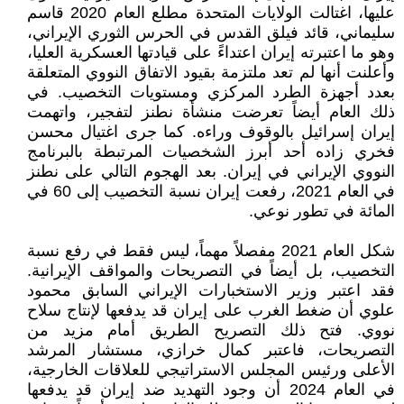
عليها، اغتالت الولايات المتحدة مطلع العام 2020 قاسم
سليماني، قائد فيلق القدس في الحرس الثوري الإيراني،
وهو ما اعتبرته إيران اعتداءً على قيادتها العسكرية العليا،
وأعلنت أنها لم تعد ملتزمة بقيود الاتفاق النووي المتعلقة
بعدد أجهزة الطرد المركزي ومستويات التخصيب. في
ذلك العام أيضاً تعرضت منشأة نطنز لتفجير، واتهمت
إيران إسرائيل بالوقوف وراءه. كما جرى اغتيال محسن
فخري زاده أحد أبرز الشخصيات المرتبطة بالبرنامج
النووي الإيراني في إيران. بعد الهجوم التالي على نطنز
في العام 2021، رفعت إيران نسبة التخصيب إلى 60 في
المائة في تطور نوعي.
شكل العام 2021 مفصلاً مهماً، ليس فقط في رفع نسبة
التخصيب، بل أيضاً في التصريحات والمواقف الإيرانية.
فقد اعتبر وزير الاستخبارات الإيراني السابق محمود
علوي أن ضغط الغرب على إيران قد يدفعها لإنتاج سلاح
نووي. فتح ذلك التصريح الطريق أمام مزيد من
التصريحات، فاعتبر كمال خرازي، مستشار المرشد
الأعلى ورئيس المجلس الاستراتيجي للعلاقات الخارجية،
في العام 2024 أن وجود التهديد ضد إيران قد يدفعها