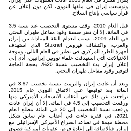
بقرار منفرد في العام 2018 عادت العقوبات على إيران،
وتوسعت إيران في ملفها النووي، لكن دون إعلان عن
قرار سياسي بإنتاج السلاح.
قبل العام 2010، وقف مستوى التخصيب عند نسبة 3.5
في المائة، إلا أن تعثر صفقة وقود مفاعل طهران البحثي
في العام 2009، بسبب انعدام الثقة المتبادلة بين إيران
والغرب، واكتشاف فيروس Stuxnet الذي استهدف
أجهزة الطرد المركزي في نطنز في العام التالي، وموجة
الاغتيالاتت التي استهدفت علماء نوويين إيرانيين، أدى إلى
إعلان إيران بدء التخصيب بنسبة 20%، بحجة الحاجة
لتوفير وقود مفاعل طهران البحثي.
وبعد أن عادت إيران والتزمت بنسبة تخصيب 3.67 في
المائة بعد توقيعها على الاتفاق النووي عام 2015،
تراجعت عن ذلك في أعقاب الانسحاب الأميركي منها
ورفعت التخصيب إلى 4.5 في المائة. إلا أن إيران عادت
ورفعت نسبة التخصيب إلى 20 في المائة مطلع العام
2021، في قفزة جاءت في أعقاب عام سابق شكل
محطة مهمة في تصاعد الصراع الأميركي الإسرائيلي مع
إيران. فبالاضافة إلى إعادة فرض عقوبات أميركية قصوى