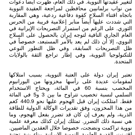
لتغيير عقيدتها النووية. في ذلك العام، ظهرت أيضاً دعوات
من نواب برلمانيين محافظين لمراجعة العقيدة النووية
باتجاه اقتناء السلاح كقوة دفاعية ردعية، وهي المقاربة
التي شددت عليها أيضاً منابر إعلامية قريبة من الحرس
الثوري. على الرغم من استمرار التصريحات الإيرانية في
العام الجاري النافية لتوجه إيران بالحصول على السلاح
النووي، إلا أن ذلك لم يعد بالأمر المستبعد، خصوصاً في
ظل التصريحات السابقة، وفي ظل التطور النوعي
للتكنولوجيا النووية، وفي إطار تراجع الثقة بالولايات
المتحدة.
تعتبر إيران دولة على العتبة النووية، بسبب امتلاكها
لمقومات عديدة على رأسها مخزونها من اليورانيوم
المخصب بنسبة 60 في المائة، ويحتاج الاستخدام
السلمي لنسبة تخصيب تتراوح ما بين 3 و5 في المائة
فقط. امتلكت إيران قبل الهجوم عليها نحو 440.9 كغم
من هذا المخزون، وفق تقديرات الوكالة الدولية للطاقة
الذرية، ولم يعرف إن كان قد تضرر بفعل الهجوم، وما
هي نسبة ذلك التضرر. تمتلك إيران كذلك معرفة علمية
نووية تراكمت ونضجت، خصوصا خلال العقدين الماضيين.
اقترنت القدرة العلمية النووية الإيرانية ببناء بنية تحتية