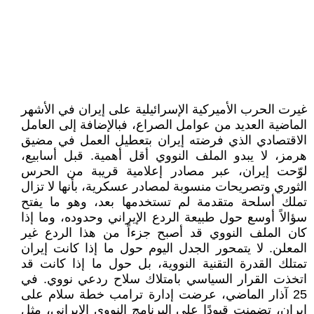
غيرت الحرب الأميركية الإسرائيلية على إيران في الأشهر
الماضية العديد من عوامل الصراع، فبالإضافة إلى العامل
الاقتصادي الذي فرضته إيران بتعطيل العمل في مضيق
هرمز، لا يبدو الملف النووي أقل أهمية. قبل أسابيع،
لوّحت إيران، عبر مصادر إعلامية قريبة من الحرس
الثوري وتصريحات منسوبة لمصادر عسكرية، بأنها لا تزال
تملك أسلحة متقدمة لم تستخدمها بعد، وهو ما يفتح
سؤالاً أوسع حول طبيعة الردع الإيراني وحدوده، وما إذا
كان الملف النووي قد أصبح جزءاً من هذا الردع غير
المعلن. لا يتمحور الجدل اليوم حول ما إذا كانت إيران
تمتلك القدرة التقنية النووية، بل حول ما إذا كانت قد
اتخذت القرار السياسي بامتلاك سلاح ردعي نووي. في
25 آذار الماضي، عرضت إدارة ترامب خطة سلام على
إيران، تضمنت قيودًا على البرنامج النووي الإيراني، مثل