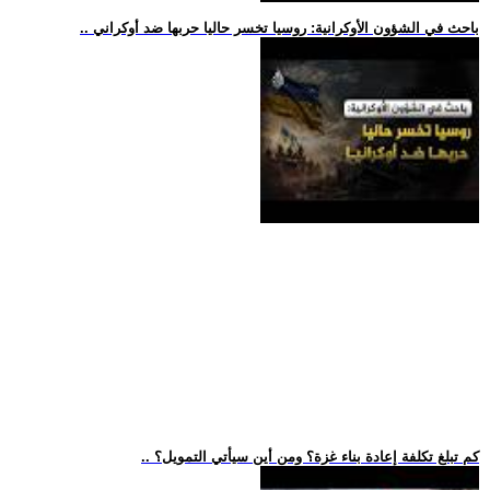
.. باحث في الشؤون الأوكرانية: روسيا تخسر حاليا حربها ضد أوكراني
.. كم تبلغ تكلفة إعادة بناء غزة؟ ومن أين سيأتي التمويل؟