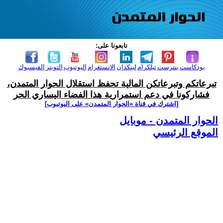
تابعونا على:
بودكاست
بنترست
تيلكرام
لينكدإن
الانستغرام
اليوتيوب
التويتر
الفيسبوك
تبرعاتكم وتبرعاتكن المالية تحفظ استقلال الحوار المتمدن،
فشاركونا في دعم استمرارية هذا الفضاء اليساري الحر
[اشترك في قناة ‫«الحوار المتمدن» على اليوتيوب]
الحوار المتمدن - موبايل
الموقع الرئيسي