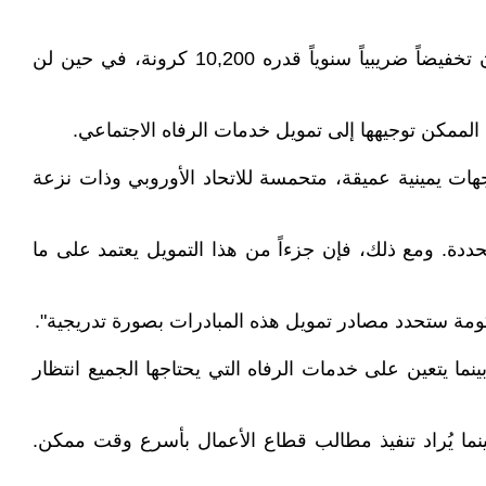
وبحسب مركز الدراسات الاقتصادية الليبرالي CEPOS، فإن إلغاء هاتين الضريبتين سيمنح أسرة مدير تنفيذي لديها طفلان تخفيضاً ضريبياً سنوياً قدره 10,200 كرونة، في حين لن
 الممكن توجيهها إلى تمويل خدمات الرفاه الاجتماعي.
ات يمينية عميقة، متحمسة للاتحاد الأوروبي وذات نزعة
ددة. ومع ذلك، فإن جزءاً من هذا التمويل يعتمد على ما
حكومة ستحدد مصادر تمويل هذه المبادرات بصورة تدريجية".
ا يتعين على خدمات الرفاه التي يحتاجها الجميع انتظار
بينما يُراد تنفيذ مطالب قطاع الأعمال بأسرع وقت ممكن.