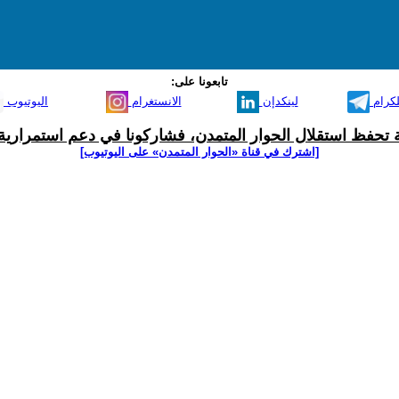
تابعونا على:
لكرام
لينكدإن
الانستغرام
اليوتيوب
ية تحفظ استقلال الحوار المتمدن، فشاركونا في دعم استمرارية 
[اشترك في قناة ‫«الحوار المتمدن» على اليوتيوب]