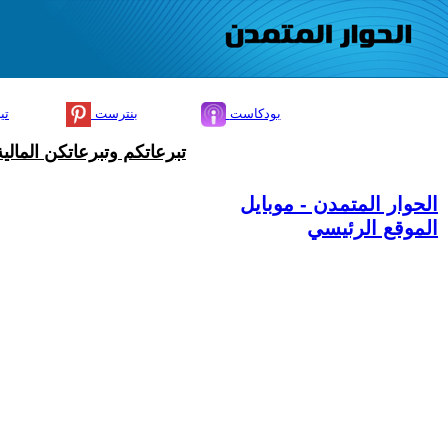
بودكاست
بنترست
تي
تبرعاتكم وتبرعاتكن المال
الحوار المتمدن - موبايل
الموقع الرئيسي