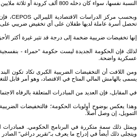
النسبة نفسها، سواء كان دخله 800 ألف كرونة أو ثلاثة ملايين كرونة.
تحصل أسرة عاملة لديها طفلان على أي تخفيض ضريبي على ا
إنها تخفيضات ضريبية ضخمة إلى درجة قد تثير غيرة أكثر الأحزا
لذلك فإن الحكومة الجديدة ليست حكومة "حمراء - بنفسجية"
عسكرية واضحة.
ومن اللافت أن التخفيضات الضريبية الكبرى تكاد تكون البند
يسمى بالهامش المالي المتاح في الاقتصاد، وهو أمر قابل للتغ
في المقابل، فإن العديد من المبادرات المتعلقة بالرفاه الاج
وهذا يعكس بوضوح أولويات الحكومة؛ فالتخفيضات الضريبية لل
التمويل، إن وصل أصلاً.
ويمثل ذلك سمة متكررة في البرنامج الحكومي. فمبادرات الرفا
ويتجلى ذلك أيضاً في إدراج ما يعرف بـ"تقرير دراغي" الصادر 