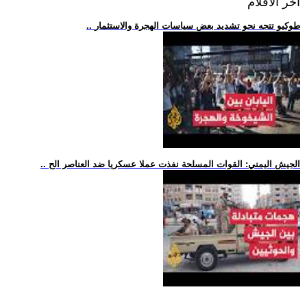
اخر الافلام
.. طوكيو تتجه نحو تشديد بعض سياسات الهجرة والاستثمار
.. الجيش اليمني: القوات المسلحة نفذت عملا عسكريا ضد العناصر الح