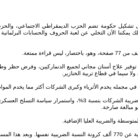
Radikale )، وحزب المعتدلين (Moderaterne). وبذلك يمكننا الآن التخلي عن لعبة الحرو
اءة ممتعة.
ى توفير علاج أسنان مجاني لجميع الدنماركيين، وفرض حظر و
لا سيما في قطاع تربية الخنازير.
مج في مجمله يخدم الأثرياء وكبرى الشركات أكثر مما يخدم الموا
فهو يتضمن تخفيضات ضريبية ضخمة لصالح الأغنياء، وخفض ضريبة الشر
 مبالغة صارخة.
متوسطة والضريبة العليا الإضافية.