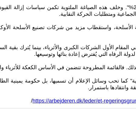
وتعتزم الحكومة "تخفيف الأعباء عن قطاع الأعمال بنسبة 25%". وخلف هذه الصياغة الملتو
لجماعية ومتطلبات الحركة النقابية.
لأسلحة، واستقطاب مزيد من شركات تصنيع الأسلحة الأوكرانية
المقام الأول الشركات الكبرى والأثرياء، بينما يُترك بقية 
ولة الرفاه التي يُفترض إعادة بنائها وتوسيعها.
لك. فالقائمة المطروحة تتضمن في الأساس الكعكة للأثرياء والف
" كما تحب وسائل الإعلام أن تسميها، بل حكومة يمينية الط
 وانتقادها باستمرار.
/
https://arbejderen.dk/leder/et-regeringsgr