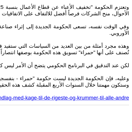
الأحوال، منح الشركات فرصاً أفضل للالتفاف على الاتفاقيات ا
وفي الوقت نفسه، تسعى الحكومة الجديدة إلى إثراء صناعة ا
الأوروبي.
وهذه مجرد أمثلة من بين العديد من السياسات التي ستفيد في 
تُصنف على أنها "حمراء" تسويق هذه الحكومة بوصفها انتصاراً لد
لكن عند التدقيق في البرنامج الحكومي يتضح أن الأمر ليس كذ
وعليه، فإن الحكومة الجديدة ليست حكومة "حمراء - بنفسجية
وستكون مهمتنا خلال السنوات الأربع المقبلة كشف هذه الحقيقة
undlag-med-kage-til-de-rigeste-og-krummer-til-alle-andre