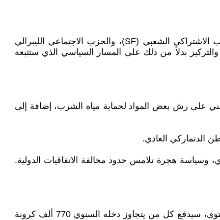
بعد مفاوضات حكومية استمرت مدة قياسية، تم التوصل إلى تشكيل حكومة تضم الحزب الديمقراطي الاجتماعي، والحزب الاشتراكي الشعبي (SF)، والحزب الاجتماعي الليبرالي
ف والحسابات البرلمانية والتركيز بدلاً من ذلك على المسار السياسي الذي ستتبعه
طني على رش بعض المواد لحماية مياه الشرب، إضافة إلى
طن الدنماركي العادي.
كات بنسبة 3%، واستمرار سياسة التسلح العسكري، وسياسة هجرة تلامس حدود مخالفة الاتفاقيات الدولية.
وبموجب النظام الجديد، سيدفع جميع من تقل دخولهم السنوية عن 770 ألف كرونة النسبة الضريبية نفسها. وبعد هذا المستوى، سيدفع كل من يتجاوز دخله السنوي 770 ألف كرونة