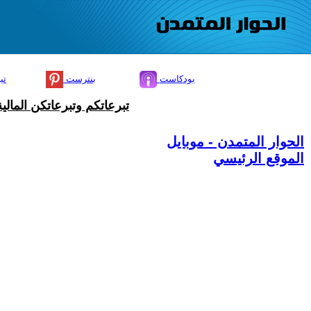
بودكاست
بنترست
تي
تبرعاتكم وتبرعاتكن المال
الحوار المتمدن - موبايل
الموقع الرئيسي