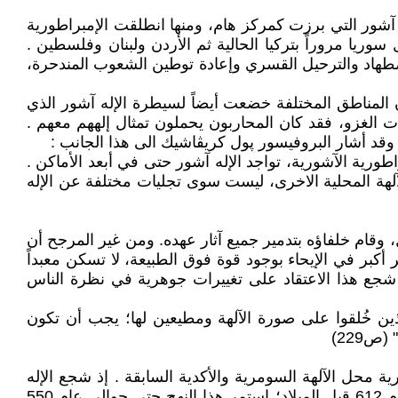
يين على المنطقة، وأسسوا مدينة آشور التي برزت كمركز هام، ومنها انطلقت الإمبراطورية
وريا مروراً بتركيا الحالية ثم الأردن ولبنان وفلسطين .
وثيقاً لحكمهم، ممارسة الاضطهاد والترحيل القسري وإعادة توطين الشعوب المندحرة،
أن المناطق المختلفة خضعت أيضاً لسيطرة الإله آشور الذي
 الغزو، فقد كان المحاربون يحملون تمثال إلههم معهم .
 وقد أشار البروفيسور پول كريڤاشيك الى هذا الجانب :
رية الآشورية، تواجد الإله آشور حتى في أبعد الأماكن .
آلهة المحلية الاخرى، ليست سوى تجليات مختلفة عن الإله
خناتون (عام 1353 ـ 1336 قبل الميلاد)، لكنها باءت بالفشل، وقام خلفاؤه بتدمير جميع آثار عهده. ومن غير المرجح أن
أكبر في الإيحاء بوجود قوة فوق الطبيعة، لا تسكن معبداً
 شجع هذا الاعتقاد على تغييرات جوهرية في نظرة الناس
لذين خُلقوا على صورة الآلهة ومطيعين لها؛ يجب أن تكون
ص229)
ية محل الآلهة السومرية والأكدية السابقة . إذ شجع الإله
الذكر ذو القوة المطلقة الاعتقاد بتفوق الرجال ودونية النساء. وبعد سقوط الإمبراطورية الآشورية على يد تحالف أعدائها عام 612 قبل الميلاد؛ استمر هذا النهج حتى حوالي عام 550