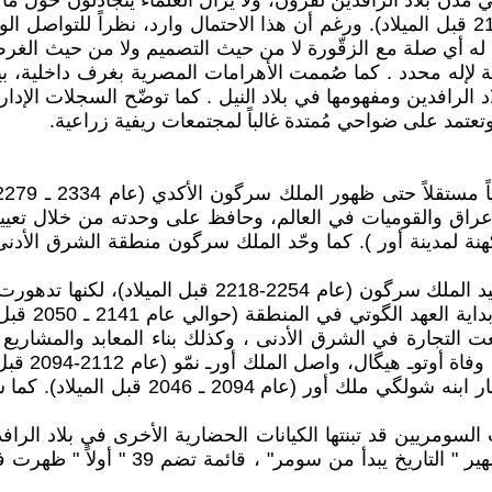
ي مدن بلاد الرافدين لقرون، ولا يزال العلماء يتجادلون حول 
التي شُيّدت خلال عصر الدولة القديمة (حوالي عام 2613-2181 قبل الميلاد). ورغم أن هذا الاح
ه أي صلة مع الزقّورة لا من حيث التصميم ولا من حيث الغرض 
صة لإله محدد . كما صُممت الأهرامات المصرية بغرف داخلية، 
 الرافدين ومفهومها في بلاد النيل . كما توضّح السجلات الإداري
تعتمد على ضواحي مُمتدة غالباً لمجتمعات ريفية زراعية.
أعراق والقوميات في العالم، وحافظ على وحدته من خلال تع
 عام 2300 قبل الميلاد، كرئيسة كهنة لمدينة أور ). كما وحّد الملك سرگون منطق
بلغت الإمبراطورية أوج قوتها في عهد الملك نارام ـ سين 
حوالي عام 4
ت التجارة في الشرق الأدنى ، وكذلك بناء المعابد والمشاريع 
هيگال (عام 
2112 ـ 2004 قبل الميلاد)، حيث انتهت الأعم
لسومريين قد تبنتها الكيانات الحضارية الأخرى في بلاد الرا
الأدنى . وقدم البروفيسور صموئيل نوح ك