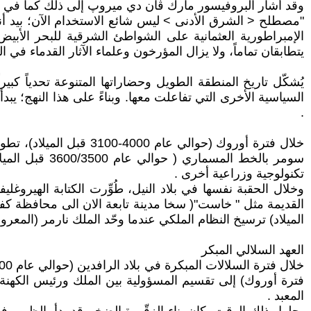
وقد أشار البروفيسور مارك ڤان دي ميروپ إلى ذلك كما في ال
"مصطلح < الشرق الأدنى > ليس شائع الاستخدام الآن؛ بيد أنه 
الإمبراطورية العثمانية على الشواطئ الشرقية للبحر الأب
يتطابقان تماماً، ولا يزال المؤرخون وعلماء الآثار القدماء 
يُشكّل تاريخ المنطقة الطويل وحضاراتها المتنوعة تحدياً كبير
السياسية الأخرى التي تفاعلت معها. وبناءً على هذا النهج؛ يبد
.
خلال فترة أوروك (حوال
تكنولوجية وزراعية أخرى .
الميلاد) ترسيخ النظام الملكي عندما وحّد الملك نارمر (المعر
العهد السلالي المبكر
فترة أوروك) إلى تقسيم المسؤولية بين الملك ورئيس الكهنة. إ
المعبد .