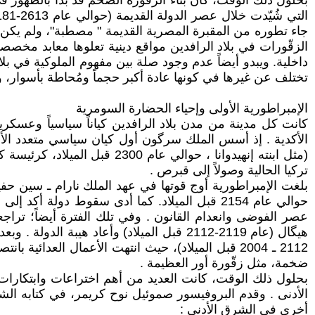
بحلول ذلك الوقت، كان بناء الزقّورة الضخم قد بدأ بالظهور ف
جاء تطوره من المقبرة المصرية القديمة " مصطبة"، ولم يكن ل
الزقّورات في بلاد الرافدين مواقع دينية تعلوها معابد مخص
داخلية. ويبدو أيضاً عدم وجود صلة بين مفهوم الملوكية في بلاد
تختلف عن غيرها في كونها عادة أكبر حجماً ومُحاطة بأسوار، و
الإمبراطورية الأولى وإحياء الحضارة السومرية
الأكدية . إذ أسس الملك سرگون أول كيان سياسي متعدد ال
(مثل ابنته إنهيدوانا ، حوالي
تركيا الحالية وصولاً إلى قبرص .
عصر الفوضى وانعدام القانون . وفي تلك الفترة أيضاً؛ تراجع
ضخمة، مثل زقّورة أور العظيمة .
بحلول ذلك الوقت، كانت العديد من أهم اختراعات وابتكارات ا
أخرى في الشرق الأدنى :