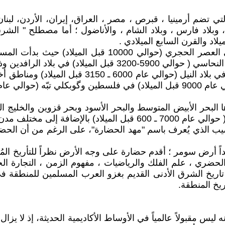
ي تضم أرمينيا ، قبرص ، مصر ، العراق، إيران، الأردن، لبنا
يلام ، وبلاد فارس ، وبلاد الشام ، والأناضول ؛ أما مصطلح " 
على الرغم من أن الاستيطان البشري في المنطقة يعود إلى 
. ويتوافق هذا تقريباً مع التطورات في فترة ما قبل 
ركيا الحديثة) .
ها البحر الأبيض المتوسط ​​والبحر الأسود وبحر قزوين والخليج
ن وموانئ الشرق الأدنى .
لخصيب الذي يُعرف باسم "مهد الحضارة"، على الرغم من أن الح
يداً أرض سومر ؛ أقدم حضارة على وجه الأرض نظراً للتأريخ ال
ع الحضري ، علم الفلك والرياضيات ، مفهوم الزمن ، التجارة ا
هى تاريخ الشرق الأدنى القديم بغزو العرب المسلمين للمنطقة 
يس مقبولاً عالمياً في الأوساط الأكاديمية الحديثة، إذ لا يز