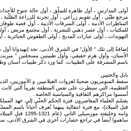
أولى المدارس ، أول ظاهرة للتملّق ، أول حالة جنوح للأحدا
مرجع طبّي ، أول تقويم زراعي ، أول تجربة للزراعة الظلّية ، أ
المناظرات الأدبية ، أولى السرقات الأدبية ، أول قصة طوفان
للمكتبات ، أول عصر ذهبي للبشرية ، أول مجتمع مريض ، أولى ا
التهويدات ، أولى عبارات المديح ، أولى الطقوس الجنائزية ، أ
إضافةً إلى تلك " الِأوَل" في الشرق الأدنى، نجد إنهيدوانا 
باسم المشرفة على الطبيبات. كما ورد ذكر طبيبات أسنان وطب
بابل والحثيين​
العظيمة، التي سيطرت على نفس المنطقة تقريباً التي كانت 
أسسوا مراكزهم الثقافية والسياسية الخاصة .
وابنه وخليفته م
ساهموا أيضاً في تراجع حضارات أخرى في الشرق الأدنى، سوا