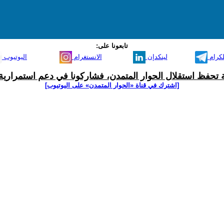
تابعونا على:
لكرام
لينكدإن
الانستغرام
اليوتيوب
ية تحفظ استقلال الحوار المتمدن، فشاركونا في دعم استمرارية 
[اشترك في قناة ‫«الحوار المتمدن» على اليوتيوب]