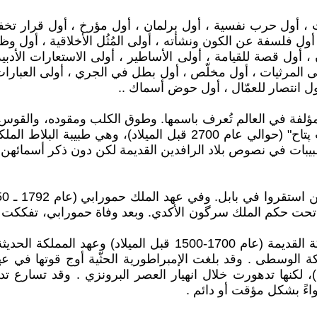
ث ، أول حرب نفسية ، أول برلمان ، أول مؤرخ ، أول قرار تخف
ول فلسفة عن الكون ونشأته ، أولى المُثُل الأخلاقية ، أول وظيف
 ، أول قصة للقيامة ، أولى الأساطير ، أولى الاستعارات الأد
لمرثيات ، أول مخلّص ، أول بطل في الجري ، أولى العبارات الأ
ول انتصار للعمّال ، أول حوض أسماك ..
أول مؤلفة في العالم تُعرف باسمها. وطوق الكلب ومقوده، والقو
يبات في نصوص بلاد الرافدين القديمة لكن دون ذكر أسمائهن 
تحت حكم الملك سرگون الأكدي. وبعد وفاة حمورابي، تفككت إ
ورسيلي الثاني (عام 1321-1295 قبل الميلاد)، لكنها تدهورت خلال انهيار العصر ال
ءً بشكل مؤقت أو دائم .