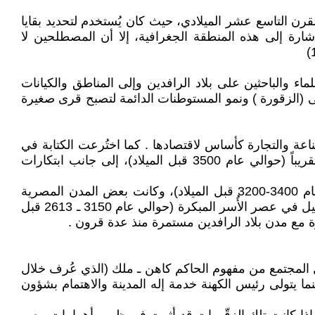
قرن التاسع عشر الميلادي، حيث كان يُستخدم لتحديد بقايا
ارة إلى هذه المنطقة الجغرافية، إلا أن المصطلحين لا
ماء والباحثين على بلاد الرافدين وإلى المناطق والكيانات
لأولى (الزقورة ) ونمو المستوطنات الدائمة لتصبح قرى صغيرة
الزراعة والصناعة والتجارة كأساس لاقتصادها . كما اختُرعت الكتابة في
سومر بالخط المسماري ( حوالي عام 3600/3500 قبل الميلاد)، وتلتها العجلة بعد ذلك بفترة وجيزة أو في نفس الوقت تقريباً (حوالي عام 3500 قبل الميلاد)، إلى جانب ابتكارات
وخلال الحقبة نفسها في بلاد النيل، طُوِّرت الكتابة الهيروغليفية على يد حضارة نقادة الثالثة ( في محافظة قنا) ، (حوالي عام 3400-3200 قبل الميلاد)، وكانت بعض المدن المصرية
القديمة مثل " خاست"( سخا مدينة تابعة الان الى محافظة كفر الشيخ) ، تُعتبر قديمة بالفعل في ذلك الوقت. وشهدت بلاد النيل في عصر الأُسر المبكرة (حوالي عام 3150 ـ 2613 قبل
رة مع مدن بلاد الرافدين مستمرة منذ عدة قرون .
بل الميلاد)، ترسّخ نظام الملوكية، فقد تحول المجتمع من مفهوم الحاكم كاهن ـ ملك (الذي عُرف خلال
ما يتولى رئيس الكهنة خدمة إله المدينة والاهتمام بشؤون