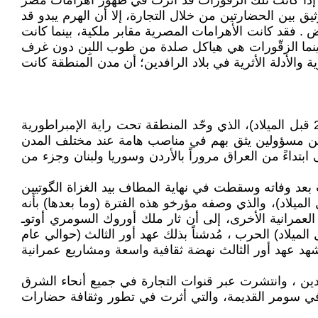
ما إذا كانت تلك الزقّورات قد أثرت في ظهور أهرامات مصر
تمال وارد، نظراً للتواصل الوثيق بين الحضارتين من خلال التجارة، إلا أن الهرم يبدو قد
. فقد كانت الأهرامات المصرية مقابر ملكية، بينما كانت
بينما الزقّورات هي هياكل صلدة من طوب اللبِن دون غرف
ة والأدلة الأثرية في بلاد الرافدين؛ أن مدن المنطقة كانت
كانت كل مدينة من مدن بلاد الرافدين كياناً سياسياً وعسكرياً مستقلاً حتى ظهور الملك سرگون الأكدي (عام 2334 ـ 2279 قبل الميلاد)، الذي وحّد المنطقة تحت راية الإمبراطورية
يين مسؤولين يثق بهم في مناصب هامة عند مختلف المدن
ة الشرق الأدنى ابتداءً من العراق مروراً بالأردن وسوريا ولبنان وجزء من
حفيد الملك سرگون (عام 2254-2218 قبل الميلاد)، لكنها تدهورت بعد وفاته وسقطت في نهاية المطاف بيد الغزاة الگوتيين
215 قبل الميلاد. كما أدى سقوط دولة أكد إلى بداية العهد الگوتي في المنطقة (حوالي عام 2141 ـ 2050 قبل الميلاد)، والذي وصفه مؤرخو هذه الفترة (وما بعدها) بأنه
العمرانية الأخرى، إلى أن ثار ملك أوروك السومري أوتوـ
2119-2112 قبل الميلاد) وأعاد هيبة الدولة . وبعد وفاة أوتوـ هيگال، واصل الملك أورـ نمّو (عام 2112-2094 قبل الميلاد) الحرب ، مُدشناً بذلك عهد أور الثالث (حوالي عام
ال العدائية بانتصار ابنه شولگي ملك أور (عام 2094 ـ 2046 قبل الميلاد). كما شهد عهد أور الثالث نهضة ثقافية واسعة ومشاريع عمرانية
فدين ، وانتشرت عبر قنوات التجارة في جميع أنحاء الشرق
ريمر، في كتابه الشهير " التاريخ يبدأ من سومر" ، قائمة تضم 39 " أولاً " ظهرت في سومر القديمة، والتي أثرت في تطور وثقافة حضارات