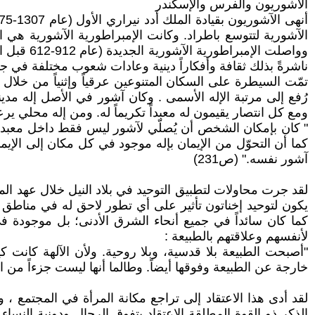
الآشوريون والفرس والإسكندر
الآشورية لتتوسع باطراد. وكانت الإمبراطورية الآشورية هي ا
وواصلت ا
ناشرةً بذلك ثقافة وأفكاراً دينية وعادات شعوب مختلفة في جم
تمّت السيطرة على السكان المتنوعين عرقياً وإثنياً من خلال 
رُفع إلى مرتبة الإله الأسمى . وكان آشور في الأصل إله مد
ومع كل انتصار يقيمون له معبداً تكريماً له. ومن إله محلي ي
" كان بإمكان الشخص أن يُصلّي لآشور ليس فقط داخل معبده ال
كما أن التحوّل من الإيمان بإله موجود في كل مكان إلى الإي
آشور نفسه." (ص231)
يكون لتوحيد إخناتون تأثير على أي تطور لاحق له في مناطق أخ
كما كان سائداً في جميع أنحاء الشرق الأدنى؛ بل موجودة 
لأنفسهم وعلاقتهم بالطبيعة :
"أصبحت الطبيعة بلا قدسية، وبلا روحية. ولأن الآلهة كانت 
خارجة عن الطبيعة وفوقها أيضاً. وطالما أنها ليست جزءاً من ا
لقد أدى هذا الاعتقاد إلى تراجع مكانة المرأة في المجتمع ، 