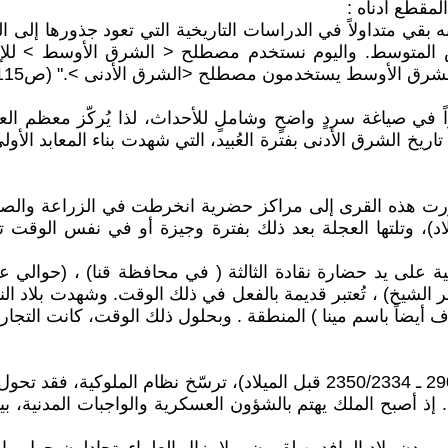
مقطع أدناه :
بقي متداولاً في الدراسات التاريخية التي تعود جذورها إلى ال
يض المتوسط. واليوم نستخدم مصطلح < الشرق الأوسط > للإش
في الشرق الأوسط يستخدمون مصطلح <الشرق الأدنى >." (ص115)
اً في صياغة سردٍ واضحٍ وشاملٍ للأحداث، لذا يُركّز معظم العل
أ تاريخ الشرق الأدنى بفترة العُبيد، التي شهدت بناء المعابد ا
ي عام 4000-3100 قبل الميلاد)، تطورت هذه القرى إلى مراكز حضرية انخرطت في 
وف أيضاً باسم مينا ) المنطقة . وبحلول ذلك الوقت، كانت التجا
خلال فترة السلالات المبكرة في بلاد الرافدين (حوالي عام 2900 ـ 2350/2334 ق
ذ أصبح الملك يهتم بالشؤون العسكرية والواجبات المدنية، بين