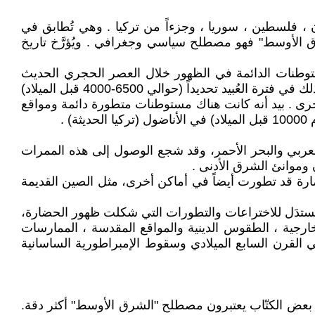
ن ، فلسطين ، سوريا ، وجزءاً من تركيا . وهي تُطابق في
الشرق الأوسط" فهو مصطلح سياسي وجغرافي . ويُؤرَّخ تاريخ
العصر الحجري (حوالي 10000 قبل الميلاد) حيث بدأت المستوطنات الدائمة في الظهور خلال العصر الحجري الحديث
حوالي 7000 قبل الميلاد،؛ إلا أن تاريخ المنطقة بدأ في العصر النحاسي ( حوالي 5900-3200 قبل الميلاد) في بلاد الرافدين وذلك في فترة العُبيد تحديداً (حوالي 6500-4000 قبل الميلاد)
السلالات في بلاد النيل (حوالي عام 6000 ـ 3150 قبل الميلاد) ومناطق أخرى . بيد أنه كانت هناك مستوطنات متطورة دائمة ومواقع
 العربي والبحر الأحمر، وقد شجع الوصول إلى هذه الممرات
ضارة قد تطورت أيضاً في أماكن أخرى، مثل الصين القديمة
مُستدَل للاختراعات والتطورات التي شكلت ظهور الحضارة،
لخارجية ، الطقوس الدينية والمواقع المقدسة ، الممارسات
في القرن السابع الميلادي وسقوط الإمبراطورية الساسانية
ال بعض الكتّاب يعتبرون مصطلح "الشرق الأوسط" أكثر دقة.