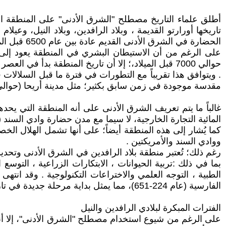
أطلق علماء التاريخ مصطلح "الشرق الأدنى" على المنطقة الت
تاريخها أورارتو القديمة ، وبلاد الرافدين، وبلاد النيل، وع
الحضارة في الشرق الأدنى القديم عادة بين عام 6500 قبل الميلاد والقرن السابع الميلادي .
مقدسة موجودة في زمن سابق بكثير؛ مثل مدينة أريحا (حوالي عام 9000 قبل الميلاد) في فلسطين وگوبكلي تبّه (حوالي عام 10000 قبل الميلاد) في الأناضول (ت
غالباً ما يتم تعريف الشرق الأدنى على أنه المنطقة التي يحد
المائية التجارة الخارجية، لا سيما مع مدن حضارة وادي السند ( حوالي عام 7000 ـ 600 قبل الميلاد) بالإضافة إلى مختلف مد
كما يُشار إلى هذه المنطقة أيضاً؛ على أنها تشمل الهلال ا
ووادي السند والأمريكتين .
رغم ذلك؛ تُعتبر منطقة بلاد الرافدين في الشرق الأدنى وتحد
بما في ذلك :تربية الحيوانات ، الابتكارات الزراعية ، التوس
الطبية ، التوجه العلمي والاختراعات التكنولوجية . وقد انت
الفارسية (عام 224-651)، مما يمثل بداية مرحلة جديدة في تاريخ المنطقة.
الفترات المبكرة لبلادي الرافدين والنيل
على الرغم من شيوع استخدام مصطلح "الشرق الأدنى"، إلا أنه ل