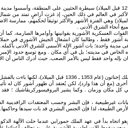
أنهى الآشوريون بقيادة الملك أدد نيراري الأول (عام 1307-1275 قبل الميلاد) سيطرة الحث
لأكبر في العالم في ذلك الحين، إذ غزت أراضٍ تمتد من شمال س
لإمبراطورية الآشورية الجديدة (عام 912-612 قبل الميلاد) وهي الفترة الأشهر والأكثر ت
يع أنحاء الشرق الأدنى .
القوات العسكرية الآشورية بقوانينها وأوامرها الصارمة، كما 
ينة آشور فقط ، وطالما كان انشغال الجيش الآشوري في حملات
رعى مدينة واحدة؛ بات آشور الإله الأسمى للشرق الأدنى بأكمله.
خاص في مدينته؛ ​​بل في أي مكان . ومع توسع حدود الإمبراطو
مان بإله واحد فقط ليس بالأمر الصعب. حيث أدرك الناس أن ال
لقد جرت محاولات لتطبيق التوحيد في بلاد النيل خلال عهد الملك إ
رى (مع أن هذا وارد)، لكن يُعتقد أن ظهور آشور كان له تأثير 
في كل مكان وزمان . وكما يشير البروفيسوركريڤاشيك ؛ فقد
كيانات غيرطبيعية ، فإن البشر وحسب المعتقدات الرافدينية ا
لأرض الطبيعة، لذا فإن الجنس البشري قد بات سيدها وحاكمها." (
وهو اتجاه بدأ في عهد الملك حمورابي عندما حلت الآلهة الذكور