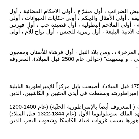
يض الضرائب ، أول مشرّع ، أولى الاحكام القضائية ، أول
ة ، أولى الأمثال والحِكم ، أولى حكايات الحيوانات ، أولى
بية ، أولى الملاحم البطولية ، أول قصيدة حب ، أول فهرس
دبية البليغة ، أول رمزية للجنس ، أول نواح للأم ، أولى
س المزخرف . ومن بلاد النيل ، أول فرشاة للأسنان ومعجون
الأسنان، وأول هرم حقيقي، وأول طبيبتين مسجلتين " ميريت پتاح" (حوالي عام 2700 قبل الميلاد)، وهي طبيبة البلاط الملكي . و"پيسهيت" (حوالي عام 2500 قبل الميلاد)، المعروفة
.
سقط السومريون ضحيةً لغزوات العيلاميين و الآموريين، الذين استقروا في بابل. وفي عهد الملك حمورابي (عام 1792 ـ 1750 قبل الميلاد)، أصبحت بابل مركزاً للإمبراطورية البابلية
مبراطوريته وسقطت في أيدي الحثيين و الكاشيين، الذين
يقسّم العلماء المعاصرون فترة الحكم الحثّي إلى عهد المملكة القديمة (عام 1700-1500 قبل الميلاد) وعهد المملكة الحديثة ( المعروف أيضاً بالإمبراطورية الحثّية) (عام 1400-1200
قبل الميلاد)، مع فترة انتقالية بينهما تُعرف أحياناً باسم المملكة الوسطى . وقد بلغت الإمبراطورية الحثّية أوج قوتها في عهد الملك سوبيلوليوما الأول (عام 1344-1322 قبل الميلاد)
برونزي . وقد تسارع تدهورها بسبب غزوات قبيلة الكاسكا وشعوب البحر، الذين