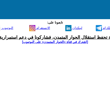
تابعونا على:
لكرام
لينكدإن
الانستغرام
اليوتيوب
ية تحفظ استقلال الحوار المتمدن، فشاركونا في دعم استمرارية 
[اشترك في قناة ‫«الحوار المتمدن» على اليوتيوب]