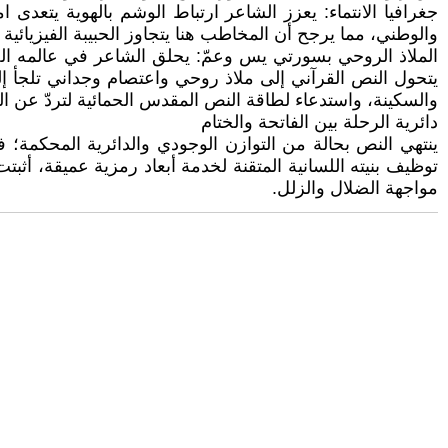
​جغرافيا الانتماء: يعزز الشاعر ارتباط الوشم بالهوية يتعدى ام
والوطني، مما يرجح أن المخاطب هنا يتجاوز الحبيبة الفيزيائية
​الملاذ الروحي بسورتي يس وعمّ: يحلق الشاعر في عالمه الصوف
يتحول النص القرآني إلى ملاذ روحي واعتصام وجداني تلجأ إل
والسكينة، واستدعاء لطاقة النص المقدس الحمائية لتردّ عن ا
​دائرية الرحلة بين الفاتحة والختام
​ينتهي النص بحالة من التوازن الوجودي والدائرية المحكمة؛
توظيف بنيته اللسانية المتقنة لخدمة أبعاد رمزية عميقة، أثبت
مواجهة الضلال والزلل.