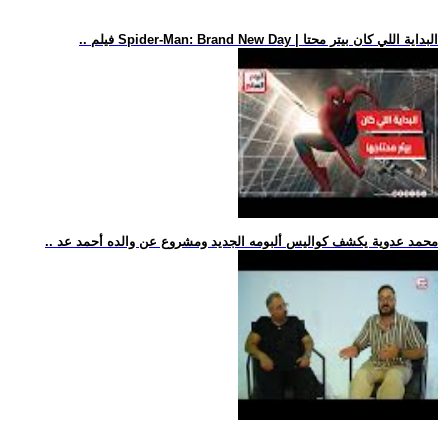
.. فيلم Spider-Man: Brand New Day | البداية اللي كان بيتر محتا
.. محمد عدوية يكشف كواليس ألبومه الجديد ومشروع عن والده أحمد عد