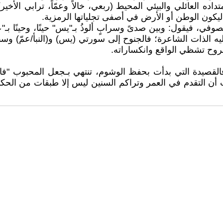
تداده العائلي والبيئي المحيط (ربعي، خالاً وعمّاً، ترابي الأخ
 ليكون الوطن أو الأرض في أصفى تجلياتها الرمزية.
ي، فيقول: وبين صدىً وسرابٍ ألوذُ بـ"يس" حينًا، وحينًا بـ"ع
يه الذات الشاعرة؛ فالجنوح إلى سورتي (يس) و(النبأ/عمّ) و
لروح تشظي الواقع وانكساراته.
 فالقصيدة التي بدأت بحفظ الوشوم، تنتهي بـجعل المحبوب "فا
ت أن التقدم في العمر وتراكم السنين ليس إلا طبقات من الحكمة 