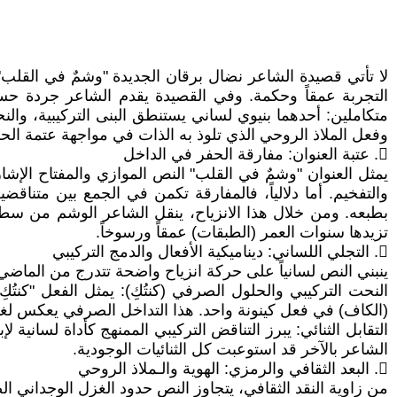
لا تأتي قصيدة الشاعر نضال برقان الجديدة "وشمٌ في القلب" 
التجربة عمقاً وحكمة. وفي القصيدة يقدم الشاعر جردة حسا
متكاملين: أحدهما بنيوي لساني يستنطق البنى التركيبية، وال
وفعل الملاذ الروحي الذي تلوذ به الذات في مواجهة عتمة الح
𔁯. عتبة العنوان: مفارقة الحفر في الداخل
​يمثل العنوان "وشمٌ في القلب" النص الموازي والمفتاح الإشار
والتفخيم. أما دلالياً، فالمفارقة تكمن في الجمع بين متناقضي
بطبعه. ومن خلال هذا الانزياح، ينقل الشاعر الوشم من سطو
تزيدها سنوات العمر (الطبقات) عمقاً ورسوخاً.
𔁰. التجلي اللساني: ديناميكية الأفعال والدمج التركيبي
​ينبني النص لسانياً على حركة انزياح واضحة تتدرج من الماض
​النحت التركيبي والحلول الصرفي (كنتُكِ): يمثل الفعل "كنتُك
(الكاف) في فعل كينونة واحد. هذا التداخل الصرفي يعكس لغوياً
​التقابل الثنائي: يبرز التناقض التركيبي الممنهج كأداة لسانية
الشاعر بالآخر قد استوعبت كل الثنائيات الوجودية.
𔁱. البعد الثقافي والرمزي: الهوية والـملاذ الروحي
​من زاوية النقد الثقافي، يتجاوز النص حدود الغزل الوجداني ا