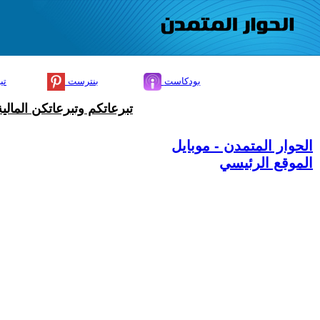
بودكاست
بنترست
تي
تبرعاتكم وتبرعاتكن المال
الحوار المتمدن - موبايل
الموقع الرئيسي