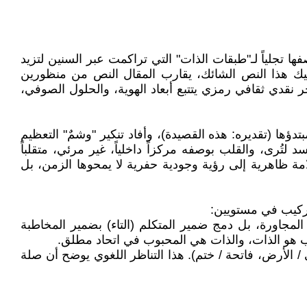
ا تجلياً لـ"طبقات الذات" التي تراكمت عبر السنين لتزيد
فكيك هذا النص الشائك، يقارب المقال النص من منظورين
ر نقدي ثقافي رمزي يتتبع أبعاد الهوية، والحلول الصوفي،
تدؤها (تقديره: هذه القصيدة)، وأفاد تنكير "وشمٌ" التعظيم
 لتُرى، والقلب بوصفه مركزاً داخلياً، غير مرئي، متقلباً
ة ظاهرية إلى رؤية وجودية حفرية لا يمحوها الزمن، بل
تركيب في مستويين:
و المجاورة، بل دمج ضمير المتكلم (التاء) بضمير المخاطبة
حبوب هو الذات، والذات هي المحبوب في اتحاد مطلق.
ئي / الأرض، فاتحة / ختم). هذا التناظر اللغوي يوضح أن صلة