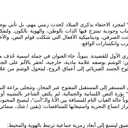
لمجرد الاحتفاء بذكرى الميلاد كحدث زمني مهم، بل تأتي بوصفه
ب وجودية تمتزج فيها الذات بالوطن، والهوية بالكون. ولت
نحت الصرفي، وديناميكية الأفعال التي شكلت قوام النص، والآخ
رب وانكسارات الواقع.
ي الأول للقصيدة. بنيوياً، جاء العنوان في جملة اسمية حُذف مب
ن: الوشم بوصفه علامة مادية، خارجية، تُحفر بالألم على الجسد
ح الجسد الفيزيائي إلى أعماق الروح، ليتحول الوشم من علام
ي المستقر إلى المستقبل المفتوح عبر المجاز، وتتجلى براعة ال
ِ" بؤرة النص اللسانية والجمالية. لم يكتفِ الشاعر بالتشبيه أ
 حالة الغياب التام للمسافة بين الأنا والـ"أنتِ"، ليصبح الم
 لإبراز اتساع التجربة واستيعابها للمتناقضات: (يقين / شك، سما
لضيق ليتسع إلى أبعاد رمزية جماعية ترتبط بالهوية والمحيط: