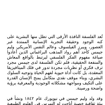
تُعد الفلسفة النافذة الأرقى التي تطل منها البشرية على
كنه الوجود وحقيقة التجربة الإنسانية الممتدة عبر
العصور، ويبرز الفيلسوف وعالم النفس الأمريكي وليم
جيمس كأحد أهم رواد المذهب البراغماتي الذين أعادوا
صياغة مفهوم الفكر الفلسفي ليرتبط بالواقع المعاش
والمنفعة الحقيقية، فلم تكن الفلسفة لدى جيمس مجرد
ترف فكري أو نظريات مجردة تدور في فلك الميتافيزيقا
المعقدة، بل كانت أداة حيوية لفهم الحياة وتوجيه السلوك
البشري، وبناء موقف نقدي متكامل يمنح الإنسان القدرة
على التكيف ومواجهة مشكلاته الوجودية والمعرفية برؤية
واضحة ورصينة.
وقد ولد وليم جيمس في نيويورك عام ١٨٤٢ ونشأ في
بيئة ثقافية خصبة أتاحت له التمرس في العلوم الطبيعية