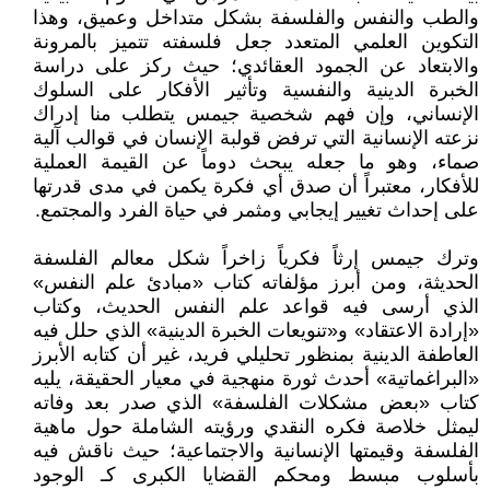
والطب والنفس والفلسفة بشكل متداخل وعميق، وهذا
التكوين العلمي المتعدد جعل فلسفته تتميز بالمرونة
والابتعاد عن الجمود العقائدي؛ حيث ركز على دراسة
الخبرة الدينية والنفسية وتأثير الأفكار على السلوك
الإنساني، وإن فهم شخصية جيمس يتطلب منا إدراك
نزعته الإنسانية التي ترفض قولبة الإنسان في قوالب آلية
صماء، وهو ما جعله يبحث دوماً عن القيمة العملية
للأفكار، معتبراً أن صدق أي فكرة يكمن في مدى قدرتها
على إحداث تغيير إيجابي ومثمر في حياة الفرد والمجتمع.
وترك جيمس إرثاً فكرياً زاخراً شكل معالم الفلسفة
الحديثة، ومن أبرز مؤلفاته كتاب «مبادئ علم النفس»
الذي أرسى فيه قواعد علم النفس الحديث، وكتاب
«إرادة الاعتقاد» و«تنويعات الخبرة الدينية» الذي حلل فيه
العاطفة الدينية بمنظور تحليلي فريد، غير أن كتابه الأبرز
«البراغماتية» أحدث ثورة منهجية في معيار الحقيقة، يليه
كتاب «بعض مشكلات الفلسفة» الذي صدر بعد وفاته
ليمثل خلاصة فكره النقدي ورؤيته الشاملة حول ماهية
الفلسفة وقيمتها الإنسانية والاجتماعية؛ حيث ناقش فيه
بأسلوب مبسط ومحكم القضايا الكبرى كـ الوجود