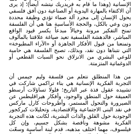
الإنسانية (وهذا ما قام به فريدريك نيتشه أيضاً)؛ إذ يرى
أن الاكتفاء بالمهارة اليدوية أو الصناعية دون أفق فلسفي
يحول الإنسان إلى مجرد آلة صماء تؤدي وظيفة محددة
دون وعي بالكل، والحجة الأساسية هنا هي أن الفلسفة
تمنح التفكير مرونة وخيالاً مبدعاً يكسر قيود الواقع
المباشر، فالدهشة الفلسفية تعيد صياغة علاقتنا بالمألوف
وتمنعنا من قبول الأفكار الجاهزة أو «الآراء المطبوخة»
التي نتبناها دون نقد، وبذلك، تصبح الفلسفة هي حامية
للوعي البشري من الانزلاق نحو السبات القطعي أو
الدوغماتية المتزمتة.
من هذا المنطلق نتعلم من فلسفة وليم جيمس أن
التجربة الفكرية الإنسانية هي بناء تراكمي شاركت في
تشييده عقول فذة عبر التاريخ؛ فلولا تساؤلات أرسطو
العميقة حول المنطق والوجود، وأفكار هيراقليطس عن
الصيرورة والتحول المستمر، وأطروحات كارل ماركس
في نقد البنى الاجتماعية والاقتصادية، وتحليلات كيركجور
الوجودية حول القلق والذات البشرية، لكانت هذه التجربة
الفكرية مشوهة وناقصة بشكل جسيم، وإن كل
فيلسوف، مهما اختلف مذهبه، قدم لبنة أساسية وسعّت