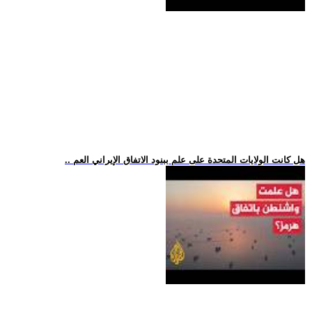
.. هل كانت الولايات المتحدة على علم ببنود الاتفاق الإيراني العم