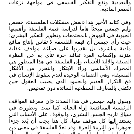
والتعددية ونفع التفكير الفلسفي في مواجهة نزعات
العصر المادية.
وفي كتابه الأخير هذا «بعض مشكلات الفلسفة»، خصص
وليم جيمس مبحثاً هاماً لدراسة قيمة الفلسفة وأهميتها
الحيوية في النهوض بالمجتمعات وتطوير التفكير البشري؛
حيث رأى جيمس أن قيمة الفلسفة لا تقاس بإنتاج منافع
مادية مباشرة، بل بقدرتها على صياغة مواقف عقلية
متزنة وإكساب الفرد ثقافة حرة تنأى به عن النظرة
الضيقة والآلية للأشياء، وإن الفلسفة في هذا المنظور هي
المحرك الأساسي وراء الابتكار والتحرر من الأفكار
المسبقة، وهي الضمانة الوحيدة لعدم سقوط الإنسان في
فخ التكرار العقيم والجمود الذي يصيب العقول حين
تكتفي بالمعارف السطحية السائدة دون تمحيص.
ويقول وليم جيمس في هذا الصدد: «إن معرفة المواقف
الرئيسية المتنافسة إزاء الحياة، كما نمت وتطورت في
سياق تاريخ الجنس البشري، والوقوف على الأسباب التي
يستند إليها كل موقف منها، كل هذا يجب أن يُعد جزءاً
جوهرياً من التربية الحرة. وقد تعدّ الفلسفة في معنى من