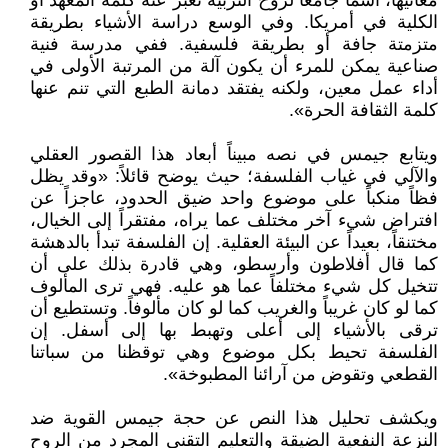
معانيها، اسماً جامعاً لروح التربية تعبر عنه كلمة المعهد أو
الكلية في أمريكا. وفي الوسع دراسة الأشياء بطريقة
متزمتة جافة أو بطريقة فلسفية. ففي مدرسة فنية
صناعية يمكن للمرء أن يكون آلة من المرتبة الأولى في
أداء عمل معين، ولكنه يفتقد دمانة الطبع التي تنم عنها
كلمة الثقافة الحرة».
ويتابع جيمس في نصه مبيناً أبعاد هذا القصور العقلي
والآلي في غياب الفلسفة؛ حيث يوضح قائلاً: «وقد يظل
فظاً منكباً على موضوع واحد ضيق الحدود، عاجزاً عن
افتراض شيء آخر مختلف عما يراه، مفتقراً إلى الخيال،
مختنقاً، بعيداً عن البيئة العقلية. إن الفلسفة تبدأ بالدهشة
كما قال أفلاطون وأرسطو، وهي قادرة بذلك على أن
تتخيل كل شيء مختلفاً عما هو عليه. فهي ترى المألوف
كما لو كان غريباً والغريب كما لو كان مألوفاً. وتستطيع أن
ترقى بالأشياء إلى أعلى وتهبط بها إلى أسفل. إن
الفلسفة تحيط بكل موضوع وهي توقظنا من سباتنا
القطعي وتقوض من آرائنا المطبوخة».
ويكشف تحليل هذا النص عن حجة جيمس القوية ضد
النزعة النفعية الضيقة والتعليم التقني المجرد من الروح