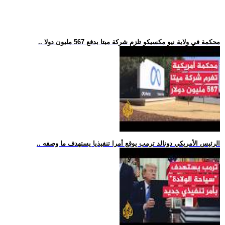
.. محكمة في ولاية نيو مكسيكو تلزم شركة ميتا بدفع 567 مليون دولا
.. الرئيس الأمريكي دونالد ترمب يوقع أمرا تنفيذيا يستهدف ما وصفه