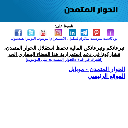
تابعونا على:
بودكاست
بنترست
تيلكرام
لينكدإن
الانستغرام
اليوتيوب
التويتر
الفيسبوك
تبرعاتكم وتبرعاتكن المالية تحفظ استقلال الحوار المتمدن،
فشاركونا في دعم استمرارية هذا الفضاء اليساري الحر
[اشترك في قناة ‫«الحوار المتمدن» على اليوتيوب]
الحوار المتمدن - موبايل
الموقع الرئيسي