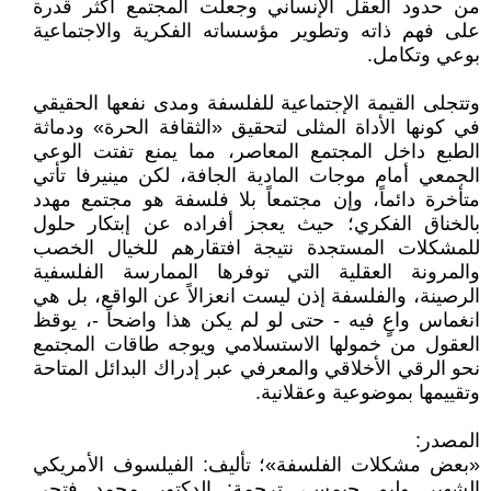
من حدود العقل الإنساني وجعلت المجتمع أكثر قدرة
على فهم ذاته وتطوير مؤسساته الفكرية والاجتماعية
بوعي وتكامل.
وتتجلى القيمة الإجتماعية للفلسفة ومدى نفعها الحقيقي
في كونها الأداة المثلى لتحقيق «الثقافة الحرة» ودماثة
الطبع داخل المجتمع المعاصر، مما يمنع تفتت الوعي
الجمعي أمام موجات المادية الجافة، لكن مينيرفا تأتي
متأخرة دائماً، وإن مجتمعاً بلا فلسفة هو مجتمع مهدد
بالخناق الفكري؛ حيث يعجز أفراده عن إبتكار حلول
للمشكلات المستجدة نتيجة افتقارهم للخيال الخصب
والمرونة العقلية التي توفرها الممارسة الفلسفية
الرصينة، والفلسفة إذن ليست انعزالاً عن الواقع، بل هي
انغماس واعٍ فيه - حتى لو لم يكن هذا واضحاً -، يوقظ
العقول من خمولها الاستسلامي ويوجه طاقات المجتمع
نحو الرقي الأخلاقي والمعرفي عبر إدراك البدائل المتاحة
وتقييمها بموضوعية وعقلانية.
المصدر:
«بعض مشكلات الفلسفة»؛ تأليف: الفيلسوف الأمريكي
الشهير وليم جيمس، ترجمة: الدكتور محمد فتحي