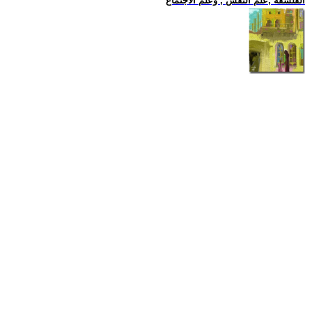
الفلسفة ,علم النفس , وعلم الاجتماع