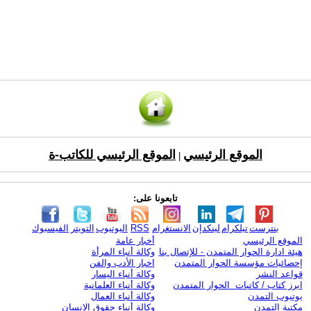
الموقع الرئيسي
الموقع الرئيسي للكاتب-ة
|
تابعونا على:
بنترست
تيلكرام
لينكدإن
الانستغرام
RSS
اليوتيوب
التويتر
الفيسبوك
الموقع الرئيسي
أخبار عامة
هيئة ادارة الحوار المتمدن - للإتصال بنا
وكالة أنباء المرأة
إحصائيات مؤسسة الحوار المتمدن
اخبار الأدب والفن
قواعد النشر
وكالة أنباء اليسار
ابرز كتاب / كاتبات الحوار المتمدن
وكالة أنباء العلمانية
يوتيوب التمدن
وكالة أنباء العمال
مكتبة التمدن
وكالة أنباء حقوق الإنسان