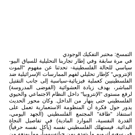
التمسخ: مختبر التفكيك الوجودي
في مرة سابقة وفي إطار تجاربنا التحليلية للسياق البيو-
سياسي للحالة الفلسطينية- تحدثنا عن مفهوم "الموت
الإنتروبي" كإطار تحليلي لفهم الممارسات الإسرائيلية ضد
الفلسطينيين كعملية فيزيائية-سياسية إلى جانب التقتيل
المباشر، بهدف زيادة العشوائية (الفوضى المدروسة)
لرفع مستوى "الإنتروبيا" داخل النظام الاجتماعي والحيوي
الفلسطيني حتى ينهار من الداخل. وكان محور الحديث
يدور حول فكرة أن المنظومة الاستعمارية تعمل على
استنفاذ "طاقة" المجتمع الفلسطيني (الجهد اليومي،
القدرة النفسية، الموارد المادية) في تفاصيل النجاة
البدائية. فيستهلك الفلسطيني نفسه (يأكل نفسه حرفياًَ)
في سعيه لترميم ما يتهدم -من حياته-يومياً، مما يمنعه من