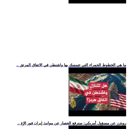
.. ما هي الخطوط الحمراء التي تتمسك بها واشنطن في الاتفاق المرتق
.. رويترز عن مسؤول أمريكي: سنرفع الحصار عن موانئ إيران فور الإع