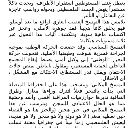
يعطل عنف المستوطنين استقرار الأطراف، ويحدث تآكلاً
مستمراً ينهش الجسد الفلسطيني ويحوله رواسب عاجزة
عن التفاعل أو التأثير.
يلامس هذا التمسخ العصب العاري لواقع ما بعد أوسلو.
فهو يخلق كائناً هجيناً فقد جوهره الأصلي، وعجز عن
اكتساب ماهية سوية. وتتكشف آليات هذا التحول عبر
ثلاثة مستويات هيكلية:
التمسخ السياسي: وقد خضعت الحركة الوطنية بموجبه
لجراحة قسرية شوهت وظيفتها الأصلية. فتحولت حركة
التحرر "الوطني" إلى وكيل أمني يضبط إيقاع المجتمع
الداخلي لحماية المستعمِر، ومقاول بالباطن يمتص حالات
الاحتقان ويقلل قدر المستطاع، الاحتكاك مع المشغّل ،
أي الاحتلال.
التمسخ المكاني: وينسحب هذا على الجغرافيا المتصلة
التي بدأت بالتبخر فعلاً لتترك وراءها معازل وطرق
التفافية تديرها خوارزميات المراقبة أقسى وأشد وحشية
مما هو الحال الاعتيادي للسجن. ويترسب عن هذا
التمسخ المكاني في حيز هجين (والحيز هنا هو الفضاء
حين نعطيه معنى) لا هو دولة ولا هو سجن ولا هو مدينة،
ليعيش الفلسطيني زمناً ميتاً في جغرافيا مفتتة تسلب