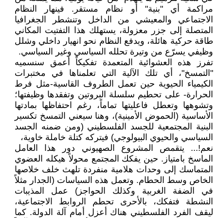
مراكمة أي "بنية" أو نظام مستقر. فينهار النظام
الاجتماعي والمعيشي من الداخل وتنشطر الجغرافيا
المتصلة إلى جزر معزولة، يستهلك هذا التفتيت المكاني
طاقة حركية هائلة، ويدفع النظام نحو انهيار داخلي وشلل
وظيفي يسرّع من وتيرة تحلله السياسي وغير السياسي.
تفرز هذه العشوائية المتعمدة تفكيكاً أعمق سنسميه
"التمسخ"، أي تلك الآلية التي تعلمناها في مختبرات
الكيمياء الحيوية حين تعمل الطروف القاسية-مثل فرط
الحرارة- على تحطيم سلسلة البروتين وتفقدها وظيفتها؛
وتشوهها وتعطل فاعليتها تماماً، رغم احتفاظها بمادتها
الأساسية (الحموض الأمينية)، وهنا سيعني التمسخ تكسير
البنية المجتمعية للجسد الفلسطيني (ومن ضمنه الجسد
السياسي والحيوي البيولوجي) فيتركه كتلة خاملة خاوية،
نعم!... يتقمص المشروع الصهيوني دور هذا العامل
الماسخ بامتياز. حين يفكك المجتمع محولاً هيكله العضوي
المتماسك إلى وحدات هلامية منفردة تلهث خلف خلاصها
الخاص وسط الحطام. وتعمل هذه السياسات (الجدار مثلاً
في الضفة الغربية وكذلك الحواجز) عمل المذيبات
النشطة فتفكك، بالأحرى تحطم الروابط الاجتماعية،
ليقف الفرد الفلسطيني هناك أعزل أمام آلة الدولة. كما