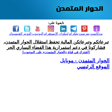
تابعونا على:
بودكاست
بنترست
تيلكرام
لينكدإن
الانستغرام
اليوتيوب
التويتر
الفيسبوك
تبرعاتكم وتبرعاتكن المالية تحفظ استقلال الحوار المتمدن،
فشاركونا في دعم استمرارية هذا الفضاء اليساري الحر
[اشترك في قناة ‫«الحوار المتمدن» على اليوتيوب]
الحوار المتمدن - موبايل
الموقع الرئيسي