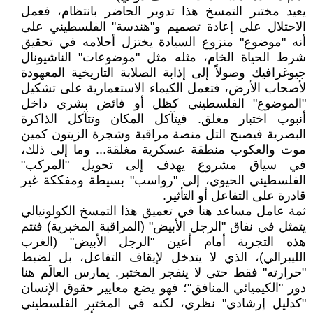
يعيد مختبر التمسخ هذا تدوير الحاضر بانتظام، فعمل
الاحتلال على إعادة تصميم و"هندسة" الفلسطيني على
أنه "موضوع" منزوع السيادة يختزل أحلامه في تحقيق
شرط الحياة الخام، مثله مثل "موضوعات" الناشيونال
جيوغرافيك وصولاً إلى إذابة الصلابة التاريخية المعهودة
لأصحاب الأرض، فتعمل الكيماء الاستعمارية على تشكيل
"الموضوع" الفلسطيني كظل أو فائض بشري داخل
أنبوب اختبار مغلق. فيتآكل المكان وتتآكل الذاكرة
البصرية فيصبح التل منصة مراقبة وشجرة الزيتون كمين
موت والعكوب منطقة عسكرية مغلقة... وما إلى ذلك،
في سياق مشروع يهدف إلى تحويل "المركب"
الفلسطيني الحيوي، إلى "رواسب" بسيطة ومفككة غير
قادرة على التفاعل أو التأثير.
ثمة عامل مساعد هنا في تعميق هذا التمسخ الكولونيالي
يتمثل في نفاق "الرجل الأبيض" (المراقبة المخبرية) فتتم
هذه التجربة أمام أعين "الرجل الأبيض" (الغرب
الليبرالي)، الذي لا يتدخل لإيقاف التفاعل، بل لضبط
"حرارته" فقط حتى لا ينفجر المختبر. يمارس العالَم هنا
دور "الكيميائي المنافق"؛ فهو يضع معايير حقوق الإنسان
"كدليل إرشادي" نظري، لكنه في المختبر الفلسطيني