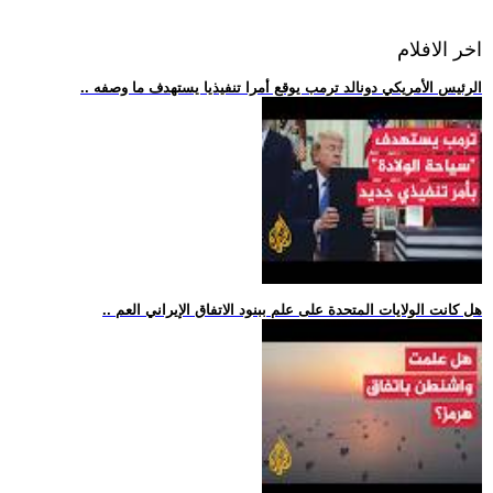
اخر الافلام
.. الرئيس الأمريكي دونالد ترمب يوقع أمرا تنفيذيا يستهدف ما وصفه
.. هل كانت الولايات المتحدة على علم ببنود الاتفاق الإيراني العم