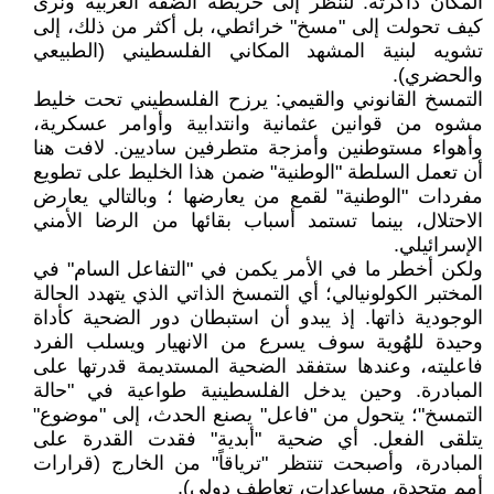
المكان ذاكرته. لننظر إلى خريطة الضفة الغربية ونرى
كيف تحولت إلى "مسخ" خرائطي، بل أكثر من ذلك، إلى
تشويه لبنية المشهد المكاني الفلسطيني (الطبيعي
والحضري).
التمسخ القانوني والقيمي: يرزح الفلسطيني تحت خليط
مشوه من قوانين عثمانية وانتدابية وأوامر عسكرية،
وأهواء مستوطنين وأمزجة متطرفين ساديين. لافت هنا
أن تعمل السلطة "الوطنية" ضمن هذا الخليط على تطويع
مفردات "الوطنية" لقمع من يعارضها ؛ وبالتالي يعارض
الاحتلال، بينما تستمد أسباب بقائها من الرضا الأمني
الإسرائيلي.
ولكن أخطر ما في الأمر يكمن في "التفاعل السام" في
المختبر الكولونيالي؛ أي التمسخ الذاتي الذي يتهدد الحالة
الوجودية ذاتها. إذ يبدو أن استبطان دور الضحية كأداة
وحيدة للهُوية سوف يسرع من الانهيار ويسلب الفرد
فاعليته، وعندها ستفقد الضحية المستديمة قدرتها على
المبادرة. وحين يدخل الفلسطينية طواعية في "حالة
التمسخ"؛ يتحول من "فاعل" يصنع الحدث، إلى "موضوع"
يتلقى الفعل. أي ضحية "أبدية" فقدت القدرة على
المبادرة، وأصبحت تنتظر "ترياقاً" من الخارج (قرارات
أمم متحدة، مساعدات، تعاطف دولي).