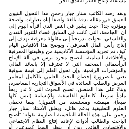
مستقلة لإنتاج الفكر النقدي الحر.
ولقد رصد الكاتب ستار جبار رحمن هذا التحول البنيوي
العميق في مقاله بدقة بالغة واصفاً إياه بعبارات واضحة
ومؤثرة جداً؛ حيث يشير في النص الذي أقرأه اليوم إلى
أن "الجامعة، التي كانت في السابق فضاء للتنوير النقدي
والفلسفي، تحولت تدريجياً إلى مقاولة معرفية تهدف إلى
إنتاج رأس المال المعرفي"، ويوضح هذا الاقتباس الهام
كيف تم تجريد المؤسسة الأكاديمية من وظيفتها المعرفية
والأخلاقية السامية، لتصبح مجرد ترس في آلة الإنتاج
الرأسمالي الضخمة التي لا تعترف إلا بالعائد المالي
والمؤشرات الرقمية، وإن تحول العلم إلى قيمة سوقية
يعني بالضرورة إخضاع البحث العلمي بالكامل لمعايير
العرض والطلب السائدة في الأسواق التجارية المعاصرة،
وبناءً على هذا المنطق، تصبح البحوث التي لا تدر ربحاً
مادياً سريعاً، كالعلوم الفلسفية والإنسانية (ليس كلها
طبعاً)، مهمشة ومستبعدة من التمويل؛ بينما تحظى
العلوم التطبيقية بدعم هائل، ويعلق الأستاذ ستار جبار
رحمن على هذه الحالة التنافسية الصارمة بقوله: "أصبح
الباحث والطالب أدوات لإعادة إنتاج النظام الاجتماعي
والاقتصادي القائم، دون أن ينظر إليهما كمبدعين أو