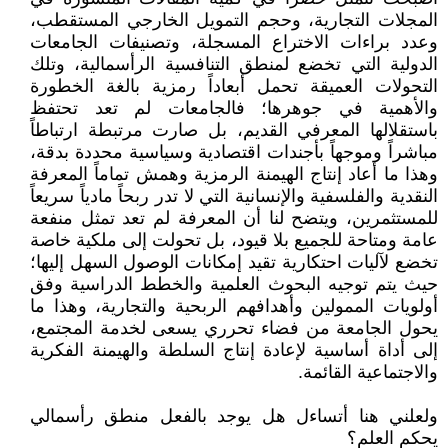
المجلات التجارية، وحجم التمويل الخارجي المستقطب،
وعدد براءات الاختراع المسجلة، وتصنيفات الجامعات
الدولية التي تخضع لمنطق التنافسية الرأسمالية، وتلك
التحولات العميقة تحمل أبعاداً رمزية بالغة الخطورة
والأهمية في جوهرها؛ فالجامعات لم تعد تحتفظ
باستقلالها المعرفي القديم، بل صارت مرتبطة ارتباطاً
مباشراً وموجهاً بأجندات اقتصادية وسياسية محددة بدقة،
وهذا ما أعاد إنتاج الهيمنة الرمزية وهمش تماماً المعرفة
النقدية والفلسفية والإنسانية التي لا تدر ربحاً مادياً سريعاً
للمستثمرين، ويتضح لنا أن المعرفة لم تعد تمثل منفعة
عامة ومتاحة للجميع بلا قيود، بل تحولت إلى ملكية خاصة
تخضع لآليات احتكارية تقيد إمكانات الوصول السهل إليها؛
حيث يتم توجيه البحوث العلمية والخطط الدراسية وفق
أولويات الممولين وأهدافهم الربحية والتجارية، وهذا ما
يحول الجامعة من فضاء تحرري يسعى لخدمة المجتمع،
إلى أداة أساسية لإعادة إنتاج السلطة والهيمنة الفكرية
والاجتماعية القائمة.
ولعلني هنا أتساءل هل يوجد بالفعل منطق رأسمالي
يحكم العلم؟