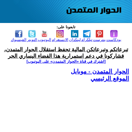
تابعونا على:
بودكاست
بنترست
تيلكرام
لينكدإن
الانستغرام
اليوتيوب
التويتر
الفيسبوك
تبرعاتكم وتبرعاتكن المالية تحفظ استقلال الحوار المتمدن،
فشاركونا في دعم استمرارية هذا الفضاء اليساري الحر
[اشترك في قناة ‫«الحوار المتمدن» على اليوتيوب]
الحوار المتمدن - موبايل
الموقع الرئيسي