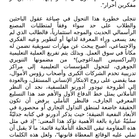
مفكرين أحرار".
تتجلى خطورة هذا التحول في صياغة عقول الباحثين
والطلاب على حد سواء وفقاً لمتطلبات المصنع
الرأسمالي الحديث والموجه استثمارياً، فالطالب الذي لم
يعد يسعى وراء المعرفة لذاتها أو لتطوير وعيه الفكري
والاجتماعي، أصبح يبحث عن مهارات تسويقية تضمن له
مكاناً في سوق العمل. وبذلك يتم تفريغ العملية التعليمية
(البراكسيس البيداغوجي)* من مضمونها التنويري
الجوهري، لتتحول المؤسسات التعليمية إلى مراكز
تدريبية تخدم الشركات الكبرى وأصحاب رؤوس الأموال،
مما يقضي على روح الابتكار الإنساني المستقل، وبالعودة
إلى أطروحة تيودور أدورنو الفلسفية، نجد أن النظر
التأملاتي يمثل خط الدفاع الأول والأهم ضد هذا التسليع
المعرفي الجارف، فالنظر التأملي يرفض أن تكون
الحقيقة خاضعة لمنطق التداول التجاري أو محصورة في
الأبعاد النفعية الضيقة؛ حيث يذكر أدورنو في كتابه جدليّةٌ
سلبيّةٌ عبارة بالغة الأهمية تؤكد هذا المعنى: "إذ في مثل
هذه المقاومة تبقى اللحظة التأملانية قائمة: ما لا يقبل أن
تملي عليه الوقائع المعطاة قانونها"، ولعل هذه الكلمات