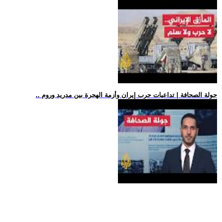
.. جولة الصحافة | تداعيات حرب إيران وأزمة الهجرة بين مدريد وروم