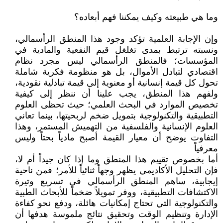
وما هي طبيعته وكيف يمكننا فهم أبعاده؟
وإن الإجابة العلمية تؤكد وجود هذا المنطق الرأسمالي،
ونسبته ترتبط بمدى تغلغل قيم النفعية والمادية في
المؤسسات؛ فالمنطق الرأسمالي ليس مجرد نظام
اقتصادي لتبادل الأموال، بل هو منظومة فكرية شاملة
تحول كل قيمة إنسانية أو معنوية إلى قيمة تبادلية نقودية،
ولفهم هذا المنطق، يجب علينا أن ننظر إلى كيفية
تخصيص الموارد في البحث العلمي؛ حيث تحظى العلوم
التطبيقية والتكنولوجية بتمويل ضخم لربحيتها، بينما تعاني
العلوم الإنسانية والفلسفية من التهميش المستمر، وهذا
التفاوت يوضح أن معيار القيمة أصبح مادياً بحتاً وليس
معرفياً
أما بخصوص تقييم هذا المنطق وما إذا كان جيداً أم لا،
فإن التحليل الأكاديمي يظهر وجهاً ثنائياً للأمر؛ فمن ناحية
إيجابية، ساهم المنطق الرأسمالي في تسريع وتيرة
الاكتشافات التطبيقية، ووفر تمويلاً ضخماً للأبحاث الطبية
والتكنولوجية التي تحتاج إمكانيات هائلة، ودفع نحو كفاءة
الإدارة وتنظيم الوقت وتحقيق نتائج ملموسة هدفها أن