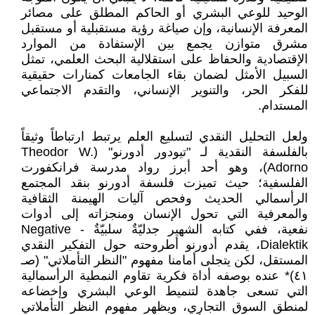
الوحيد للوعي البشري أو الحاكم المطلق على مصائر
المعرفة الإنسانية، وإن صياغة رؤية مستقبلية أو مستقبل
مشرق متوازن يجمع بين الإستفادة من الموارد
الإقتصادية والحفاظ على استقلالية البحث العلمي، تمثل
السبيل الأمثل لضمان بقاء الجامعات كمنارات حقيقية
للفكر الحر، والتنوير الإنساني، والتقدم الاجتماعي
المستدام.
ولعل التحليل النقدي لتسليع العلم يرتبط ارتباطاً وثيقاً
بالفلسفة النقدية لـ "تيودور أدورنو" (Theodor W.
Adorno)، وهو أحد أبرز رواد مدرسة فرانكفورت
الفلسفية؛ حيث تميزت فلسفة أدورنو بنقد المجتمع
الرأسمالي الحديث وفحص آليات الهيمنة الثقافية
والمعرفية التي تحول الإنسان ومنجزاته إلى أدوات
نفعية، ففي كتابه الشهير جدليّةٌ سلبيّةٌ - Negative
Dialektik، يقدم أدورنو أطروحته حول التفكير النقدي
المستقل، لكن يتجلى أمامنا مفهوم "النظر التأملاتي" (صـ
٤١)* عنده بوصفه أداة فكرية تقاوم النمطية الرأسمالية
التي تسعى جاهدة لتنميط الوعي البشري وإخضاعه
لمنطق السوق التجاري، ويظهر مفهوم النظر التأملاتي