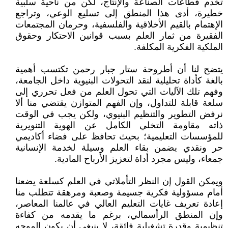
تخدم قطاعات الصناعة والإنتاج، لكن من ناحية سلبية
خطيرة، أدى هذا المنطق إلى تسليع الوعي، وتراجع
الإهتمام بالقيم الأخلاقية والفلسفية، وحرمان المجتمعات
الفقيرة من ثمار العلم بسبب قوانين الاحتكار وحقوق
الملكية الفكرية المكلفة.
يتضح لنا أن أطروحة ستار جبار رحمن تكتسب أهمية
بالغة كأداة تحليلية لنقد التحولات البنيوية داخل الجامعة،
وفهم تلك الآليات التي تحول العلم من فعل تحرري إلى
سلعة قابلة للتداول، وإن الفهم المتوازن يقتضي منا ألا
نرفض التطوير والتنظيم البنيوي، ولكن يجب في الوقت
ذاته مقاومة التخلي الكامل عن الهوية التنويرية
للمؤسسات التعليمية؛ بحيث تحافظ على فضاء أكاديمي
حر ونقدي يضمن بقاء العلم وسيلة لخدمة الإنسانية
جمعاء، وليس مجرد أداة لتعزيز الأرباح المادية.
ويمكن القول إن النظر التأملاتي في العلم كسلعة يضعنا
أمام مسؤولية فكرية جسيمة وصعبة ومرهقة تتطلب منا
إعادة تعريف غايات التعليم العالي في عالمنا المعاصر،
وإن المنطق الرأسمالي، برغم ما يقدمه من كفاءة
تنظيمية وقدرة تشغيلية فائقة، لا ينبغي أن يكون الموجه