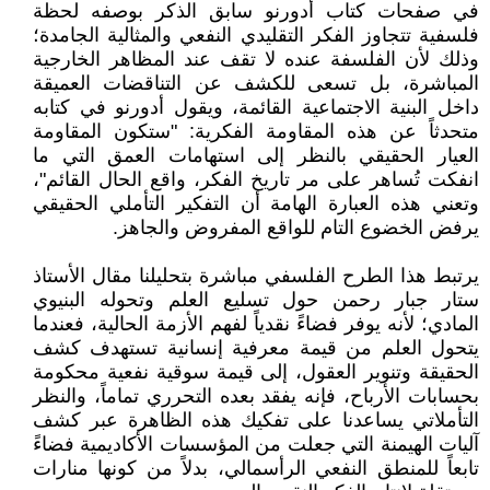
في صفحات كتاب أدورنو سابق الذكر بوصفه لحظة
فلسفية تتجاوز الفكر التقليدي النفعي والمثالية الجامدة؛
وذلك لأن الفلسفة عنده لا تقف عند المظاهر الخارجية
المباشرة، بل تسعى للكشف عن التناقضات العميقة
داخل البنية الاجتماعية القائمة، ويقول أدورنو في كتابه
متحدثاً عن هذه المقاومة الفكرية: "ستكون المقاومة
العيار الحقيقي بالنظر إلى استهامات العمق التي ما
انفكت تُساهر على مر تاريخ الفكر، واقع الحال القائم"،
وتعني هذه العبارة الهامة أن التفكير التأملي الحقيقي
يرفض الخضوع التام للواقع المفروض والجاهز.
يرتبط هذا الطرح الفلسفي مباشرة بتحليلنا مقال الأستاذ
ستار جبار رحمن حول تسليع العلم وتحوله البنيوي
المادي؛ لأنه يوفر فضاءً نقدياً لفهم الأزمة الحالية، فعندما
يتحول العلم من قيمة معرفية إنسانية تستهدف كشف
الحقيقة وتنوير العقول، إلى قيمة سوقية نفعية محكومة
بحسابات الأرباح، فإنه يفقد بعده التحرري تماماً، والنظر
التأملاتي يساعدنا على تفكيك هذه الظاهرة عبر كشف
آليات الهيمنة التي جعلت من المؤسسات الأكاديمية فضاءً
تابعاً للمنطق النفعي الرأسمالي، بدلاً من كونها منارات