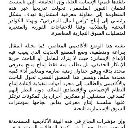
يفقدها قيمتها الإنسانية العليا، وإن الجامعة، التي تأسست
لضمان التنوير الفلسفي، تحولت تدريجياً عبر هذه
المنظومة إلى مقاولة معرفية استثمارية تهدف بشكل
رئيسي إلى إنتاج "رأس المال المعرفي"، وتهيئة الكوادر
البحثية والطلابية وفقاً للاحتياجات الفورية والمتغيرة
لمتطلبات السوق التجارية المعاصرة.
يشبه هذا الوضع الأكاديمي المعاصر، كما يحلله المقال
ببراعة ومنطقية، وضع المصنع الحديث الذي يغيب فيه
الإبداع الإنساني؛ حيث لا يترك للعامل أو الباحث حرية
الإبتكار الحقيقي، بل يطلب منه فقط إنتاج منتج معرفي
محدد بدقة ووفق جداول زمنية صارمة ومعايير أداء كمية
محددة سلفاً، وبنفس هذا المنطق النفعي، تحول الباحث
والأكاديمي والطالب إلى مجرد أدوات تنفيذية لإعادة إنتاج
النظام الإجتماعي والإقتصادي السائد، دون النظر إليهم
كمبدعين مستقلين أو مفكرين أحرار، بل كمكونات ترتكز
عليها سلسلة إنتاج معرفي يقاس نجاحها بمؤشرات
السوق الإستثمارية البحتة.
وإن مؤشرات النجاح في هذه البيئة الأكاديمية المستحدثة
أصبحت تتمثل حصراً في كمية المقالات المنشورة في