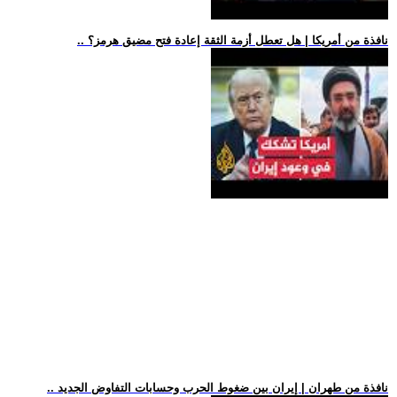
.. نافذة من أمريكا | هل تعطل أزمة الثقة إعادة فتح مضيق هرمز؟
.. نافذة من طهران | إيران بين ضغوط الحرب وحسابات التفاوض الجديد