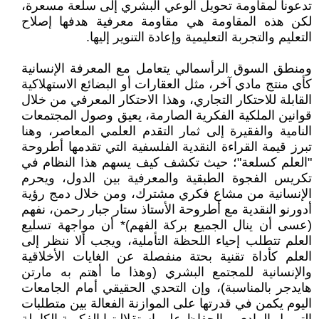
تدعونا لمقاومة تحويل الوعي البشري إلى سلعة مسعرة،
لكن هذه المقاومة هي مقاومة معرفية هدفها إصلاح
التعليم والتجربة التعليمية وإعادة التنوير إليها.
ومنطق السوق الرأسمالي يتعامل مع المعرفة الإنسانية
كأي منتج مادي آخر، مثل العقارات أو البضائع الاستهلاكية
القابلة للاحتكار التجاري، وهذا الاحتكار المعرفي من خلال
قوانين الملكية الفكرية الصارمة، يعيق وصول المجتمعات
النامية والفقيرة إلى ثمار التقدم العلمي المعاصر، وهنا
تبرز قيمة القراءة النقدية الفلسفية التي تقدمها أطروحة
"العلم كسلعة"؛ حيث تكشف كيف يسهم هذا النظام في
تكريس الفجوة الطبقية والمعرفية بين الدول، ويحرم
الإنسانية من مشاع فكري مشترك، ومن خلال دمج رؤية
أدورنو النقدية مع أطروحة الأستاذ ستار جبار رحمن، نفهم
(عسى أن ينال الجميع بركة الفهم)* أن مواجهة تسليع
العلم تتطلب إحياء اللحظة التأملية، ويجب ألا ننظر إلى
العلم كأداة تقنية بحتة منفصلة عن الغايات الأخلاقية
والإنسانية للمجتمع البشري (وهذا ما أهتم به مارتن
هايدجر بالمناسبة)، وإن التحدي الحقيقي أمام الجامعات
اليوم يكمن في قدرتها على الموازنة الفعالة بين متطلبات