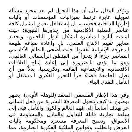
ويؤكد المقال على أن هذا التحول لم يعد مجرد مسألة
تمويلية عابرة ترتبط بميزانيات المؤسسات أو بآليات
إدارتها الداخلية فحسب، بل إنه تغلغل بعمق ليشمل كافة
عناصر العملية الأكاديمية من جذورها البنيوية؛ حيث
امتدت آثاره المباشرة لتشكل أدوار الباحثين، وتحديد
معايير تقييم الإنتاج العلمي، بل وإعادة صياغة طبيعة
المعرفة الإنسانية نفسها؛ حيث أضحى النظام الأكاديمي
المعاصر جزءاً لا يتجزأ من المنطق الرأسمالي العالمي،
وهو ما يؤدي بالضرورة إلى إعادة إنتاج العلاقات
الاقتصادية والاجتماعية القائمة وتكريسها، بدلاً من أن
تظل الجامعة فضاءً حراً للتحرر الفكري المستقل أو
التأمل النقدي البناء.
وفي هذا الإطار الفلسفي المعقد (للوهلة الأولى)، يظهر
بوضوح لنا كيف تتحول المعرفة البشرية من فعل إنساني
حر يهدف أساساً إلى فهم العالم والكون والتأمل فيه، إلى
سلعة تجارية قابلة للتداول والتبادل والمساومة في
الأسواق، وتصبح المعرفة مسعرة ومحكومة بآليات
العرض والطلب وقوانين الملكية الفكرية الصارمة، مما