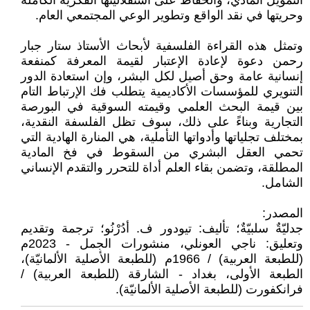
التمويل المادي، والحفاظ على استقلاليتها الفكرية الكاملة
وحريتها في نقد الواقع وتطوير الوعي المجتمعي العام.
وتمثل هذه القراءة الفلسفية لأبحاث الأستاذ ستار جبار
رحمن دعوة لإعادة الإعتبار لقيمة المعرفة كمنفعة
إنسانية عامة وحق أصيل لكل البشر، وإن استعادة الدور
التنويري للمؤسسات الأكاديمية يتطلب فك الإرتباط التام
بين قيمة البحث العلمي وقيمته السوقية في البورصة
التجارية وبناءً على ذلك، سوف تظل الفلسفة النقدية،
بمختلف تجلياتها وأدواتها التأملية، هي المنارة الهادية التي
تحمي العقل البشري من السقوط في فخ المادية
المطلقة، وتضمن بقاء العلم أداة للتحرر والتقدم الإنساني
الشامل.
المصدر:
جدليّةٌ سلبيّةٌ؛ تأليف: تيودور ف. أدُرْنُو؛ ترجمة وتقديم
وتعليق: ناجي العونلي، منشورات الجمل - 2023م
(للطبعة العربية) / 1966م (للطبعة الأصلية الألمانيّة)،
الطبعة الأولى، بغداد - الشارقة (للطبعة العربية) /
فرانكفورت (للطبعة الأصلية الألمانيّة).