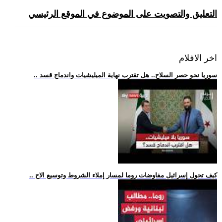
التعليق والتصويت على الموضوع في الموقع الرئيسي
اخر الافلام
.. سوريا نحو حصر السلاح.. هل تقترب نهاية الميليشيات واندماج قسد
.. كيف تحول إسرائيل مفاوضات روما لمسار إملاء الشروط وتوسيع الاح