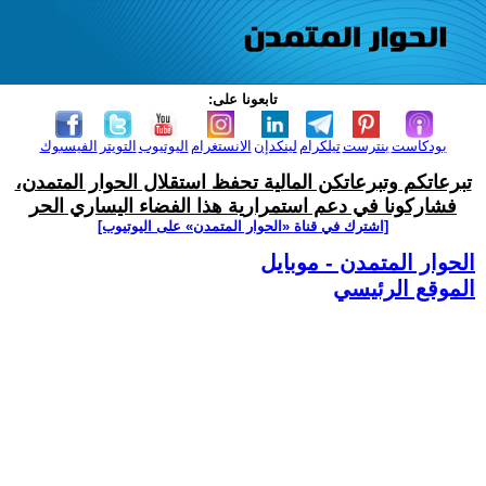
تابعونا على:
بودكاست
بنترست
تيلكرام
لينكدإن
الانستغرام
اليوتيوب
التويتر
الفيسبوك
تبرعاتكم وتبرعاتكن المالية تحفظ استقلال الحوار المتمدن،
فشاركونا في دعم استمرارية هذا الفضاء اليساري الحر
[اشترك في قناة ‫«الحوار المتمدن» على اليوتيوب]
الحوار المتمدن - موبايل
الموقع الرئيسي