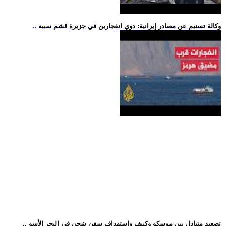
.. وكالة تسنيم عن مصادر إيرانية: دوي انفجارين في جزيرة قشم سببه
.. تصعيد متبادل بين موسكو وكييف واستهداف سفن شحن في البحر الأسو