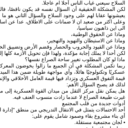
السلاح سيعني غياب الناس آجلا ام عاجلا.
لكن المشكلة الحقيقية أن السؤال نفسه قد يكون ناقصًا، فا
يعيشونها عقابا لهم على وجود السلاح والسؤال الثاني هو ما
وعلى اكثر من صعيد ان لا ضمانات على الاطلاق، عدا عن اس
الى اين ذاهبون سياسيا،
وماذا عن الحقوق الوطنية،
وماذا عن الاستيطان والتهويد والتهجير،
وماذا عن القيود والحروب والحصار وقضم الأرض وتضييق الخن
لكن أحدا لا يملك إجابة مؤكدة، ولهذا فإن تحويل الأزمة كلها
ماذا لو كان المطلوب تغيير ساحة الصراع نفسها؟
ربما تكمن المشكلة في أن الجميع ما زالوا يخوضون المعركة 
عسكريًا وتكنولوجيًا هائلًا، وأي مواجهة طويلة ضمن هذا ا
قيمة التفوق العسكري وتزداد فيها قيمة العامل الأخلاقي والإ
لذلك قد يصبح السؤال الأهم:
هل يمكن نقل مركز الثقل من ميدان القوة العسكرية إلى ميد
غيرت طبيعة الصراع لا عندما زادت منسوب العنف فيه.
أدوات جديدة من قلب المجتمع
أحد الاحتمالات يتمثل في الانتقال التدريجي من منطق "إدارة 
أي بناء مشروع بقاء وصمود شامل يقوم على:
• لجان مجتمعية مستقلة.