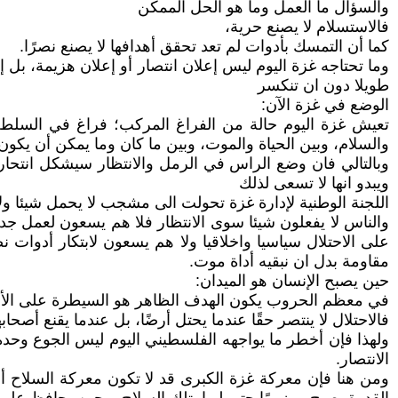
والسؤال ما العمل وما هو الحل الممكن
فالاستسلام لا يصنع حرية،
كما أن التمسك بأدوات لم تعد تحقق أهدافها لا يصنع نصرًا.
وما تحتاجه غزة اليوم ليس إعلان انتصار أو إعلان هزيمة، بل إنتا
طويلا دون ان تنكسر
الوضع في غزة الآن:
تعيش غزة اليوم حالة من الفراغ المركب؛ فراغ في السلطة
والسلام، وبين الحياة والموت، وبين ما كان وما يمكن أن يكون
وبالتالي فان وضع الراس في الرمل والانتظار سيشكل انتحارا 
ويبدو انها لا تسعى لذلك
اللجنة الوطنية لإدارة غزة تحولت الى مشجب لا يحمل شيئا ولا 
والناس لا يفعلون شيئا سوى الانتظار فلا هم يسعون لعمل جد
على الاحتلال سياسيا واخلاقيا ولا هم يسعون لابتكار أدوات 
مقاومة بدل ان نبقيه أداة موت.
حين يصبح الإنسان هو الميدان:
في معظم الحروب يكون الهدف الظاهر هو السيطرة على الأرض، ل
فالاحتلال لا ينتصر حقًا عندما يحتل أرضًا، بل عندما يقنع أصح
ولهذا فإن أخطر ما يواجهه الفلسطيني اليوم ليس الجوع وحده،
الانتصار.
ومن هنا فإن معركة غزة الكبرى قد لا تكون معركة السلاح أ