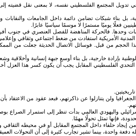
 في تدويل المجتمع الفلسطيني نفسه، لا بمعنى نقل قضيته إل
ة، بل بناء شبكات تضامن دائمة داخل الجامعات والنقابات 
 فعلًا يوميًا مستمرًا لا موسمًا سياسيًا عابرًا.
كومات وحدها. فالحركة المناهضة للفصل العنصري في جنوب أفر
ق المدنية الأمريكية استفادت من ضغط اجتماعي وثقافي وإعلا
بهذا الحجم من قبل. فوسائل الاتصال الحديثة جعلت من ال
الوطنية بإرادة خارجية، بل بناء أوسع جبهة إنسانية وأخلاقية
 التحدي الفلسطيني المقابل يجب أن يكون كسر هذا العزل أخلاق
تاريخيتين.
 الجغرافيا ولن يتنازلوا عن ذاكرتهم، فبعد عقود من الاعتقاد ب
هم.
رائيلي واليهودي العالمي بدأت تنظر إلى استمرار الصراع بوصفه
ة، فإنها تمثل تحولًا مهمًا.
إيجاد حلفاء داخل المجتمع المقابل أو في محيطه الثقافي والس
 دفعة واحدة، بينما تشير تجارب كثيرة إلى أن التحولات العميق