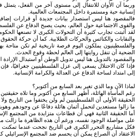
وربما آن الأوان للانتقال إلى مستوى آخر من الفعل، يتمثل
إنسانية حية ومستمرة داخل المجتمعات العالمية.
فالمقصود هنا ليس استصدار بيانات جديدة أو قرارات إضافي
والقوى الاجتماعية حول العالم، بحيث يصبح الدفاع عن الفلسطينيين
لقد أثبتت تجارب كثيرة أن التحولات الكبرى لا تصنعها الح
والنقابات والكنائس والحركات الطلابية. كما أن حركة الحقو
والفلسطينيون يملكون اليوم فرصة تاريخية لم تكن متاحة 
الضحية أن تنقل روايتها إلى العالم لحظة وقوع الحدث.
والمقصود بالتدويل هنا ليس تدويل الوطن أو استبدال الإرادة 
فإذا كان الاحتلال يسعى إلى عزل الفلسطينيين جغرافيًا، فإن
إلى امتداد لساحة الدفاع عن العدالة والكرامة الإنسانية.
لماذا الآن وما الذي تغير بعد السابع من أكتوبر؟
رغم المأساة الهائلة، أظهر السابع من أكتوبر وما تلاه حقيقتين 
الحقيقة الأولى أن الفلسطينيين لم ولن يختفوا من التاريخ ولا
ما زالوا مستعدين لتحمل أثمان هائلة دفاعًا عن وجودهم وهويت
أما الحقيقة الثانية فهي أن قطاعات متزايدة من المجتمع الإس
على مواصلة الوجود نفسه، ورغم أن هذه الظاهرة ما زالت محدود
فكل مشاريع التحرر الكبرى في التاريخ نجحت عندما تمكنت من 
الاعتقاد أن الصراع يمكن أن يحسم ضد المجتمع الإسرائيلي كله