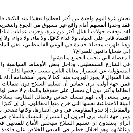
تعيش غزة اليوم واحدة من أكثر لحظاتها تعقيدًا منذ النكبة، 
فقد وجدوا أنفسهم أمام واقع غير مسبوق من الجوع والتشريد وا
لقد توقفت جولات القتال أكثر من مرة، وجرت عمليات لتبادل ال
اقتصاد قادر على الحياة، ولا غذاء كافيًا، ولا ماء، ولا دواء، ولا إ
وهنا ظهرت معضلة جديدة في الوعي الفلسطيني، ففي الماضي 
إلى ضحايا دائمين للصراع؟
المعضلة التي يتجنب الجميع مناقشتها
في الشارع الفلسطيني، وداخل بعض الأوساط السياسية والف
المسؤولية عن استمرار معاناة الناس بسبب رفضها لذلك؟
هذا السؤال لا يجوز الهروب منه، كما لا يجوز استخدامه أداة لل
فمن جهة أولى، ترى حماس أن تسليم السلاح دون ضمانات سيا
ابطالها وأكثر دون أن تحصل على حقوقها والنماذج لا حصر لها.
ومن يسعى إلى فهم تمسك حماس وفصائل المقاومة بسلاحها، عليه
البيئة الاجتماعية نفسها التي خرج منها المقاتلون، بل إن كثيرً
والمقاتل؛ إذ تبدو المقاومة، في وعي أنصارها، وكأنها تضحي بنف
ومن جهة ثانية، يرى آخرون أن استمرار التمسك بالسلاح في ظل
الراي يعتقدون ان تسليم السلاح سيحقق الأمان للمدنيين فع
وعائلاتهم وهو اختلال خطير في السعي للخلاص على قاعدة ال