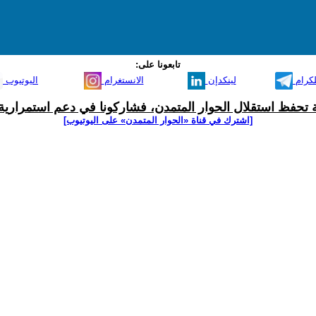
تابعونا على:
لكرام
لينكدإن
الانستغرام
اليوتيوب
ية تحفظ استقلال الحوار المتمدن، فشاركونا في دعم استمرارية 
[اشترك في قناة ‫«الحوار المتمدن» على اليوتيوب]