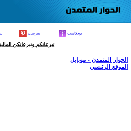
بودكاست
بنترست
تي
تبرعاتكم وتبرعاتكن المال
الحوار المتمدن - موبايل
الموقع الرئيسي