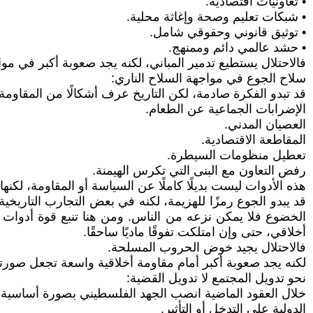
• تعاونيات اقتصادية.
• شبكات تعليم وصحة وإغاثة محلية.
• توثيق قانوني وحقوقي شامل.
• حشد عالمي دائم وممنهج.
فالاحتلال يستطيع تدمير المباني، لكنه يجد صعوبة أكبر في موا
سلاح الجوع في مواجهة السلاح الناري:
قد تبدو الفكرة صادمة، لكن التاريخ عرف أشكالًا من المقاومة
الإضرابات الجماعية عن الطعام.
العصيان المدني.
المقاطعة الاقتصادية.
تعطيل منظومات السيطرة.
رفض التعاون مع البنى التي تكرس الهيمنة.
هذه الأدوات ليست بديلًا كاملًا عن السياسة أو المقاومة، لكنه
قد يبدو الجوع رمزًا للهزيمة، لكنه في بعض التجارب التاريخية
الخضوع فلا يمكن نزعه من الناس. ومن هنا تنبع قوة أدوات
أخلاقي، حتى وإن امتلكت تفوقًا ماديًا ساحقًا.
فالاحتلال يجيد خوض الحروب المسلحة.
لكنه يجد صعوبة أكبر أمام مقاومة أخلاقية واسعة تجعل صورت
نحو تدويل المجتمع لا تدويل القضية:
خلال العقود الماضية انصب الجهد الفلسطيني بصورة أساسية عل
الدولية على التدخل أو التأثير.