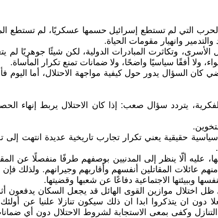
فالحرب التي لم تستطع إسرائيل حسمها عسكريًا، لم تستطع المق
لتدمير وانهيار مقومات الحياة.
أسرى، وتكاثرت المبادرات الدولية، لكن شيئًا جوهريًا لم يتغ
يواء، ولا أفقًا سياسيًا واضحًا، ولا ضمانات تمنع تكرار المأساة.
كان السؤال يدور حول كيفية مواجهة الاحتلال، أما اليوم ف
كرية، يتردد سؤال صعب: إذا كان الاحتلال يربط إنهاء الح
تخوين.
سية حقيقية يعني تكرار تجارب تاريخية عديدة انتهت إلى ت
 ألّا ينظر إلى المدنيين بوصفهم طرفًا منفصلًا عن المقاومة 
ا منهم عائلات المقاتلين أنفسهم وأقاربهم وجيرانهم. ولذلك فإن ص
سها وببيئتها الاجتماعية دفاعًا عن شعبها وقضيتها.
 اختلال موازين القوى الهائل قد يجعل السكان يدفعون أثمانً
لا دون ان يتذكروا ابدا ان ذلك سيكون تنازلا علنيا عن أول
تنازل وكفى بمعى الاستجابة لشروط الاحتلال دون أي ضمانات