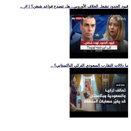
.. قيود الحدود تشعل الخلاف الأوروبي.. هل تتصدع قواعد شنغن؟ | #ر
.. ما دلالات التقارب السعودي التركي الباكستاني؟