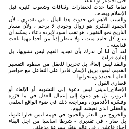
حتى الاندثار أو الفناء..
تماما كما حدث لحضارات وثقافات وشعوب كثيرة قبل
الإسلام وبعده..
والسبب الاهم في حدوث هذا المآل - في تقديري - لأن
الجمود الفكري هو زوال وجودي لا يرحم ، ولأن مسار
التاريخ نحو التغيير ، هو ثقب أسود لايرده دعاء ، يمكنه أن
يبتلع كل جامد ميت ، ولا ينتظر إذناً من أحدا مهما بلغت
قداسته ..
لقد آن لنا أن ندرك بأن تجديد الفهم ليس تشويها، بل
إعادة قراءة.
والنقد ليس إلغاءً، بل تحريرا للعقل من سطوة التفسير
القديم، ليعود بريق الإيمان قادرا على التفاعل مع حواضر
العلم الجديدة ومنجزاتها.
قصارى القول :
الإصلاح_الديني ليس دعوة إلى التشويه أو الإلغاء أو
التزوير، بل هو دعوة إلى إعمال العقل في ما قرّره
وفسّره الأقدمون، ومراجعة ذلك في ضوء الواقع العلمي
والعقلي الذي نعيشه اليوم.
والخروج من التعثر والجمود في فهمه ليس خيارا ثانويا،
بل صار - في تقديري - شرطا اساسيا من اجل البقاء
أحياء فاعلين ، في عالم يتغيّر بسرعة مذهلة..