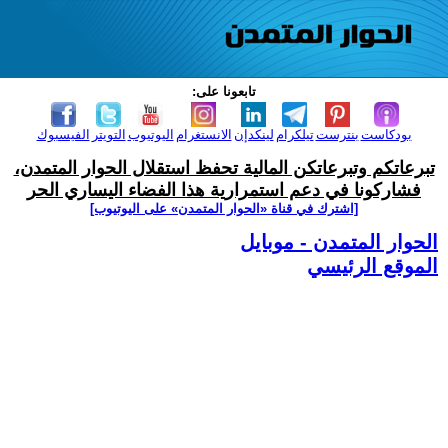
تابعونا على:
بودكاست
بنترست
تيلكرام
لينكدإن
الانستغرام
اليوتيوب
التويتر
الفيسبوك
تبرعاتكم وتبرعاتكن المالية تحفظ استقلال الحوار المتمدن،
فشاركونا في دعم استمرارية هذا الفضاء اليساري الحر
[اشترك في قناة ‫«الحوار المتمدن» على اليوتيوب]
الحوار المتمدن - موبايل
الموقع الرئيسي