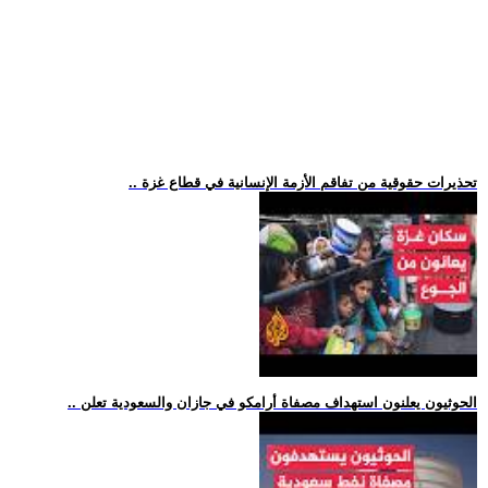
.. تحذيرات حقوقية من تفاقم الأزمة الإنسانية في قطاع غزة
.. الحوثيون يعلنون استهداف مصفاة أرامكو في جازان والسعودية تعلن