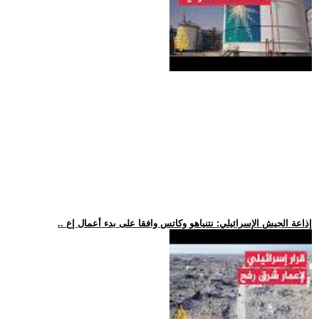
.. إذاعة الجيش الإسرائيلي: نتنياهو وكاتس وافقا على بدء أعمال إع