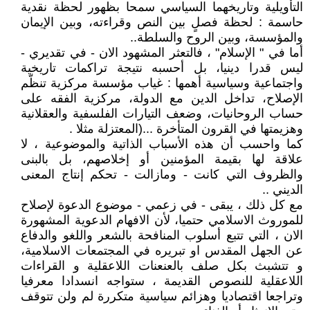
التأويلية وتاريخهما السياسي سمحا بظهور لحظة نقدية
حاسمة : لحظة فصلٍ بين النص وقراءته، وبين الإيمان
والمؤسسة، وبين الروح والسلطة..
أما في " الإسلام" ، فالتعثر المشهود الان - في تقديري -
ليس قدرا دينيا، بل أحسبه نتيجة تراكمات تاريخية
واجتماعية وسياسية أهمها : غياب مؤسسة مركزية تنظّم
الإصلاح، تداخل الدين مع الدولة، مركزية الفقه على
حساب الروحانيات، وضعف التيارات الفلسفية والعقلانية
وهزيمتها في القرون المتأخرة ...(المعتزلة مثلا .
كما واحسب أن هذه الأسباب الذاتية والموضوعية ، لا
علاقة لها بقيمة المؤمنين أو إخلاصهم، بل بالبنى
والظروف التي كانت - ومازالت - تحكم إنتاج المعنى
الديني ..
مع كل ذلك ، يبقى - في زعمي - موضوع الدعوة لإصلاح
للموروث الاسلامي حتميا، لأن الافهام الدعوية المشهورة
الان ، التي تتبع أسلوب المنافحة بالشعر واللغو والدفاع
عن الجهل المقدس او تبريره في المجتمعات الاسلامية،
و تتشبث بكل صلف بالعنعنات اللاعقلية و القراءات
اللاعقلية للنصوص القديمة ، ستواجه انسدادا معرفيا
وتراجعا اقتصاديا وهزائم سياسية متكررة لم ولن تتوقف