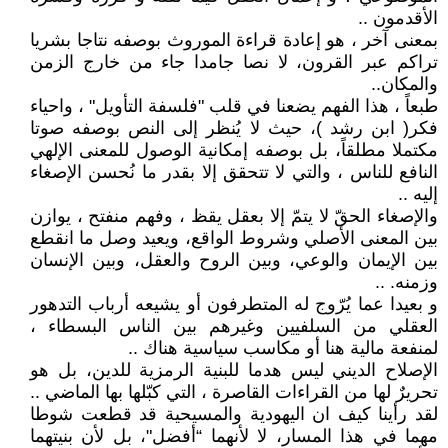
الأقدمون ..
بمعنى آخر ، هو إعادة قراءة الموروث بوصفه نتاجا بشريا
تراكم عبر القرون، لا نصا جامدا جاء من خارج الزمن
والمكان..
طبعاً ، هذا الفهم يضعنا في قلب "فلسفة التأويل" ، واحياء
فكر( ابن رشد )، حيث لا يُنظر إلى النص بوصفه صوتا
مكتملا مطلقاً، بل بوصفه إمكانية الوصول للمعنى الإلهي
النافع للناس ، والتي لا تتحقق إلا بقدر ما نُحسن الإصغاء
إليه ..
والإصغاء الحقّ لا يتمّ إلا بعقل يقظ ، وفهم منفتح ، يوازن
بين المعنى الأصلي وشروط الواقع، ويعيد وصل ما انقطع
بين الإيمان والوعي، وبين الروح والعقل، وبين الإنسان
وزمنه. ..
و بعيدا عما يُرّوج له المتطرفون أو يشيعه أرباب التدهور
العقلي من السلفيين وغيرهم بين الناس البسطاء ،
لمنفعة مالية هنا أو مكاسب سياسية هناك ..
الإصلاح الديني ليس هدما للبنية الرمزية للدين، بل هو
تحريرٌ لها من القراءات القاصرة ، التي كبّلها بها الماضي ..
لقد رأينا كيف ان اليهودية والمسيحية قد قطعت شوطا
مهما في هذا المسار، لا لأنهما “أفضل"، بل لأن بنيتهما