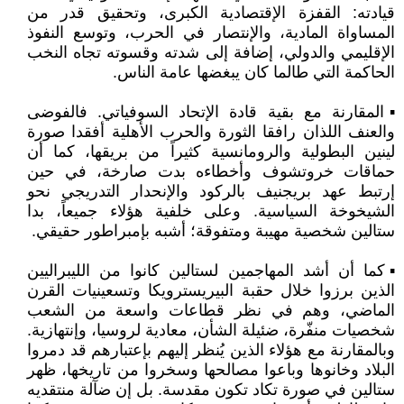
قيادته: القفزة الإقتصادية الكبرى، وتحقيق قدر من
المساواة المادية، والإنتصار في الحرب، وتوسع النفوذ
الإقليمي والدولي، إضافة إلى شدته وقسوته تجاه النخب
الحاكمة التي طالما كان يبغضها عامة الناس.
▪️المقارنة مع بقية قادة الإتحاد السوفياتي. فالفوضى
والعنف اللذان رافقا الثورة والحرب الأهلية أفقدا صورة
لينين البطولية والرومانسية كثيراً من بريقها، كما أن
حماقات خروتشوف وأخطاءه بدت صارخة، في حين
إرتبط عهد بريجنيف بالركود والإنحدار التدريجي نحو
الشيخوخة السياسية. وعلى خلفية هؤلاء جميعاً، بدا
ستالين شخصية مهيبة ومتفوقة؛ أشبه بإمبراطور حقيقي.
▪️كما أن أشد المهاجمين لستالين كانوا من الليبراليين
الذين برزوا خلال حقبة البيريسترويكا وتسعينيات القرن
الماضي، وهم في نظر قطاعات واسعة من الشعب
شخصيات منفّرة، ضئيلة الشأن، معادية لروسيا، وإنتهازية.
وبالمقارنة مع هؤلاء الذين يُنظر إليهم بإعتبارهم قد دمروا
البلاد وخانوها وباعوا مصالحها وسخروا من تاريخها، ظهر
ستالين في صورة تكاد تكون مقدسة. بل إن ضآلة منتقديه