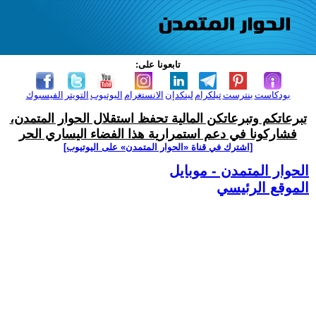
تابعونا على:
بودكاست
بنترست
تيلكرام
لينكدإن
الانستغرام
اليوتيوب
التويتر
الفيسبوك
تبرعاتكم وتبرعاتكن المالية تحفظ استقلال الحوار المتمدن،
فشاركونا في دعم استمرارية هذا الفضاء اليساري الحر
[اشترك في قناة ‫«الحوار المتمدن» على اليوتيوب]
الحوار المتمدن - موبايل
الموقع الرئيسي