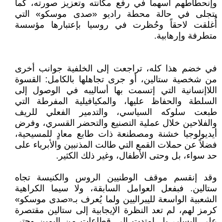
وإنحطاطهم أسهما في رفع مكانته وتعزيز صورته، كما
يتجلى في حالة محطة راديو «صدى موسكو» التي
أُغلقت لاحقاً وحُظرت في روسيا بإعتبارها مؤسسة
متطرفة وإرهابية.
في خضم هذا كله، تراجعت إلى الخلفية جوانب أخرى
من شخصية ستالين، أو جرى تجاهلها بالكامل: القسوة
اللاإنسانية التي إتسمت بها أساليبه في الوصول إلى
السلطة والحفاظ عليها، والمكيافيلية المفرطة التي
طبعت سلوكه السياسي، والتدمير الفعلي للريف
والفلاحين خلال عملية التصنيع والتحضر القسري، وفرض
أيديولوجيا خشنة ومصطنعة ذات طابع معادٍ للمسيحية،
فضلاً عن حملات القمع التي طالت المذنبين والأبرياء على
حد سواء، بل وحتى الأطفال، وغير ذلك الكثير.
وقد إنقسم موقف الوطنيين الروس والكنيسة تجاه
ستالين. فبفعل العوامل السابقة، ولا سيما الكراهية
الشعبية الواسعة لليبراليين ولما يُعرف بـ«صدى موسكو»
كرمز لهم، لم تعد النظرة الإيجابية إلى ستالين مقتصرة
على اليسار، بل إمتدت إلى قطاعات من اليمين وحتى