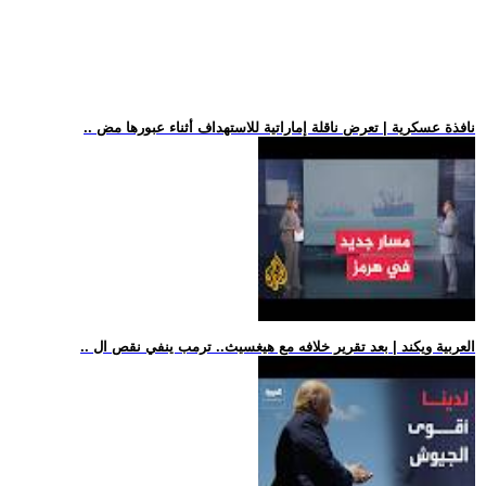
.. نافذة عسكرية | تعرض ناقلة إماراتية للاستهداف أثناء عبورها مض
.. العربية ويكند | بعد تقرير خلافه مع هيغسيث.. ترمب ينفي نقص ال