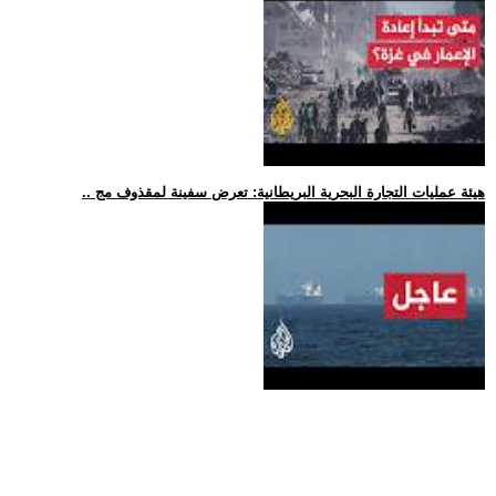
.. هيئة عمليات التجارة البحرية البريطانية: تعرض سفينة لمقذوف مج