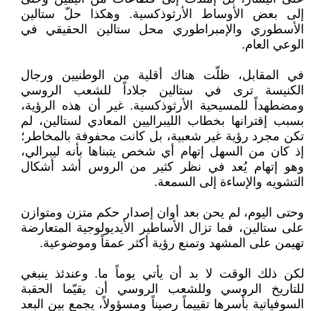
إلى بعض الأوساط الأرثوذكسية. وهكذا حلّ ستالين
الأسطوري والإمبراطوري محل ستالين الحقيقي في
الوعي العام.
في المقابل، ظلّت هناك أقلية من الوطنيين ورجال
الكنيسة ترى في ستالين جلاداً للشعب الروسي
ومضطهداً للمسيحية الأرثوذكسية. غير أن هذه الرؤية،
بسبب إقترانها بخطاب الليبراليين المعادي لستالين، لم
تكن مجرد رؤية غير شعبية، بل كانت محفوفة بالمخاطر؛
إذ كان من السهل إتهام أي شخص يتبناها بأنه ليبرالي،
وهو إتهام يُعد في نظر كثير من الروس أشد أشكال
التشويه والإساءة إلى السمعة.
وحتى اليوم، لم يحن بعد أوان إصدار حكم متزن ومتوازن
على ستالين، فما تزال الأساطير الأيديولوجية المتعارضة
تهيمن على المشهد وتمنع رؤية أكثر عمقاً وموضوعية.
لكن ذلك الوقت لا بد أن يأتي يوماً ما. وعندئذ ينبغي
للتاريخ الروسي وللشعب الروسي أن يقيّما الحقبة
السوفياتية بأسرها تقييماً رصيناً ومسؤولاً، يجمع بين البعد