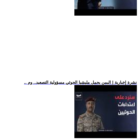
.. نشرة إخبارية | اليمن يحمل مليشيا الحوثي مسؤولية التصعيد.. وم