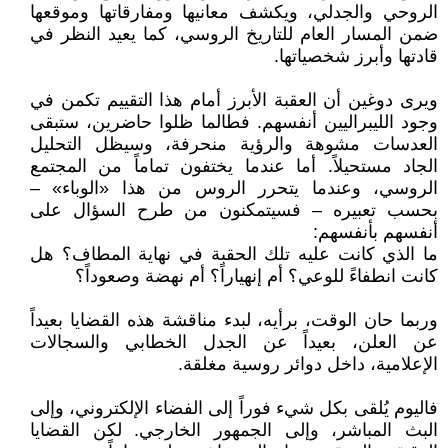
الروحي والجدلي، ويكشف معانيها ومفارقاتها وموقعها
ضمن المسار العام للتاريخ الروسي، كما يعيد النظر في
قادتها وأبرز شخصياتها.
ويرى دوغين أن العقبة الأبرز أمام هذا التقييم تكمن في
وجود الليبراليين أنفسهم. فطالما ظلوا حاضرين، ستبقى
العدسات مشوهة والرؤية منحرفة، وسيظل التحليل
الجاد مستحيلاً. أما عندما يختفون تماماً من المجتمع
الروسي، وعندما يتحرر الروس من هذا «الوباء» –
بحسب تعبيره – فسيتمكنون من طرح السؤال على
أنفسهم بأنفسهم:
ما الذي كانت عليه تلك الحقبة في نهاية المطاف؟ هل
كانت انطفاءً للوعي؟ أم إنهياراً؟ أم نهضة وصعوداً؟
وربما حان الوقت، برأيه، لبدء مناقشة هذه القضايا بعيداً
عن العلن، بعيداً عن الجدل الخطابي والسجالات
الإعلامية، داخل دوائر روسية مغلقة.
فاليوم يُلقى بكل شيء فوراً إلى الفضاء الإلكتروني، وإلى
البث المباشر، وإلى الجمهور الخارجي. لكن القضايا