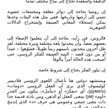
الدقيقة والمعقدة تحتاج إلى مناخ مختلف تماماً.
إن روسيا بحاجة إلى دوائر مغلقة ومجتمعات عضوية
تنتمي إلى أرضها وتاريخها. ففي مثل هذه البيئات وحدها
يمكن إستجلاء المعاني العميقة وإستخراج الدلالات
الجوهرية.
فالروس، في رأيه، بحاجة إلى أن يتعلموا الإصغاء إلى
بعضهم بعضاً، وأن يتحدثوا بلغة مختلفة ونبرة مختلفة. لقد
ظل آخرون يتحدثون باسمهم زمناً طويلاً، فشوّهوا – عمداً
أو من دون قصد – البنية العميقة للفكر الروسي، حتى
أصبحت هذه الحالة أمراً مألوفاً.
إن تبلور الفكر يحتاج إلى شروط خاصة.
ويستشهد دوغين هنا بأعمال اللغوي الروسي فلاديمير
كوليسوف الذي يرى أن الفعل الروسي «دومات»
(думать)، أي «يفكر» أو «يتأمل»، يتكون من الجذر
«أوم» (ум) بمعنى العقل أو الذهن، ومن بادئة قديمة جداً
ذات معنى جمعي وعمومي هي حرف «د» الذي إندمج
مع الجذر عبر الزمن.