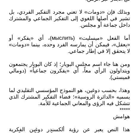
وبذلك فإن «دومات» لا تعني مجرد التفكير الفردي، بل
تشير في أصلها اللغوي إلى التفكير الجماعي والمشترك
داخل جماعة أو مجلس.
أما الفعل «ميسليت» (мыслить)، أي «يفكر» أو
«يعقل»، فيمكن أن يمارسه الفرد وحده، بينما «دومات»
لا يتحقق إلا في إطار جماعي.
ومن هنا جاء اسم مجلس البويار؛ إذ كان البويار يجتمعون
ويتداولون الرأي معاً، أي «يفكرون جماعياً» (دومالي
فميستي).
وهذا، بحسب دوغين، هو النموذج المؤسسي التقليدي لما
يسميه «الدائرة الروسية»؛ فضاء التفكير المشترك الذي
تتشكل فيه الرؤى والمعاني الجماعية للأمة.
*****
هوامش
هذا النص يعبر عن رؤية ألكسندر دوغين الفكرية