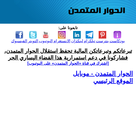
تابعونا على:
بودكاست
بنترست
تيلكرام
لينكدإن
الانستغرام
اليوتيوب
التويتر
الفيسبوك
تبرعاتكم وتبرعاتكن المالية تحفظ استقلال الحوار المتمدن،
فشاركونا في دعم استمرارية هذا الفضاء اليساري الحر
[اشترك في قناة ‫«الحوار المتمدن» على اليوتيوب]
الحوار المتمدن - موبايل
الموقع الرئيسي