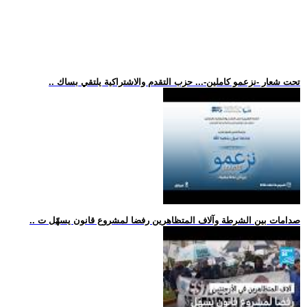
.. تحت شعار -نزعمو كاملين-... حزب التقدم والاشتراكية يلتقي بساك
.. صدامات بين الشرطة وآلاف المتظاهرين رفضا لمشروع قانون يسهّل ت