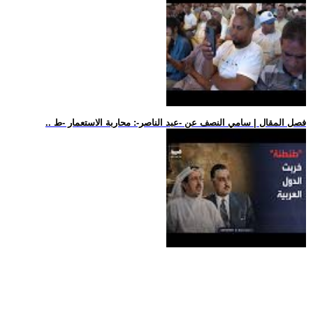
.. فصل المقال | سامي النصف عن -عبد الناصر-: محاربة الاستعمار -ط