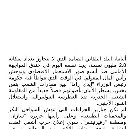
ألبانيا، البلد البلقاني الصامد الذي لا يتجاوز تعداد سكانه
2.8 مليون نسمة، يجد نفسه اليوم في خندق المواجهة
الأمامي ضد أبشع صور الاستعمار الاقتصادي وتوحش
رأس المال المعولم. في الوقت الذي تتواطأ فيه حكومة
رئيس الوزراء "إيدي راما" لبيع مقدرات الشعب بثمن
بخس، يسطر الألبان بأصواتهم فصلاً جديداً من المقاومة
الشعبية الجذرية ضد الغطرسة النيوليبرالية واستغلال
النفوذ الأجنبي.
​لم تكن جنازير الجرافات التي تنهش السواحل البكر
والمحميات الطبيعية، وعلى رأسها جزيرة "سازان"
ومنطقة "زفيرنيتس"، سوى إعلان حرب أشعل غضب
الشارع. انتفض مئات الآلاف من المتظاهرين في