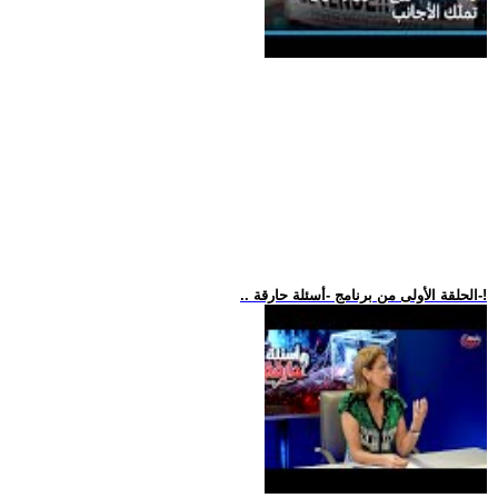
.. الحلقة الأولى من برنامج -أسئلة حارقة-!