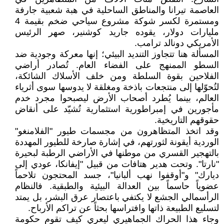
العاصمة تيرانا والمناطق الساحلية في هبة شعبية جارفة
ومستمرة لكسر شوكة مشروع سياحي ضخم بقيمة 4
مليارات دولار، يقوده جاريد كوشنير، صهر الرئيس
الأمريكي دونالد ترامب.
​المسألة هنا تتجاوز التنديد البيئي؛ إنها معركة وجودية ضد
السطو الممنهج على الفضاء العام. تُصادر أراضي
الفلاحين بقوة السلطة ومن خلف الأسلاك الشائكة،
لتُحوّلها إلى منتجعات باذخة ومغلقة لا يدوسها سوى أثرياء
العالم، بينما يُطرد أصحاب الأرض ليصبحوا مجرد خدم
مأجورين في إمبراطورية استثمارية تُشيّد على أنقاض
حقوقهم التاريخية.
​وقد اتخذ المتظاهرون من مجسمات طيور "الفلامنغو"
الوردية أيقونة لثورتهم، في إشارة صارخة للطيور المهددة
بالتهجير القسري من موطنها في الأراضي الرطبة لبحيرة
"نارتا". وتحت هدير هتافات من قبيل "إيفانكا، عودي إلى
ديارك" و"أوقفوا نهب ألبانيا"، جسد المحتجون تلاحماً
عضوياً حاسماً بين العدالة البيئية والطبقية. فالنظام
الرأسمالي الجشع لا يكتفي باعتصار عرق البشر، بل يمتد
لتسليع الطبيعة ذاتها وافتراسها بحثاً عن تراكم الأرباح.
​وجاء هذا الحراك الجماهيري ليعري كيف تقوم حكومة