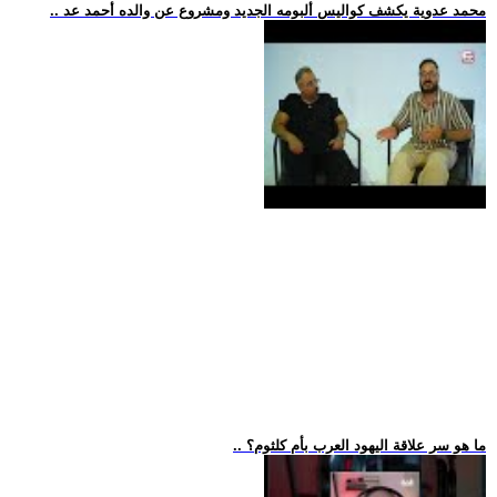
.. محمد عدوية يكشف كواليس ألبومه الجديد ومشروع عن والده أحمد عد
.. ما هو سر علاقة اليهود العرب بأم كلثوم؟