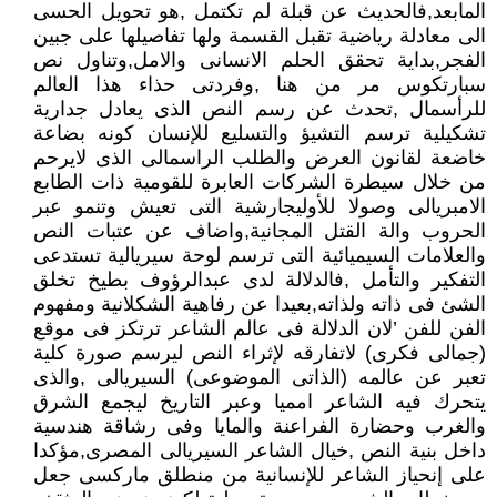
المابعد,فالحديث عن قبلة لم تكتمل ,هو تحويل الحسى
الى معادلة رياضية تقبل القسمة ولها تفاصيلها على جبين
الفجر,بداية تحقق الحلم الانسانى والامل,وتناول نص
سبارتكوس مر من هنا ,وفردتى حذاء هذا العالم
للرأسمال ,تحدث عن رسم النص الذى يعادل جدارية
تشكيلية ترسم التشيؤ والتسليع للإنسان كونه بضاعة
خاضعة لقانون العرض والطلب الراسمالى الذى لايرحم
من خلال سيطرة الشركات العابرة للقومية ذات الطابع
الامبريالى وصولا للأوليجارشية التى تعيش وتنمو عبر
الحروب والة القتل المجانية,واضاف عن عتبات النص
والعلامات السيميائية التى ترسم لوحة سيريالية تستدعى
التفكير والتأمل ,فالدلالة لدى عبدالرؤوف بطيخ تخلق
الشئ فى ذاته ولذاته,بعيدا عن رفاهية الشكلانية ومفهوم
الفن للفن ’لان الدلالة فى عالم الشاعر ترتكز فى موقع
(جمالى فكرى) لاتفارقه لإثراء النص ليرسم صورة كلية
تعبر عن عالمه (الذاتى الموضوعى) السيريالى ,والذى
يتحرك فيه الشاعر امميا وعبر التاريخ ليجمع الشرق
والغرب وحضارة الفراعنة والمايا وفى رشاقة هندسية
داخل بنية النص ,خيال الشاعر السيريالى المصرى,مؤكدا
على إنحياز الشاعر للإنسانية من منطلق ماركسى جعل