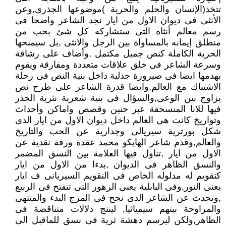
تتخذ(الإنسان والحلم والحرية )موضوعها الجذرى,وعن
الأنثى فى ديوان الاول من ايار نجد الشاعر واضحا فى
رسم معالم أنثاه التى ستشاركه كل شئ بحب من
منطلق إيمانه بالمساواة بين الرجل والانثى ,بل سيمنحها
الحرية الكاملة كنص جميل مكتمل ,وأضاف على رشاقة
وسرعة الشاعر فى خلق علاقات متعددة ومفارقة ويقوم
بهدمها ايضا فى صيرورة جدلية داخل بنية النص فى رحلة
الاشتباك مع العالم,وايضا قدرة الشاعر على طرح نص
يزاوج بين الوعى,والسؤال فى بنية شعرية نثرية الجذر
فيها للانا المنسحقة عبر حنين وقصص واماكن وأحداث
وتواريخ كانت هى العالم داخل ديوان الاول من ايار الذى
شكل بورترية سيريالى وجدارية عن الحب والتاريخ
والعالم,وقدم شاعر الهايكو محمد عقدة ورقة نقدية عن
الاول من ايار ,تناول فيها العلامة بين النسق المضمر
والنسق الظاهر فى الديوان ,بدءا من الاول من ايار
كتقويم له مدلوله الخاص فى التقويم السيريانى ف ايار
يعنى النور,وفى البابلية يعنى الزهور التى تتفتح فى الربيع
,وتحدث عن الشاعر الذى نجح فى المزج البدء والمنتهى
والمراوحة بينهم سيميائيا, لينتج دلالات متناقضة فى
الظاهر,ولكن ليرسم دهشة ثرية فى نسق للماقبل الى