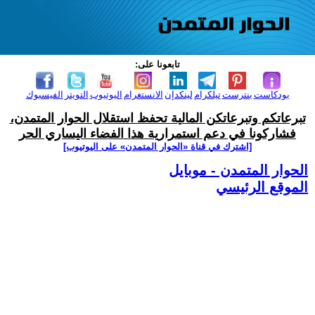
تابعونا على:
بودكاست
بنترست
تيلكرام
لينكدإن
الانستغرام
اليوتيوب
التويتر
الفيسبوك
تبرعاتكم وتبرعاتكن المالية تحفظ استقلال الحوار المتمدن،
فشاركونا في دعم استمرارية هذا الفضاء اليساري الحر
[اشترك في قناة ‫«الحوار المتمدن» على اليوتيوب]
الحوار المتمدن - موبايل
الموقع الرئيسي