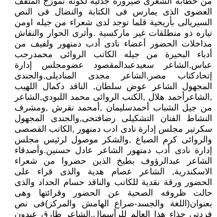
من خطابه الشعرى صيرورة جدلية لكونه نموزج المثقف
العضوى الذى يمارس فى الكتابة والنضال فى النص
السيريالى بأريحية قلما توجد لدى شعراء من جيله اومن
تياره ذو منطلقات غير ماركسية .وأثرى الحوار والنقاش
مداخلات الحضور أعضاء نادى أدب دمنهور ولفيف من
أدباء البحيرة من جيله الكاتب الروائى محمدرجب
عباس,الشاعر سعيدعبدالمقصود عضومجلس إدارة
إتحادكتاب مصر,الشاعر مجدى المناديلى,والجندى
المجهول الشاعر عوض سلطان, الناقد دكمال اللهيب
,الشاعرأحمد هلال ,الكتب الروائى محمد اللبودي,الشاعر
من جيل الشباب أحمدسليمان ,أمحمد نقرش ,ومشرف
النشاط الفنان التشكيلى رضافتحى,والجندى المجهول
سكرتير مجلس إدارة نادى ادب دمنهور ,الكاتب القصصى
والروائى كرم الصباغ ,والشكر موصول لرئيس مجلس
إدارة نادى أدب دمنهور الشاعر عادل حسنين.وأصدقاء
الشاعر عبدالرؤوف بطيخ الذين حضروا من شعراء
الاسكندرية, الشاعر عصام هدية والذى قراء على
الحضور ورقة نقدية للكاتب والناقد حسام الحداد والذى
حالت ظروفه الصحية عن الحضور وقرائتها وهى
بعنوان(اللغة والجسد-صراع الهامش والمركز)فى نص
فردتى حذاء هذا العالم للرأسمال,الشاعر طارق عبدون