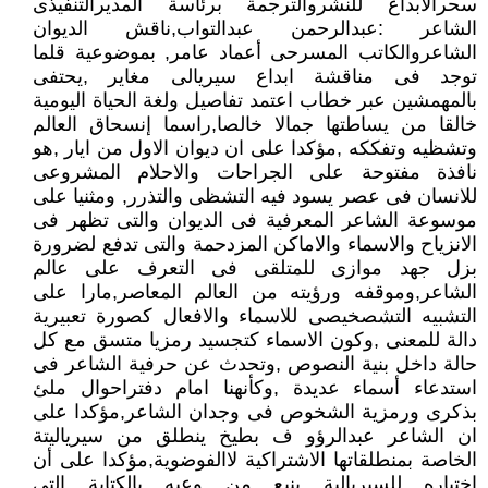
سحرالابداع للنشروالترجمة برئاسة المديرالتنفيذى
الشاعر :عبدالرحمن عبدالتواب,ناقش الديوان
الشاعروالكاتب المسرحى أعماد عامر, بموضوعية قلما
توجد فى مناقشة ابداع سيريالى مغاير ,يحتفى
بالمهمشين عبر خطاب اعتمد تفاصيل ولغة الحياة اليومية
خالقا من يساطتها جمالا خالصا,راسما إنسحاق العالم
وتشظيه وتفككه ,مؤكدا على ان ديوان الاول من ايار ,هو
نافذة مفتوحة على الجراحات والاحلام المشروعى
للانسان فى عصر يسود فيه التشظى والتذرر, ومثنيا على
موسوعة الشاعر المعرفية فى الديوان والتى تظهر فى
الانزياح والاسماء والاماكن المزدحمة والتى تدفع لضرورة
بزل جهد موازى للمتلقى فى التعرف على عالم
الشاعر,وموقفه ورؤيته من العالم المعاصر,مارا على
التشبيه التشصخيصى للاسماء والافعال كصورة تعبيرية
دالة للمعنى ,وكون الاسماء كتجسيد رمزيا متسق مع كل
حالة داخل بنية النصوص ,وتحدث عن حرفية الشاعر فى
استدعاء أسماء عديدة ,وكأنهنا امام دفتراحوال ملئ
بذكرى ورمزية الشخوص فى وجدان الشاعر,مؤكدا على
ان الشاعر عبدالرؤو ف بطيخ ينطلق من سيرياليتة
الخاصة بمنطلقاتها الاشتراكية لاالفوضوية,مؤكدا على أن
إختياره للسيريالية ينبع من وعيه بالكتابة التى