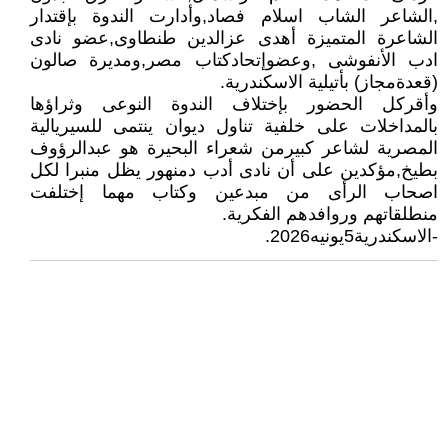
,الشاعر الشاب اسلام فصاد,وأدارت الندوة بإقتدار
الشاعرة المتميزة أهدى عزالدين طنطاوى,عضو نادى
ادب الأنفوشى ,وعضوإتحادكتاب مصر,ومديرة صالون
(قعدةمجاز) بأتيلية الاسكندرية.
وأقركل الحضور بإختلاف الندوة النوعى وثراؤها
بالمداخلات على خلفية تناول ديوان ينتمى للسيريالية
المصرية لشاعر كبيرمن شعراء البحيرة هو عبدالرؤوف
بطيخ,مؤكدين على أن نادى أدب دمنهور يظل منبرا لكل
اصحاب الرأى من مبدعين وكتاب مهما إختلفت
منطلقاتهم وروافدهم الفكرية.
-الاسكندرية5يونيه2026.