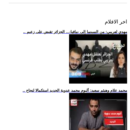
اخر الافلام
.. مهدي لعريبي: من السينما إلى -مافيا-... الجزائر تقبض على زعيم
.. محمد علام وهيثم سعيد: ألبوم محمد عدوية الجديد استكمالا لنجاح