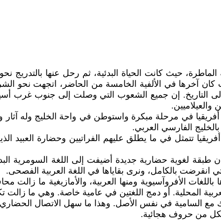
لماطرة، حيث كانت الحياة البدئية، ثم رحل عنها بالتدريج ن
ان آخرها في الألفية الخامسة من الحاضر، اتجهت نحو الشرق،
إلى التاريخ. إن جميع الشعوب التي وصلت إلى جنوب غرب أسيا
ن والعيلاميين.
قيا في مرحلة مبكرة واستوطن في واحة الخليج وله آثار وأسم
الخليج الفارسي العربي.
ا تتمثل في ما يطلق عليهم الفراتيين وحضارة العبيد الذين 
دن طبقة لغوية حضارية جديدة أضيفت إلى اللغة السومرية الب
التي انقرضت بالكامل، ونرى بقاياها في اللغة العربية الفصحى.
ها باللغات الأفروآسيوية ومنها العربية، والأمازيغية ما زا
ربية المحلية. أو دمج اللغتين في عامية خاصة. وهي ما زالت تكا
 مع السامية في نفس الأصل. وهذا ما سهل الاتصال الحضاري ب
شكل من حروف هجائية.