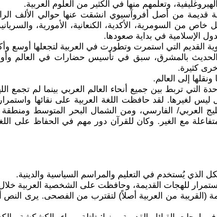
هيروغليفية، وتعلمهم منها في الكثير من العلوم العربية.
ة قديمة من أصل أفروآسيوي انشقت عنها حوالي الألف الرا
 خاص من السومرية، الأكدية، الكنعانية، الأمورية، والسريانية
ول الإسلامية في بداية صعودها.
وية القديم التي استمرت وتطورت في العربية لتجعلها أوسع وأكب
ديث بالمشرق، سبق في تأسيس حضارات في العالم وأول من ا
خرى كثيرة.
نقلها إلى العالم.
الموحدة التي تربط بين جميع أنحاء العالم العربي بينما لم تجم
يس لغيرها. لقد حافظت اللغة العربية على نقائها واستمرارها
خليج العربي/ الفارسي، ومن الشمال البحر المتوسط ومنط
تفاعلة مع الغير. وكان للقرآن دور مهم في الحفاظ على اللغ
الذي يُستخدم في التعليم والمراسم السياسية والدينية.
ستمرار للهجات القديمة، وحافظت على الشخصية العربية خلال 
يمة (القريبة من العربية أصلاً) لتقترب من الفصحى. يرى الن