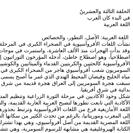
الحلقة الثالثة والعشرينٌ
في البدء كان العرب
اللغة العربية
اللغة العربية: الأصل، التطور، والخصائص
نشأت اللغات الأفروآسيوية في الصحراء الكبرى في المرحلة ا
وقد بدأت الهجرات منذ الألف العاشرة، واستمرت في موجات ك
اصطلاحياً، وهو اصطلاح خاطئ، أدخله المؤرخون التوراتيون 
الأفروآسيوية كالحثيين والكريتيين القدماء والميتانيين والكوشيي
السومريون شعب أفروآسيوي هاجر من الصحراء الكبرى في أفري
مياه الخليج وفيضان المحيط الهندي الذي غمر ما أصبح يسمى ب
سبقت هجرة السومريين إلى العراق هجرة قديمة من شرق أفريقي
بدائية في شرق أفريقيا.
شكل وجود الأكاديين في مرحلة الثورة الزراعية وتنظيم الم
الأكادية التي تابعت تطورها لتصبح العربية العاربة القديمة، و
اللغة الأمازيغية فرع من اللغات الأفروآسيوية وترتبط بجذور
إلى المغرب وموريتانيا، بالرغم من تحدث الكثير من سكانها الع
اللغة المصرية القديمة من أصل أفروآسيوي، وهي بهذا تشترك
الكتابة الهيروغليفية هي مشابهة للرسوم السومرية، وهي تت