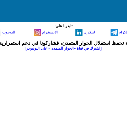
تابعونا على:
لكرام
لينكدإن
الانستغرام
اليوتيوب
ية تحفظ استقلال الحوار المتمدن، فشاركونا في دعم استمرارية 
[اشترك في قناة ‫«الحوار المتمدن» على اليوتيوب]