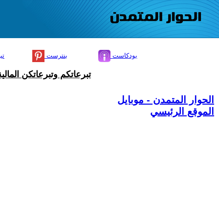
بودكاست
بنترست
تي
تبرعاتكم وتبرعاتكن المال
الحوار المتمدن - موبايل
الموقع الرئيسي