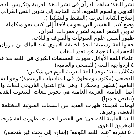
نشر اللغة: ساهم القرآن في نشر اللغة العربية وتكريس الفصح
التدوين والعلوم اللغوية: أدت الحاجة إلى تدوين النص القرآني
إصلاح الكتابة العربية (التنقيط والتشكيل).
وضع كتب التفسير التي تحولت لاحقاً إلى كتب نحو متكاملة.
تدوين الشعر القديم لشرح مفردات القرآن.
ظهور أسس علوم الصوتيات والصرف والبلاغة.
التعقيدات الناجمة عن تعدد اللغات.
علماء اللغة الأوائل: ظهرت المصنفات الكبرى في اللغة بعد قر
٤ ازدواجية اللغة (الفصحى والعامية)
شكلان للغة: توجد اللغة العربية اليوم في شكلين:
الفصحى (مكتوب ومنطوق في المناسبات الرسمية): وهو الشكل 
العامية (شفهي ومحكي): وهي نتاج التحول التاريخي للغات وا
أصل العامية: العربية العامية هي تحوير للغات الشعوب القد
(تنقيص قيمتها).
لهجات قديمة: ظهرت العديد من السمات الصوتية المختلفة ف
العنعنة، وغيرها.
اللغة العامية الفصحى: في العصر الحديث، ظهرت لغة مُزجت
المخزون اللغوي.
. ٥ نظرية "علم اللغة الكونية" (إشارة إلى بحث غير مُتحقق)