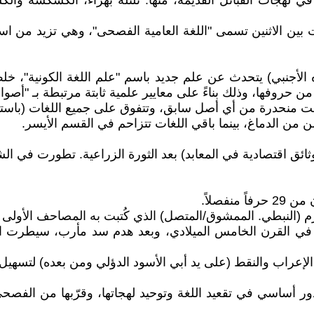
ي لهجات القبائل القديمة، منها: تلتلة بهراء، الكشكشة و
 بين الاثنين تسمى "اللغة العامية الفصحى"، وهي تزيد من 
نبي) يتحدث عن علم جديد باسم "علم اللغة الكونية"، خلص في
من حروفها، وذلك بناءً على معايير علمية ثابتة مرتبطة بـ "أصو
ست منحدرة من أي أصل سابق، وتتفوق على جميع اللغات (باستثنا
ن من الدماغ، بينما باقي اللغات تتزاحم في القسم الأيسر.
كوثائق اقتصادية في المعابد) بعد الثورة الزراعية. تطورت في ا
فصلاً.
(النبطي. الممشوق/المتصل) الذي كُتبت به المصاحف الأولى وا
ي القرن الخامس الميلادي، وبعد هدم سد مأرب، سيطرت الل
إعراب والنقط (على يد أبي الأسود الدؤلي ومن بعده) لتسهيل 
ور أساسي في تقعيد اللغة وتوحيد لهجاتها، وقرّبها من الفصحى.