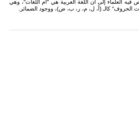
ه العلماء إلى أن اللغة العربية هي "أم اللغات"، وهي
ات الحروف" كالـ (أ، ل، م، ر، ب، ض)، ووجود الضمائر.