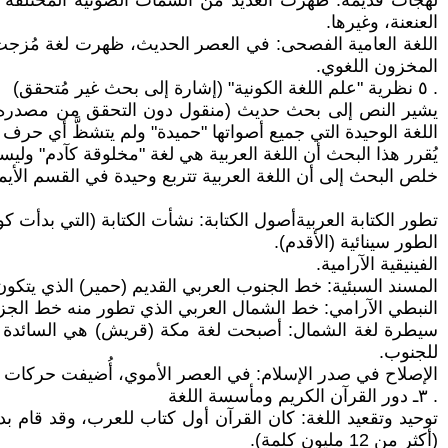
لهجات قديمة: ظهرت العديد من السمات الصوتية المختلفة ف
العنعنة، وغيرها.
اللغة العامية الفصحى: في العصر الحديث، ظهرت لغة مُزجت
المخزون اللغوي.
. ٥ نظرية "علم اللغة الكونية" (إشارة إلى بحث غير مُتحقق)
يشير النص إلى بحث حديث (منقول دون التحقق من مصدره الأج
اللغة الوحيدة التي جميع أصواتها "حميدة" ولم يتشظَّ أي حرف 
يُقرر هذا البحث أن اللغة العربية هي لغة "مخلوقة كآدم" ولي
خلص البحث إلى أن اللغة العربية تتربع وحيدة في القسم الأيم
تطور الكتابة العربيةأصول الكتابة: نشأت الكتابة (التي بدأت 
الطور سينائية (الأقدم).
الفينيقية الآرامية.
المسند السبئية: خط الجنوب العربي القديم (حمير) الذي يتكون من 29 حرفاً من
النبطي الآرامي: خط الشمال العربي الذي تطور منه خط الجزم 
سيطرة لغة الشمال: أصبحت لغة مكة (قريش) هي السائدة ف
للجنوب.
الإصلاح في صدر الإسلام: في العصر الأموي، أُضيفت حركات ال
. ٣ـ دور القرآن الكريم ومأسسة اللغة
توحيد وتقعيد اللغة: كان القرآن أول كتاب للعرب، وقد قام بد
(أكثر من 12 مليون كلمة).