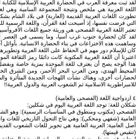
لقد ثبت معرفة العرب في الحضارة العربية الإسلامية للكتابة ال
اللغة العربية هي ملخص ونتيجة المجموعة السامية وهي لغ
تطورت اللغات العربية القديمة (العاربة) في بلاد الشام بشكل
التي فرضت نفسها، إذ أصبحت لغة القرآن، واللغة الرسمية للد
تعتبر اللغة العربية الفصحى هي وريثة جميع اللغات الأفروآسي
لقد كان لحضارة جنوب غرب آسيا، وما يسمى في العصر الح
وساهمت هذه الاختراعات في بناء الحضارة الانسانية. بأوائل أ
كان للإسلام دور مهم في الحفاظ على اللغة العربية وتطويرها و
اعتبرنا أن اللغة العربية المكتوبة كانت دائمًا رمز الثقافة 
هذا الوجه يصح أن يعترف للغة الموحدة بمزية خاصة وبفضل ل
المحيط الهندي، ومن الغرب البحر الأحمر، ومن الشرق ال
لحضارات أخرى، وهناك نشأت اللهجات الجديدة المتأثرة والم
للامبراطورية الاسلامية ثم الشعوب العربية والدول العربية!!
٤ ازدواجية اللغة (الفصحى والعامية)
شكلان للغة: توجد اللغة العربية اليوم في شكلين:
الفصحى (مكتوب ومنطوق في المناسبات الرسمية): وهو الشكل 
العامية (شفهي ومحكي): وهي نتاج التحول التاريخي للغات وا
أصل العامية: العربية العامية هي تحوير للغات الشعوب القد
(تنقيص قيمتها).