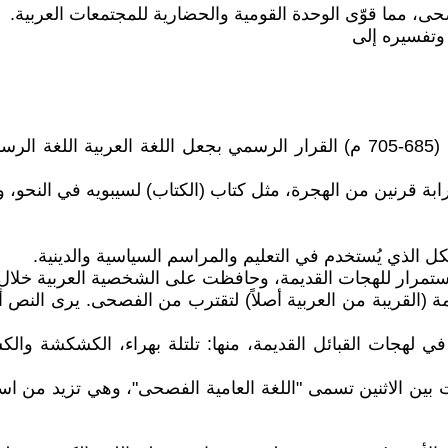
ى، مما قوّى الوحدة القومية والحضارية للمجتمعات العربية.
 وتفسيره إلى
جعلها لغة رسمية: اتخذ الخليفة الأموي عبد الملك بن مروان (685-705 م) القرار الرس
ابة قرنين من الهجرة، مثل كتاب (الكتاب) لسيبويه في النحو، و
الذي يُستخدم في التعليم والمراسم السياسية والدينية.
ستمرار للهجات القديمة، وحافظت على الشخصية العربية خلال 
يمة (القريبة من العربية أصلاً) لتقترب من الفصحى. يرى الن
ي لهجات القبائل القديمة، منها: تلتلة بهراء، الكشكشة و
 بين الاثنين تسمى "اللغة العامية الفصحى"، وهي تزيد من 