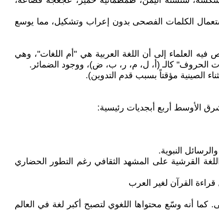
الكسكسة، شنشنة اليمن، طمطمانية حمير، عجعجة قضاعة،
استعمال الكلمات الفصحى بدون إعراب وتشكيل، مما يوسع
ه العلماء إلى أن اللغة العربية هي "أم اللغات"، وهي
ات الحروف" كالـ (أ، ل، م، ر، ب، ض)، ووجود الضمائر.
ء الصينية مؤقتاً بسبب قدم التدوين).
لشرق الأوسط أربع أبجديات رئيسية:
لرسائل النبوية.
غة القرشية على المشهد الثقافي رغم التطور الحضاري
قراءة القرآن لغير العرب
 كما أنه وسّع محتواها اللغوي لتصبح أكبر لغة في العالم