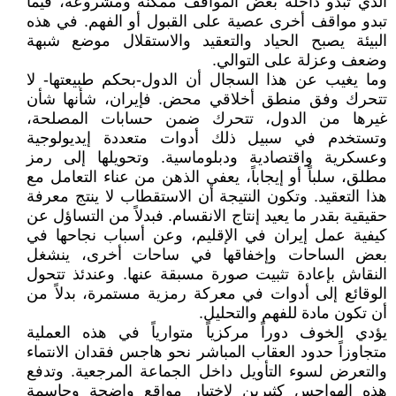
الذي تبدو داخله بعض المواقف ممكنة ومشروعة، فيما
تبدو مواقف أخرى عصية على القبول أو الفهم. في هذه
البيئة يصبح الحياد والتعقيد والاستقلال موضع شبهة
وضعف وعزلة على التوالي.
وما يغيب عن هذا السجال أن الدول-بحكم طبيعتها- لا
تتحرك وفق منطق أخلاقي محض. فإيران، شأنها شأن
غيرها من الدول، تتحرك ضمن حسابات المصلحة،
وتستخدم في سبيل ذلك أدوات متعددة إيديولوجية
وعسكرية واقتصادية ودبلوماسية. وتحويلها إلى رمز
مطلق، سلباً أو إيجاباً، يعفي الذهن من عناء التعامل مع
هذا التعقيد. وتكون النتيجة أن الاستقطاب لا ينتج معرفة
حقيقية بقدر ما يعيد إنتاج الانقسام. فبدلاً من التساؤل عن
كيفية عمل إيران في الإقليم، وعن أسباب نجاحها في
بعض الساحات وإخفاقها في ساحات أخرى، ينشغل
النقاش بإعادة تثبيت صورة مسبقة عنها. وعندئذ تتحول
الوقائع إلى أدوات في معركة رمزية مستمرة، بدلاً من
أن تكون مادة للفهم والتحليل.
يؤدي الخوف دوراً مركزياً متوارياً في هذه العملية
متجاوزاً حدود العقاب المباشر نحو هاجس فقدان الانتماء
والتعرض لسوء التأويل داخل الجماعة المرجعية. وتدفع
هذه الهواجس كثيرين لاختيار مواقع واضحة وحاسمة