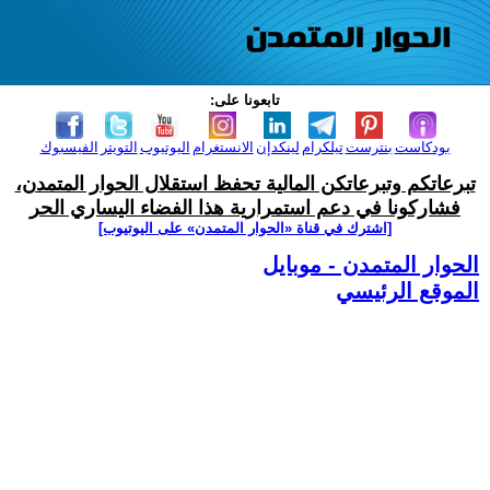
تابعونا على:
بودكاست
بنترست
تيلكرام
لينكدإن
الانستغرام
اليوتيوب
التويتر
الفيسبوك
تبرعاتكم وتبرعاتكن المالية تحفظ استقلال الحوار المتمدن،
فشاركونا في دعم استمرارية هذا الفضاء اليساري الحر
[اشترك في قناة ‫«الحوار المتمدن» على اليوتيوب]
الحوار المتمدن - موبايل
الموقع الرئيسي