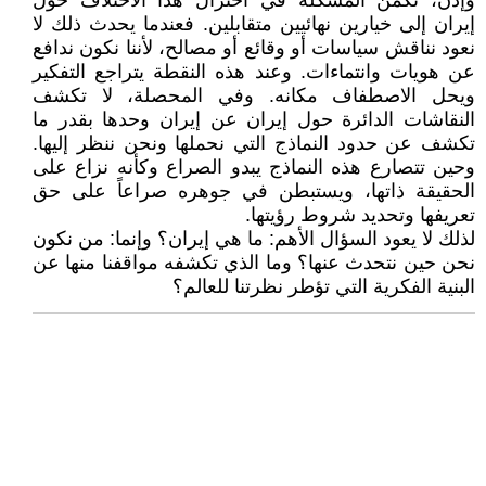
وإذن، تكمن المشكلة في اختزال هذا الاختلاف حول
إيران إلى خيارين نهائيين متقابلين. فعندما يحدث ذلك لا
نعود نناقش سياسات أو وقائع أو مصالح، لأننا نكون ندافع
عن هويات وانتماءات. وعند هذه النقطة يتراجع التفكير
ويحل الاصطفاف مكانه. وفي المحصلة، لا تكشف
النقاشات الدائرة حول إيران عن إيران وحدها بقدر ما
تكشف عن حدود النماذج التي نحملها ونحن ننظر إليها.
وحين تتصارع هذه النماذج يبدو الصراع وكأنه نزاع على
الحقيقة ذاتها، ويستبطن في جوهره صراعاً على حق
تعريفها وتحديد شروط رؤيتها.
لذلك لا يعود السؤال الأهم: ما هي إيران؟ وإنما: من نكون
نحن حين نتحدث عنها؟ وما الذي تكشفه مواقفنا منها عن
البنية الفكرية التي تؤطر نظرتنا للعالم؟