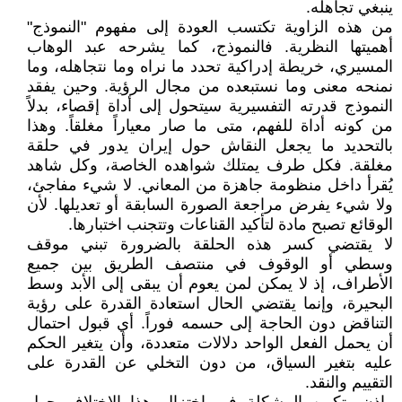
ينبغي تجاهله.
من هذه الزاوية تكتسب العودة إلى مفهوم "النموذج"
أهميتها النظرية. فالنموذج، كما يشرحه عبد الوهاب
المسيري، خريطة إدراكية تحدد ما نراه وما نتجاهله، وما
نمنحه معنى وما نستبعده من مجال الرؤية. وحين يفقد
النموذج قدرته التفسيرية سيتحول إلى أداة إقصاء، بدلاً
من كونه أداة للفهم، متى ما صار معياراً مغلقاً. وهذا
بالتحديد ما يجعل النقاش حول إيران يدور في حلقة
مغلقة. فكل طرف يمتلك شواهده الخاصة، وكل شاهد
يُقرأ داخل منظومة جاهزة من المعاني. لا شيء مفاجئ،
ولا شيء يفرض مراجعة الصورة السابقة أو تعديلها. لأن
الوقائع تصبح مادة لتأكيد القناعات وتتجنب اختبارها.
لا يقتضي كسر هذه الحلقة بالضرورة تبني موقف
وسطي أو الوقوف في منتصف الطريق بين جميع
الأطراف، إذ لا يمكن لمن يعوم أن يبقى إلى الأبد وسط
البحيرة، وإنما يقتضي الحال استعادة القدرة على رؤية
التناقض دون الحاجة إلى حسمه فوراً. أي قبول احتمال
أن يحمل الفعل الواحد دلالات متعددة، وأن يتغير الحكم
عليه بتغير السياق، من دون التخلي عن القدرة على
التقييم والنقد.