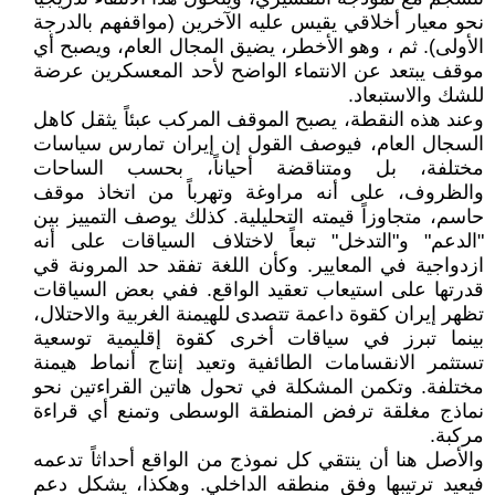
نحو معيار أخلاقي يقيس عليه الآخرين (مواقفهم بالدرجة
الأولى). ثم ، وهو الأخطر، يضيق المجال العام، ويصبح أي
موقف يبتعد عن الانتماء الواضح لأحد المعسكرين عرضة
للشك والاستبعاد.
وعند هذه النقطة، يصبح الموقف المركب عبئاً يثقل كاهل
السجال العام، فيوصف القول إن إيران تمارس سياسات
مختلفة، بل ومتناقضة أحياناً، بحسب الساحات
والظروف، على أنه مراوغة وتهرباً من اتخاذ موقف
حاسم، متجاوزاً قيمته التحليلية. كذلك يوصف التمييز بين
"الدعم" و"التدخل" تبعاً لاختلاف السياقات على أنه
ازدواجية في المعايير. وكأن اللغة تفقد حد المرونة قي
قدرتها على استيعاب تعقيد الواقع. ففي بعض السياقات
تظهر إيران كقوة داعمة تتصدى للهيمنة الغربية والاحتلال،
بينما تبرز في سياقات أخرى كقوة إقليمية توسعية
تستثمر الانقسامات الطائفية وتعيد إنتاج أنماط هيمنة
مختلفة. وتكمن المشكلة في تحول هاتين القراءتين نحو
نماذج مغلقة ترفض المنطقة الوسطى وتمنع أي قراءة
مركبة.
والأصل هنا أن ينتقي كل نموذج من الواقع أحداثاً تدعمه
فيعيد ترتيبها وفق منطقه الداخلي. وهكذا، يشكل دعم