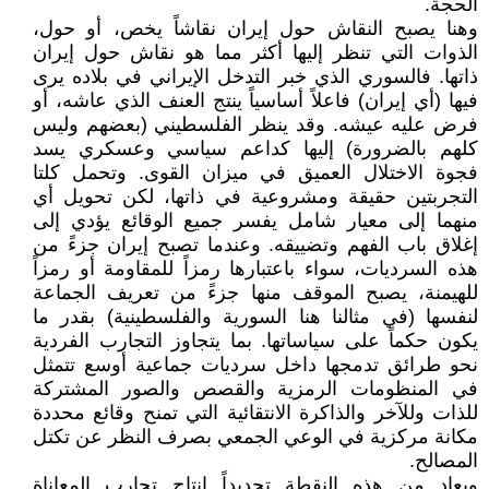
الحجة.
وهنا يصبح النقاش حول إيران نقاشاً يخص، أو حول،
الذوات التي تنظر إليها أكثر مما هو نقاش حول إيران
ذاتها. فالسوري الذي خبر التدخل الإيراني في بلاده يرى
فيها (أي إيران) فاعلاً أساسياً ينتج العنف الذي عاشه، أو
فرض عليه عيشه. وقد ينظر الفلسطيني (بعضهم وليس
كلهم بالضرورة) إليها كداعم سياسي وعسكري يسد
فجوة الاختلال العميق في ميزان القوى. وتحمل كلتا
التجربتين حقيقة ومشروعية في ذاتها، لكن تحويل أي
منهما إلى معيار شامل يفسر جميع الوقائع يؤدي إلى
إغلاق باب الفهم وتضييقه. وعندما تصبح إيران جزءً من
هذه السرديات، سواء باعتبارها رمزاً للمقاومة أو رمزاً
للهيمنة، يصبح الموقف منها جزءً من تعريف الجماعة
لنفسها (في مثالنا هنا السورية والفلسطينية) بقدر ما
يكون حكماً على سياساتها. بما يتجاوز التجارب الفردية
نحو طرائق تدمجها داخل سرديات جماعية أوسع تتمثل
في المنظومات الرمزية والقصص والصور المشتركة
للذات وللآخر والذاكرة الانتقائية التي تمنح وقائع محددة
مكانة مركزية في الوعي الجمعي بصرف النظر عن تكتل
المصالح.
ويعاد من هذه النقطة تحديداً إنتاج تجارب المعاناة