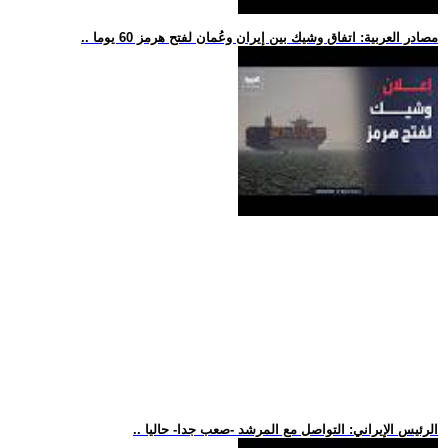
.. مصادر العربية: اتفاق وشيك بين إيران وعُمان لفتح هرمز 60 يوما
.. الرئيس الإيراني: التواصل مع المرشد -صعب جدا- حاليا