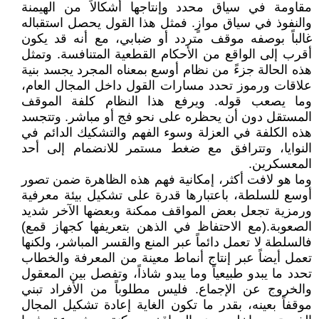
مقاومة في سياق محدد وإنتاجها أشكالاً من الهيمنة
والنفوذ في سياق موازٍ. فمثل هذا القول يحصل استقباله
غالباً بوصفه موقف متردد أو ضبابي، مع أنه قد يكون
أقرب إلى الواقع من الأحكام القطعية المتنافسة. وتمثل
هذه الحالة جزءً من نظام أوسع بمعناه المجرد يجسد بنية
علاقات ورموز تحدد مسارات القول داخل المجال العام،
وما يصعب قوله. ويرفع هذا النظام كلفة الموقف
المستقل دون أن يحظره على نحو فج أو مباشر. وتتجسد
هذه الكلفة في العزلة وسوء الفهم والتشكيك الدائم في
النوايا، وتترافق مع ضغط مستمر للانضمام إلى أحد
المعسكرين.
وما هو لافت أكثر، إمكانية فهم هذه الظاهرة ضمن تصور
أوسع للسلطة، باعتبارها قدرة على تشكيل بيئة معرفية
ورمزية تجعل بعض المواقف ممكنة وبعضها الآخر شديد
الصعوبة.(مع الاحتفاظ في الذهن بتعريفها كجهاز قمع)
فالسلطة لا تعمل دائماً عبر المنع والقسر المباشر، ولكنها
تعمل أيضاً عبر إنتاج أنماط معينة من المعرفة والخطاب
تحدد ما يبدو طبيعياً وما يبدو شاذاً، وتفصل بين المعقول
والخروج عن الإجماع. فليس مطلوباً من الأفراد تبني
موقفاً بعينه، بقدر ما تكون الغاية إعادة تشكيل المجال