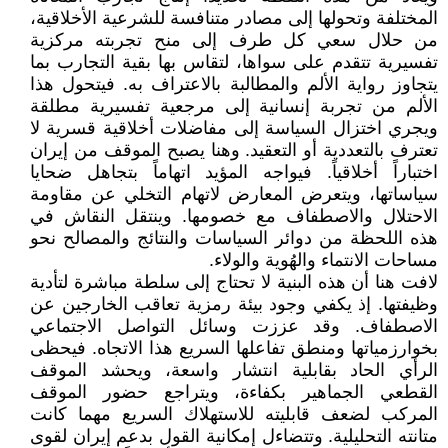
المختلفة وتحولها إلى مصادر متنافسة للشرعية الأخلاقية،
من حلال سعي كل طرف إلى منح تجربته مركزية
تفسيرية تتقدم على سواها، لتقاس بها بقية التجارب بما
يتجاوز رواية الألم والمطالبة بالاعتراف به. فيتحول هذا
الألم من تجربة إنسانية إلى مرجعية تفسيرية مطلقة
ويجري اختزال السياسة إلى مفاضلات أخلاقية قسرية لا
تعترف بالتعددية أو التعقيد. وهنا يصبح الموقف من إيران
اختباراً أخلاقياً. فيواجه المؤيد اتهاماً بتجاهل ضحايا
سياساتها، ويتعرض المعارض لاتهام التخلي عن مقاومة
الاحتلال والاصطفاف مع خصومها. وينتقل النقاش في
هذه اللحظة من دوائر السياسات والنتائج والمصالح نحو
مساحات الانتماء والهُوية والولاء.
لافت هنا أن هذه البنية لا تحتاج إلى سلطة مباشرة لتأدية
وظيفتها. إذ يكفي وجود بيئة رمزية تعاقب الخارجين عن
الاصطفاف. وقد عززت وسائل التواصل الاجتماعي
بخوارزمياتها ومنطق تفاعلها السريع هذا الاتجاه. فيحظى
الرأي الحاد بقابلية انتشار واسعة، ويحشد الموقف
القطعي الجماهير بكفاءة، ويتراجع حضور الموقف
المركب لضعف قابليته للاستهلاك السريع مهما كانت
متانته التحليلية. وتتضاءل إمكانية القول بدعم إيران لقوى