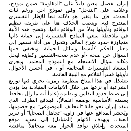
إيران لفصيل معين دليلاً على "المقاومة" ضمن نموذج،
وعلامة على "التدخل" وفق نموذج آخر. ورغم ثبات
الحدث، فإن ما يتغير هو دلالته تبعاً للإطار التفسيري
المندرج فيه. وينصب الخلاف هنا على طريقة تنظيم
الوقائع وتأويلها بدلاً من الوقائع ذاتها. وتتضح هذه الآلية
في ملاحظة سعي النماذج التفسيرية إلى حماية ذاتها
متجاوزة حدود شرح العالم. وتتحول من أداة تفسير إلى
معيار للحكم كأبسط وسائل الحماية. ويختفي حينها
السؤال عن صحة -أو عدم صحة-التفسير وكفايته ليحل
مكانه سؤال الانسجام مع النموذج المعتمد. ويجري
استبعاد التفسيرات المخالفة أو ، في أحسن الأجوال،
تأويلها قسراً لتتلاءم مع البنية القائمة.
يتشكل في هذا المناخ منظومة رمزية يجري فيها توزيع
الشرعية أو نزعها من خلال الاتهامات المتبادلة يما يؤدي
إلى ضبط حدود النقاش وتنظيمه (علماً أنه ما زال يحافظ
بسمته الأساسية بوصفه انفعالاً)، فيندفع الطرف الذي
ينتقد إيران نحو خانة "التحالف الموضوعي" مع خصومها،
ويُحشر المدافع عنها في زاوية "تجاهل الضحايا" أو تبرير
العنف. ويهدف الاتهام (المتبادل) إلى تحديد موقع
المتحدث وإغلاق نوافذ الحوار معه متجاهلاً مناقشة