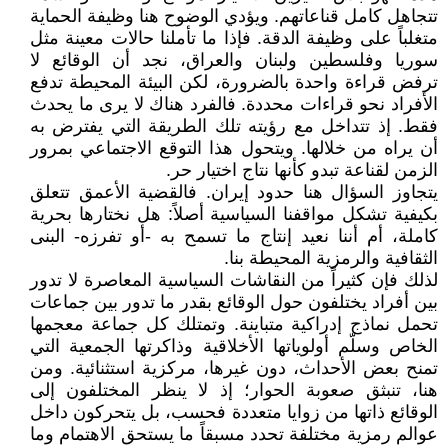
تتجاهل كامل قناعاتهم. ويؤدي الوضوح هنا وظيفة الحماية
متغلباً على وظيفة الدقة. فإذا ما تأملنا حالات معينة مثل
سوريا وفلسطين ولبنان والعراق، نجد أن الوقائع لا
ترفض قراءة واحدة بالضرورة، لكن البيئة المحيطة تدفع
الأفراد نحو قراءات محددة. فالفرد هناك لا يرى ما يحدث
فقط. إذ تتداخل مع رؤيته تلك الطريقة التي يفترض به
أن يراه من خلالها. ويتحول هذا التوقع الاجتماعي بمرور
الزمن لقناعة تبدو كأنها نتاج اختيار حر.
يتجاوز السؤال هنا حدود إيران. فالقضية الأعمق تتعلق
بكيفية تشكل مواقفنا السياسية أصلاً: هل نختارها بحرية
كاملة، أم أننا نعيد إنتاج ما تسمح به -أو تفرزه- البنى
الثقافية والرمزية المحيطة بنا.
لذلك فإن كثيراً من النقاشات السياسية المعاصرة لا تدور
بين أفراد يختلفون حول الوقائع بقدر ما تدور بين جماعات
تحمل نماذج إدراكية متباينة. وتمتلك كل جماعة معجمها
الخاص وسلّم أولوياتها الأخلاقية وذاكرتها الجمعية التي
تمنح بعض الأحداث، دون غيرها، مركزية استثنائية. ومن
هنا، تنبثق صعوبة الحوار؛ إذ لا ينظر المختلفون إلى
الوقائع ذاتها من زوايا متعددة فحسب، بل يتحركون داخل
عوالم رمزية مختلفة تحدد مسبقاً ما يستحق الاهتمام وما