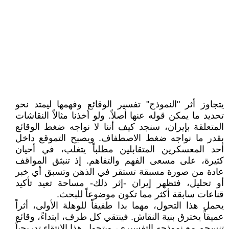
يتجاوز أثر "النموذج" تفسير الوقائع وفهمها ليمتد نحو
تحديد ما يمكن قوله عنها أصلاً. ولو أخذنا مثالاً النقاشات
المتعلقة بإيران، سنجد كيف أننا لا نواجه ضغط الوقائع
بقدر ما نواجه ضغط الاصطفاف. ويصبح التموقع داخل
أحد المعسكرين المتقابلين مطلباً يتغلب، في أحيان
كثيرة، على مسعى الفهم والتفاهم. إذ تنبثق المواقف
عادة من صورة مسبقة تستقر في الذهن وتسبق أي خبر
أو تحليل، فتظهر إيران -إثر ذلك- مساحة تعيد تأكيد
قناعات سابقة أكثر مما تكون موضوعاً للبحث.
يحمل هذا التحول، مهما بدا طفيفاً للوهلة الأولى، أثراً
عميقاً يخترق بنية النقاش. فينتقي كل طرف، ابتداءً، وقائع
تنسجم مع نموذجه التفسيري، ويتحول هذا الانتقاء تدريجياً