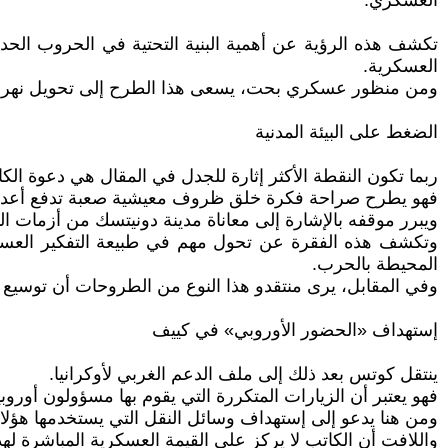
العسكري.
تكشف هذه الرؤية عن أهمية البنية التحتية في الحروب الح
العسكرية.
ومن منظور عسكري بحت، يسعى هذا الطرح إلى تحويل نهر دنيب
الضغط على البيئة المدنية
ربما تكون النقطة الأكثر إثارة للجدل في المقال هي دعوة ا
فهو يطرح صراحة فكرة خلق ظروف معيشية صعبة تدفع أعداداً كبي
ويبرر موقفه بالإشارة إلى معاناة مدينة دونيتسك من أزمات الميا
وتكشف هذه الفقرة عن تحول مهم في طبيعة التفكير العسكري ا
المحيطة بالحرب.
وفي المقابل، يرى منتقدو هذا النوع من الطروحات أن توسيع دائ
إستهداف «الحضور الأوروبي» في كييف
ينتقل كوتس بعد ذلك إلى ملف الدعم الغربي لأوكرانيا.
فهو يعتبر أن الزيارات المتكررة التي يقوم بها مسؤولون أورو
ومن هنا يدعو إلى إستهداف وسائل النقل التي يستخدمها هؤلاء 
واللافت أن الكاتب لا يركز على القيمة العسكرية المباشرة ل