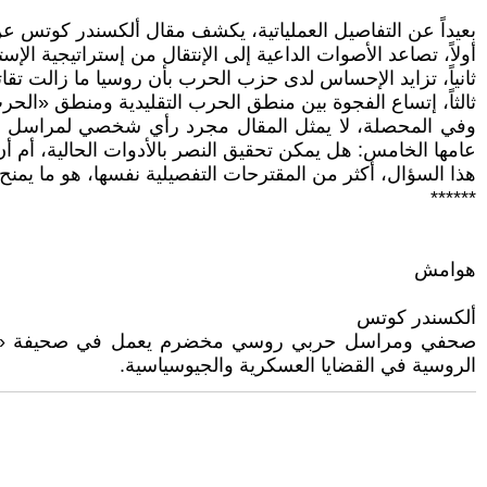
بعيداً عن التفاصيل العملياتية، يكشف مقال ألكسندر كوتس ع
أولاً، تصاعد الأصوات الداعية إلى الإنتقال من إستراتيجية الإ
ثانياً، تزايد الإحساس لدى حزب الحرب بأن روسيا ما زالت تقا
ثالثاً، إتساع الفجوة بين منطق الحرب التقليدية ومنطق «الح
وفي المحصلة، لا يمثل المقال مجرد رأي شخصي لمراسل حرب
عامها الخامس: هل يمكن تحقيق النصر بالأدوات الحالية، أم أ
هذا السؤال، أكثر من المقترحات التفصيلية نفسها، هو ما يمن
******
هوامش
ألكسندر كوتس
صحفي ومراسل حربي روسي مخضرم يعمل في صحيفة «كومسومول
الروسية في القضايا العسكرية والجيوسياسية.