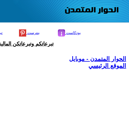
بودكاست
بنترست
تي
تبرعاتكم وتبرعاتكن المال
الحوار المتمدن - موبايل
الموقع الرئيسي