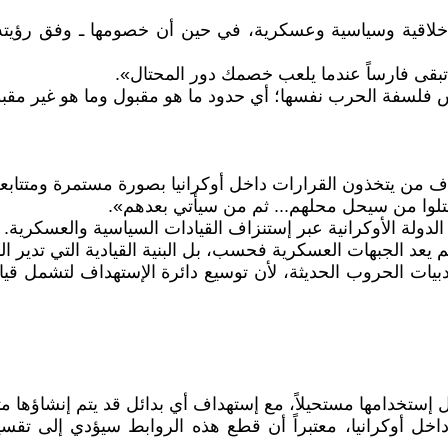
خلاقية وسياسية وعسكرية، في حين أن خصومها ـ وفق رؤيته ـ
 تبقى فارساً عندما يلعب خصمك دور المحتال».
قش فلسفة الحرب نفسها؛ أي حدود ما هو مقبول وما هو غير مقب
ف من يتخذون القرارات داخل أوكرانيا بصورة مستمرة ومتتابعة
أقتلوا من سيحل محلهم... ثم من سيأتي بعدهم».
دولة الأوكرانية عبر إستنزاف القيادات السياسية والعسكرية.
يعد الجبهات العسكرية فحسب، بل البنية القيادية التي تدير ال
 أدبيات الحروب الحديثة، لأن توسيع دائرة الإستهداف لتشمل ق
ستخدامها مستحيلاً، مع إستهداف أي بدائل قد يتم إنشاؤها مثل 
ل أوكرانيا، معتبراً أن قطع هذه الروابط سيؤدي إلى تقسيم 