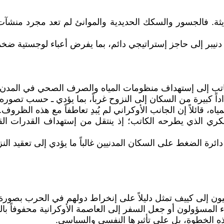
ديثة. فالجسور والسكك الحديدية والموانئ لم تعد مجرد منش
ر إلى حاجز إستراتيجي دائم، بما يفرض أعباء لوجستية ضخمة
لكاتب إلى إستهداف منظومات المياه والصرف الصحي في المدن ال
رة من السكان إلى النزوح غرباً، بما يؤدي ـ حسب تصوره ـ إلى
ه، قائلاً إن الجانب الأوكراني لم يُبدِ تعاطفاً مع هذه الظروف.
لذي يطرحه الكاتب؛ إذ ينتقل من إستهداف القدرات القتالية إ
رة الضغط على السكان المدنيين غالباً ما يؤدي إلى تعقيد النز
بيون إلى كييف تمثل دليلاً على إنخراط دولهم في الحرب بصورة
المسؤولون أو جعل السفر إلى العاصمة الأوكرانية محفوفاً بال
هذه الخطوة، بل على تأثيرها النفسي والسياسي.