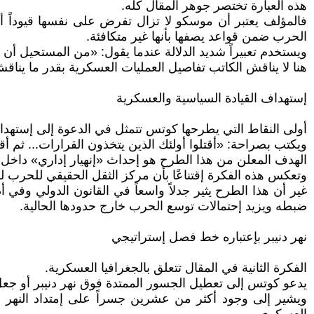
هذه العبارة تختصر جوهر المقال كله.
فالمؤلف يعتبر أن موسكو لا تزال تفرض على نفسها قيوداً أ
الحرب ضمن قواعد يصفها بأنها غير متكافئة.
ويستخدم تعبيراً شديد الدلالة عندما يقول: «من المستحيل أن
هنا لا يناقش الكاتب تفاصيل العمليات العسكرية بقدر ما ينا
إستهداف القيادة السياسية والعسكرية
أولى النقاط التي يطرحها كوتس تتمثل في الدعوة إلى إستهدا
ويكتب بصراحة: «أقتلوا أولئك الذين يتخذون القرارات... ثم 
الهدف المعلن من هذا الطرح هو إحداث «إنهيار إداري» داخل ال
وتعكس هذه الفكرة إقتناعًا بأن مركز الثقل الحقيقي للحرب لم 
غير أن هذا الطرح يثير جدلاً واسعاً في القانون الدولي وفي
ضبطه ويزيد إحتمالات توسع الحرب خارج حدودها الحالية.
نهر دنيبر بإعتباره خط فصل إستراتيجي
الفكرة الثانية في المقال تتعلق بالجغرافيا العسكرية.
يدعو كوتس إلى تعطيل الجسور الممتدة فوق نهر دنيبر أو جعل إ
ويشير إلى وجود أكثر من عشرين جسراً على إمتداد النهر داخ