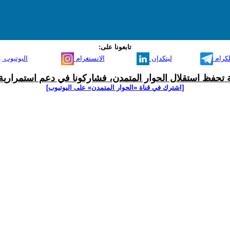
تابعونا على:
لكرام
لينكدإن
الانستغرام
اليوتيوب
ية تحفظ استقلال الحوار المتمدن، فشاركونا في دعم استمرارية 
[اشترك في قناة ‫«الحوار المتمدن» على اليوتيوب]