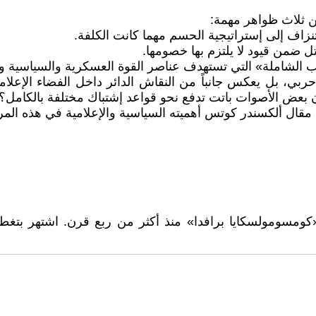
ن ثلاث ظواهر مهمة:
ستنزاف إلى إستراتيجية الحسم مهما كانت الكلفة.
تل ضمن قيود لا يلتزم بها خصومها.
رب الشاملة» التي تستهدف عناصر القوة العسكرية والسياسية وا
ي، بل يعكس جانباً من النقاش الدائر داخل الفضاء الإعلا
ن بعض الأصوات باتت تدفع نحو قواعد إشتباك مختلفة بالكامل؟
ح مقال ألكسندر كوتس أهميته السياسية والإعلامية في هذه الم
سكايا برافدا» منذ أكثر من ربع قرن. اشتهر بتغطيته ال