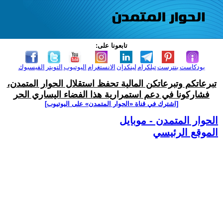
تابعونا على:
بودكاست
بنترست
تيلكرام
لينكدإن
الانستغرام
اليوتيوب
التويتر
الفيسبوك
تبرعاتكم وتبرعاتكن المالية تحفظ استقلال الحوار المتمدن،
فشاركونا في دعم استمرارية هذا الفضاء اليساري الحر
[اشترك في قناة ‫«الحوار المتمدن» على اليوتيوب]
الحوار المتمدن - موبايل
الموقع الرئيسي