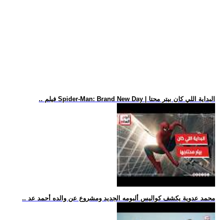
.. فيلم Spider-Man: Brand New Day | البداية اللي كان بيتر محتا
.. محمد عدوية يكشف كواليس ألبومه الجديد ومشروع عن والده أحمد عد