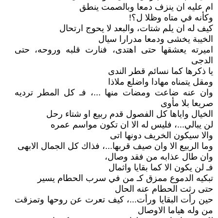
ام عليه ان ينزف دمعا وبالصمت ينطق
وكأنه في متاه وظلا ل؟!
كيف له ان يلم شتات، والبعد لا يحوج ارتحال
الخيبة يخشى ودمعا مدرارا سيال
اميرته يعشقها حتى اهتدى، فنارت قلبه وروحه، حتى
الدجى
يا ذكرها كما نسائم قطر الندى
ومقل يتمناه مهادا واضلع ملاذا
وان عنه ضاعت ومضات منها ...، فـ كل المطر ترديه
صريعا بلا مأوى
الخيال واياها كل الفصول قدم ربيع او شتاء رحل
لن يبالي...، فليس له الا ان تكون مواسم عمره
والا سيكون الخريف دونها اتى
وما الربيع الا وان صيف قربها...، فذاك كل الجمال الابهى
وان طال عذابه من فقد وصال،
فـ لن يكون الا كما بقايا واثمال
تبكيه الدموع ممزق كـ من في سرب الحطام يسير
حتى رثت الحطام عنه الحال
حين رأت البقايا ورأت...، كيف تعرت عن روحها وتمزقت
من وله هياما الاوصال