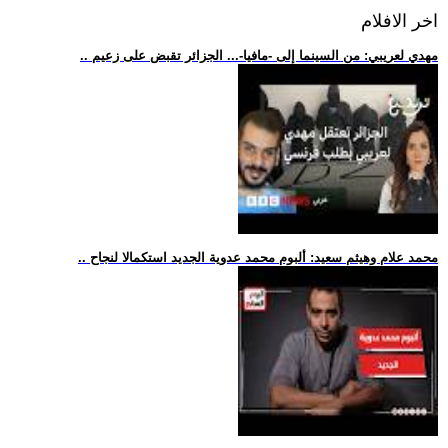
اخر الافلام
.. مهدي لعريبي: من السينما إلى -مافيا-... الجزائر تقبض على زعيم
.. محمد علام وهيثم سعيد: ألبوم محمد عدوية الجديد استكمالا لنجاح