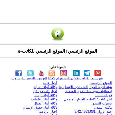
الموقع الرئيسي
الموقع الرئيسي للكاتب-ة
|
تابعونا على:
بنترست
تيلكرام
لينكدإن
الانستغرام
RSS
اليوتيوب
التويتر
الفيسبوك
الموقع الرئيسي
أخبار عامة
هيئة ادارة الحوار المتمدن - للإتصال بنا
وكالة أنباء المرأة
إحصائيات مؤسسة الحوار المتمدن
اخبار الأدب والفن
قواعد النشر
وكالة أنباء اليسار
ابرز كتاب / كاتبات الحوار المتمدن
وكالة أنباء العلمانية
يوتيوب التمدن
وكالة أنباء العمال
مكتبة التمدن
وكالة أنباء حقوق الإنسان
عدد الزوار: 3,427,863,081
اخبار الرياضة