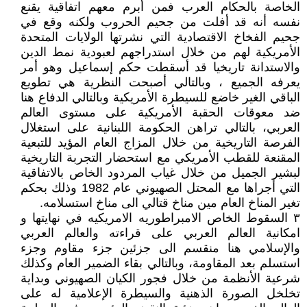
الخاصة بالحكام العرب فمن أبرم معهم اتفاقية يقنع
نفسه أنه قد أفلت من جحيم الحروب ولكنه وقع في
جحيم الفخاخ الاقتصادية التي نشرتها الولايات المتحدة
الأمريكية لهم من خلال استدراجهم لعبودية نمط الدين
والاستدانة تاريخيا قد أسقطت حكم إسماعيل وهو أمر
يعرفه الجميع ، وبالتالي أصبحت النظرية هي تطويع
الباقي الغير خاضع للسيطرة الأمريكية وبالتالي الدفاع هنا
ضد معوقات الحقبة الأمريكية على مستوى العالم
العربي، بالتالي تراهن الحكومة اللبنانية على استغلال
الفرصة التاريخية من خلال المزاج العام المؤيد للتبعية
المقنعة للقطب الأمريكي مع استحضار التجربة التاريخية
لبشير الجميل من خلال غياب المردود الخاص بالاتفاقية
التي أجراها مع المحتل الصهيوني عام 1982 وذلك بحكم
تغير المناخ العام مين مناخ قتالي الى مناخ استسلامه.
٣ السقوط الخاص الامبراطوريه الامريكيه في نهايتها و
امكانية العالم العربي على قراءته والعالم العربي
والإسلامي هنا منقسم الى جزئين جزء مقاوم وجزء
استسلم بعد المقاومة، وبالتالي بقاء الضمير العام وكذلك
شرعية الأنظمة من خلال فجور الكيان الصهيوني وبداية
تخلخل الصورة الذهنية والسيطرة الإعلامية له على