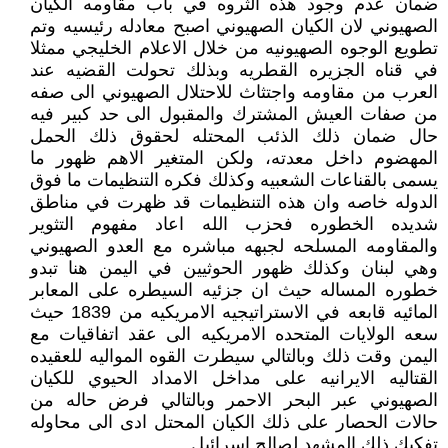
ضمان عدم وجود هذه الثروه في باب مقاومه الكيان
الصهيوني لان الكيان الصهيوني اصبح معادله رئيسيه وتم
تطويع الوجوه الصهيونيه من خلال الاعلام الخليجي ممثلا
في قناه الجزيره القطريه وبذلك تحولت القضيه عند
العرب من مقاومه واجتثاث للاحتلال الصهيوني الى صفه
من صفات العيش المشترك والمقبول الى حد كبير فيه
حال ضمان ذلك الذئب المحتله لحقوق ذلك الحمل
المهضوم داخل معدته، ولكن المتغير الاهم ظهور ما
يسمى بالقناعات الشعبيه وكذلك فكره التنظيمات ما فوق
الدوله خاصه وان هذه التنظيمات قد ظهرت في مناطق
شديده الخطوره فحزب الله اعاد مفهوم التثوير
والمقاومه المسلحه لجبهه مباشره مع العدو الصهيوني
وهي لبنان وكذلك ظهور الحوثيين في اليمن هنا تبدو
خطوره المساله حيث ان جزئيه السيطره على المعابر
المائيه قابعه في الاستراتيجيه الامريكيه من 1839 حيث
سعه الولايات المتحده الامريكيه الى عقد اتفاقيات مع
اليمن وقت ذلك وبالتالي سيطرت القوه المواليه للعقيده
القتاليه الايرانيه على مداخل الامداد الحيوي للكيان
الصهيوني عبر البحر الاحمر وبالتالي فرض حاله من
حالات الحصار على ذلك الكيان المحتل ادى الى محاوله
تفكيك ذلك المشهد لصالح اسرائيل .