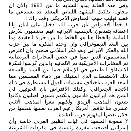
وفي هذه الحالة يبدو التشابه ما بين 1982 والان ان
محاولة تفكيك المشهد اللبناني المعقد قد يستدعي ما
فعله فيليب حبيب المفاوض الامريكي وقت زاك :
١ خطأ الافتراض بأن حزب الله دخيل على لبنان وانا
اعضائه يتمتعون بالجنسيه الايرانيه انهم مغتصبون للارض
اللبنانية والخطا هنا هو الخلط ما بين حرية العقيدة وما
بين البعد الديموغرافي وان وحدة الفكرة ما بين حزب
الله والفكر الايراني وهو فكر اسلامي صحيح وان اعترض
المتاسلمون الذين نموا في حضن المخابرات البريطانية
ثم المخابرات الأمريكية ثم الالمانيه والذين كرسوا لفكرة
الانشقاق الطبيعي في الإسلام فيما بين السنة والشيعة
ذلك الاستقطاب الذي استهلك من دماء المسلمين مما
أسعد الغرب باختلاف مسميات الدول المسيطرة في ذلك
الاتجاه الجغرافي، وكذلك الافتراض بان الحوثيين في
اليمن هم ايرانيون قادمون ولكنهم يمنيون اصليون وكانوا
يتبعون المذهب الزيدي ولكنهم تبعوا المذهب الاثني
عشري هنا تناقض أمريكا زعيم الغرب نفسها بنفسها من
خلال بغضها لمفهوم حرية العقيدة.
٢ صعوبة المشهد في غياب الظهير العربي خاصة وأن
إسرائيل أصبحت مفردة رئيسية في مفردات الشرعية