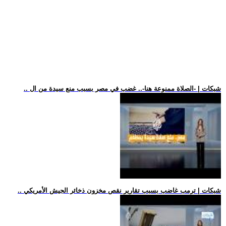
.. شبكات | -الصلاة ممنوعة هنا-.. غضب في مصر بسبب منع سيدة من ال
.. شبكات | ترمب غاضب بسبب تقارير نقص مخزون ذخائر الجيش الأمريكي