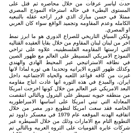
حدث لياسر عرفات من خلال محاصره ثم قتل على
المستوى البطيء في حاله استرخاء النموذج المصري
ممثلا في حسن مبارك الذي قرر اراحه عقله بالتبعيه
الكامله وعدم المقاومه وتجميد الواقع سواء كان العربي
او المصري.
ولكن السياق التاريخي للصراع الدوري هو ما ابرز نمط
اخر من لبنان لبنان المقاوم من خلال بقايا العقيده القتاليه
التي ارستها المقاومه الفلسطينيه، علاوه على تراخي
النموذج الامريكي المسيطر على العالم مع ظهور الصين
في نطاقه الاستراتيجي عبر المحيط الهادي والهندي
وكذلك ظهور الثوره الايرانيه وتحديدا هي ثوره لماذا لانها
غيرت من كافه قواعد اللعبه والحياه الاجتماعيه داخل
ايران، والمبدع في هذه الثوره انها عادت انتاج مقاومه
البعد الامريكي عبر العالم من خلال كونها اخرجت امريكا
من منطقه حيويه تسيطر على البترول وبالتالي انتقصت
المعادله التي تبني امريكا على اساسها الامبراطوريه
الخاصه فقد سعت امريكا لتطويع دور مصر من خلال
اتفاقيه الهدنه الموقعه عام 1979 في معسكر داوود ثم
التطويع التام مع الامارات وذلك من خلال السيطره عبر
شركات عابره القوميات على الثروه العربيه وبالتالي تم