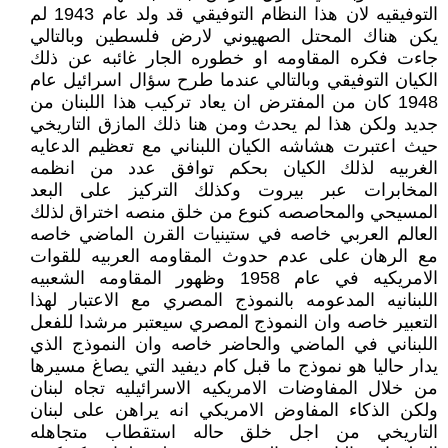
التوفيقيه لان هذا النظام التوفيقي قد ولد عام 1943 لم
يكن هناك المحتل الصهيوني لارض فلسطين وبالتالي
جاءت فكره المقاومه او خطوره الجار غائبه عن ذلك
الكيان التوفيقي وبالتالي عندما طرح سؤال اسرائيل عام
1948 كان من المفترض ان يعاد تركيب هذا اللبنان من
جديد ولكن هذا لم يحدث ومن هنا ذلك المازق التاريخي
حيث اعتبرت هشاشه الكيان اللبناني مع تعظيم الدعايه
الغربيه لذلك الكيان بحكم توافق عدد من انظمه
المخابرات عبر بيروت وكذلك التركيز على البعد
المسيحي والمحاصصه كنوع من خلق منصه اختراق لذلك
العالم العربي خاصه في ستينيات القرن الماضي خاصه
مع الرهان على عدم حدوث المقاومه العربيه للقوات
الامريكيه في عام 1958 وظهور المقاومه الشعبيه
اللبنانيه المدعومه بالنموذج المصري مع الاعتبار لهذا
التعبير خاصه وان النموذج المصري سيعتبر مرشدا للفعل
اللبناني في الماضي والحاضر خاصه وان النموذج الذي
يدار حاليا هو نموذج ما قبل كام ديفيد التي يصاغ مسيرها
من خلال المفاوضات الامريكيه الاسرائيليه تجاه لبنان
ولكن الذكاء المفاوض الامريكي انه يراهن على لبنان
التاريخي من اجل خلق حاله استقطاب متجاهله