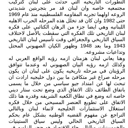
التطورات التاريخيه التي حدثت على لبنان كتركيب
مجتمعيه خاصه وان لبنان قد مر بتجربتين شديدتي
الروعه اولهما تجربه المقاومه الفلسطينيه منذ عام 1969
حتى 1982 وان كان قد تخلل هذه المرحله الحرب الاهليه
اللبنانيه وهي ايضا جزء من الرهان الكتائبي على فكره
لبنان التاريخي تلك الفكره التي سقطت بالأصل لاختلاف
السياق التاريخي والجغرافي وقت تأسيس لبنان التاريخي
1943 وما بعد 1948 وظهور الكيان الصهيوني المحتل
وتداعيات مشروعه.
وهنا يعاني لبنان هزمتان ازمه رؤيه الواقع العربي له
وكذلك ازمه رؤيه البيان الصهيوني له وعندما تتوافق
الرؤيتان في مرحله تاريخيه يكون على لبنان ان يكون
مرحله صراع غير متكافئ ما بين دول خليجيه ارادت ان
تبحث لها عن امتداد جيو سياسي من خلال ما يسمى
باتفاق الطائف ذلك الاتفاق الذي وضع تحت ستار ديني
خاصه انه وضع في نطاق الكعبه الشريفه وقدره هنا ذلك
الاتفاق على تطويع العنصر المسيحي من خلال فكره
استغلال الاستثمارات الخليجيه لانماء لبنان وبالتالي
التراجع عن مفهوم القضيه الوطنيه بشكل عام بحكم
السياق التاريخي الحالي وليس سياق الستينيات
والخمسينيات وبالتالي جاء الاقتصاد هو حجر الزاويه في