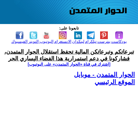
تابعونا على:
بودكاست
بنترست
تيلكرام
لينكدإن
الانستغرام
اليوتيوب
التويتر
الفيسبوك
تبرعاتكم وتبرعاتكن المالية تحفظ استقلال الحوار المتمدن،
فشاركونا في دعم استمرارية هذا الفضاء اليساري الحر
[اشترك في قناة ‫«الحوار المتمدن» على اليوتيوب]
الحوار المتمدن - موبايل
الموقع الرئيسي