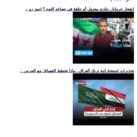
.. انفجار جرمانا.. حادث معزول أم حلقة في تصاعد التوتر؟ |نيوز زو
.. تحذيرات استخباراتية تربك العراق.. ماذا تخطط الفصائل مع الحرس