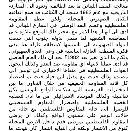
معالجه الملف اللبناني ما بعد الطائف، ونعود الى المقارنه
التاريخيه مع عام 1982 سنجد ان الكتائب قد صنع اتفاقيه
الكيان الصهيوني المحتله ولكن عظم المقاومه
الفلسطينيه وعظم البعد الوطني في الشارع اللبناني قد
ادى الى انهيار هذا الامر مع تفجير ذلك الموقع علاوه على
المقاطعه الشعبيه لما سمي بدوله جنوب التي سعت
الدوله الصهيونيه الى تاسيسها كمنطقه عازله هنا تبقى
فكره المنطقه العازله اساسيه في وعي العدو الصهيوني،
ولكن ما الذي تغير بعد 1982؟ نجد ان ذلك العام الفاصل
قد ادى عمليا لانتهاء اي مقاومه ضد العدو وكذلك التحول
القوات الفلسطينيه في منفاها الاختياري في تونس الى
مصيده وذلك حدث مع مقتل ابي جهاد حيث تم اصطياد
كل قاده المقاومه الحقيقيه من خلال التعاون ما بين
المخابرات الفرنسيه التي شكلت الواقع التونسي بكل
تفاصيله وكذلك الموساد الاسرائيلي من ما ادى لتصفيه
القضيه الفلسطينيه واضطرار المقاوم الفلسطيني
للوصول الى حاله المفاوض الفلسطيني مع حاله من
حالات الوهم على مستوى الواقع وكذلك ان يرضى
المقاوم الفلسطيني بموطئ قدم داخل الارض المحتله
كنوع من الانتصار ولكنه في النهايه انتصار كان نتيجته ما