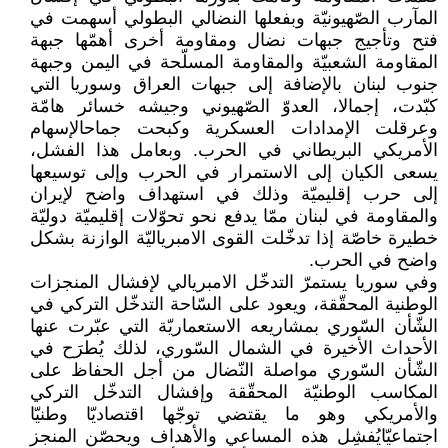
المآرب الصّهيونيّة وبفعلها النضالي البطولي أسهمت في
فتح وتأجيج جبهات نضال ومقاومة أخرى أهمّها جبهة
المقاومة الشعبيّة والمقاومة المسلّحة في اليمن وجبهة
جنوب لبنان بالإضافة إلى جبهات العراق وسوريا التي
كبّدت، إجمالا، العدوّ الصّهيوني وجيشه خسائر هامّة
وعرقلت الإمدادات العسكرية وكبحت جماحالإسهام
الأمريكي البريطاني في الحرب. وبعامل هذا الفشل،
يسعى الكيان إلى الاستمرار في الحرب وإلى توسيعها
إلى حرب إقليميّة وذلك في استهداف واضح لإيران
والمقاومة في لبنان ممّا يدفع نحو تحوّلات إقليميّة دوليّة
خطيرة خاصّة إذا تدخّلت القوى الامبرياليّة الوازنة بشكل
واضح في الحرب.
وفي سوريا يستمرّ التدخّل الامبريالي لإفشال المنجزات
الوطنية المحقّقة، ويعود على السّاحة التدخّل التركي في
الشّأن السّوري بمشاريعه الاستعماريّة التي عبّرت عنها
الأحداث الأخيرة في الشمال السّوري، لذلك يُطرَح في
الشّأن السّوري مواصلة النّضال من أجل الحفاظ على
المكاسب الوطنيّة المحقّقة وإفشال التدخّل التركي
والأمريكي وهو ما يقتضي توجّها اقتصاديّا وطنيّا
اجتماعيّايُفشِل هذه المساعي والأهداف ويحصّن المنجز