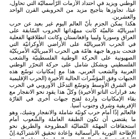
الوطني ويزيد في احتداد الأزمات الرّأسماليّة التي تحاول،
عبثا، تجاوزها بتأجيج مزيد من الحروبفي القرن الواحد
والعشرين.
هكذا يمكن الجزم بأنّ العالم اليوم غير بعيد عن حرب
امبرياليّة عالميّة كانت ممهّداتها الحروب السّابقة على
العراق وسوريا وليبيا وافغانستان وكانت انطلاقتها الفعلية
في الحرب الامبرياليّة على الأراضي الأوكرانيّة التي
فتحت بدورها جبهة هامّة هي الحرب الامبرياليّة الأمريكيّة
الصهيونية على الحركة الوطنية الفلسطينيّة والشعب
الفلسطيني وبشكل شامل على حركة التحرّر الوطني
العربية والشعب العربي، هذا مع إمكانيات توسّع هذه
الجبهات وفق المؤشّرات الحالية الأخيرة (الحرب الإقليمية
في الشرق الأوسط وتوسّع التدخّل الأوروبي في الحرب
بعد قرارات الناتو الأخيرة) وكلّ هذا يقود نحو الانفجار مع
بقاء الإمكانيات واردة لفتح جبهات أخرى في القارّة
الإفريقية وشرق وجنوب آسيا.
فالعالم إذًا أمام حرب كونيّة شاملة والانفجار وشيك، وهو
ما يقتضي أن تكون الطبقة العاملة والشّعوب أمام
استحقاقات المهمّة النّضاليّة المطروحة والطريق نحو
الإطاحة الثورية بالرأسمالية وإعادة تحقيق الاشتراكية.إنّ