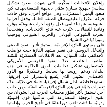
وإعلان الانتخابات المبكّرة، التي شهدت صعود تشكيل
سياسيّ جبهويّ يساريّ سُمّي بالجبهة الشعبيّة،بهدف كبح
صعود اليمين المتطرّف. وفي مواقع أخرى، وفق حالات
حركة الصّراع الطبقيونضال الطبقة العاملة وفعل أحزابها
الشيوعية، شهدنا تنامي فعل وقوّة أحزاب شيوعيّة مؤثّرة
وقائدة للنضالات، عبّرت عنه نتائج الانتخابات، وهيتحديدا
الحزب الشيوعي اليوناني والحزب الشيوعي ببوهيميا
ومورافيا في التشييك.
على مستوى القارّة الإفريقيّة، يستمرّ تأثير النفوذ الصيني
والتدخّل الروسي في تغيير مشهد القارّة حيث تواصلت
الأحداثفي ذلك السياق، بعد الانقلابات العسكريّة للسّنة
الماضية الحاصلة ضدّ النفوذ الفرنسي الأمريكي
الاستعماري،بتشكيل تحالفات للقوى الحاكمة في هذه
البلدان ودعم روسيا لها سياسيّا وعسكريّا مع الدّور
الاقتصادي الصّيني الذي يتّسع باستمرار في إفريقيا،
مستهدفاخاصّة بلدان شمال إفريقيا، حاملا في طيّاته عدّة
تغييرات هامّة في هذه القارّة الإفريقيّة الغنيّة. ومن جانب
آخر، تستمرّ بأكثر تطوّر مخلّفات الحرب في السّودان بين
القوى الرجعيّة المتصارعة التي تدعّمها قوى إقليميّة
ودوليّة ما فتئت تلعب دورا هامّا في تأجيج الحرب وإدامتها