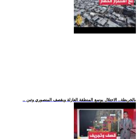
.. بالخريطة.. الاحتلال يوسع المنطقة العازلة ويقصف المنصوري وتبن