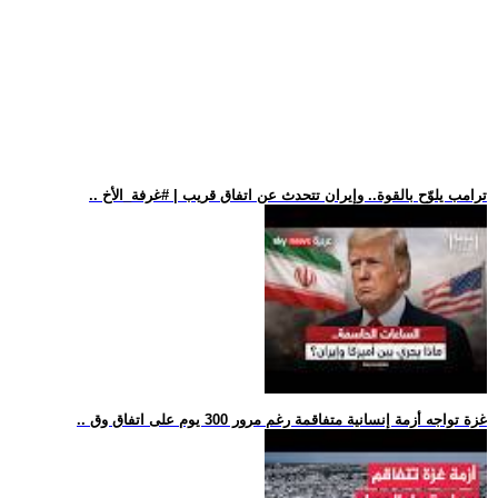
.. ترامب يلوّح بالقوة.. وإيران تتحدث عن اتفاق قريب | #غرفة_الأخ
.. غزة تواجه أزمة إنسانية متفاقمة رغم مرور 300 يوم على اتفاق وق