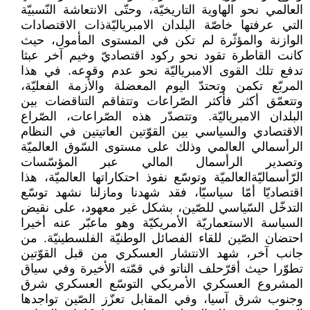
العالمي نحو الهاوية التاريخيّة، وحتّى الانتعاشة النّسبيّة
التي عرفتها خاصّة البلدان الامبرياليّةذات الاقتصادات
الوازنة والمؤثّرة لم تكن في المستوى المأمول، حيث
كانت القاطرة تقود نحو ركود اقتصاديّ وخيم آخر عبثا
تدفع تلك القوى الامبرياليّة نحو عدم وقوعه. في هذا
المربّع تكمن وتحتدّ اليوم المعضلة والأزمة الفعليّة،
وتتعمّق أكثر فأكثر الصّراعات وتتفاقم التناقضات بين
البلدان الامبرياليّة. وتتصدّر هذه الصّراعات، الصّراع
الاقتصادي والسياسي بين القوّتين العاتيتين في النظام
الرأسمالي العالمي وذلك على مستوى السّوق العالميّة
وتصدير الرأسمال المالي عبر المؤسّسات
الرّأسماليّةالعالميّة وتوسّع نفوذ احتكاراتها العالميّة، هذا
اقتصاديّا أمّا سياسيّا، فقد شهدنا ومازلنا نشهد توسّع
التدخّل السّياسي للصّين، بشكل غير معهود، على نقيض
السياسة الاستعماريّة الأمريكيّة وهو ماعبّر عنه أخيرا
احتضان الصّين للقاء الفصائل الوطنيّة الفلسطينيّة. من
جانب آخر، شهد الانتشار العسكري من قبل القوّتين
تطوّرا حيث أقرّحلف الناتو في قمّته الأخيرة وفي سياق
المشروع العسكري الأمريكي التوسّع العسكري شرق
وجنوب شرق آسيا، وفي المقابل تعزّز الصّين تواجدها