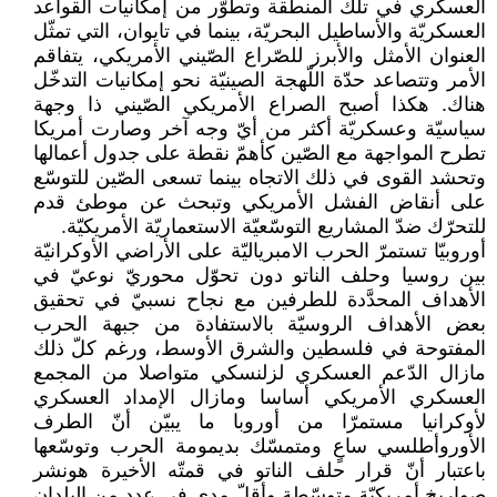
العسكري في تلك المنطقة وتطوّر من إمكانيات القواعد
العسكريّة والأساطيل البحريّة، بينما في تايوان، التي تمثّل
العنوان الأمثل والأبرز للصّراع الصّيني الأمريكي، يتفاقم
الأمر وتتصاعد حدّة اللّهجة الصينيّة نحو إمكانيات التدخّل
هناك. هكذا أصبح الصراع الأمريكي الصّيني ذا وجهة
سياسيّة وعسكريّة أكثر من أيّ وجه آخر وصارت أمريكا
تطرح المواجهة مع الصّين كأهمّ نقطة على جدول أعمالها
وتحشد القوى في ذلك الاتجاه بينما تسعى الصّين للتوسّع
على أنقاض الفشل الأمريكي وتبحث عن موطئ قدم
للتحرّك ضدّ المشاريع التوسّعيّة الاستعماريّة الأمريكيّة.
أوروبيّا تستمرّ الحرب الامبرياليّة على الأراضي الأوكرانيّة
بين روسيا وحلف الناتو دون تحوّل محوريّ نوعيّ في
الأهداف المحدَّدة للطرفين مع نجاح نسبيّ في تحقيق
بعض الأهداف الروسيّة بالاستفادة من جبهة الحرب
المفتوحة في فلسطين والشرق الأوسط، ورغم كلّ ذلك
مازال الدّعم العسكري لزلنسكي متواصلا من المجمع
العسكري الأمريكي أساسا ومازال الإمداد العسكري
لأوكرانيا مستمرّا من أوروبا ما يبيّن أنّ الطرف
الأوروأطلسي ساعٍ ومتمسّك بديمومة الحرب وتوسّعها
باعتبار أنّ قرار حلف الناتو في قمتّه الأخيرة هونشر
صواريخ أمريكيّة متوسّطة وأقلّ مدى في عدد من البلدان