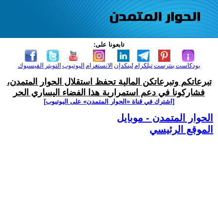
تابعونا على:
بودكاست
بنترست
تيلكرام
لينكدإن
الانستغرام
اليوتيوب
التويتر
الفيسبوك
تبرعاتكم وتبرعاتكن المالية تحفظ استقلال الحوار المتمدن،
فشاركونا في دعم استمرارية هذا الفضاء اليساري الحر
[اشترك في قناة ‫«الحوار المتمدن» على اليوتيوب]
الحوار المتمدن - موبايل
الموقع الرئيسي