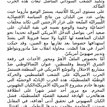
وتكبيد الشعب السوداني المناضل تبعات هذه الحرب
الفتّاكة.
على مستوى أمريكا اللّاتينية، يستمرّ الوضع مأزوما حيث
يعاني عدد من البلدان من نتائج السياسة الاقتصادّية
اللّيبيراليّة المتّبعة على غرار الأرجنتين التي تكابد مخلّفات
اجتماعيّة وخيمة والوضع نفسه في بقية البلدان. على
صعيد آخر، يتواصل التدخّل الأمريكي الموجّه تحديدا نحو
البلدان المناهضة لها ككوبا ولا سيما فنزويلا التي يشتدّ
استهدافها خصوصا بعد تقاربها مع الصين، وقد حيكت
أخيرا، في هذا الصّدد، محاولة انقلاب ضدّ مادوروبتواطؤ
وتدبير صهيونيّ أمريكيّ.
أمّا بخصوص الملفّ الأهمّ ومحور الأحداث في رقعة
الشرق الأوسط وفلسطين، عنوان النّضالالوطني ضدّ
مشاريع الاحتلال والتوسّع الأمريكي في المنطقة،فتستمرّ
الحرب الامبرياليّة على الشعب الفلسطيني والحركة
الوطنيّة الفلسطينيّة، هذه الحرب الإباديّة الوحشيّة التي
يقودها خادم مشروع الامبرياليّة الأمريكيّةالكيان الصّهيوني
المجرم. مع مرور أحد عشر شهرا على انطلاقة
هذهالحرب الهادفة لتصفية القضيّة الفلسطينيّة، فشل
الكيان الصهيوني في تحقيق أدنى أهدافه، في المقابل
صمدت المقاومة وقامت بدورها البطولي في إفشال