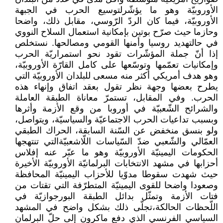
الأوروبيّة وهو ما يؤشّرلتوسيع الحرب في الجبهة
الأوروبيّة، فيما كان الردّ الرّوسي، مقابل ذلك، واضحا
وحازما حيث صرّح بوتين بإمكانية استعمال السلاح النووي
في حالتهديد روسيا وأمنها القومي ومصالحها. نستخلص
إذا أنّ جملة المؤشّرات تقود نحو استمراريّة الحرب
وإمكانيات تعمّمها وتوسّعها على كامل القارّة الأوروبيّة،
وهو هدف أمريكي أكثر منه مسعى للبلدان الأوروبيّة التي
يطرح بعضها وجهة نظر تقول بعقد اتفاق وإنهاء هذه
الحرب. وفي المقابل، تستمرّ معاناة الطبقة العاملة
والشرائح الشّعبيّة في أوروبا من وقع الأزمة وأثرها
وبسبب تداعيات الحرب الاجتماعيّة والسياسيّة، ويتواصل،
ولو بنسق منخفض عن السّنة السابقة، الحراك الطبقي
العمّالي والشّعبي ضدّ السّياسات اللّاشعبيّةالتي تنتهجها
الحكومات اليمينيّة الأوروبيّة وهو ما عبّر عنه إفلاس
أحزابها في مشهد الانتخابات البرلمانيّة الأوروبيّة الأخيرة
حيث شهدت سقوطا مدوّيا للأحزاب اليمينيّة المحافظة
وصعودا واضحا للقوى اليمينيّة المتطرّفة التي تقتات من
فتات الأزمة وتمثّل بدائل الطبقة البورجوازيّة في
اللّحظات الحالكة،تجلّى ذلك بشكل واضح في المشهد
السياسي الفرنسي الذي دفع ماكرون إلى حلّ البرلمان