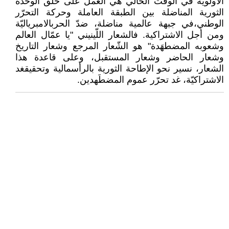
الأولويّة في الوقت الحالي هي العمل على خلق الوحدة
الثورية المناضلة بين الطبقة العاملة وحركة التحرّر
الوطني،في جبهة عالمية مناضلة، ضدّ الحربالامبرياليّة
ومن أجل الاشتراكية. فالشعار اللّينيني "يا عمّال العالم
وشعوبه المضطهَدة" هو الشّعار المرجع وشعار التاريخ
وشعار الحاضر وشعار المستقبل، وعلى قاعدة هذا
الشعار، نسير نحو الإطاحة الثورية بالرأسمالية وتحقيقغد
الاشتراكيّة، غد تحرّر عموم المضطَهدين.