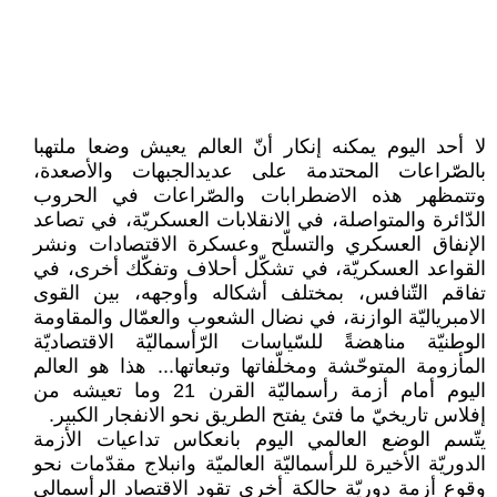
لا أحد اليوم يمكنه إنكار أنّ العالم يعيش وضعا ملتهبا
بالصّراعات المحتدمة على عديدالجبهات والأصعدة،
وتتمظهر هذه الاضطرابات والصّراعات في الحروب
الدّائرة والمتواصلة، في الانقلابات العسكريّة، في تصاعد
الإنفاق العسكري والتسلّح وعسكرة الاقتصادات ونشر
القواعد العسكريّة، في تشكّل أحلاف وتفكّك أخرى، في
تفاقم التّنافس، بمختلف أشكاله وأوجهه، بين القوى
الامبرياليّة الوازنة، في نضال الشعوب والعمّال والمقاومة
الوطنيّة مناهضةً للسّياسات الرّأسماليّة الاقتصاديّة
المأزومة المتوحّشة ومخلّفاتها وتبعاتها... هذا هو العالم
اليوم أمام أزمة رأسماليّة القرن 21 وما تعيشه من
إفلاس تاريخيّ ما فتئ يفتح الطريق نحو الانفجار الكبير.
يتّسم الوضع العالمي اليوم بانعكاس تداعيات الأزمة
الدوريّة الأخيرة للرأسماليّة العالميّة وانبلاج مقدّمات نحو
وقوع أزمة دوريّة حالكة أخرى تقود الاقتصاد الرأسمالي