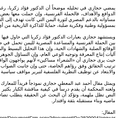
يمضي حجازي في تحليله موضحاً أن الدكتور فؤاد زكريا، رغم ق
الدوافع والأهداف، فالحملة الفرنسية، وإن حملت معها بعض الم
مساواته بالدعم المصري لثورة اليمن التي كانت تهدف إلى ا
بمسؤولية وطنية وفكرية صلبة، حمايةً للذاكرة التاريخية من 
ويستشهد حجازي بعبارات الدكتور فؤاد زكريا التي حاول فيها 
بين الحملة الفرنسية والمساعدة المصرية لليمن تحمل في طيا
الوقائع الصلبة والشهادات الحية، وإن هذا التحليل البسي
آليات إنتاج المعرفة وتوجيه الوعي العام، وإن التساؤل الج
حيث يرى حجازي أن «الشعراء مساكين» لأنهم يواجهون الواقع 
ترتيب الحقائق وفق رؤاهم الخاصة، حتى وإن جانبت الصواب التار
والابتعاد عن توظيف النظرية الفلسفية لتبرير مواقف سياسية أو
ويمثل مقال أحمد عبد المعطي حجازي نموذجاً فريداً للمعارك الف
ولغته المحكمة أن يقدم درساً في كيفية مناقشة الكبار بكثير 
النص تظل ملهمة، وتؤكد أن البحث عن الحقيقة يتطلب تضافر ا
ماضيه وبناء مستقبله بثقة واقتدار.
المقال: