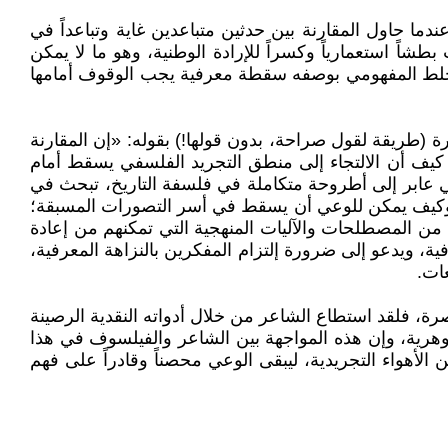
دما حاول المقارنة بين حدثين متباعدين غاية وتباعداً في
طشاً استعمارياً وكسراً للإرادة الوطنية، وهو ما لا يمكن
الخلط المفهومي بوصفه سقطة معرفية يجب الوقوف أمامها
 (طريقة لقول صراحة، بدون قولها!) بقوله: «إن المقارنة
 كيف أن الالتجاء إلى منطق التجريد الفلسفي يسقط أمام
 عابر إلى أطروحة متكاملة في فلسفة التاريخ، تبحث في
قع، وكيف يمكن للوعي أن يسقط في أسر التصورات المسبقة؛
من المصطلحات والآليات المنهجية التي تمكنهم من إعادة
ية، ويدعو إلى ضرورة إلتزام المفكرين بالنزاهة المعرفية،
عات.
اصرة، فلقد استطاع الشاعر من خلال أدواته النقدية الرصينة
لجوهرية، وإن هذه المواجهة بين الشاعر والفيلسوف في هذا
أهواء التجريدية، ليبقى الوعي محصناً وقادراً على فهم