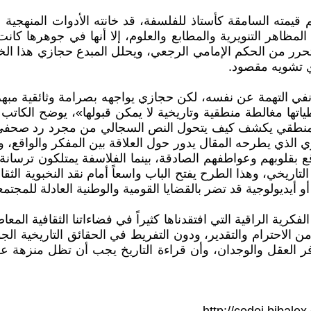
يمته السامقة كأستاذ للفلسفة، قد خانته الأدوات المنهجية عن
ظاهر التنويرية والمطابع والعلوم، إلا أنها في جوهرها كانت ب
لتحرر من الحكم الإمامي الرجعي، ويحلل المبدع حجازي هذا 
أي تشويه مقصود.
نفي التهمة عن نفسه، لكن حجازي يواجهه بصرامة وثائقية مبهرة
تها مغالطة منطقية وتاريخية لا يمكن قبولها»، يوضح الكاتب
ط والمنطقي يكشف كيف يتحول النص السجالي من مجرد رد صحفي
وهري الذي يطرحه المقال يدور حول العلاقة بين المفكر والوا
بقلوبهم وعواطفهم الصادقة، بينما الفلاسفة يمتلكون ترسانة 
يخي، وهذا الطرح يفتح الباب واسعاً أمام نقد النخبوية الثقاف
 أيديولوجية قد تضر بالقضايا القومية والوطنية العادلة للمجتم
كرية الراقية التي افتقدناها كثيراً في فضاءاتنا الثقافية المع
من الاحترام والتقدير، ودون التفريط في الحقائق التاريخية ا
لعقل والوجدان، وأن قراءة التاريخ يجب أن تظل منزهة عن ال