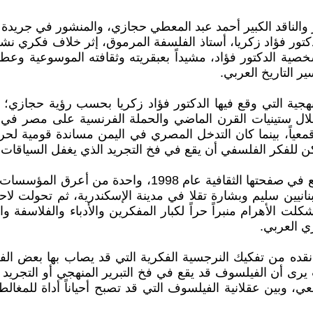
لدكتور فؤاد زكريا، أستاذ الفلسفة المرموق، إثر خلاف فكري ن
لدكتور فؤاد، مشيداً بعبقريته وثقافته الموسوعية وعطائه 
 التاريخ العربي.
منهجية التي وقع فيها الدكتور فؤاد زكريا بحسب رؤية حجاز
لال ستينيات القرن الماضي والحملة الفرنسية على مصر في 
معياً، بينما كان التدخل المصري في اليمن مساندة قومية لحرك
ن للفكر الفلسفي أن يقع في فخ التجريد الذي يغفل السياقات 
تعتبر جريدة الأهرام، التي احتضنت هذا السجال الفكري الرف
ر عام 1875 على يد الأخوين اللبنانيين سليم وبشارة تقلا في مدينة الإسكندرية،
الأهرام منبراً حراً لكبار المفكرين والأدباء والفلاسفة والشع
ي العربي.
ه من تفكيك النرجسية الفكرية التي قد يصاب بها بعض الفلاسف
ى أن الفيلسوف قد يقع في فخ التبرير المنهجي أو التجريد
 وبين عقلانية الفيلسوف التي قد تصبح أحياناً أداة للمغالطة 