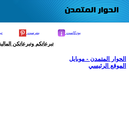
بودكاست
بنترست
تي
تبرعاتكم وتبرعاتكن المال
الحوار المتمدن - موبايل
الموقع الرئيسي