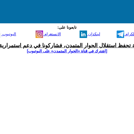
تابعونا على:
لكرام
لينكدإن
الانستغرام
اليوتيوب
ية تحفظ استقلال الحوار المتمدن، فشاركونا في دعم استمرارية 
[اشترك في قناة ‫«الحوار المتمدن» على اليوتيوب]