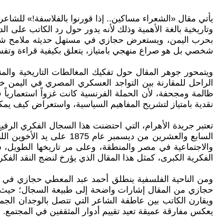
وتاريخية بالغة الأهمية وذلك لأنه يدور حول رد الكاتب على ا
بحرب اليمن، ويستعرض حجازي في مستهل حديثه ملامح شخصية ا
شخصي بل هو صراع منهجي بامتياز، يتعلق بكيفية قراءة وتفسير
ويتمحور جوهر المقال حول تفكيك المغالطات التاريخية وال
الراحل للمقارنة بين التواجد العسكري المصري في اليمن خ
ظالمة ومجحفة، لأن الحملة الفرنسية كانت غزواً استعمارياً ق
نقدية بامتياز لتشريح المفاهيم السياسية، واستعراض كيف يمك
السابع والعشرين من ديسمب
والاجتماعية في مصر والمنطقة، وعلى مر تاريخها الطويل، شكلت 
الفكرية الكبرى، كمثل هذا المقال الذي يؤرخ لنضج النقد الفكر
ومن الناحية الفلسفية ينطلق أحمد عبد المعطي حجازي في نقد
حجازي من المقال إشارات واضحة إلى طبيعة السجال؛ حيث ير
ويقارن الكاتب بين عاطفة الشاعر التي تتصل بالوجدان الجمعي،
يعكس مفارقة عميقة تعيد تقييم أدوار المثقفين في المجتمع.