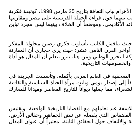
يأتي مقال «الشعراء مساكين.. إذا قورنوا بالفلاسفة!» للشاعر والناقد الكبير أحمد عبد المعطي حجازي، والمنشور في جريدة الأهرام بباب الثقافة بتاريخ 25 مارس 1998، كوثيقة فكرية
شب بينهما حول قراءة الحملة الفرنسية على مصر ومقارنتها
الأكاديمي، وموضحاً أن الخلاف بينهما ليس مجرد تباين
ي؛ حيث يناقش الكاتب بأسلوب فكري رصين محاولة المفكر
أواخر القرن الثامن عشر؛ حيث يرى حجازي أن المقارنة
ة التحرر الوطني ومن هنا، يبرز نتعلم أن المقال هو أداة
والخصوصيات التاريخية.
يع في صفحتها الثقافية عام 1998، واحدة من أعرق المؤسسات الصحفية في العالم العربي بأكمله، وتأسست الجريدة في
 ثم تحولت لاحقاً إلى إصدار يومي وباتت مرآة للحياة السياسية والثقافية
راء، مما جعلها ديواناً للتاريخ المعاصر وميداناً للمعارك
ة عند تعاملهم مع القضايا التاريخية الواقعية، ويقتبس
 الفضفاض الذي يفصله عن نبض الجماهير وحقائق الأرض،
والالتفاف حول الحقائق الثابتة، معتبراً أن عنوان المقال