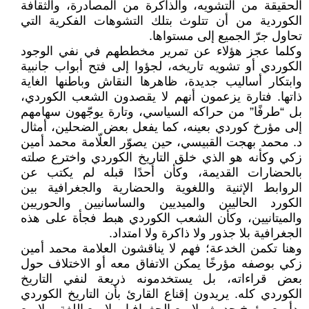
الحقيقة من التشويه، والذاكرة من المصادرة، والثقافة
الكوردية من أن تتلوث بتلك التشوهات الفكرية التي
تحاول جرّ الجميع إلى مستواها.
وكلما عجز هؤلاء عن تمرير مخططهم في نفي الوجود
الكوردي أو تشويه تاريخه، لجؤوا إلى فتح أبواب جانبية
وابتكار أساليب جديدة، ظاهرها النقاش وباطنها الغاية
ذاتها. فتارة يزعمون أنهم لا يقصدون الشعب الكوردي،
بل “طرفًا” من حراكه السياسي، وتارة يوجّهون سهامهم
إلى مؤرخ كوردي بعينه، كما يفعل بعض الضحلين، أمثال
د. محمد بهجت القبيسي، حين يصوّر العلّامة محمد أمين
زكي وكأنه هو الذي خلق التاريخ الكوردي واخترع صلته
بالحضارات القديمة، وكأن أحدًا قبله لم يكتب عن
الروابط الإثنية واللغوية والحضارية والجغرافية بين
الكورد الحاليين والميديين والساسانيين والحوريين
والميتانيين، وكأن الشعب الكوردي هبط فجأة على هذه
الجغرافية بلا جذور ولا ذاكرة ولا امتداد.
وهنا تكمن الخدعة؛ فهم لا يناقشون العلامة محمد أمين
زكي بوصفه مؤرخًا يمكن الاتفاق معه أو الاختلاف حول
بعض قراءاته، بل يستخدمونه ذريعة لنفي التاريخ
الكوردي كله. يريدون إقناع القارئ بأن التاريخ الكوردي