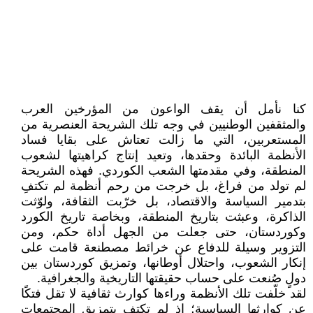
كنا نأمل أن يقف الواعون من المؤرخين العرب
والمثقفين الوطنيين في وجه تلك الشريحة العنصرية من
المستعربين، التي ما زالت تعتاش على بقايا فساد
الأنظمة البائدة وحقدها، وتعيد إنتاج كراهيتها لشعوب
المنطقة، وفي مقدمتها الشعب الكوردي. فهذه الشريحة
لم تولد من فراغ، بل خرجت من رحم أنظمة لم تكتفِ
بتدمير السياسة والاقتصاد، بل خرّبت الثقافة، ولوّثت
الذاكرة، وعبثت بتاريخ المنطقة، وبخاصة تاريخ الكورد
وكوردستان، حتى جعلت من الجهل أداة حكم، ومن
التزوير وسيلة للدفاع عن خرائط مصطنعة قامت على
إنكار الشعوب، واحتلال أوطانها، وتمزيق كوردستان بين
دولٍ صُنعت على حساب حقيقتها التاريخية والجغرافية.
لقد خلّفت تلك الأنظمة وراءها كوارث ثقافية لا تقل فتكًا
عن كوارثها السياسية؛ إذ لم تكتفِ بتمزيق المجتمعات