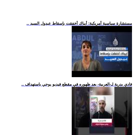
.. مستشارة سياسية أمريكية: أيباك أخفقت بإسقاط عبدول السيد
.. فادي بدرية لـ-العربية- بعد ظهوره في مقطع فيديو يوحي باستهداف