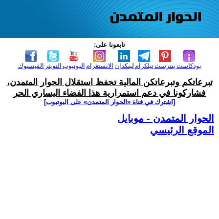
تابعونا على:
بودكاست
بنترست
تيلكرام
لينكدإن
الانستغرام
اليوتيوب
التويتر
الفيسبوك
تبرعاتكم وتبرعاتكن المالية تحفظ استقلال الحوار المتمدن،
فشاركونا في دعم استمرارية هذا الفضاء اليساري الحر
[اشترك في قناة ‫«الحوار المتمدن» على اليوتيوب]
الحوار المتمدن - موبايل
الموقع الرئيسي