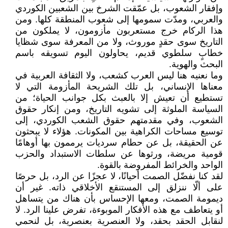
وإفقار الشعوب، بل عمّقت الشرخ بين الشعبين الكوردي
والعربي، ومدّت سمومها إلى شعوب المنطقة كلها. ومن
هذا الركام خرج مستعربون مأزومون، لا يملكون من
التاريخ سوى حقدٍ موروث، ولا من المعرفة سوى شظايا
خطابٍ سلطوي قديم، يحاولون اليوم تسويقه باسم
البحث والهوية.
وما نعنيه هنا ليس العرب كشعب، ولا الثقافة العربية في
معناها الإنساني، بل تلك الشريحة المأزومة التي لا
تستطيع أن تعيش إلا بالعبث بكل جوانب الحياة؛ من
السياسة الملوثة إلى تشويه التاريخ، ومن إنكار حقوق
الشعوب، وفي مقدمتهم حقوق الشعب الكوردي، إلى
توسيع مساحات الكراهية بين المكونات. هؤلاء لا يبحثون
عن الحقيقة، بل عن حطام سرديات يرممون بها أوهامًا
قومية مريضة، ورثوها عن سلطات الاستبداد والحزب
الواحد والخرائط المفروضة بالقوة.
لقد كنا نفضّل الصمت أحيانًا، لا عجزًا عن الرد، بل حرصًا
على ألّا ننزلق إلى المستنقع الأخلاقي ذاته. غير أن
ديمومة الصمت، ومعها الإحساس بأن هناك من يتساهل
أو يتعاطف مع هذه الأفكار الموبوءة، تفرض علينا الرد. لا
لنقابل الحقد بحقد، ولا العنصرية بعنصرية، بل لنحمي