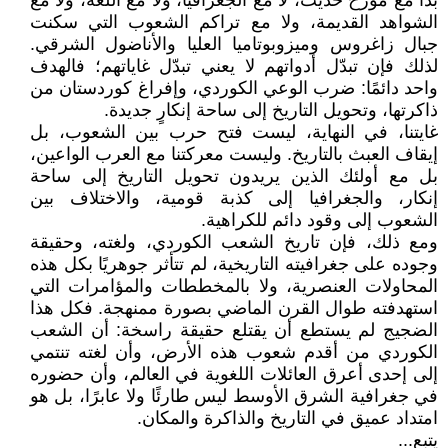
بدأ مع مؤرخ حديث، لا مع الجغرافيا، ولا مع اللغة، ولا مع
الشواهد القديمة، ولا مع تراكم الشعوب التي سكنت
جبال زاغروس وميزوبوتاميا العليا والأناضول الشرقي.
لذلك فإن تبدّل أدواتهم لا يعني تبدّل غاياتهم؛ فالهدف
واحد دائمًا: ضرب الوعي الكوردي، وإفراغ كوردستان من
ذاكرتها، وتحويل التاريخ إلى ساحة إنكارٍ جديدة.
غايتنا، في النهاية، ليست فتح حرب بين الشعوب، بل
إيقاف العبث بالتاريخ. وليست معركتنا مع العرب الواعين،
بل مع أولئك الذين يريدون تحويل التاريخ إلى ساحة
إنكار، والجغرافيا إلى كذبة قومية، والاختلاف بين
الشعوب إلى وقود دائم للكراهية.
ومع ذلك، فإن تاريخ الشعب الكوردي، ولغته، وحقيقة
وجوده على جغرافيته التاريخية، لم تتأثر جوهريًا بكل هذه
المحاولات العنصرية، ولا بالمخططات والمؤامرات التي
استهدفته طوال القرن الماضي بصورة ممنهجة. فكل هذا
الضجيج لم يستطع أن يقتلع حقيقة راسخة: أن الشعب
الكوردي من أقدم شعوب هذه الأرض، وأن لغته تنتمي
إلى إحدى أعرق العائلات اللغوية في العالم، وأن حضوره
في جغرافية الشرق الأوسط ليس طارئًا ولا عابرًا، بل هو
امتداد عميق في التاريخ والذاكرة والمكان.
يتبع...