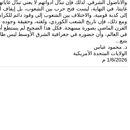
والأناضول الشرقي. لذلك فإن تبدّل أدواتهم لا يعني تبدّل غايا
غايتنا، في النهاية، ليست فتح حرب بين الشعوب، بل إيقاف الع
إلى كذبة قومية، والاختلاف بين الشعوب إلى وقود دائم للكراه
ومع ذلك، فإن تاريخ الشعب الكوردي، ولغته، وحقيقة وجوده عل
القرن الماضي بصورة ممنهجة. فكل هذا الضجيج لم يستطع أن 
في العالم، وأن حضوره في جغرافية الشرق الأوسط ليس طارئًا و
يتبع...
د. محمود عباس
الولايات المتحدة الأمريكية
1/6/2026 م