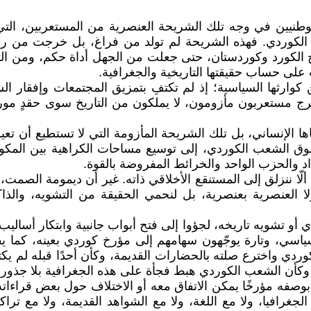
طنيين في وجه تلك الشريحة العنصرية من المستعربين، التي م
 الكوردي. فهذه الشريحة لم تولد من فراغ، بل خرجت من رحم
اريخ الكورد وكوردستان، حتى جعلت من الجهل أداة حكم، ومن 
على حساب حقيقتها التاريخية والجغرافية.
عن كوارثها السياسية؛ إذ لم تكتفِ بتمزيق المجتمعات وإفقار
رج مستعربون مأزومون، لا يملكون من التاريخ سوى حقدٍ م
ها الإنساني، بل تلك الشريحة المأزومة التي لا تستطيع أن تعي
ق الشعب الكوردي، إلى توسيع مساحات الكراهية بين المكون
د والحزب الواحد والخرائط المفروضة بالقوة.
لى ألّا ننزلق إلى المستنقع الأخلاقي ذاته. غير أن ديمومة ال
 ولا العنصرية بعنصرية، بل لنحمي الحقيقة من التشويه، والذ
تشويه تاريخه، لجؤوا إلى فتح أبواب جانبية وابتكار أساليب جد
ياسي، وتارة يوجّهون سهامهم إلى مؤرخ كوردي بعينه، كما 
وردي واخترع صلته بالحضارات القديمة، وكأن أحدًا قبله لم يكت
، وكأن الشعب الكوردي هبط فجأة على هذه الجغرافية بلا جذور ول
وصفه مؤرخًا يمكن الاتفاق معه أو الاختلاف حول بعض قراءاته،
الجغرافيا، ولا مع اللغة، ولا مع الشواهد القديمة، ولا مع ت