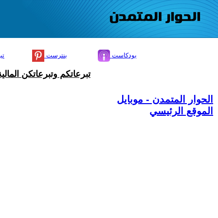
بودكاست
بنترست
تي
تبرعاتكم وتبرعاتكن المال
الحوار المتمدن - موبايل
الموقع الرئيسي