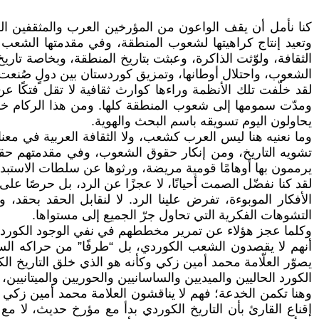
كنا نأمل أن يقف الواعون من المؤرخين العرب والمثقفين الو
وتعيد إنتاج كراهيتها لشعوب المنطقة، وفي مقدمتها الشعب
الثقافة، ولوّثت الذاكرة، وعبثت بتاريخ المنطقة، وبخاصة ت
الشعوب، واحتلال أوطانها، وتمزيق كوردستان بين دولٍ صُنعت 
لقد خلّفت تلك الأنظمة وراءها كوارث ثقافية لا تقل فتكًا 
ومدّت سمومها إلى شعوب المنطقة كلها. ومن هذا الركام خ
يحاولون اليوم تسويقه باسم البحث والهوية.
وما نعنيه هنا ليس العرب كشعب، ولا الثقافة العربية في معنا
تشويه التاريخ، ومن إنكار حقوق الشعوب، وفي مقدمتهم حقو
يرممون بها أوهامًا قومية مريضة، ورثوها عن سلطات الاستبدا
لقد كنا نفضّل الصمت أحيانًا، لا عجزًا عن الرد، بل حرصًا ع
الأفكار الموبوءة، تفرض علينا الرد. لا لنقابل الحقد بحقد،
التشوهات الفكرية التي تحاول جرّ الجميع إلى مستواها.
وكلما عجز هؤلاء عن تمرير مخططهم في نفي الوجود الكوردي أو 
أنهم لا يقصدون الشعب الكوردي، بل “طرفًا” من حراكه الس
يصوّر العلّامة محمد أمين زكي وكأنه هو الذي خلق التاريخ الك
الكورد الحاليين والميديين والساسانيين والحوريين والميتانيين
وهنا تكمن الخدعة؛ فهم لا يناقشون العلامة محمد أمين زكي ب
إقناع القارئ بأن التاريخ الكوردي بدأ مع مؤرخ حديث، لا مع 