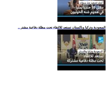
.. السعودية وتركيا وباكستان تستعد للالتقاء تحت مظلة دفاعية مشتر