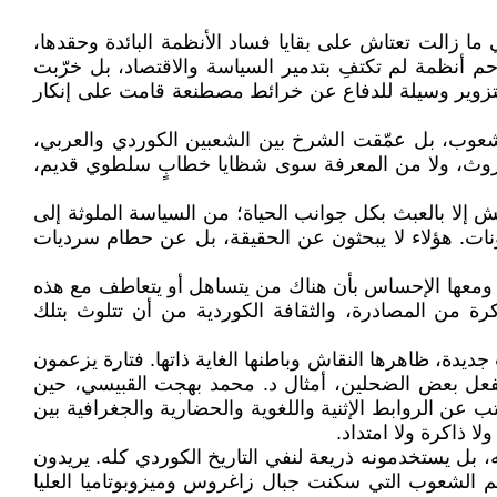
ا زالت تعتاش على بقايا فساد الأنظمة البائدة وحقدها،
 أنظمة لم تكتفِ بتدمير السياسة والاقتصاد، بل خرّبت
التزوير وسيلة للدفاع عن خرائط مصطنعة قامت على إنكار
 الشعوب، بل عمّقت الشرخ بين الشعبين الكوردي والعربي،
وروث، ولا من المعرفة سوى شظايا خطابٍ سلطوي قديم،
ش إلا بالعبث بكل جوانب الحياة؛ من السياسة الملوثة إلى
ات. هؤلاء لا يبحثون عن الحقيقة، بل عن حطام سرديات
صمت، ومعها الإحساس بأن هناك من يتساهل أو يتعاطف مع هذه
اكرة من المصادرة، والثقافة الكوردية من أن تتلوث بتلك
يدة، ظاهرها النقاش وباطنها الغاية ذاتها. فتارة يزعمون
يفعل بعض الضحلين، أمثال د. محمد بهجت القبيسي، حين
ب عن الروابط الإثنية واللغوية والحضارية والجغرافية بين
ا ذاكرة ولا امتداد.
 بل يستخدمونه ذريعة لنفي التاريخ الكوردي كله. يريدون
راكم الشعوب التي سكنت جبال زاغروس وميزوبوتاميا العليا