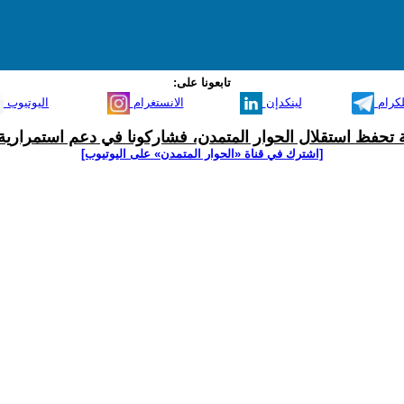
تابعونا على:
لكرام
لينكدإن
الانستغرام
اليوتيوب
ية تحفظ استقلال الحوار المتمدن، فشاركونا في دعم استمرارية 
[اشترك في قناة ‫«الحوار المتمدن» على اليوتيوب]