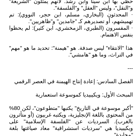
حظي بها ابن سينا وابن رشد. لأنهم يمثلون "الشريعة"
و"النقل"، وليس "العقل" و"الفلسفة".
· المحدثون (البخاري، مسلم، ابن حجر، النووي): تم
تهميشهم، أو تصديرهم كـ "جامدين" و"ظاهريين".
· المفسرون (الطبري، الزمخشري، ابن كثير): لم يحظوا
بنفس الاهتمام.
هذا "الانتقاء" ليس صدفة. هو "هيمنة": تحديد ما هو "مهم"
في التراث، وما هو "هامشي".
---
الفصل السادس: إعادة إنتاج الهيمنة في العصر الرقمي
المبحث الأول: ويكيبيديا كموسوعة استعمارية
"أكبر موسوعة في التاريخ" يكتبها "متطوعون"، لكن 80%
من المحتوى باللغة الإنجليزية، ويكتبه غربيون (أو متأثرون
بالغرب). السرديات عن "الفلسفة الإسلامية" على
ويكيبيديا هي "سرديات استشراقية" معاد صياغتها بلغة
"محايدة".