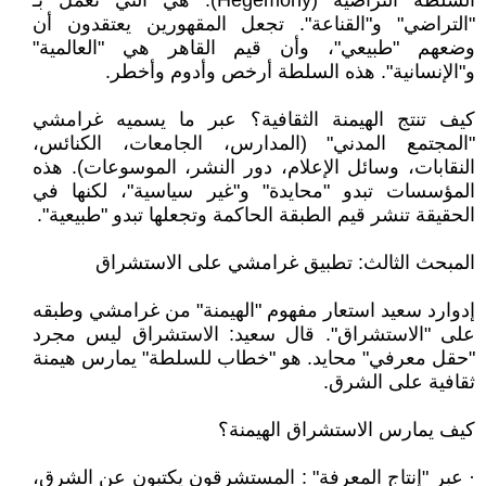
السلطة التراضية (Hegemony): هي التي تعمل بـ
"التراضي" و"القناعة". تجعل المقهورين يعتقدون أن
وضعهم "طبيعي"، وأن قيم القاهر هي "العالمية"
و"الإنسانية". هذه السلطة أرخص وأدوم وأخطر.
كيف تنتج الهيمنة الثقافية؟ عبر ما يسميه غرامشي
"المجتمع المدني" (المدارس، الجامعات، الكنائس،
النقابات، وسائل الإعلام، دور النشر، الموسوعات). هذه
المؤسسات تبدو "محايدة" و"غير سياسية"، لكنها في
الحقيقة تنشر قيم الطبقة الحاكمة وتجعلها تبدو "طبيعية".
المبحث الثالث: تطبيق غرامشي على الاستشراق
إدوارد سعيد استعار مفهوم "الهيمنة" من غرامشي وطبقه
على "الاستشراق". قال سعيد: الاستشراق ليس مجرد
"حقل معرفي" محايد. هو "خطاب للسلطة" يمارس هيمنة
ثقافية على الشرق.
كيف يمارس الاستشراق الهيمنة؟
· عبر "إنتاج المعرفة" : المستشرقون يكتبون عن الشرق،