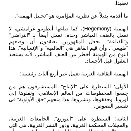
تعقيداً.
ما أقدمه بديلاً عن نظرية المؤامرة هو "تحليل الهيمنة".
الهيمنة (Hegemony)، كما صاغها أنطونيو غرامشي، لا
تعمل بالعنف المباشر وحده. تعمل أيضاً بـ "التراضي"
و"القناعة". تجعل المقهورين يعتقدون أن وضعهم
"طبيعي"، وأن قيم القاهر هي "العالمية" و"الإنسانية". هذا
النوع من الهيمنة أخطر من العنف المباشر، لأنه يستعبد
العقول قبل الأجساد.
الهيمنة الثقافية الغربية تعمل عبر أربع آليات رئيسية:
الأولى: السيطرة على "الإنتاج". المستشرقون هم من
جمعوا المخطوطات من العالم الإسلامي، ونقلوها إلى
أوروبا، وحققوها، ونشروها. هذا منحهم "حق الأولوية" في
تفسير النصوص.
الثانية: السيطرة على "التوزيع". الجامعات الغربية،
والمجلات المحكمة الغربية، ودور النشر الغربية، هي التي