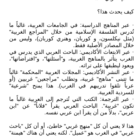
كيف يحدث هذا؟
· عبر المناهج الدراسية: في الجامعات العربية، غالباً ما
تُدرس الفلسفة الإسلامية من خلال "المراجع الغربية"
(مثل نيكلسون، و كوربان، وهنري كوربان)، وليس من
خلال المصادر الأصلية فقط.
· عبر الابتعاث الأكاديمي: الباحث العربي الذي يدرس في
الغرب يتأثر بالمناهج الغربية، و"أسئلتها"، و"افتراضاتها"،
ويعود ليطبقها على تراثه.
· عبر النشر الأكاديمي: المجلات العربية "المحكمة" غالباً
ما تتبنى "مناهج" غربية، وتطلب "مراجعين" غربيين (أو
عرباً تلقوا تدريبهم في الغرب). هذا يمنح "شرعية"
للسردية الغربية.
· عبر الترجمة: الكتب التي تُترجم إلى العربية غالباً ما
تكون "غربية". الباحث العربي يقرأ "فلاناً" عن "ابن
عربي"، بدلاً من أن يقرأ ابن عربي نفسه.
هذا لا يعني أن كل "منهج غربي" خاطئ، أو أن كل "باحث
عربي" في الغرب هو "عميل". لكنه يعني أن هناك "هيمنة"