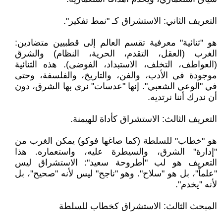
التعريف الثاني: الاستشراق كـ "نمط تفكير".
هو "ثنائية" معرفية تقسم العالم إلى قطبيين متضادين:
الغرب (العقل، التقدم، الحرية، النظام) والشرق
(العواطف، التخلف، الاستبداد، الفوضى). هذه الثنائية
موجودة في الأدب، والفن، والتاريخ، والفلسفة، وحتى
في "الوعي الشعبي". إنها "عدسات" نرى بها الشرق، دون
أن ندرك أننا نرتديه.
التعريف الثالث: الاستشراق كأداة للهيمنة.
هو "خطاب" للسلطة (كما صاغها فوكو) يمكن الغرب من
"إدارة" الشرق، والسيطرة عليه، واستعماره. هذا
التعريف هو لب "أطروحة سعيد": الاستشراق ليس
"علماً"، بل هو "سلاح". وهو "ناجح" ليس لأنه "صحيح"، بل
لأنه "يخدم".
المبحث الثالث: الاستشراق كخطاب للسلطة