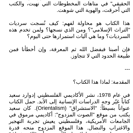
الحقيقي" في متاهات المخطوطات التي نهبت، والكتب
التي أحرقت، والهوية التي شوهت.
هذا الكتاب هو محاولة لفهم: كيف نُسجت سرديات
"التراث الإسلامي"؟ ومن الذي نسجها؟ ولمن تخدم هذه
السرديات؟ وما هي آليات استمرارها حتى اليوم؟
فإن أصبنا فبفضل الله ثم المعرفة، وإن أخطأنا فمن
طبيعة الحدود التي لا تتجاوز.
---
المقدمة: لماذا هذا الكتاب؟
في عام 1978، نشر الأكاديمي الفلسطيني إدوارد سعيد
كتاباً غيّر وجه الدراسات الإنسانية إلى الأبد. حمل الكتاب
عنواناً بسيطاً: "الاستشراق" (Orientalism). كان سعيد
يكتب من موقع "الصوت المزدوج": أكاديمي مرموق في
الجامعات الأمريكية، وفلسطيني يعيش تجربة التهجير
والاغتراب والنضال. هذا الموقع المزدوج منحه قدرة