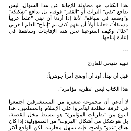
هذا الكتاب هو محاولة للإجابة عن هذا السؤال. ليس
بدافع "نفي" التراث أو "القفز" فوقه، بل بدافع "تفكيكه"
و"وضعه في سياقه". لأننا إذا أردنا أن نبني "علماً عربياً
مستقلاً"، فعلينا أولاً أن نفهم كيف تم "إنتاج" العلم الغربي
"عنّا"، وكيف استوعبنا نحن هذه الإنتاجات وساهمنا في
إعادة إنتاجها.
---
تنبيه منهجي للقارئ
قبل أن نبدأ، أود أن أوضح أمراً جوهرياً:
هذا الكتاب ليس "نظرية مؤامرة".
لا أدعي أن مجموعة صغيرة من المستشرقين اجتمعوا
في غرفة مظلمة ليتآمروا على الإسلام والمسلمين. هذا
النوع من "نظريات المؤامرة" هو تبسيط مخل للقضية،
بل هو شكل من أشكال "الهروب" من المسؤولية: إذا كان
هناك "عدو" واضح، فإنه يسهل محاربته. لكن الواقع أكثر