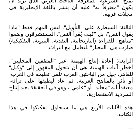
تمنح "الشرعية" للمعرفة. الباحث العربي الذي يريد أن
يكون "معترفاً به" عليه أن ينشر باللغة الإنجليزية في
مجلات غربية.
الثالثة: السيطرة على "التأويل". ليس المهم فقط "ماذا
يقول النص"، بل "كيف يُقرأ النص". المستشرقون وضعوا
"مناهج" للقراءة (التاريخانية، النقدية، البنيوية، التفكيكية)
صارت هي "المعيار" للتعامل مع التراث.
الرابعة: إعادة إنتاج الهيمنة عبر "المثقفين المحليين".
أخطر آليات الهيمنة هي أن يتحول المقهور إلى "وكيل"
للقاهر. جيل من الباحثين العرب تلقى تعليمه في الغرب،
أو تأثر بالمناهج الغربية، ثم عاد ليطبقها على تراثه،
معتقداً أنه "محايد" أو "علمي"، وهو في الحقيقة يعيد إنتاج
السردية الاستعمارية.
هذه الآليات الأربع هي ما سنحاول تفكيكها في هذا
الكتاب.
---