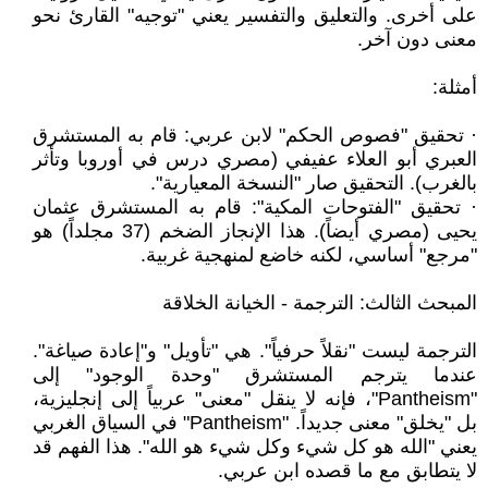
على أخرى. والتعليق والتفسير يعني "توجيه" القارئ نحو
معنى دون آخر.
أمثلة:
· تحقيق "فصوص الحكم" لابن عربي: قام به المستشرق
العبري أبو العلاء عفيفي (مصري درس في أوروبا وتأثر
بالغرب). التحقيق صار "النسخة المعيارية".
· تحقيق "الفتوحات المكية": قام به المستشرق عثمان
يحيى (مصري أيضاً). هذا الإنجاز الضخم (37 مجلداً) هو
"مرجع" أساسي، لكنه خاضع لمنهجية غربية.
المبحث الثالث: الترجمة - الخيانة الخلاقة
الترجمة ليست "نقلاً حرفياً". هي "تأويل" و"إعادة صياغة".
عندما يترجم المستشرق "وحدة الوجود" إلى
"Pantheism"، فإنه لا ينقل "معنى" عربياً إلى إنجليزية،
بل "يخلق" معنى جديداً. "Pantheism" في السياق الغربي
يعني "الله هو كل شيء وكل شيء هو الله". هذا الفهم قد
لا يتطابق مع ما قصده ابن عربي.