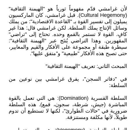
لأن غرامشي قدّم مفهوماً ثورياً هو "الهيمنة الثقافية"
(Cultural Hegemony). قبل غرامشي، كان الماركسيون
يميلون إلى تفسير القوة بـ "القاعدة الاقتصادية": من يملك
وسائل الإنتاج يملك السلطة. لكن غرامشي قال: هذا غير
كافٍ. القوة لا تستمر بالقمع وحده. تحتاج إلى "تراضي"
المقهورين. وهذا التراضي يُنتَج عبر "الهيمنة الثقافية":
سيطرة طبقة أو مجموعة على الأفكار والقيم والمعايير،
حتى تصبح هذه الأفكار "طبيعية" و"متفق عليها".
المبحث الثاني: تعريف "الهيمنة الثقافية"
في "دفاتر السجن"، يفرق غرامشي بين نوعين من
السلطة:
السلطة القسرية (Domination): هي التي تعمل بالقوة
المباشرة (جيش، شرطة، سجون، قمع). هذه السلطة
ضرورية في "حالات الطوارئ"، لكنها لا تستطيع أن تدوم
طويلاً، لأنها مكلفة ومستنزفة.