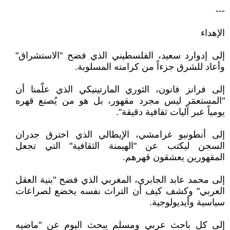
---
الإهداء
إلى إدوارد سعيد، الفلسطيني الذي فضح "الاستشراق"
وأعاد للشرق جزءاً من كرامته المسلوبة.
إلى فرانز فانون، الثوري المارتينيكي الذي علّمنا أن
"المستعمَر ليس مجرد مقهور، بل هو من يُصنع قهره
يومياً عبر آليات ثقافية دقيقة".
إلى أنطونيو غرامشي، الإيطالي الذي اخترق جدران
السجن ليكتب عن "الهيمنة الثقافية" التي تجعل
المقهورين يعشقون قهرهم.
إلى محمد عابد الجابري، المغربي الذي فضح "بنية العقل
العربي" وكشف كيف أن التراث نفسه يخضع لصراعات
سياسية وأيديولوجية.
إلى كل باحث عربي ومسلم يبحث اليوم عن "ماضيه