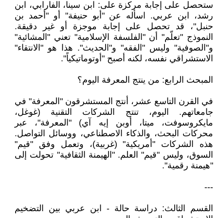
ستحصل على إجابة مركزة على: ابن سينا، الفارابي، ابن
رشد، ابن عربي. اسأله عن "أبو حنيفة" أو "أحمد بن
حنبل"، قد تحصل على إجابة موجزة أو غير دقيقة.
النموذج "تعلّم" أن "الفلسفة الإسلامية" تعني "المشائية"
و"الصوفية" وليس "الفقه" و"الحديث". هذا هو "الانتقاء"
الاستشراقي نفسه، لكنه أصبح "أوتوماتيكياً".
المبحث الرابع: من ينتج المعرفة اليوم؟
في القرن التاسع عشر، أنتج المستشرقون "المعرفة" في
جامعاتهم. اليوم، تنتج الشركات التقنية (غوغل،
مايكروسوفت، ميتا، أوبن إيه آي) "المعرفة"، عبر
محركات البحث، والذكاء الاصطناعي، ووسائل التواصل.
هذه الشركات "أمريكية" (غربية)، وتعمل وفق "قيم"
السوق، وليس "قيم" العلم. "الهيمنة الثقافية" تحولت إلى
"هيمنة رقمية".
---
القسم الثالث: دراسة حالة - ابن عربي بين التضخيم