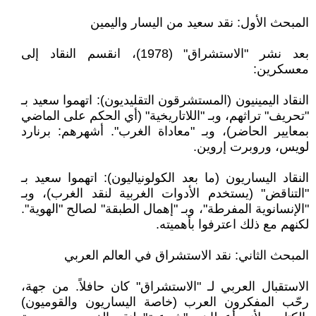
المبحث الأول: نقد سعيد من اليسار واليمين
بعد نشر "الاستشراق" (1978)، انقسم النقاد إلى
معسكرين:
النقاد اليمينيون (المستشرقون التقليديون): اتهموا سعيد بـ
"تحريف" تراثهم، وبـ "اللاتاريخية" (أي الحكم على الماضي
بمعايير الحاضر)، وبـ "معاداة الغرب". أشهرهم: برنارد
لويس، وروبرت إروين.
النقاد اليساريون (ما بعد الكولونياليون): اتهموا سعيد بـ
"التناقض" (يستخدم الأدوات الغربية لنقد الغرب)، وبـ
"الإنسانوية المفرطة"، وبـ "إهمال الطبقة" لصالح "الهوية".
لكنهم مع ذلك اعترفوا بأهميته.
المبحث الثاني: نقد الاستشراق في العالم العربي
الاستقبال العربي لـ "الاستشراق" كان حافلاً. من جهة،
رحّب المفكرون العرب (خاصة اليساريون والقوميون)