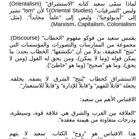
لماذا سمّى سعيد كتابه "الاستشراق" (Orientalism)
وليس "الشرقيات" (Oriental Studies)؟ لأن "ism" تشير
إلى "أيديولوجيا"، وليس إلى "علماً محايداً". (مثل:
Marxism، Capitalism، Colonialism).
يقتبس سعيد من فوكو مفهوم "الخطاب" (Discourse):
مجموعة من الممارسات والتصورات والمؤسسات التي
"تنتج" الحقيقة، بدلاً من أن "تكتشفها". الخطاب يحدد: ما
يمكن قوله (وما لا يمكن)، ومن يحق له القول (ومن لا
يحق)، وما هو "صحيح" (وما هو "خاطئ").
الاستشراق كخطاب "يُنتج" الشرق. لا يصفه. يخلقه.
يجعله "قابلاً للفهم" و"قابلاً للإدارة" و"قابلاً للاستعمار".
الاقتباس الأهم من سعيد:
"العلاقة بين الغرب والشرق هي علاقة قوة، وسيطرة،
ودرجات متفاوتة من هيمنة معقدة".
هذا الاقتباس هو "روح" الكتاب. سعيد لا يتهم