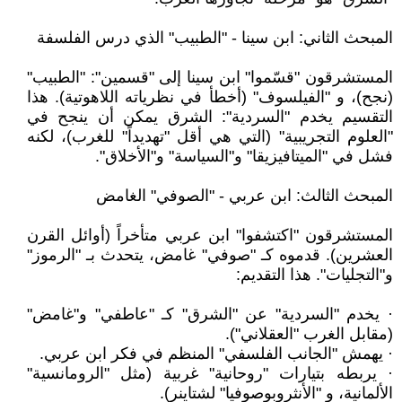
المبحث الثاني: ابن سينا - "الطبيب" الذي درس الفلسفة
المستشرقون "قسّموا" ابن سينا إلى "قسمين": "الطبيب"
(نجح)، و "الفيلسوف" (أخطأ في نظرياته اللاهوتية). هذا
التقسيم يخدم "السردية": الشرق يمكن أن ينجح في
"العلوم التجريبية" (التي هي أقل "تهديداً" للغرب)، لكنه
فشل في "الميتافيزيقا" و"السياسة" و"الأخلاق".
المبحث الثالث: ابن عربي - "الصوفي" الغامض
المستشرقون "اكتشفوا" ابن عربي متأخراً (أوائل القرن
العشرين). قدموه كـ "صوفي" غامض، يتحدث بـ "الرموز"
و"التجليات". هذا التقديم:
· يخدم "السردية" عن "الشرق" كـ "عاطفي" و"غامض"
(مقابل الغرب "العقلاني").
· يهمش "الجانب الفلسفي" المنظم في فكر ابن عربي.
· يربطه بتيارات "روحانية" غربية (مثل "الرومانسية"
الألمانية، و "الأنثروبوصوفيا" لشتاينر).