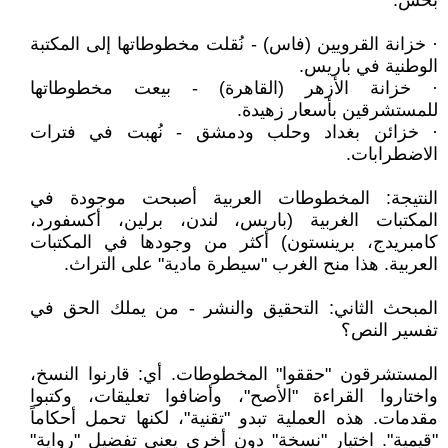
بخس:
· خزانة القرويين (فاس) - نُقلت مخطوطاتها إلى المكتبة
الوطنية في باريس.
· خزانة الأزهر (القاهرة) - بيعت مخطوطاتها
للمستشرقين بأسعار زهيدة.
· خزائن بغداد وحلب ودمشق - نُهبت في فترات
الاضطرابات.
النتيجة: المخطوطات العربية أصبحت موجودة في
المكتبات الغربية (باريس، لندن، برلين، أكسفورد،
كامبريدج، برينستون) أكثر من وجودها في المكتبات
العربية. هذا منح الغرب "سيطرة مادية" على التراث.
المبحث الثاني: التحقيق والنشر - من يملك الحق في
تفسير النص؟
المستشرقون "حققوا" المخطوطات. أي: قارنوا النسخ،
واختاروا القراءة "الأصح"، وأضافوا تعليقات، وكتبوا
مقدمات. هذه العملية تبدو "تقنية"، لكنها تحمل أحكاماً
"قيمية". اختيار "نسخة" دون أخرى يعني تفضيل "رواية"