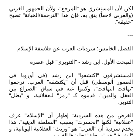
لكن لأن المستشرق هو "المرجع"، ولأن الجمهور الغربي
(والعربي لاحقاً) يثق به، فإن هذا "الترجمة/الخيانة" تصبح
"حقيقة".
---
الفصل الخامس: سرديات الغرب عن فلاسفة الإسلام
المبحث الأول: ابن رشد - "التنويري" قبل عصره
المستشرقون "اكتشفوا" ابن رشد (في أوروبا في
العصور الوسطى) قبل أن "يكتشفه" العرب. ترجموا
"تهافت التهافت"، وكتبوا عنه في سياق "الصراع بين
العقل والدين". قدموه كـ "رمز" للعقلانية، و "بطل"
التنوير.
الغرض من هذه السردية: إظهار أن "الإسلام" عرف
"عقلانية" لكنها "انحسرت" بسبب "السلطة الدينية". هذا
يخدم سردية أن "الغرب" هو "وريث" العقلانية اليونانية، و
"الشرق" هو "مرحلة" تجاوزها الغرب.