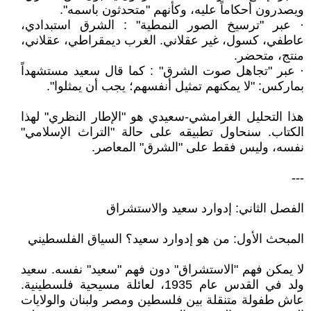
ويصدرون أحكاماً عليه، وكأنهم "متحدثون باسمه".
· عبر "ترسيخ الصور النمطية" : الشرق استبدادي،
عاطفي، كسول، غير عقلاني. الغرب ديمقراطي، عقلاني،
منتج، متحضر.
· عبر "تجاهل صوت الشرق" : كما قال سعيد مستشهداً
بماركس: "لا يمكنهم تمثيل أنفسهم؛ يجب أن يمثلوا".
هذا التحليل الغرامشي-سعيدي هو "الإطار النظري" لهذا
الكتاب. سنحاول تطبيقه على حالة "التراث الإسلامي"
نفسه، وليس فقط على "الشرق" المعاصر.
---
الفصل الثاني: إدوارد سعيد والاستشراق
المبحث الأول: من هو إدوارد سعيد؟ السياق الفلسطيني
لا يمكن فهم "الاستشراق" دون فهم "سعيد" نفسه. سعيد
ولد في القدس عام 1935، لعائلة مسيحية فلسطينية.
عاش طفولة متنقلة بين فلسطين ومصر ولبنان والولايات