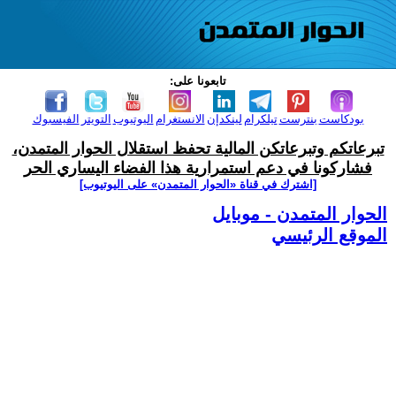
تابعونا على:
بودكاست
بنترست
تيلكرام
لينكدإن
الانستغرام
اليوتيوب
التويتر
الفيسبوك
تبرعاتكم وتبرعاتكن المالية تحفظ استقلال الحوار المتمدن،
فشاركونا في دعم استمرارية هذا الفضاء اليساري الحر
[اشترك في قناة ‫«الحوار المتمدن» على اليوتيوب]
الحوار المتمدن - موبايل
الموقع الرئيسي