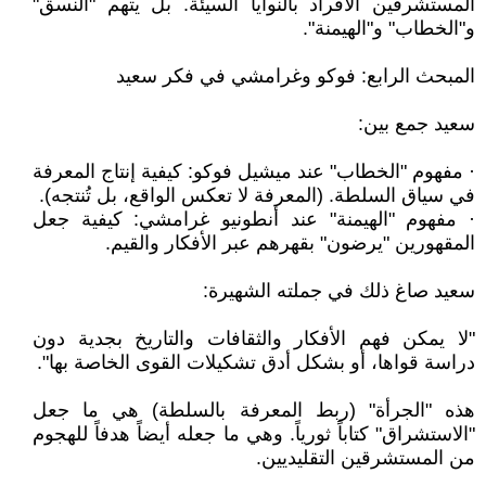
المستشرقين الأفراد بالنوايا السيئة. بل يتهم "النسق"
و"الخطاب" و"الهيمنة".
المبحث الرابع: فوكو وغرامشي في فكر سعيد
سعيد جمع بين:
· مفهوم "الخطاب" عند ميشيل فوكو: كيفية إنتاج المعرفة
في سياق السلطة. (المعرفة لا تعكس الواقع، بل تُنتجه).
· مفهوم "الهيمنة" عند أنطونيو غرامشي: كيفية جعل
المقهورين "يرضون" بقهرهم عبر الأفكار والقيم.
سعيد صاغ ذلك في جملته الشهيرة:
"لا يمكن فهم الأفكار والثقافات والتاريخ بجدية دون
دراسة قواها، أو بشكل أدق تشكيلات القوى الخاصة بها".
هذه "الجرأة" (ربط المعرفة بالسلطة) هي ما جعل
"الاستشراق" كتاباً ثورياً. وهي ما جعله أيضاً هدفاً للهجوم
من المستشرقين التقليديين.