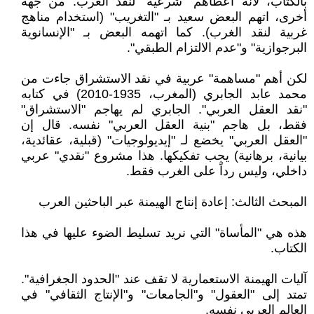
بالكتاب، لأنه أعطاهم "شرعية" لنقد الغرب. من جهة
أخرى، اتهم البعض سعيد بـ "التغريب" (استخدام مناهج
غربية لنقد الغرب). كما اتهمه البعض بـ "الإنسانوية
البرجوازية" و"عدم الالتزام الطبقي".
لكن أهم "مساهمة" عربية في نقد الاستشراق جاءت من
محمد عابد الجابري (المغرب، 1935-2010) في كتابه
"نقد العقل العربي". الجابري لم يهاجم "الاستشراق"
فقط، بل هاجم "بنية العقل العربي" نفسه. قال إن
"العقل العربي" يخضع لـ "إيديولوجيات" (قبلية، عقائدية،
بيانية، برهانية) يجب تفكيكها. هذا مشروع "نقدي" عربي
داخلي، وليس رداً على الغرب فقط.
المبحث الثالث: إعادة إنتاج الهيمنة عبر الباحثين العرب
هذه هي "المأساة" التي نريد تسليط الضوء عليها في هذا
الكتاب.
آليات الهيمنة الاستعمارية لا تقف عند "الحدود الجغرافية".
تمتد إلى "العقول" و"الجامعات" و"الإنتاج الثقافي" في
العالم العربي نفسه.