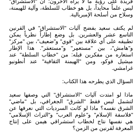
فريدة على رؤية ما لا يراه الآخرون: أن "الاستشراق"
ليس علماً محايداً، بل هو خطاب للسلطة، وآلية للهيمنة،
وسلاح من أسلحة الإمبريالية.
لم يكتف سعيد بفضح آليات "الاستشراق" في القرنين
التاسع عشر والعشرين. بل وضع إطاراً نظرياً يمكن
تطبيقه على أي علاقة بين "قوي" و"ضعيف"، بين "مركز"
و"هامش"، بين "مستعمِر" و"مستعمَر". هذا الإطار
استعاره من مفكرين قبله: من "خطاب السلطة" عند
ميشيل فوكو، ومن "الهيمنة الثقافية" عند أنطونيو
غرامشي.
السؤال الذي يطرحه هذا الكتاب:
ماذا لو امتدت آليات "الاستشراق" التي وصفها سعيد
لتشمل ليس فقط "الشرق" الجغرافي، بل "ماضي"
الشرق نفسه؟ ماذا لو كانت السرديات التي نعرفها عن
"فلاسفة الإسلام" و"علوم العرب" و"التراث الإسلامي"
هي نفسها نتاج لخطاب استشراقي هيمن على إنتاج
المعرفة لقرنين من الزمن؟