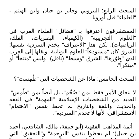
المبحث الرابع: البيروني وجابر بن حيان وابن الهيثم -
"العلماء" قبل أوروبا
المستشرقون اعترفوا بـ "فضائل" العلماء العرب في
"العلوم التجريبية" (الكيمياء، البصريات، الفلك،
الرياضيات). لكن هذا "الاعتراف" يخدم السردية نفسها:
الشرق كان "مستودعاً" للعلوم اليونانية، ونقلها إلى الغرب
الذي "طوّرها". الشرق "وسيط" (ناقل)، وليس "منتجاً" أو
"مبتكراً".
المبحث الخامس: ماذا عن الشخصيات التي "طُمِست"؟
لا يتعلق الأمر فقط بمن "ضُخّم"، بل أيضاً بمن "طُمِس".
العديد من الشخصيات الإسلامية "المهمة" في الفقه
والحديث واللغة والتاريخ لم تحظَ بنفس "الاهتمام"
الاستشراقي، لأنها لا تخدم "السردية".
· أئمة المذاهب الفقهية (أبو حنيفة، مالك، الشافعي، أحمد
بن حنبل): لم يحظوا بنفس "الترجمة" و"التحقيق" التي