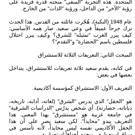
المتحدة. هذه التجربة "المنفى" منحته قدرة فريدة على
رؤية "الآخر" من الداخل، ورؤية "الذات" من الخارج.
عام 1948 (النكبة)، هُجّرت عائلته من القدس. هذا الحدث
ترك جرحاً عميقاً في وعي سعيد. صار همه الأساسي:
كيف يبرر الغرب "تمثيله" للشرق؟ وكيف يبرر احتلال
فلسطين باسم "الحضارة" و"التقدم"؟
المبحث الثاني: التعريفات الثلاثة للاستشراق
في كتابه، يقدم سعيد ثلاثة تعريفات للاستشراق، يتداخل
بعضها في بعض:
التعريف الأول: الاستشراق كمؤسسة أكاديمية.
هو "الحقل" الذي يدرس "الشرق" (لغاته، آدابه، تاريخه،
دياناته، حضارته). أي شخص يدرّس "الدراسات الشرقية"
في جامعة غربية هو "مستشرق" بهذا المعنى. هذا
التعريف يبدو "محايداً". لكن سعيد يصر على أن هذا
الحقل الأكاديمي نفسه ليس محايداً، لأنه تأسس في
سياق استعماري، ويخدم أهدافاً استعمارية.