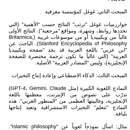
المبحث الثاني: غوغل كمؤسسة معرفية
خوارزميات غوغل "ترتب" النتائج حسب "الأهمية" (التي
تحددها روابط، وشهرة، ومواقع "مرجعية"). النتائج الأولى
غالباً من ويكيبيديا أو من موسوعات غربية (Britannica,
Stanford Encyclopedia of Philosophy). الباحث عن
"ابن عربي" باللغة العربية قد يجد "صفحة ويكيبيديا
العربية" (التي غالباً ما تكون ترجمة مختصرة للصفحة
الإنجليزية)، وليس "المصادر العربية" الأصلية.
المبحث الثالث: الذكاء الاصطناعي وإعادة إنتاج التحيزات
النماذج اللغوية الكبيرة (مثل GPT-4، Gemini، Claude)
تدرّب على نصوص من الإنترنت، معظمها باللغة
الإنجليزية، وغالبيتها العظمى من "المنظور الغربي". هذه
النماذج "تتعلم" التحيزات الاستشراقية وتعيد إنتاجها
بلباقة.
مثال: اسأل نموذجاً لغوياً عن "Islamic philosophy".