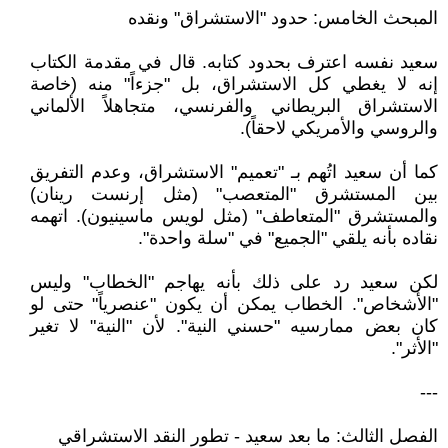
المبحث الخامس: حدود "الاستشراق" ونقده
سعيد نفسه اعترف بحدود كتابه. قال في مقدمة الكتاب
إنه لا يغطي كل الاستشراق، بل "جزءاً" منه (خاصة
الاستشراق البريطاني والفرنسي، متجاهلاً الألماني
والروسي والأمريكي لاحقاً).
كما أن سعيد اتُهم بـ "تعميم" الاستشراق، وعدم التفريق
بين المستشرق "المتعصب" (مثل إرنست رينان)
والمستشرق "المتعاطف" (مثل لويس ماسينيون). اتهمه
نقاده بأنه يلقي "الجميع" في "سلة واحدة".
لكن سعيد رد على ذلك بأنه يهاجم "الخطاب" وليس
"الأشخاص". الخطاب يمكن أن يكون "عنصرياً" حتى لو
كان بعض ممارسيه "حسني النية". لأن "النية" لا تغير
"الأثر".
---
الفصل الثالث: ما بعد سعيد - تطور النقد الاستشراقي