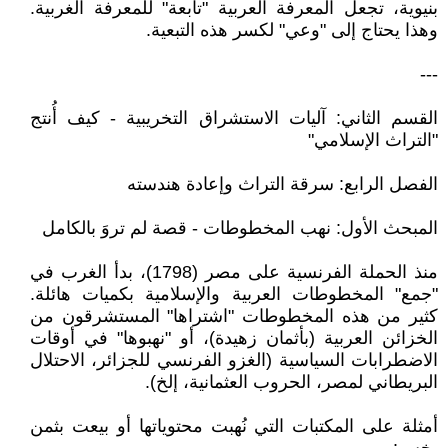
بنيوية، تجعل المعرفة العربية "تابعة" للمعرفة الغربية.
وهذا يحتاج إلى "وعي" لكسر هذه التبعية.
---
القسم الثاني: آليات الاستشراق التخريبية - كيف أُنتج
"التراث الإسلامي"
الفصل الرابع: سرقة التراث وإعادة هندسته
المبحث الأول: نهب المخطوطات - قصة لم تروَ بالكامل
منذ الحملة الفرنسية على مصر (1798)، بدأ الغرب في
"جمع" المخطوطات العربية والإسلامية بكميات هائلة.
كثير من هذه المخطوطات "اشتراها" المستشرقون من
الخزائن العربية (بأثمان زهيدة)، أو "نهبوها" في أوقات
الاضطرابات السياسية (الغزو الفرنسي للجزائر، الاحتلال
البريطاني لمصر، الحروب العثمانية، إلخ).
أمثلة على المكتبات التي نُهبت محتوياتها أو بيعت بثمن