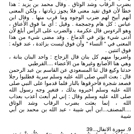
بضرب الرقاب وشد الوثاق . وقال محمد بن يزيد : هذا
خطأ لأن فوق تفيد معنى فلا يجوز زيادتها ، ولكن المعنى
أنهم أبيح لهم ضرب الوجوه وما قرب منها . وقال ابن
عباس : كل هام وجمجمة . وقيل : أي ما فوق الأعناق ،
وهو الرءوس قال عكرمة . والضرب على الرأس أبلغ لأن
أدنى شيء يؤثر في الدماغ . وقد مضى شيء من هذا
المعنى في " النساء " وأن فوق ليست بزائدة ، عند قوله :
فوق اثنتين .
واضربوا منهم كل بنان قال الزجاج : واحد البنان بنانة ،
وهي هنا الأصابع وغيرها من الأعضاء ....القرطبي
حدثنا وكيع قال ثنا المسعودي عن القاسم بن عبد الرحمن
قال : بعث النبي صلى الله عليه وسلم سرية فطلبوا رجلا
فصعد شجرة فأحرقوها بالنار فلما قدموا على النبي صلى
الله عليه وسلم أخبروه بذلك ، فتغير وجه رسول الله
صلى الله عليه وسلم وقال : إني لم أبعث أعذب بعذاب
الله ، إنما بعثت بضرب الرقاب وشد الوثاق
....المصنف...ابن أبي شيبة - عبد الله بن محمد بن أبي
شيبة
9. سورة الانفال...39