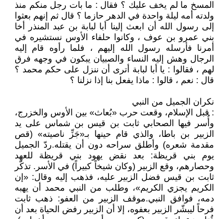
المسخ ما لم يخف عليك ؟ فقال : ما بات رجل منكم منذ
ولدته أمه ليلة واحدة في الدهر حازما ؟ قال ثم إنهم بعثوا
إلى رسول الله أن ابعث إلينا أبا لبابة بن عبد المنذر أخا
بني عمرو بن عوف ، وكانوا حلفاء الأوس نستشيره في
أمرنا فأرسله رسول الله إليهم ، فلما رأوه قام إليه
الرجال وهش إليه النساء والصبيان يبكون في وجهه فرق
لهم ، فقالوا : يا أبا لبابة أترى أن ننزل على حكم محمد ؟
قال : نعم ، قالوا : ماذا يفعل بنا إذا نزلنا ؟
نكران الجميل من النبي
: قبل الإسلام، وقعت حرب «بُعاث» بين الأوس والخزرج،
وأُسر فيها الصحابي ثابت بن قيس بن شماس على يد
الزبير بن باطا، والذي قام حينها بـ«جَزِّ ناصيته» (قص
مقدمة شعره) وأطلق سراحه دون أن يقتله.ردّ الجميل
يوم بني قريظة: بعد نقض يهود بني قريظة للعهد
وحصارهم، وقع الزبير (وكان شيخاً كبيراً) في الأسر. تذكّر
ثابت بن قيس فضل الزبير عليه، فذهب إليه وقال: «إن
الكريم يجزي الكريم»، وطلب من النبي محمد أن يهبه
دمه، فوافق النبي.موقف الزبير من العفو: ذهب ثابت
فرحاً ليبشّر الزبير بعفوه، إلا أن الزبير رفض الحياة بعد أن