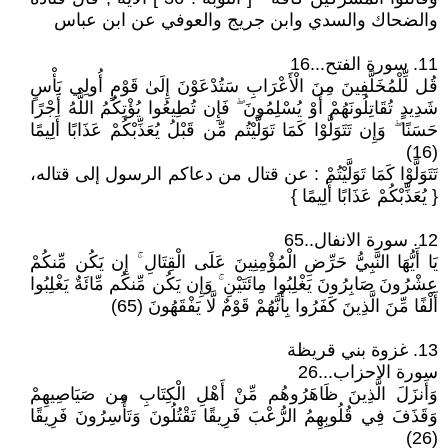
والضحاك والسدي وابن جريج والعوفي عن ابن عباس
11. سورة الفتح...16
قُل لِّلْمُخَلَّفِينَ مِنَ الْأَعْرَابِ سَتُدْعَوْنَ إِلَىٰ قَوْمٍ أُولِي بَأْسٍ
شَدِيدٍ تُقَاتِلُونَهُمْ أَوْ يُسْلِمُونَ ۖ فَإِن تُطِيعُوا يُؤْتِكُمُ اللَّهُ أَجْرًا
حَسَنًا ۖ وَإِن تَتَوَلَّوْا كَمَا تَوَلَّيْتُم مِّن قَبْلُ يُعَذِّبْكُمْ عَذَابًا أَلِيمًا
(16)
تَتَوَلَّوْا كَمَا تَوَلَّيْتُمْ : عن قتال من دعاكم الرسول إلى قتاله،
{ يُعَذِّبْكُمْ عَذَابًا أَلِيمًا }
12. سورة الانفال..65
يَا أَيُّهَا النَّبِيُّ حَرِّضِ الْمُؤْمِنِينَ عَلَى الْقِتَالِ ۚ إِن يَكُن مِّنكُمْ
عِشْرُونَ صَابِرُونَ يَغْلِبُوا مِائَتَيْنِ ۚ وَإِن يَكُن مِّنكُم مِّائَةٌ يَغْلِبُوا
أَلْفًا مِّنَ الَّذِينَ كَفَرُوا بِأَنَّهُمْ قَوْمٌ لَّا يَفْقَهُونَ (65)
13. غزوة بني قريظة
سورة الاحزاب...26
وَأَنزَلَ الَّذِينَ ظَاهَرُوهُم مِّنْ أَهْلِ الْكِتَابِ مِن صَيَاصِيهِمْ
وَقَذَفَ فِي قُلُوبِهِمُ الرُّعْبَ فَرِيقًا تَقْتُلُونَ وَتَأْسِرُونَ فَرِيقًا
(26)