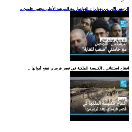
.. الرئيس الإيراني يقول إن التواصل مع المرشد الأعلى مجتبى خامنئ
.. افتتاح استثنائي.. الكنيسة الملكية في قصر فرساي تفتح أبوابها