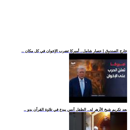
.. خارج الصندوق | حصار شامل.. أميركا تضرب الإخوان في كل مكان
.. بعد تكريم شيخ الأزهر له.. الطفل أنس يبدع في تلاوة القرآن بدو