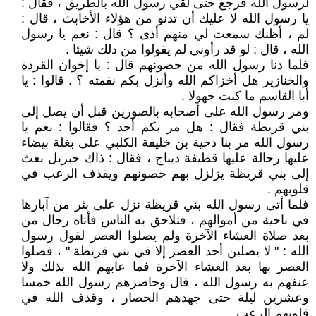
لرسول الله فرجع حتى لقي رسول الله بالطريق ، فقال :
يا رسول الله لا عليك أن تدنو من هؤلاء الأخابث ، قال :
لم ، أظنك سمعت لي منهم أذى ؟ قال : نعم يا رسول
الله ، قال : لو قد رأوني لم يقولوا من ذلك شيئا .
فلما دنا رسول الله من حصونهم قال : يا إخوان القردة
والخنازير هل أخزاكم الله وأنزل بكم نقمته ؟ . قالوا : يا
أبا القاسم ما كنت جهولا .
ومر رسول الله على أصحابه بالصورين قبل أن يصل إلى
بني قريظة فقال : هل مر بكم أحد ؟ فقالوا : نعم يا
رسول الله مر بنا دحية بن خليفة الكلبي على بغلة بيضاء
عليها رحالة عليها قطيفة ديباج ، فقال : ذاك جبريل بعث
إلى بني قريظة يزلزل بهم حصونهم ويقذف الرعب في
قلوبهم .
فلما أتى رسول الله بني قريظة نزل على بئر من آبارها
في ناحية من أموالهم ، فتلاحق به الناس فأتاه رجال من
بعد صلاة العشاء الآخرة ولم يصلوا العصر لقول رسول
الله : " لا يصلين أحد العصر إلا في بني قريظة " ، فصلوا
العصر بها بعد العشاء الآخرة فما عابهم الله بذلك ولا
عنفهم به رسول الله ، قال وحاصرهم رسول الله خمسا
وعشرين ليلة حتى جهدهم الحصار ، وقذف الله في
قلوبهم الرعب