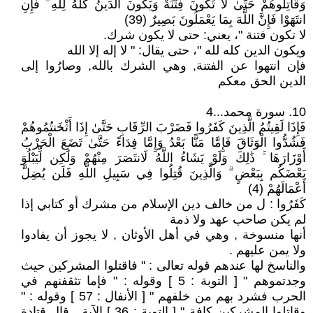
وَقَاتِلُوهُمْ حَتَّىٰ لَا تَكُونَ فِتْنَةٌ وَيَكُونَ الدِّينُ كُلُّهُ لِلَّهِ ۚ فَإِنِ
انتَهَوْا فَإِنَّ اللَّهَ بِمَا يَعْمَلُونَ بَصِيرٌ (39)
لا تكون فتنة "، يعني: حتى لا يكون شرك.
ويكون الدين كله لله "، حتى يقال: " لا إله إلا الله
فإن انتهوا عن الفتنة, وهي الشرك بالله, وصارُوا إلى
الدين الحق معكم
10. سورة محمد...4
فَإِذَا لَقِيتُمُ الَّذِينَ كَفَرُوا فَضَرْبَ الرِّقَابِ حَتَّىٰ إِذَا أَثْخَنتُمُوهُمْ
فَشُدُّوا الْوَثَاقَ فَإِمَّا مَنًّا بَعْدُ وَإِمَّا فِدَاءً حَتَّىٰ تَضَعَ الْحَرْبُ
أَوْزَارَهَا ۚ ذَٰلِكَ وَلَوْ يَشَاءُ اللَّهُ لَانتَصَرَ مِنْهُمْ وَلَٰكِن لِّيَبْلُوَ
بَعْضَكُم بِبَعْضٍ ۗ وَالَّذِينَ قُتِلُوا فِي سَبِيلِ اللَّهِ فَلَن يُضِلَّ
أَعْمَالَهُمْ (4)
كَفَرُوا : ل من خالف دين الإسلام من مشرك أو كتابي إذا
لم يكن صاحب عهد ولا ذمة
أنها منسوخة , وهي في أهل الأوثان , لا يجوز أن يفادوا
ولا يمن عليهم .
والناسخ لها عندهم قوله تعالى : " فاقتلوا المشركين حيث
وجدتموهم " [ التوبة : 5 ] وقوله : " فإما تثقفنهم في
الحرب فشرد بهم من خلفهم " [ الأنفال : 57 ] وقوله : "
وقاتلوا المشركين كافة " [ التوبة : 36 ] الآية , قال قتادة