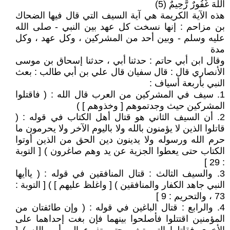
اللَّهَ غَفُورٌ رَّحِيمٌ (5)
هذه الآية الكريمة هي آية السيف التي قال فيها الضحاك
بن مزاحم : إنها نسخت كل عهد بين النبي - صلى الله
عليه وسلم - وبين أحد من المشركين ، وكل عهد ، وكل
مدة
وقال ابن أبي حاتم : حدثنا أبي ، حدثنا إسحاق بن موسى
الأنصاري قال : قال سفيان قال علي بن أبي طالب : بعث
النبي بأربعة أسياف :
1. سيف في المشركين من العرب قال الله : ( فاقتلوا
المشركين حيث وجدتموهم [ وخذوهم ] )
2. أن السيف الثاني هو قتال أهل الكتاب في قوله : (
قاتلوا الذين لا يؤمنون بالله ولا باليوم الآخر ولا يحرمون ما
حرم الله ورسوله ولا يدينون دين الحق من الذين أوتوا
الكتاب حتى يعطوا الجزية عن يد وهم صاغرون ) [ التوبة
: 29 ]
3. والسيف الثالث : قتال المنافقين في قوله : ( ياأيها
النبي جاهد الكفار والمنافقين ) [ واغلظ عليهم ] ) [ التوبة :
73 ، والتحريم : 9 ]
4. والرابع : قتال الباغين في قوله : ( وإن طائفتان من
المؤمنين اقتتلوا فأصلحوا بينهما فإن بغت إحداهما على