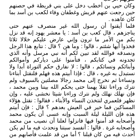
وكان حيي بن أخطب دخل على بني قريظة في حصنهم
حين رجعت عنهم قريش وغطفان وفاء لكعب بن أسد بما
كان عاهده .
فلما أيقنوا أن رسول الله غير منصرف عنهم حتى
يناجزهم ، قال كعب بن أسد : يا معشر يهود إنه قد نزل
بكم من الأمر ما ترون وإني عارض عليكم خلالا ثلاثا
فخذوا أيها شئتم ، قالوا : وما هن ؟ قال : نتابع هذا الرجل
ونصدقه فوالله لقد تبين لكم أنه نبي مرسل وأنه الذي
تجدونه في كتابكم ، فتأمنوا على دياركم وأموالكم
وأبنائكم ونسائكم ، قالوا : لا نفارق حكم التوراة أبدا ولا
نستبدل به غيره ، قال : فإذا أبيتم هذه فهلم فلنقتل أبناءنا
ونساءنا ثم نخرج إلى محمد رجالا مصلتين بالسيوف ولم
نترك وراءنا ثقلا يهمنا حتى يحكم الله بيننا وبين محمد ،
فإن نهلك نهلك ولم نترك وراءنا شيئا نخشى عليه ، وإن
نظهر فلعمري لنتخذن النساء والأبناء ، فقالوا : نقتل هؤلاء
المساكين فما خير في العيش بعدهم ؟ قال : فإن أبيتم
هذه فإن الليلة ليلة السبت وإنه عسى أن يكون محمد
وأصحابه قد أمنوا فيها فانزلوا لعلنا أن نصيب من محمد
وأصحابه غرة . قالوا : أنفسد سبتنا ونحدث فيه ما لم يكن
أحدث فيه من كان قبلنا ؟ أما من قد علمت فأصابهم من