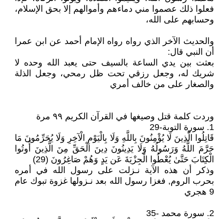
فعلوا ذلك عصموا مني دماءهم وأموالهم إلا بحق الإسلام،
وحسابهم على الله،
والحديث الآخر الذي رواه رواه الإمام أحمد عن ابن عمرا
أن النبي قال:
بعثت بين يدي الساعة بالسيف حتى يعبد الله وحده لا
شريك له، وجعل رزقي تحت ظل رمحي، وجعل الذلة
والصغار على من خالف أمري
وردت كلمة قتل وصيغها في القرآن الكريم ٩٩ مرة
1. سورة التوبة-29
قَاتِلُوا الَّذِينَ لَا يُؤْمِنُونَ بِاللَّهِ وَلَا بِالْيَوْمِ الْآخِرِ وَلَا يُحَرِّمُونَ مَا
حَرَّمَ اللَّهُ وَرَسُولُهُ وَلَا يَدِينُونَ دِينَ الْحَقِّ مِنَ الَّذِينَ أُوتُوا
الْكِتَابَ حَتَّىٰ يُعْطُوا الْجِزْيَةَ عَن يَدٍ وَهُمْ صَاغِرُونَ (29)
وذكر أن هذه الآية نـزلت على رسول الله في أمره
بحرب الروم, فغزا رسول الله بعد نـزولها غزوة تبوك عام
9 هجري
2. سورة محمد -35