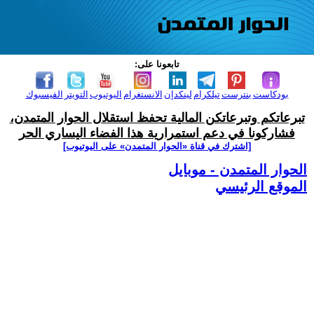
تابعونا على:
بودكاست
بنترست
تيلكرام
لينكدإن
الانستغرام
اليوتيوب
التويتر
الفيسبوك
تبرعاتكم وتبرعاتكن المالية تحفظ استقلال الحوار المتمدن،
فشاركونا في دعم استمرارية هذا الفضاء اليساري الحر
[اشترك في قناة ‫«الحوار المتمدن» على اليوتيوب]
الحوار المتمدن - موبايل
الموقع الرئيسي