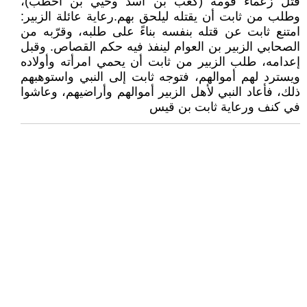
قُتل زعماء قومه (كعب بن أسد وحيي بن أخطب)،
وطلب من ثابت أن يقتله ليلحق بهم.رعاية عائلة الزبير:
امتنع ثابت عن قتله بنفسه بناءً على طلبه، وقرّبه من
الصحابي الزبير بن العوام لينفذ فيه حكم القصاص. وقبل
إعدامه، طلب الزبير من ثابت أن يحمي امرأته وأولاده
ويسترد لهم أموالهم، فتوجه ثابت إلى النبي واستوهبهم
ذلك، فأعاد النبي لأهل الزبير أموالهم وأراضيهم، وعاشوا
في كنف ورعاية ثابت بن قيس