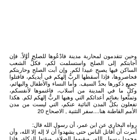
وحين تتقدمون لمحاربة مدينة فادْعُوها للصلح أوَّلاً. فإن
أجابتكم إلى الصلح واستسلمت لكم، فكلُّ الشعب
الساكن فيها يصبح عبيدا لكم. وإن أبت الصلح وحاربتكم
فحاصروها، فإذا أسقطها الربُّ إلهكم في أيديكم، فاقتلوا
جميع ذكورها بحدِّ السيف. وأما النساء والأطفال والبهائم،
وكلُّ ما في المدينة من أسلاب، فاغنموها لأنفسكم،
وتمتَّعوا بغنائم أعدائكم التي وهبها الربُّ إلهكم لكم. هكذا
تفعلون بكلِّ المدن النائية عنكم، التي ليست من مدن
الأمم القاطنة هنا....سفر التثنية , الاصحاح 20
رواه البخاري عن ابن عمر، أن رسول الله قال:
أمرت أن أقاتل الناس حتى يشهدوا أن لا إله إلا الله، وأن
محمدا رسول الله، ويقيموا الصلاة، ويؤتوا الزكاة، فإذا