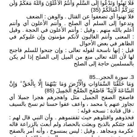
فَلَا تَهِنُوا وَتَدْعُوا إِلَى السَّلْمِ وَأَنتُمُ الْأَعْلَوْنَ وَاللَّهُ مَعَكُمْ وَلَن
يَتِرَكُمْ أَعْمَالَكُمْ (35)
فلا تهنوا أي تضعفوا عن القتال . والوهن : الضعف
وتدعوا إلى السلم أي الصلح . وأنتم الأعلون أي وأنتم
أعلم بالله منهم . وقيل : وأنتم الأعلون في الحجة . وقيل
: المعنى وأنتم الغالبون لأنكم مؤمنون وإن غلبوكم في
الظاهر في بعض الأحوال
قيل : إنها ناسخة لقوله تعالى : وإن جنحوا للسلم فاجنح
لها لأن الله تعالى منع من الميل إلى الصلح إذا لم يكن
بالمسلمين حاجة إلى الصلح
3. سورة الحجر...85
وَمَا خَلَقْنَا السَّمَاوَاتِ وَالْأَرْضَ وَمَا بَيْنَهُمَا إِلَّا بِالْحَقِّ ۗ وَإِنَّ
السَّاعَةَ لَآتِيَةٌ ۖ فَاصْفَحِ الصَّفْحَ الْجَمِيلَ (85)
فاصفح الصفح الجميل مثل واهجرهم هجرا جميلا أي
تجاوز عنهم يا محمد ، واعف عفوا حسنا ثم نسخ بالسيف
. قال قتادة : نسخه قوله :
فخذوهم واقتلوهم حيث ثقفتموهم . وأن النبي قال لهم :
لقد جئتكم بالذبح وبعثت بالحصاد ولم أبعث بالزراعة قاله
عكرمة ومجاهد . وقيل : ليس بمنسوخ ، وأنه أمر بالصفح