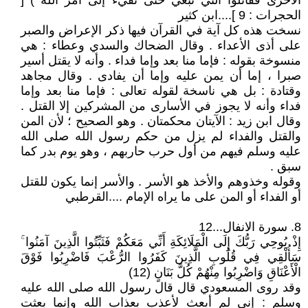
الأخرى فقاتلوا التي تبغي حتى تفيء إلى أمر الله ) [
الحجرات : 9 ]....ابن كثير
نسخت هذه كل آية في القرآن فيها ذكر الإعراض والصبر
على أذى الأعداء . وقال الضحاك والسدي وعطاء : هي
منسوخة بقوله : فإما منا بعد وإما فداء . وأنه لا يقتل أسير
صبرا ، إما أن يمن عليه وإما أن يفادى . وقال مجاهد
وقتادة : بل هي ناسخة لقوله تعالى : فإما منا بعد وإما
فداء وأنه لا يجوز في الأسارى من المشركين إلا القتل .
وقال ابن زيد : الآيتان محكمتان . وهو الصحيح ؛ لأن المن
والقتل والفداء لم يزل من حكم رسول الله صلى الله
عليه وسلم فيهم من أول حرب حاربهم ، وهو يوم بدر كما
سبق .
وقوله وخذوهم والأخذ هو الأسر . والأسر إنما يكون للقتل
أو الفداء أو المن على ما يراه الإمام ....القرطبي
8. سورة الانفال...12
إِذْ يُوحِي رَبُّكَ إِلَى الْمَلَائِكَةِ أَنِّي مَعَكُمْ فَثَبِّتُوا الَّذِينَ آمَنُوا ۚ
سَأُلْقِي فِي قُلُوبِ الَّذِينَ كَفَرُوا الرُّعْبَ فَاضْرِبُوا فَوْقَ
الْأَعْنَاقِ وَاضْرِبُوا مِنْهُمْ كُلَّ بَنَانٍ (12)
وقد روى المسعودي قال قال رسول الله صلى الله عليه
وسلم : إني لم أبعث لأعذب بعذاب الله وإنما بعثت