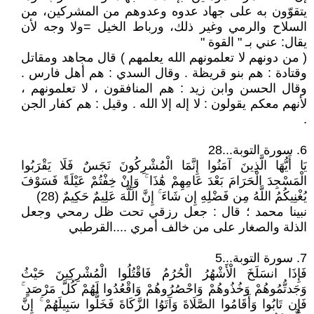
يتقوّون به على جهاد عدوه وعدوهم من المشركين، من
السلاح والرمي وغير ذلك، ورباط الخيل =ولا وجه لأن
يقال: عني بـ " القوة "
( من دونهم لا تعلمونهم الله يعلمهم ) قال مجاهد ومقاتل
وقتادة : هم بنو قريظة . وقال السدي : هم أهل فارس .
وقال الحسن وابن زيد : هم المنافقون ، لا تعلمونهم ،
لأنهم معكم يقولون : لا إله إلا الله . وقيل : هم كفار الجن
.
6. سورة التوبة...28
يَا أَيُّهَا الَّذِينَ آمَنُوا إِنَّمَا الْمُشْرِكُونَ نَجَسٌ فَلَا يَقْرَبُوا
الْمَسْجِدَ الْحَرَامَ بَعْدَ عَامِهِمْ هَٰذَا ۚ وَإِنْ خِفْتُمْ عَيْلَةً فَسَوْفَ
يُغْنِيكُمُ اللَّهُ مِن فَضْلِهِ إِن شَاءَ ۚ إِنَّ اللَّهَ عَلِيمٌ حَكِيمٌ (28)
نبينا محمد ؛ قال : جعل رزقي تحت ظل رمحي وجعل
الذلة والصغار على من خالف أمري ....القرطبي
7. سورة التوبة...5
فَإِذَا انسَلَخَ الْأَشْهُرُ الْحُرُمُ فَاقْتُلُوا الْمُشْرِكِينَ حَيْثُ
وَجَدتُّمُوهُمْ وَخُذُوهُمْ وَاحْصُرُوهُمْ وَاقْعُدُوا لَهُمْ كُلَّ مَرْصَدٍ ۚ
فَإِن تَابُوا وَأَقَامُوا الصَّلَاةَ وَآتَوُا الزَّكَاةَ فَخَلُّوا سَبِيلَهُمْ ۚ إِنَّ