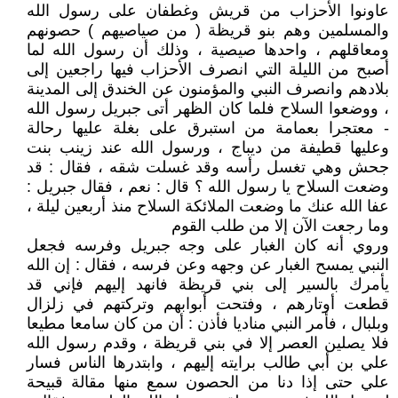
عاونوا الأحزاب من قريش وغطفان على رسول الله
والمسلمين وهم بنو قريظة ( من صياصيهم ) حصونهم
ومعاقلهم ، واحدها صيصية ، وذلك أن رسول الله لما
أصبح من الليلة التي انصرف الأحزاب فيها راجعين إلى
بلادهم وانصرف النبي والمؤمنون عن الخندق إلى المدينة
، ووضعوا السلاح فلما كان الظهر أتى جبريل رسول الله
- معتجرا بعمامة من استبرق على بغلة عليها رحالة
وعليها قطيفة من ديباج ، ورسول الله عند زينب بنت
جحش وهي تغسل رأسه وقد غسلت شقه ، فقال : قد
وضعت السلاح يا رسول الله ؟ قال : نعم ، فقال جبريل :
عفا الله عنك ما وضعت الملائكة السلاح منذ أربعين ليلة ،
وما رجعت الآن إلا من طلب القوم
وروي أنه كان الغبار على وجه جبريل وفرسه فجعل
النبي يمسح الغبار عن وجهه وعن فرسه ، فقال : إن الله
يأمرك بالسير إلى بني قريظة فانهد إليهم فإني قد
قطعت أوتارهم ، وفتحت أبوابهم وتركتهم في زلزال
وبلبال ، فأمر النبي مناديا فأذن : أن من كان سامعا مطيعا
فلا يصلين العصر إلا في بني قريظة ، وقدم رسول الله
علي بن أبي طالب برايته إليهم ، وابتدرها الناس فسار
علي حتى إذا دنا من الحصون سمع منها مقالة قبيحة