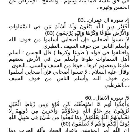
في حق نفسه فيما بينه وبينهم . والصفح : الإعراض عن
الحسن وغيره .
4. سورة ال عمران...83
أَفَغَيْرَ دِينِ اللَّهِ يَبْغُونَ وَلَهُ أَسْلَمَ مَن فِي السَّمَاوَاتِ
وَالْأَرْضِ طَوْعًا وَكَرْهًا وَإِلَيْهِ يُرْجَعُونَ (83)
لا تسبوا أصحابي فإن أصحابي أسلموا من خوف الله
وأسلم الناس من خوف السيف ..الطبري
واختلفوا في قوله ( طوعا وكرها ) قال الحسن : أسلم
أهل السماوات طوعا وأسلم من في الأرض بعضهم
طوعا وبعضهم كرها ، خوفا من السيف والسبي...البغوي
وقال عليه السلام : لا تسبوا أصحابي فإن أصحابي أسلموا
من خوف الله وأسلم الناس من خوف السيف
....القرطبي
5. سورة الانفال...60
وَأَعِدُّوا لَهُم مَّا اسْتَطَعْتُم مِّن قُوَّةٍ وَمِن رِّبَاطِ الْخَيْلِ
تُرْهِبُونَ بِهِ عَدُوَّ اللَّهِ وَعَدُوَّكُمْ وَآخَرِينَ مِن دُونِهِمْ لَا
تَعْلَمُونَهُمُ اللَّهُ يَعْلَمُهُمْ ۚ وَمَا تُنفِقُوا مِن شَيْءٍ فِي سَبِيلِ اللَّهِ
يُوَفَّ إِلَيْكُمْ وَأَنتُمْ لَا تُظْلَمُونَ (60)
إن الله أمر المؤمنين بإعداد الجهاد وآلة الحرب وما