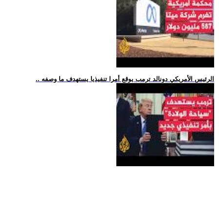
.. الرئيس الأمريكي دونالد ترمب يوقع أمرا تنفيذيا يستهدف ما وصفه