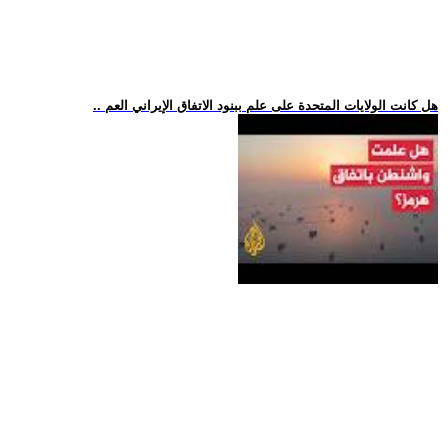
.. هل كانت الولايات المتحدة على علم ببنود الاتفاق الإيراني العم