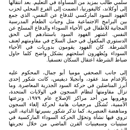
سلمي طالب بمزيد من المساواة في التعليم. بعد انتقالها
إلى أوكلاند، كاليفورنيا، انضمت إلى الفرع المحلي لحزب
الفهود السود الماركسي للدفاع عن النفس، الذي جمع
بين البرامج الاجتماعية مثل وجبات الطعام المدرسية
المجانية للأطفال في الأحياء السوداء والدفاع المسلح عن
النفس. اشتهر الفهود السود باستنادهم إلى الحق
الدستوري المكفول في حمل السلاح في مقاومتهم لعنف
الشرطة. كان الفهود يقومون بدوريات في الأحياء
السوداء ويُظهرون أسلحتهم بشكل واضح كلما حاول
ضباط الشرطة اعتقال السكان تعسفياً.
إلى جانب الصحفي موميا أبو جمال، المحكوم عليه
بالإعدام منذ عقود، وأنجيلا ديفيس، كانت شكور إحدى
أبرز المناضلين في حركة السود الجذرية المعاصرة. وما
تزال مقاومتها لنظام السجون في الولايات المتحدة،
وهروبها من أحد مراكز الإصلاح عام ١٩٧٩، ونزعتها
الأممية، تُشكّل مرجعيات هامة لحركة إلغاء السجون
ومناهضة العنصرية. كما تذكر شكور بسيرتها الذاتية، التي
تروي فيها نشأة وتحوّل الحركة السوداء الماركسية في
ستينيات وسبعينيات القرن الماضي من خلال تجربتها