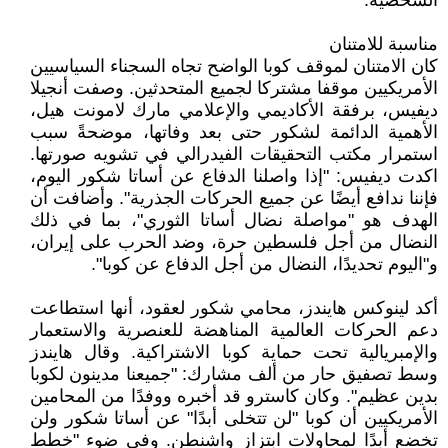
الشخصية.
مناسبة للامتنان
كان الامتنان لموقف كوبا الواضح تجاه السجناء السياسيين
الأمريكيين موقفا مشتركا لجميع المتحدثين. وصفت أنجيلا
ديفيس، برفقة الأكاديمي والإعلامي مارك لامونت هيل،
الأهمية الدائمة لشكور حتى بعد وفاتها، موضحةً سبب
استمرار مكتب التحقيقات الفيدرالي في تشويه صورتها.
اكدت ديفيس: "إذا واصلنا الدفاع عن أساتا شكور اليوم،
فإننا ندافع أيضًا عن جميع الحركات الجذرية". وأضافت أن
الهدف هو "مواصلة نضال أساتا الثوري"، بما في ذلك
النضال من أجل فلسطين حرة، وضد الحرب على إيران،
و"اليوم تحديدًا، النضال من أجل الدفاع عن كوبا".
أكد لينوكس هايندز، محامي شكور لعقود، أنها استطاعت
دعم الحركات العالمية المناهضة للعنصرية والاستعمار
والإمبريالية تحت حماية كوبا الاشتراكية. وقال هايندز
وسط تصفيق حار من ألف مشارك: "جميعنا مدينون لكوبا
بدين عظيم". وكان كاسترو قد أخبره ووفدًا من المحامين
الأمريكيين أن كوبا "لن تتخلى أبدًا" عن أساتا شكور ولن
تخضع أبدًا لمحاولات ابتزاز واشنطن. وفي ضوء "خطط