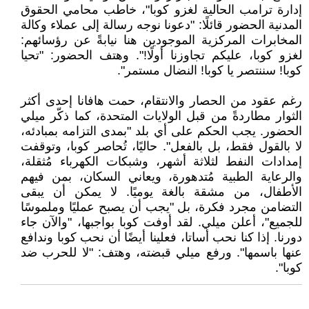
إدارة ترامب الحالية لغزو كوبا"، خاطب محامي الحقوق
المدنية الحضور قائلًا: "دعونا نوجه رسالة إلى عملاء وكالة
المخابرات المركزية الموجودين هنا نيابةً عن رؤسائهم:
لغزو كوبا، عليكم تجاوزنا أولًا!". وهتف الحضور: "تحيا
كوبا! سننتصر يا كوبا! النضال مستمر".
رغم عقود من الحصار والانتقام، حمت هافانا إحدى أكثر
الثوار مطاردةً من قبل الولايات المتحدة، كما ذكّر ميلي
الحضور. يجب الحكم على أي بلد "بمدى التزامه بمبادئه،
لا بالقول فقط، بل بالفعل". حاليًا، تُحاصر كوبا، وتوقفت
إمدادات النفط لثلاثة أشهر، وشبكات الكهرباء مُثقلة،
والرعاية الطبية مُتدهورة، ويعاني السكان، بمن فيهم
الأطفال، من مشقة بالغة يوميًا. لا يمكن أن يبقى
التضامن مجرد فكرة، بل "يجب أن يصبح عمليًا وملموسًا
للجميع"، أعلن ميلي. لقد أوفت كوبا بواجبها، "والآن جاء
دورنا. إذا كنا نحب أساتا، فعلينا أيضًا أن نحب كوبا وندافع
عنها باسمها". ورفع ميلي قبضته، وهتف: "لا للحرب ضد
كوبا".