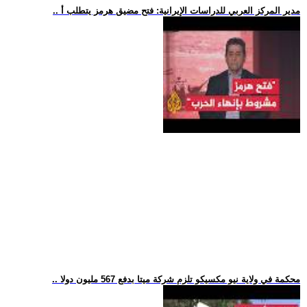
.. مدير المركز العربي للدراسات الإيرانية: فتح مضيق هرمز يتطلب أ
.. محكمة في ولاية نيو مكسيكو تلزم شركة ميتا بدفع 567 مليون دولا