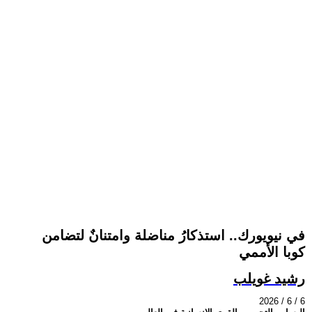
في نيويورك.. استذكارُ مناضلة وامتنانٌ لتضامن
كوبا الأممي
رشيد غويلب
2026 / 6 / 6