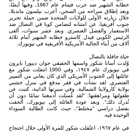
خطابه الشهير ضد حرب فيتنام عام 1967، وفيها أيضًا،
وبعد إطلاق سراحه من السجن، أعرب نيلسون مانديلا،
خلال زيارته الأولى للولايات المتحدة ضمن حملة تحرير
جنوب أفريقيا، عن امتنانه لتضامن كوبا في النضال ضد
الاستعمار والفصل العنصري. وبعد عشر سنوات، ألقى
الرئيس الكوبي فيدل كاسترو خطابه الشهير أمام ثلاثة
آلاف من أبناء الجالية الأمريكية الأفريقية في نيويورك.
حياة حافلة بالنضال
وُلدت أساتا شكور واسمها الحقيقي جوان ديبورا بايرون
في نيويورك عام ١٩٤٧، وفي 1950 انتقلت شكور مع
عائلتها إلى الجنوب الأمريكي الذي كان يعاني من التمييز
العنصري. لقد نشأت في فقر مدقع في منزل خشبي
بولاية كارولاينا الشمالية. وفي سيرتها الذاتية، كتبت عن
طفولتها ومراهقتها: "لقد غُسلت أدمغتنا تمامًا دون أن
نُدرك ذلك". وبعد عودة العائلة إلى نيويورك، أُلحقت
بفصل دراسي "مختلط"، حيث كانت الطالبة السوداء
الوحيدة فيه.
في عام ١٩٦٧، اعتُقلت شكور للمرة الأولى خلال احتجاج