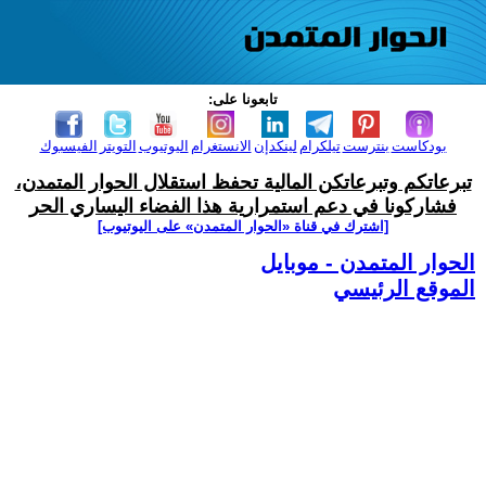
تابعونا على:
بودكاست
بنترست
تيلكرام
لينكدإن
الانستغرام
اليوتيوب
التويتر
الفيسبوك
تبرعاتكم وتبرعاتكن المالية تحفظ استقلال الحوار المتمدن،
فشاركونا في دعم استمرارية هذا الفضاء اليساري الحر
[اشترك في قناة ‫«الحوار المتمدن» على اليوتيوب]
الحوار المتمدن - موبايل
الموقع الرئيسي