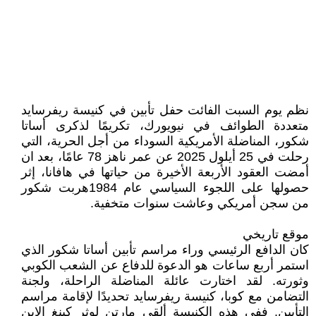
نظم يوم السبت الفائت حفل تأبين في كنيسة ريفرسايد
متعددة الطوائف في نيويورك، تكريمًا لذكرى أساتا
شكور، المناضلة الأمريكية السوداء من أجل الحرية، التي
رحلت في 25 أيلول 2025 عن عمر ناهز 78 عامًا، بعد ان
أمضت العقود الأربعة الأخيرة من حياتها في هافانا، إثر
حصولها على اللجوء السياسي عام 1984هربت شكور
من سجن أمريكي وعاشت سنوات متخفية.
موقع تاريخي
كان الدافع الرئيسي وراء مراسم تأبين أساتا شكور الذي
استمر أربع ساعات هو الدعوة للدفاع عن الشعب الكوبي
وثورته. لقد اختارت عائلة المناضلة الراحلة، ولجنة
التضامن مع كوبا، كنيسة ريفرسايد تحديدًا لإقامة مراسم
التأبين. ففي هذه الكنيسة ألقى مارتن لوثر كينغ الابن