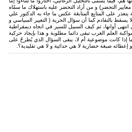
ا هم، فيما يسمى بالتحليل الرغائبي، اختاروا ما شاءوا إما
عايير التحضر) و من أراد التحضر عليه باستهلاك ما سمّاه
عذر على المتابِع المتابعَة عكس ما جاء به الدكتور علي
 يسقط بالتقادم كما أن سؤال الحرية ( التغيير السياسي و
تهى أوانها، ثم كيف السبيل للسير في اتجاه ديمقراطية
بة العلم الغرب تبقى دائما مطلوبة و هذا بإيجاد حركية
ا إذا كانت موضوعية أم لا، يبقى السؤال الذي يُطرحُ على
 إعطائه صبغة حضارية لا هي حداثية و لا هي تقليدية؟.