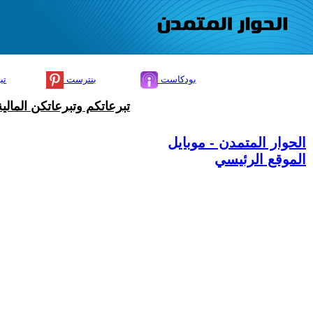
بودكاست
بنترست
تي
تبرعاتكم وتبرعاتكن المال
الحوار المتمدن - موبايل
الموقع الرئيسي