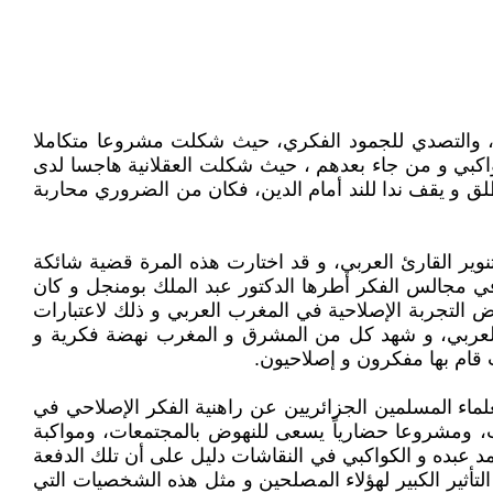
، والتصدي للجمود الفكري، حيث شكلت مشروعا متكاملا
كواكبي و من جاء بعدهم ، حيث شكلت العقلانية هاجسا لدى
لق و يقف ندا للند أمام الدين، فكان من الضروري محاربة
نوير القارئ العربي، و قد اختارت هذه المرة قضية شائكة
 في مجالس الفكر أطرها الدكتور عبد الملك بومنجل و كان
ض التجربة الإصلاحية في المغرب العربي و ذلك لاعتبارات
العربي، و شهد كل من المشرق و المغرب نهضة فكرية و
 قام بها مفكرون و إصلاحيون.
ماء المسلمين الجزائريين عن راهنية الفكر الإصلاحي في
ات، ومشروعا حضارياً يسعى للنهوض بالمجتمعات، ومواكبة
د عبده و الكواكبي في النقاشات دليل على أن تلك الدفعة
التأثير الكبير لهؤلاء المصلحين و مثل هذه الشخصيات التي