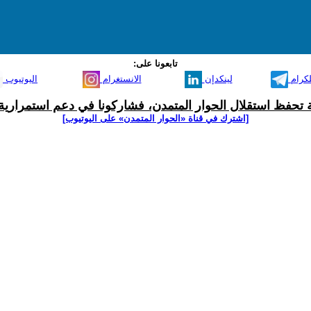
تابعونا على:
لكرام
لينكدإن
الانستغرام
اليوتيوب
ية تحفظ استقلال الحوار المتمدن، فشاركونا في دعم استمرارية 
[اشترك في قناة ‫«الحوار المتمدن» على اليوتيوب]