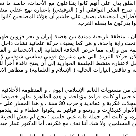
 يدل على أنهم كانوا يتفاعلون مع الأحداث، خاصة ما تعلق بقض
طرح الفكر التوافقي أو ( التوفيقي) باعتباره نهج عقلي منفت
طراف المختلفة، يضيف علي حليتيم أن هؤلاء المصلحين كانوا يم
ا يدركون ما يفعله الغرب.
ن ، منطقة تاريخية ممتدة بين هضبة إيران و بحر قزوين ظهرت
تحت راية واحدة، و هي كما يضيف حركة علمانية نشأت داخل الخ
مة من و إلى، مما عرض الخلافة العثمانية إلى الانحطاط و ال
فتاة، لأن حركة التتريك التي هي مشروع قومي سياسي شوفيني 
ل لاعتباره منشط الجلسة الحوارية إلى أن يفتح نافذة أخرأ لل
ناقض التيارات الحالية ( الإسلام و العلمانية) و مظاهر الاست
ن مستويات العالم الإسلامي اليوم ، و المنظومة الأخلاقية ك
هؤلاء حتى لو كانت قراءة مؤدلجة، و هذه الظاهرة تظهر خصوصا
النقطة المحورية هي أن الغرب وصل إلى ما وصل غليه بعد
أنوار كديكارت و روسو و فولتير لم يكونوا عظماء و لم يقدموا ش
ه، و كانت آخر جملة قاله علي حليتيم : نحن لم نعش الحرية ا
ا نحن المسلمين، ولا شك أننا نقف مع فكرته، أما الدكتور عمار ج