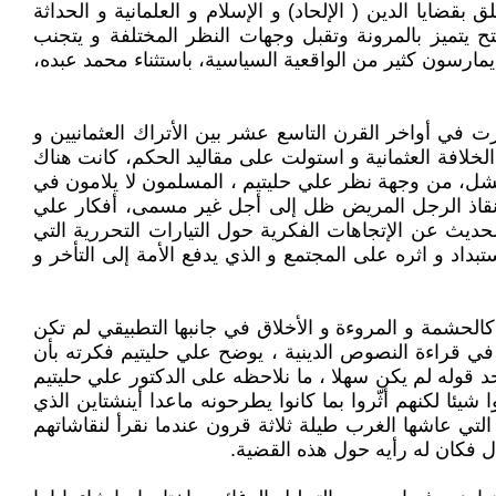
ايا الدين ( الإلحاد) و الإسلام و العلمانية و الحداثة
ح يتميز بالمرونة وتقبل وجهات النظر المختلفة و يتجنب
ارسون كثير من الواقعية السياسية، باستثناء محمد عبده،
 في أواخر القرن التاسع عشر بين الأتراك العثمانيين و
لافة العثمانية و استولت على مقاليد الحكم، كانت هناك
فشل، من وجهة نظر علي حليتيم ، المسلمون لا يلامون في
لإنقاذ الرجل المريض ظل إلى أجل غير مسمى، أفكار علي
حديث عن الإتجاهات الفكرية حول التيارات التحررية التي
بداد و اثره على المجتمع و الذي يدفع الأمة إلى التأخر و
الحشمة و المروءة و الأخلاق في جانبها التطبيقي لم تكن
 في قراءة النصوص الدينية ، يوضح علي حليتيم فكرته بأن
 سجلات فكرية و عقائدية و حرب 30 سنة ، و هذا المسار على حد قوله لم يكن سهلا ، ما نلاحظه على الدكتور علي حليتيم
يئا لكنهم أثّروا بما كانوا يطرحونه ماعدا أينشتاين الذي
لتي عاشها الغرب طيلة ثلاثة قرون عندما نقرأ لنقاشاتهم
يدل فكان له رأيه حول هذه القضية.