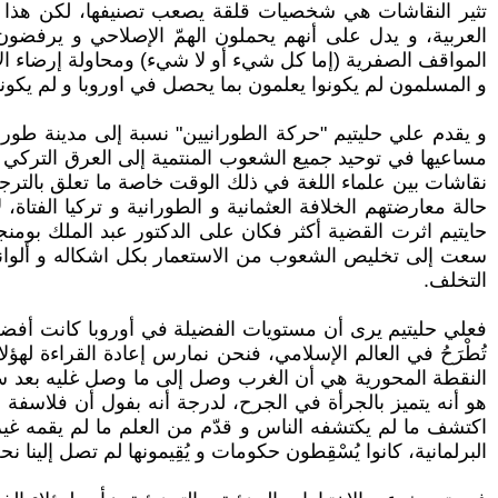
تثير النقاشات هي شخصيات قلقة يصعب تصنيفها، لكن هذا القلق
العربية، و يدل على أنهم يحملون الهمّ الإصلاحي و يرفضون 
المواقف الصفرية (إما كل شيء أو لا شيء) ومحاولة إرضاء الأ
و المسلمون لم يكونوا يعلمون بما يحصل في اوروبا و لم يكونو
و يقدم علي حليتيم "حركة الطورانيين" نسبة إلى مدينة طورا
مساعيها في توحيد جميع الشعوب المنتمية إلى العرق التركي 
نقاشات بين علماء اللغة في ذلك الوقت خاصة ما تعلق بالترج
حالة معارضتهم الخلافة العثمانية و الطورانية و تركيا ال
حايتيم اثرت القضية أكثر فكان على الدكتور عبد الملك بومنج
سعت إلى تخليص الشعوب من الاستعمار بكل اشكاله و ألوانه و ت
التخلف.
فعلي حليتيم يرى أن مستويات الفضيلة في أوروبا كانت أفضل م
تُطْرَحُ في العالم الإسلامي، فنحن نمارس إعادة القراءة ل
هو أنه يتميز بالجرأة في الجرح، لدرجة أنه بفول أن فلاسفة ال
اكتشف ما لم يكتشفه الناس و قدّم من العلم ما لم يقمه غير
البرلمانية، كانوا يُسْقِطون حكومات و يُقِيمونها لم تصل إلين