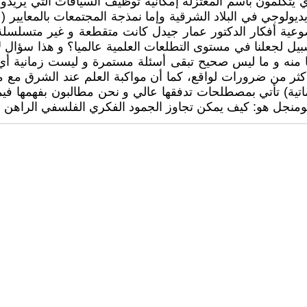
ي يتكلمون باسم المعتزلة إمكانية توظيف السياقات التي يريدونه
لوجي في البلاد الشرقية وإما نمذجة المجتمعات بالمعايير ( م
عية أفكار الدكتور عمار جيدل كانت متقطعة و غير متسلسلة يت
يل لجعلنا في مستوى التطلعات العلمية عالميا؟ و هذا سؤال لا
منه و ما ليس صحيح تبقى أسئلة مستمرة و ليست زمانية أي ان
ر من ضرورات لواقع، كما أن مواكبة العلم عند الشرق مع مواك
ماتية) تأتي بمصطلحات تدفقها عالي و نحن مطالبون بفهمها فيم
ك بومنجل هو: كيف يمكن تجاوز الجمود الفكري الفلسفي الراهن و