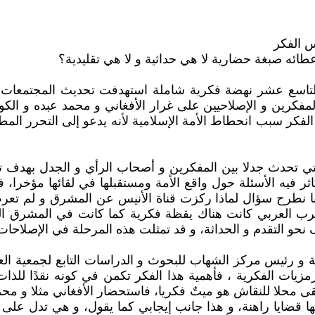
س الفكر
ائه صبغة حضارية لا هي حداثية و لا هي تقليدية؟
التاسع عشر نهضة فكرية شاملة استهدفت تحديث المجتمعات
 المفكرين و الإصلاحيين على غرار الأفغاني و محمد عبده و ال
فكر سبب انحطاط الأمة الإسلامية لأنه يدعو إلى التحرر المط
التي تحدث جدلا بين المفكرين و أصحاب الرأي و الجدل بهدف ت
ثر فيه الأسئلة حول واقع الأمة ومستقبلها في لقائها مؤخرا،
أننا نطرح سؤال لماذا ركزت قناة الأنيس عن المشرق و لم تعر
مغرب العربي كانت هناك يقظة فكرية كما كانت في المشرق 
حو التقدم و الحداثة، و قد تمثلت هذه المرحلة في الإصلاحات
و رئيس مركز الشهاب للبحوث و الدراسات التابع لجمعية العل
مزيات الفكرية ، فأهمية هذا الفكر تكمن في كونه نقدًا للذ
ى محلا للنقاش هو ميتٌ فكريا، فاستحضار الأفغاني مثلا و محم
حها قضايا راهنة، و هذا جانب إيجابي كما يقول، و هي تدل على 