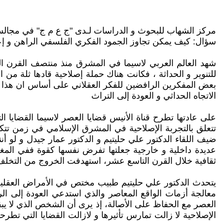
مركز الشهاب للبحوث و الدراسات لـدى "ج ع م ج" في مجال
سؤال: كيف يمكن تجاوز الجمود الفكري الفلسفي الراهن و إعط
شهد العالم العربي لاسيما في المشرق منذ منتصف القرن 
للتنوير و الحداثة ، فكانت هناك حملة إصلاحية قادها ثلة من
بعض المفكرين الرافضين للفكر العقلاني على أساس ان هذا ال
الاتجاه الحداثي و العودة إلى التراث
على عادتها تطرح قناة الأنيس قضايا العصر لاسيما القضايا 
تتعلق بالتجربة الإصلاحية في المشرق الإسلامي في زمن تتكا
ضيف اللقاء الدكتور علي حليتيم و الدكتور عمار جيدل و لو 
عديدة داخلية و خارجية جعلتها تفرض نفسها كقوة ففي ال
ثقافية خلال القرن التاسع عشر، استهدفت الخروج من التخلف ن
يتحدث الدكتور علي حليتيم طبيب مختص في الأمراض العقلية 
معالجة أزمات الواقع المعاصر والذي استدعي العودة إلى الر
العصر مع الحفاظ على الأصالة، إذ يرى أن الشخص الذي لا يبق
الإصلاحية لا زالت تمارس تأثيرها و لازالت القضايا التي تطر