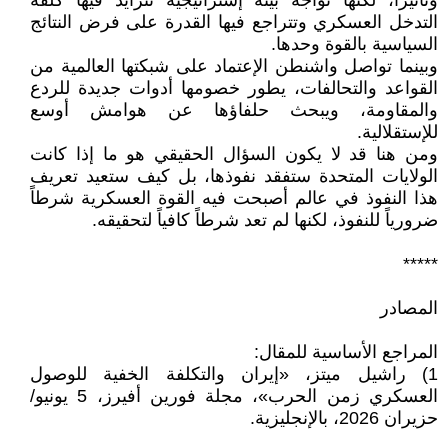
وتأثيراً، لكنها تواجه بيئة إستراتيجية تتزايد فيها كلفة
التدخل العسكري وتتراجع فيها القدرة على فرض النتائج
السياسية بالقوة وحدها.
وبينما تواصل واشنطن الإعتماد على شبكتها العالمية من
القواعد والتحالفات، يطور خصومها أدوات جديدة للردع
والمقاومة، ويبحث حلفاؤها عن هوامش أوسع
للإستقلالية.
ومن هنا قد لا يكون السؤال الحقيقي هو ما إذا كانت
الولايات المتحدة ستفقد نفوذها، بل كيف ستعيد تعريف
هذا النفوذ في عالم أصبحت فيه القوة العسكرية شرطاً
ضرورياً للنفوذ، لكنها لم تعد شرطاً كافياً لتحقيقه.
*****
المصادر
المراجع الأساسية للمقال:
1) راشيل ميتز، «إيران والتكلفة الخفية للوصول
العسكري زمن الحرب»، مجلة فورين أفيرز، 5 يونيو/
حزيران 2026، بالإنجليزية.