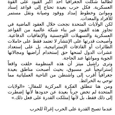
لطالما شكلت الجغرافيا أحد أكبر القيود على القوة
العسكرية. فكل حرب بعيدة تحتاج إلى قواعد إسناد
وموانئ وخطوط إمداد ووقود وصيانة ونقل مستمر
للأفراد والمعدات.
لكن الولايات المتحدة نجحت خلال العقود الماضية في
تجاوز هذه القيود عبر بناء شبكة عالمية من القواعد
العسكرية والتسهيلات اللوجستية والإتفاقيات الدفاعية.
وأصبحت قدرتها على الإنتشار لا تعتمد فقط على حاملات
الطائرات أو القاذفات الإستراتيجية، بل على إستعداد
عشرات الدول لمنحها حق إستخدام أراضيها ومجالاتها
الجوية وموانئها عند الحاجة.
وترى راشيل ميتز أن هذه المنظومة خلقت واقعاً
إستراتيجياً غير مسبوق، بحيث أصبحت مناطق بعيدة
جغرافياً أقرب إلى واشنطن من الناحية العملياتية مما
توحي به الخرائط.
ومن هنا تنطلق الفكرة المركزية للمقال: «الولايات
المتحدة لم تخض حرباً بعيدة عن حدودها لأنها إضطرت
إلى ذلك فقط، بل لأنها إمتلكت القدرة على فعل ذلك.»
عندما تصبح القدرة على الحرب إغراءً للحرب