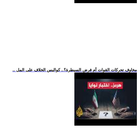
.. مخاوف تحركات القوات أم فرض السيطرة؟.. كواليس الخلاف على المل