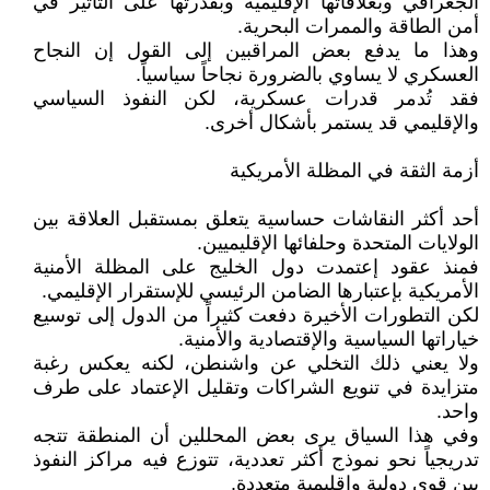
الجغرافي وبعلاقاتها الإقليمية وبقدرتها على التأثير في
أمن الطاقة والممرات البحرية.
وهذا ما يدفع بعض المراقبين إلى القول إن النجاح
العسكري لا يساوي بالضرورة نجاحاً سياسياً.
فقد تُدمر قدرات عسكرية، لكن النفوذ السياسي
والإقليمي قد يستمر بأشكال أخرى.
أزمة الثقة في المظلة الأمريكية
أحد أكثر النقاشات حساسية يتعلق بمستقبل العلاقة بين
الولايات المتحدة وحلفائها الإقليميين.
فمنذ عقود إعتمدت دول الخليج على المظلة الأمنية
الأمريكية بإعتبارها الضامن الرئيسي للإستقرار الإقليمي.
لكن التطورات الأخيرة دفعت كثيراً من الدول إلى توسيع
خياراتها السياسية والإقتصادية والأمنية.
ولا يعني ذلك التخلي عن واشنطن، لكنه يعكس رغبة
متزايدة في تنويع الشراكات وتقليل الإعتماد على طرف
واحد.
وفي هذا السياق يرى بعض المحللين أن المنطقة تتجه
تدريجياً نحو نموذج أكثر تعددية، تتوزع فيه مراكز النفوذ
بين قوى دولية وإقليمية متعددة.