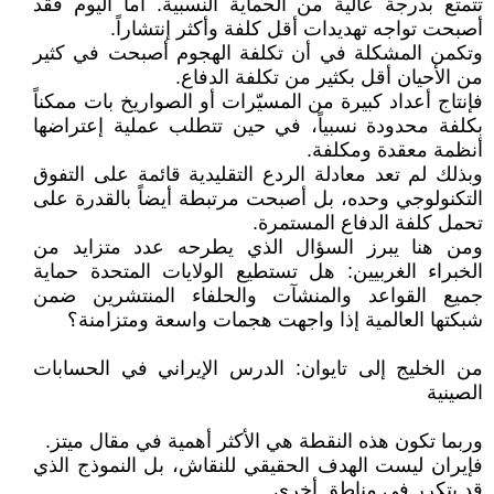
تتمتع بدرجة عالية من الحماية النسبية. أما اليوم فقد
أصبحت تواجه تهديدات أقل كلفة وأكثر إنتشاراً.
وتكمن المشكلة في أن تكلفة الهجوم أصبحت في كثير
من الأحيان أقل بكثير من تكلفة الدفاع.
فإنتاج أعداد كبيرة من المسيّرات أو الصواريخ بات ممكناً
بكلفة محدودة نسبياً، في حين تتطلب عملية إعتراضها
أنظمة معقدة ومكلفة.
وبذلك لم تعد معادلة الردع التقليدية قائمة على التفوق
التكنولوجي وحده، بل أصبحت مرتبطة أيضاً بالقدرة على
تحمل كلفة الدفاع المستمرة.
ومن هنا يبرز السؤال الذي يطرحه عدد متزايد من
الخبراء الغربيين: هل تستطيع الولايات المتحدة حماية
جميع القواعد والمنشآت والحلفاء المنتشرين ضمن
شبكتها العالمية إذا واجهت هجمات واسعة ومتزامنة؟
من الخليج إلى تايوان: الدرس الإيراني في الحسابات
الصينية
وربما تكون هذه النقطة هي الأكثر أهمية في مقال ميتز.
فإيران ليست الهدف الحقيقي للنقاش، بل النموذج الذي
قد يتكرر في مناطق أخرى.