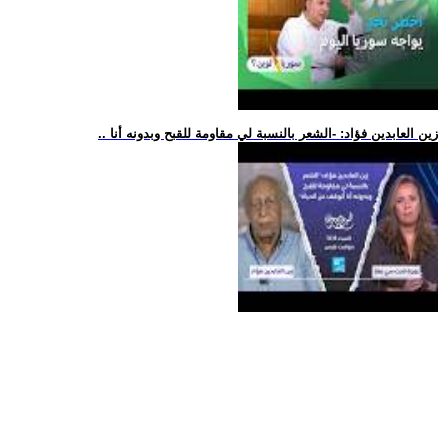
.. زين العابدين فؤاد: -الشعر بالنسبة لي مقاومة للقبح وبدونه أنا