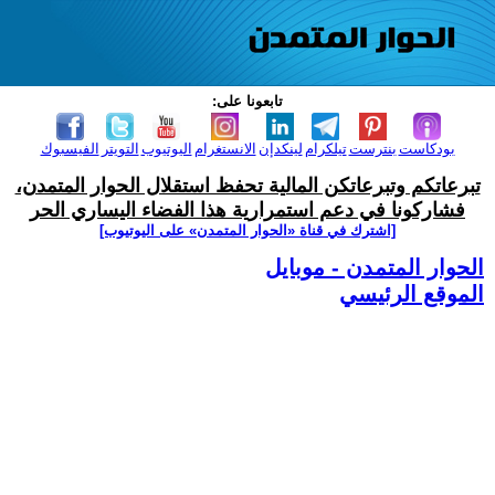
تابعونا على:
بودكاست
بنترست
تيلكرام
لينكدإن
الانستغرام
اليوتيوب
التويتر
الفيسبوك
تبرعاتكم وتبرعاتكن المالية تحفظ استقلال الحوار المتمدن،
فشاركونا في دعم استمرارية هذا الفضاء اليساري الحر
[اشترك في قناة ‫«الحوار المتمدن» على اليوتيوب]
الحوار المتمدن - موبايل
الموقع الرئيسي