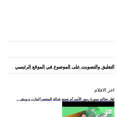
التعليق والتصويت على الموضوع في الموقع الرئيسي
اخر الافلام
.. هل تحاكم سوريا رموز الأسد أم تصنع عدالة المنتصر؟|مازن درويش|