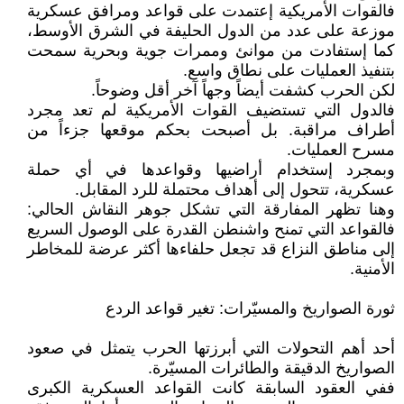
فالقوات الأمريكية إعتمدت على قواعد ومرافق عسكرية
موزعة على عدد من الدول الحليفة في الشرق الأوسط،
كما إستفادت من موانئ وممرات جوية وبحرية سمحت
بتنفيذ العمليات على نطاق واسع.
لكن الحرب كشفت أيضاً وجهاً آخر أقل وضوحاً.
فالدول التي تستضيف القوات الأمريكية لم تعد مجرد
أطراف مراقبة. بل أصبحت بحكم موقعها جزءاً من
مسرح العمليات.
وبمجرد إستخدام أراضيها وقواعدها في أي حملة
عسكرية، تتحول إلى أهداف محتملة للرد المقابل.
وهنا تظهر المفارقة التي تشكل جوهر النقاش الحالي:
فالقواعد التي تمنح واشنطن القدرة على الوصول السريع
إلى مناطق النزاع قد تجعل حلفاءها أكثر عرضة للمخاطر
الأمنية.
ثورة الصواريخ والمسيّرات: تغير قواعد الردع
أحد أهم التحولات التي أبرزتها الحرب يتمثل في صعود
الصواريخ الدقيقة والطائرات المسيّرة.
ففي العقود السابقة كانت القواعد العسكرية الكبرى