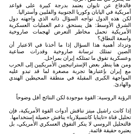
فالدفاع عن تايوان يعتمد بدرجة كبيرة على قواعد
أمريكية في اليابان وكوريا الجنوبية والفلبين وأستراليا.
لكن هذه الدول تواجه السؤال ذاته الذي واجهته دول
الشرق الأوسط: هل يستحق دعم العمليات العسكرية
الأمريكية تحمل مخاطر التعرض لهجمات صاروخية
واسعة النطاق؟
وتزداد أهمية هذا السؤال إذا ما أخذنا في الاعتبار أن
الصين تمتلك ترسانة صاروخية وقدرات صناعية
وعسكرية تفوق ما تمتلكه إيران بمراحل.
ومن هنا ينظر بعض الإستراتيجيين الأمريكيين إلى الحرب
مع إيران بإعتبارها تجربة مصغرة لما قد تبدو عليه
المواجهة الكبرى المقبلة في منطقة المحيطين الهندي
والهادئ.
الرؤية الروسية: القوة موجودة لكن النتائج أقل وضوحاً
إذا كانت راشيل ميتز تناقش أدوات القوة الأمريكية، فإن
تحليل قناة «تاينايا كانتسيلاريا» يناقش حصيلة إستخدامها.
فالتحليل الروسي لا ينكر التفوق العسكري الأمريكي، بل
يعتبره حقيقة قائمة.