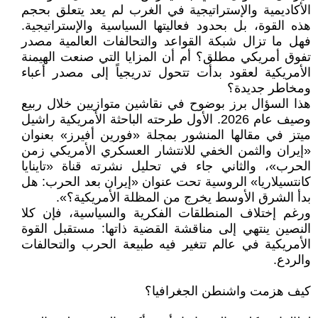
الأكاديمية والإستراتيجية في الغرب لم يعد يتعلق بحجم
هذه القوة، بل بحدود فعاليتها السياسية والإستراتيجية.
فهل ما تزال شبكة القواعد والتحالفات العالمية مصدر
تفوق أمريكي مطلق؟ أم أن المزايا التي صنعت الهيمنة
الأمريكية لعقود بدأت تتحول تدريجياً إلى مصدر أعباء
ومخاطر جديدة؟
هذا السؤال برز بوضوح في نقاشين متوازيين خلال ربيع
وصيف عام 2026. الأول طرحته الباحثة الأمريكية راشيل
ميتز في مقالها المنشور بمجلة «فورين أفيرز» بعنوان
«إيران والثمن الخفي للانتشار العسكري الأمريكي زمن
الحرب»، والثاني جاء في تحليل نشرته قناة «تاينايا
كانتسيلاريا» الروسية تحت عنوان «إيران بعد الحرب: هل
بدأ الشرق الأوسط يخرج من المظلة الأمريكية؟».
ورغم إختلاف المنطلقات الفكرية والسياسية، فإن كلا
النصين ينتهي إلى مناقشة القضية ذاتها: مستقبل القوة
الأمريكية في عالم تتغير فيه طبيعة الحرب والتحالفات
والردع.
كيف هزمت واشنطن الجغرافيا؟