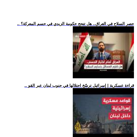
.. حصر السلاح في العراق.. هل تنجح حكومة الزيدي في حسم المعركة؟
.. قراءة عسكرية | إسرائيل ترسّخ احتلالها في جنوب لبنان عبر القو