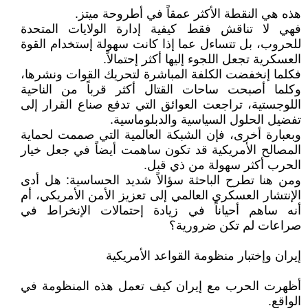
هذه هي النقطة الأكثر عمقاً في أطروحة ميتز.
فهي لا تناقش فقط كيفية إدارة الولايات المتحدة
للحروب، بل تتساءل عما إذا كانت سهولة إستخدام القوة
العسكرية تجعل اللجوء إليها أكثر إحتمالاً.
فكلما إنخفضت الكلفة المباشرة لتحريك القوات ونشرها،
وكلما أصبحت ساحات القتال أكثر قرباً من الناحية
اللوجستية، تراجعت العوائق التي تدفع صناع القرار إلى
تفضيل الحلول السياسية والدبلوماسية.
وبعبارة أخرى، فإن الشبكة العالمية التي صممت لحماية
المصالح الأمريكية قد تكون ساهمت أيضاً في جعل خيار
الحرب أكثر سهولة من ذي قبل.
ومن هنا تطرح الباحثة سؤالاً شديد الحساسية: هل أدى
الإنتشار العسكري العالمي إلى تعزيز الأمن الأمريكي، أم
أنه ساهم أحياناً في زيادة إحتمالات الإنخراط في
صراعات لم تكن ضرورية؟
إيران وإختبار منظومة القواعد الأمريكية
أظهرت الحرب مع إيران كيف تعمل هذه المنظومة في
الواقع.