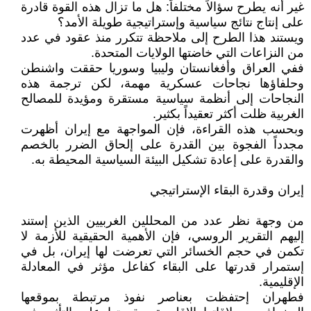
غير أنه يطرح سؤالاً مختلفاً: هل ما تزال هذه القوة قادرة
على إنتاج نتائج سياسية وإستراتيجية طويلة الأمد؟
ويستند هذا الطرح إلى ملاحظة تتكرر منذ عقود في عدد
من النزاعات التي خاضتها الولايات المتحدة.
ففي العراق وأفغانستان وليبيا وسوريا حققت واشنطن
وحلفاؤها نجاحات عسكرية مهمة، لكن ترجمة هذه
النجاحات إلى أنظمة سياسية مستقرة ومؤيدة للمصالح
الغربية ظلت أكثر تعقيداً بكثير.
وبحسب هذه القراءة، فإن المواجهة مع إيران أظهرت
مجدداً الفجوة بين القدرة على إلحاق الضرر بالخصم
والقدرة على إعادة تشكيل البيئة السياسية المحيطة به.
إيران وقدرة البقاء الإستراتيجي
من وجهة نظر عدد من المحللين الغربيين الذين إستند
إليهم التقرير الروسي، فإن الأهمية الحقيقية للأزمة لا
تكمن في حجم الخسائر التي تعرضت لها إيران، بل في
إستمرار قدرتها على البقاء كفاعل مؤثر في المعادلة
الإقليمية.
فطهران إحتفظت بعناصر نفوذ مرتبطة بموقعها