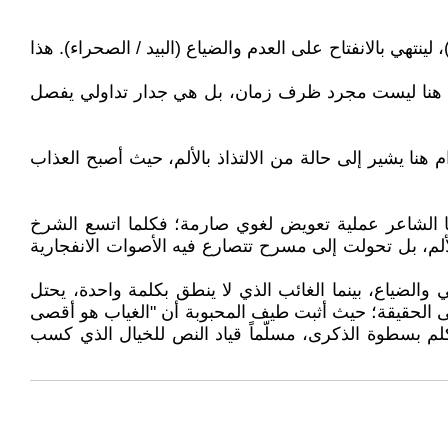
 لينتهي بالانفتاح على العدم والضياع (البيد / الصحراء). هذا
 "بعد" هنا ليست مجرد ظرف زمان، بل هي جدار تداولي يفصل
م هنا يشير إلى حالة من الالتذاذ بالألم، حيث أصبح العذاب
يها الشاعر عملية تعويض لغوي صارمة؛ فكلما اتسع الشرخ
ألم، بل تحولت إلى مسرح تتصارع فيه الأصوات الانفجارية
ي والضياع، بينما الغائب الذي لا ينطق بكلمة واحدة، يحتل
لى الحقيقة؛ حيث أثبت طيف المحبوبة أن "الغياب هو أقصى
تكلم بسطوة الذكرى، مسلّماً قياد النص للخيال الذي كسب