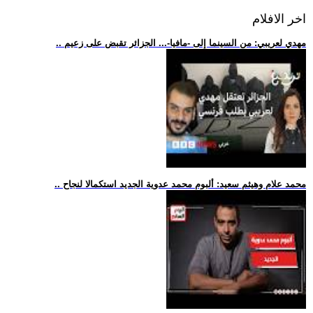
اخر الافلام
.. مهدي لعريبي: من السينما إلى -مافيا-... الجزائر تقبض على زعيم
.. محمد علام وهيثم سعيد: ألبوم محمد عدوية الجديد استكمالا لنجاح