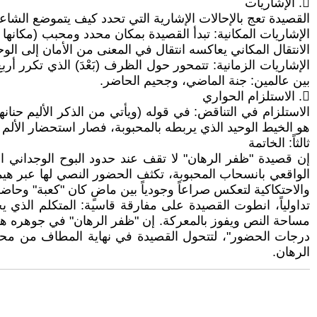
𔁱. الإشاريات
القصيدة تعج بالإحالات الإشارية التي تحدد كيف يتموضع الشاع
​الإشاريات المكانية: تبدأ القصيدة بمكان محدد ومحبب (مكانها / 
الانتقال المكاني يعاكسه انتقال في المعنى من الأمان إلى الو
​الإشاريات الزمانية: تتمحور حول الظرف (بَعْدَ) الذي تكرر 
بين عالمين: جنة الماضي، وجحيم الحاضر.
𔁲. الاستلزام الحواري
​الاستلزام في التناقض: في قوله (ويأتي من الذكر الأليم حنانه
هو الخيط الوحيد الذي يربطه بالمحبوبة، فصار استحضار الألم بم
​ثالثاً: الخاتمة
​إن قصيدة "ظفر الرهان" لا تقف عند حدود البوح الوجداني ا
الواقعي بانسحاب المحبوبة، تكثف الحضور النصي لها عبر هيمن
والاحتكاكية لتعكس صراعاً وجودياً بين ماضٍ كان "كعبة" وحاضرٍ 
​تداولياً، انطوت القصيدة على مفارقة قاسية: المتكلم الذي ي
مساحة النص ويفوز بالمعركة. إن "ظفر الرهان" في جوهره هو إ
درجات الحضور"، لتتحول القصيدة في نهاية المطاف من محاولة
الرهان.