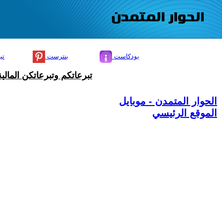
بودكاست
بنترست
تي
تبرعاتكم وتبرعاتكن المال
الحوار المتمدن - موبايل
الموقع الرئيسي