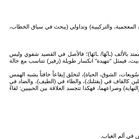
ية، المعجمية، والتركيبية) وتداولي (يبحث في سياق الخطاب،
 بالألف (ـانُهَا/ ـانَهَا)؛ فالأصل في القصيد شفوي وليس
ل بيت، فيمثل "تنهيدة" انكسار طويلة (زفير) تتناسب مع حالة
ويعات، الشوق، الحياة)، لتخلق إيقاعاً خافتاً يشبه الهمس
لين كالقاف في (يقتلنك)، والطاء في (الطيف)، والضاد في
النهاية) وصراعهما، فهكذا تتجسد العلاقة بين الحبيبين: لقاءً
 في ألم الغياب.