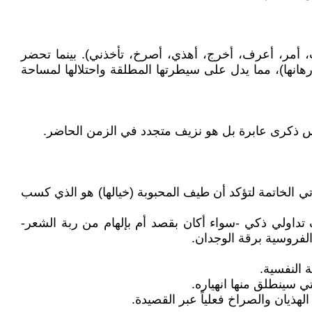
ت، أمر، أعرف، أخرج، أهذي، أصرخ، تأخذني). بينما تحضر
ها، رهانها)، مما يدل على سيطرتها المطلقة واحتلالها لمساحة
يس ذكرى عابرة بل هو نزيف متجدد في الزمن الحاضر.
تأتي الخاتمة لتؤكد أن طيف المحبوبة (خيالها) هو الذي كسب
ف تداولي ذكي -سواء أكان بقصد أم بإلهام من ربة الشعر-
الفروسية برقة الوجدان.
ة النفسية.
تي سينطلق منها انهياره.
لهذيان والصراخ فعلياً عبر القصيدة.