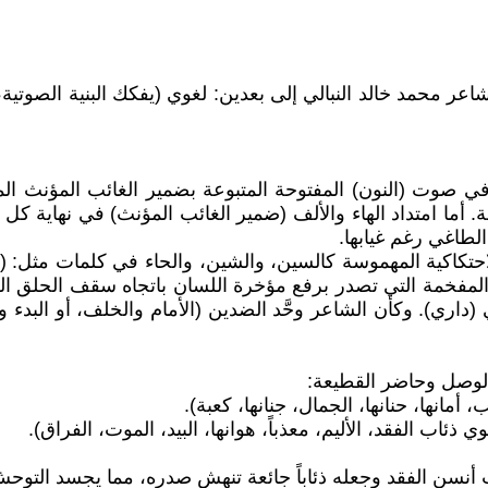
للشاعر محمد خالد النبالي إلى بعدين: لغوي (يفكك البنية الصوت
ي صوت (النون) المفتوحة المتبوعة بضمير الغائب المؤنث الممتد
ميقة. أما امتداد الهاء والألف (ضمير الغائب المؤنث) في نهاية ك
لطاغي رغم غيابها.
لاحتكاكية المهموسة كالسين، والشين، والحاء في كلمات مثل: (سُ
 المفخمة التي تصدر برفع مؤخرة اللسان باتجاه سقف الحلق ال
في (داري). وكأن الشاعر وحَّد الضدين (الأمام والخلف، أو البدء و
الوصل وحاضر القطيعة:
مانها، حنانها، الجمال، جنانها، كعبة).
ئاب الفقد، الأليم، معذباً، هوانها، البيد، الموت، الفراق).
أنسن الفقد وجعله ذئاباً جائعة تنهش صدره، مما يجسد التوحش