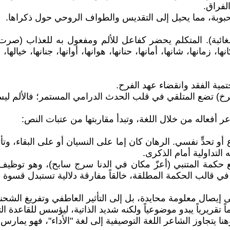
لفراق.
لمحبوبة، مما يحيل إلى التقديس والطواف الروحي حول ذكراها.
 الغائبة). المتكلم يحضر كفاعل للألم ومفعول به للعذاب (صر
ا، زمانها، شانها، أمانها، حنانها، هوانها، أوانها، جنانها، خيال
ية الفقد وانقضاء عهد الفرح.
صرخ) تضع المتلقي في قلب الحدث الدرامي المستمر؛ فالألم ل
ر أفعاله من خلال اللغة، وتبدأ مقاربتها من عتبات النص:
 أو تحدٍّ نفسي. الرهان كان إما على النسيان أو على البقاء، و
التداولية أمام الذكرى.
ٍ مع حكمة المتنبي (أعزّ مكان في الدنا سرج سابح)، وهو توظي
 في قالب الحكمة المطلقة، خالقاً مفارقة دلالية تستبدل قسوة 
إلى إيصال معلومة محايدة، بل إلى التأثير العاطفي وتفريغ الشحن
اً تقريرياً يبدو موضوعياً ولكنه شديد الذاتية، ليؤسس للقاعدة ال
يتجاوز الشاعر اللغة التوصيفية إلى لغة "الأداء"، فهو يمارس ا