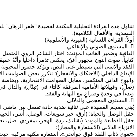
​تتناول هذه القراءة التحليلية المكثفة لقصيدة "ظفر الرهان" 
القصدية، والأفعال الكلامية).
​أولاً: القراءة اللسانية (البنيوية والأسلوبية)
𔁯. المستوى الصوتي والإيقاعي
​القافية وضمير الغائب المؤنث: اختار الشاعر الروي المتمثل ف
كتابياً. صوت النون مجهور أغنّ، يعكس تذمراً داخلياً وأنَّةً ع
الفقد والأسى التي تسيطر على النص، وتؤكد حضور المحبوبة ا
​الإيقاع الداخلي (الاحتكاك والانفجار): تتكرر بعض الصوامت ا
والبوح الذاتي المنكسر، مقابل الصوامت الانفجارية، وبخاصة
(ضلَّ)، وقبيلاتها الأمامية المرققة كالتاء في (تبدَّل)، والدال 
وبدءاً في وحدةٍ وصراعٍ مع النهاية والفقد.
𔁰. المستوى المعجمي والدلالي
يُبنى معجم القصيدة على ثنائية ضدية حادة تفصل بين ماضي 
​حقل الوصل والحياة: (أرق، خير سويعات، الوصل، أنس، الحبيب، أ
​حقل القطيعة والموت: (يقتلنك، ردة، الهجر، بمفردي، ضل، تعوي ذ
​الانزياح الدلالي (الاستعارة والمجاز):
​«تعوي ذئاب الفقد فوق جوانحي»: استعارة مكنية مركبة، حيث 