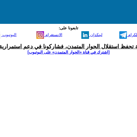
تابعونا على:
لكرام
لينكدإن
الانستغرام
اليوتيوب
ية تحفظ استقلال الحوار المتمدن، فشاركونا في دعم استمرارية 
[اشترك في قناة ‫«الحوار المتمدن» على اليوتيوب]