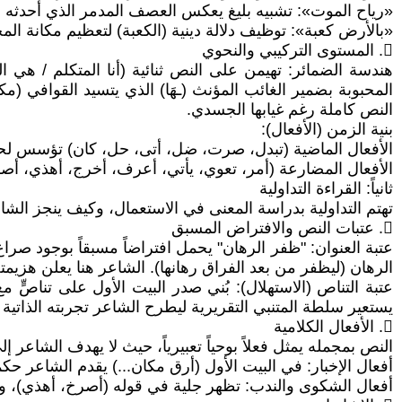
​«رياح الموت»: تشبيه بليغ يعكس العصف المدمر الذي أحدثه ا
​«بالأرض كعبة»: توظيف دلالة دينية (الكعبة) لتعظيم مكانة ا
𔁱. المستوى التركيبي والنحوي
​هندسة الضمائر: تهيمن على النص ثنائية (أنا المتكلم / هي
المحبوبة بضمير الغائب المؤنث (ـهَا) الذي يتسيد القوافي (مكانه
النص كاملة رغم غيابها الجسدي.
​بنية الزمن (الأفعال):
​الأفعال الماضية (تبدل، صرت، ضل، أتى، حل، كان) تؤسس لحتم
​الأفعال المضارعة (أمر، تعوي، يأتي، أعرف، أخرج، أهذي، أ
​ثانياً: القراءة التداولية
​تهتم التداولية بدراسة المعنى في الاستعمال، وكيف ينجز الشاع
𔁯. عتبات النص والافتراض المسبق
​عتبة العنوان: "ظفر الرهان" يحمل افتراضاً مسبقاً بوجود صراع
الرهان (ليظفر من بعد الفراق رهانها). الشاعر هنا يعلن هزيمته 
​عتبة التناص (الاستهلال): بُني صدر البيت الأول على تناصّ
يستعير سلطة المتنبي التقريرية ليطرح الشاعر تجربته الذاتية
𔁰. الأفعال الكلامية
النص بمجمله يمثل فعلاً بوحياً تعبيرياً، حيث لا يهدف الشاعر 
​أفعال الإخبار: في البيت الأول (أرق مكان...) يقدم الشاعر حكم
​أفعال الشكوى والندب: تظهر جلية في قوله (أصرخ، أهذي)، وهنا 