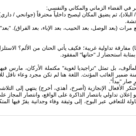
ر في الفضاء الزماني والمكاني والنفسي:
البلاد)، ثم يضيق المكان ليصبح داخلياً محترقاً (جوانحي / داري)،
حشة.
أربع مرات (بعد الوصل، بعد الحبيب، بعد الإباء، بعد الفراق).
ا) مفارقة تداولية غريبة؛ فكيف يأتي الحنان من الألم؟ الاستلزا
ثابة استحضار لـ "حنانها" المفقود.
لمألوف، بل تمثل "تراجيديا لغوية" مكتملة الأركان، مارس ف
ة ضمير الغائب المؤنث. اللغة هنا لم تكن مجرد وعاء ناقل لل
صار "بيداً".
حتكر الأفعال الإنجازية (أصرخ، أهذي، أخرج) ينتهي إلى التلاش
علان تداولي بانتصار الذاكرة على الواقع، وانتصار المجاز ع
 للتعافي عبر البوح، إلى وثيقة وفاء وجدانية يقرّ فيها الم