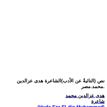
نص (النائبةُ عن الأدب)الشاعرة هدى عزالدين
محمد.مصر.
هدى عزالدين محمد
شاعرة
(Huda Ezz El-din Muhammad)