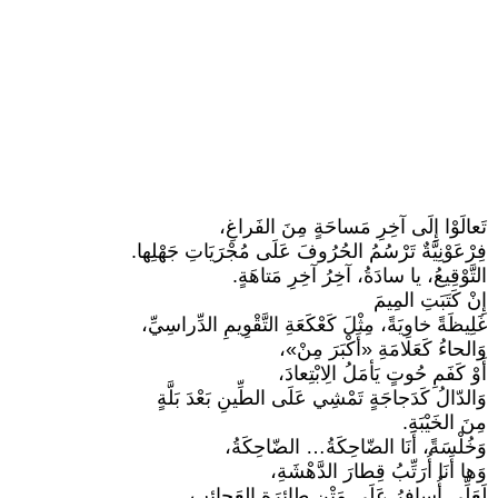
تَعالَوْا إِلَى آخِرِ مَساحَةٍ مِنَ الفَراغِ،
فِرْعَوْنِيَّةٌ تَرْسُمُ الحُرُوفَ عَلَى مُجْرَيَاتِ جَهْلِها.
التَّوْقِيعُ، يا سادَةُ، آخِرُ آخِرِ مَتاهَةٍ.
إِنْ كَتَبَتِ المِيمَ
غَلِيظَةً خاوِيَةً، مِثْلَ كَعْكَعَةِ التَّقْوِيمِ الدِّراسِيِّ،
وَالحاءُ كَعَلامَةِ «أَكْبَرَ مِنْ»،
أَوْ كَفَمِ حُوتٍ يَأمَلُ الِابْتِعادَ،
وَالدّالُ كَدَجاجَةٍ تَمْشِي عَلَى الطِّينِ بَعْدَ بَلَّةٍ
مِنَ الخَيْبَةِ.
وَخُلْسَةً، أَنَا الضّاحِكَةُ… الضّاحِكَةُ،
وَها أَنَا أُرَتِّبُ قِطارَ الدَّهْشَةِ،
لَعَلِّي أُسافِرُ عَلَى مَتْنِ طائِرَةِ العَجائِبِ