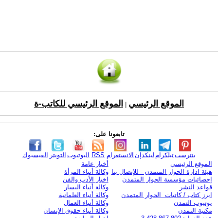
الموقع الرئيسي
الموقع الرئيسي للكاتب-ة
|
تابعونا على:
بنترست
تيلكرام
لينكدإن
الانستغرام
RSS
اليوتيوب
التويتر
الفيسبوك
الموقع الرئيسي
أخبار عامة
هيئة ادارة الحوار المتمدن - للإتصال بنا
وكالة أنباء المرأة
إحصائيات مؤسسة الحوار المتمدن
اخبار الأدب والفن
قواعد النشر
وكالة أنباء اليسار
ابرز كتاب / كاتبات الحوار المتمدن
وكالة أنباء العلمانية
يوتيوب التمدن
وكالة أنباء العمال
مكتبة التمدن
وكالة أنباء حقوق الإنسان