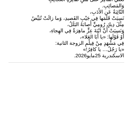
وَالمَصائِبِ.
النّائِبَةُ عَنِ الأَدَبِ،
نَسِيَتْ قَلَمَها فِي جَيْبِ القَصيدِ، وَما زالَتْ تُبَيِّضُ
مِثْلَ دِيكٍ رُومِيٍّ أَصابَهُ البَلَلُ،
وَنَسِيَتْ أَنَّ ابْنَةَ عِزٍّ ماهِرَةٌ فِي الهِجاءِ،
أَوْ قَوْلَها: «يا أَبَا العَلا»،
فِي مَشْهَدٍ مِنْ فِيلْمِ الزوجة الثانية:
«يا رَجُلُ… يا كافِرُ!»
الاسكندرية 25مايو2026.