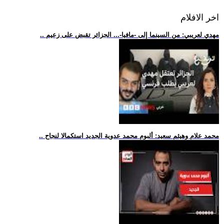
اخر الافلام
.. مهدي لعريبي: من السينما إلى -مافيا-... الجزائر تقبض على زعيم
.. محمد علام وهيثم سعيد: ألبوم محمد عدوية الجديد استكمالا لنجاح