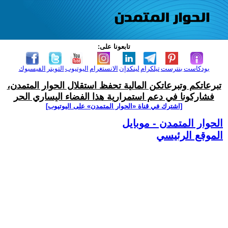
تابعونا على:
بودكاست
بنترست
تيلكرام
لينكدإن
الانستغرام
اليوتيوب
التويتر
الفيسبوك
تبرعاتكم وتبرعاتكن المالية تحفظ استقلال الحوار المتمدن،
فشاركونا في دعم استمرارية هذا الفضاء اليساري الحر
[اشترك في قناة ‫«الحوار المتمدن» على اليوتيوب]
الحوار المتمدن - موبايل
الموقع الرئيسي