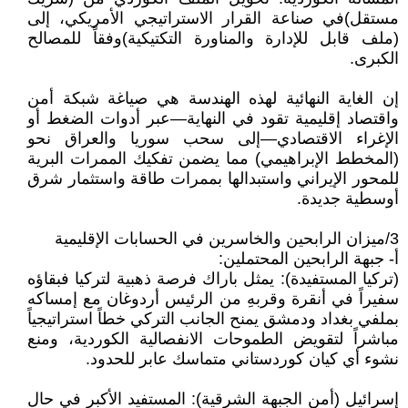
مستقل)في صناعة القرار الاستراتيجي الأمريكي، إلى
(ملف قابل للإدارة والمناورة التكتيكية)وفقاً للمصالح
الكبرى.
إن الغاية النهائية لهذه الهندسة هي صياغة شبكة أمن
واقتصاد إقليمية تقود في النهاية—عبر أدوات الضغط أو
الإغراء الاقتصادي—إلى سحب سوريا والعراق نحو
(المخطط الإبراهيمي) مما يضمن تفكيك الممرات البرية
للمحور الإيراني واستبدالها بممرات طاقة واستثمار شرق
أوسطية جديدة.
3/ميزان الرابحين والخاسرين في الحسابات الإقليمية
أ- جبهة الرابحين المحتملين:
(تركيا المستفيدة): يمثل باراك فرصة ذهبية لتركيا فبقاؤه
سفيراً في أنقرة وقربهِ من الرئيس أردوغان مع إمساكه
بملفي بغداد ودمشق يمنح الجانب التركي خطاً استراتيجياً
مباشراً لتقويض الطموحات الانفصالية الكوردية، ومنع
نشوء أي كيان كوردستاني متماسك عابر للحدود.
إسرائيل (أمن الجبهة الشرقية): المستفيد الأكبر في حال