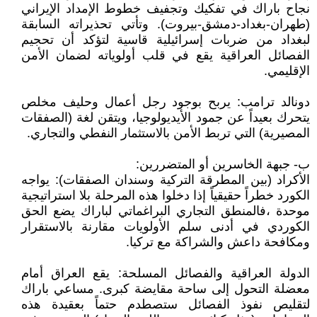
نجاح باراك في تفكيك وتجفيف خطوط الإمداد الإيراني
(طهران-بغداد-دمشق-بيروت). وتأتي تحذيراته السابقة
لبغداد من ضربات إسرائيلية قاسية لتؤكد أن تحجيم
الفصائل العراقية يقع في قلب أولوياته لضمان الأمن
الإقليمي.
دونالد ترامب: يربح بوجود رجل أعمال وحليف مخلص
يتحرك بعيداً عن جمود الأيديولوجيا، ويتقن لغة (الصفقات
المصيرية) التي تربط الأمن بالاستثمار النفطي والتجاري.
ب- جبهة الخاسرين أو المتضررين:
الأكراد (بين المطرقة التركية وسندان الصفقات): يواجه
الكورد خطراً حقيقياً إذا دخلوا هذه المرحلة بلا استراتيجية
موحدة ،فالمنطق التجاري البراغماتي لباراك يضع الحق
الكوردي في أدنى سلم الأولويات مقارنة بالاستقرار
ومكافحة داعش والشراكة مع تركيا.
الدولة العراقية والفصائل المسلحة: يقع العراق أمام
معضلة التحول إلى ساحة مقايضة كبرى. مساعي باراك
لتقليص نفوذ الفصائل ستصطدم حتماً بعقيدة هذه