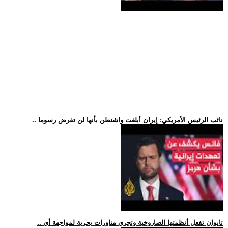
.. نائب الرئيس الأمريكي: إيران أبلغت واشنطن بأنها لن تفرض رسوما
.. تايوان تفعل أنظمتها الصاروخية وتجري مناورات بحرية لمواجهة أي