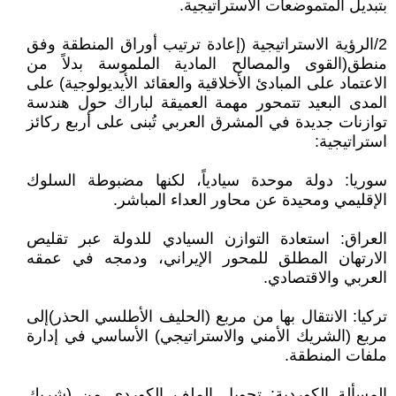
بتبديل المتموضعات الاستراتيجية.
2/الرؤية الاستراتيجية (إعادة ترتيب أوراق المنطقة وفق
منطق(القوى والمصالح المادية الملموسة بدلاً من
الاعتماد على المبادئ الأخلاقية والعقائد الأيديولوجية) على
المدى البعيد تتمحور مهمة العميقة لباراك حول هندسة
توازنات جديدة في المشرق العربي تُبنى على أربع ركائز
استراتيجية:
سوريا: دولة موحدة سيادياً، لكنها مضبوطة السلوك
الإقليمي ومحيدة عن محاور العداء المباشر.
العراق: استعادة التوازن السيادي للدولة عبر تقليص
الارتهان المطلق للمحور الإيراني، ودمجه في عمقه
العربي والاقتصادي.
تركيا: الانتقال بها من مربع (الحليف الأطلسي الحذر)إلى
مربع (الشريك الأمني والاستراتيجي) الأساسي في إدارة
ملفات المنطقة.
المسألة الكوردية: تحويل الملف الكوردي من (شريك