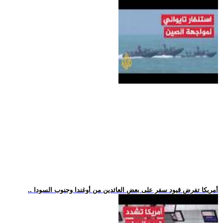
.. أمريكا تفرض قيود سفر على بعض العائدين من أوغندا وجنوب السودا