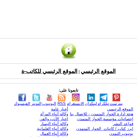
الموقع الرئيسي
الموقع الرئيسي للكاتب-ة
|
تابعونا على:
بنترست
تيلكرام
لينكدإن
الانستغرام
RSS
اليوتيوب
التويتر
الفيسبوك
الموقع الرئيسي
أخبار عامة
هيئة ادارة الحوار المتمدن - للإتصال بنا
وكالة أنباء المرأة
إحصائيات مؤسسة الحوار المتمدن
اخبار الأدب والفن
قواعد النشر
وكالة أنباء اليسار
ابرز كتاب / كاتبات الحوار المتمدن
وكالة أنباء العلمانية
يوتيوب التمدن
وكالة أنباء العمال