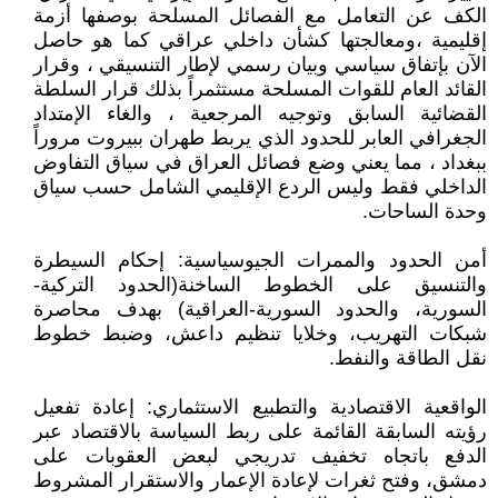
الكف عن التعامل مع الفصائل المسلحة بوصفها أزمة
إقليمية ،ومعالجتها كشأن داخلي عراقي كما هو حاصل
الآن بإتفاق سياسي وبيان رسمي لإطار التنسيقي ، وقرار
القائد العام للقوات المسلحة مستثمراً بذلك قرار السلطة
القضائية السابق وتوجيه المرجعية ، والغاء الإمتداد
الجغرافي العابر للحدود الذي يربط طهران ببيروت مروراً
ببغداد ، مما يعني وضع فصائل العراق في سياق التفاوض
الداخلي فقط وليس الردع الإقليمي الشامل حسب سياق
وحدة الساحات.
أمن الحدود والممرات الجيوسياسية: إحكام السيطرة
والتنسيق على الخطوط الساخنة(الحدود التركية-
السورية، والحدود السورية-العراقية) بهدف محاصرة
شبكات التهريب، وخلايا تنظيم داعش، وضبط خطوط
نقل الطاقة والنفط.
الواقعية الاقتصادية والتطبيع الاستثماري: إعادة تفعيل
رؤيته السابقة القائمة على ربط السياسة بالاقتصاد عبر
الدفع باتجاه تخفيف تدريجي لبعض العقوبات على
دمشق، وفتح ثغرات لإعادة الإعمار والاستقرار المشروط