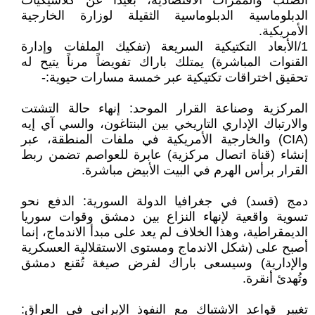
الصلب والممرات الاقتصادية، بعيداً عن كلاسيكيات
الدبلوماسية الدبلوماسية الثقيلة لوزارة الخارجية
الأمريكية.
1/الأبعاد التكتيكية السريعة (تفكيك الملفات وإدارة
القنوات المباشرة) يمتلك باراك تفويضاً مرناً يتيح له
تحقيق اختراقات تكتيكية عبر خمسة مسارات حيوية:-
المركزية وصناعة القرار الموحد: إنهاء حالة التشتت
والارتباك الإداري التاريخي بين البنتاغون، والسي آي إيه
(CIA) والخارجية الأمريكية في ملفات المنطقة، عبر
إنشاء (قناة اتصال مركزية) عابرة للعواصم تضمن ربط
القرار برأس الهرم في البيت الأبيض مباشرة.
دمج (قسد) في جغرافيا الدولة السورية: الدفع نحو
تسوية واقعية لإنهاء النزاع بين دمشق وقوات سوريا
الديمقراطية، وهذا الخلاف لم يعد على مبدأ الاندماج، إنما
أصبح على (شكل الاندماج ومستوى الاستقلالية العسكرية
والإدارية) وسيسعى باراك لفرض صيغة تُقنع دمشق
وتُهدئ أنقرة.
تغيير قواعد الاشتباك مع النفوذ الإيراني في العراق: