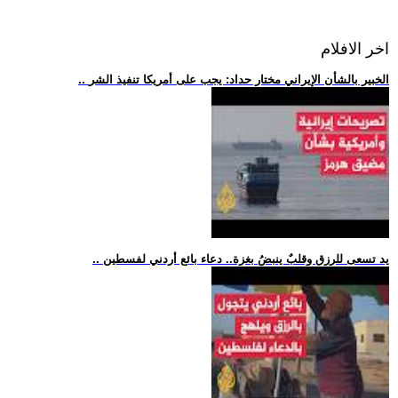
اخر الافلام
.. الخبير بالشأن الإيراني مختار حداد: يجب على أمريكا تنفيذ الشر
.. يد تسعى للرزق وقلبٌ ينبضُ بغزة.. دعاء بائع أردني لفسطين