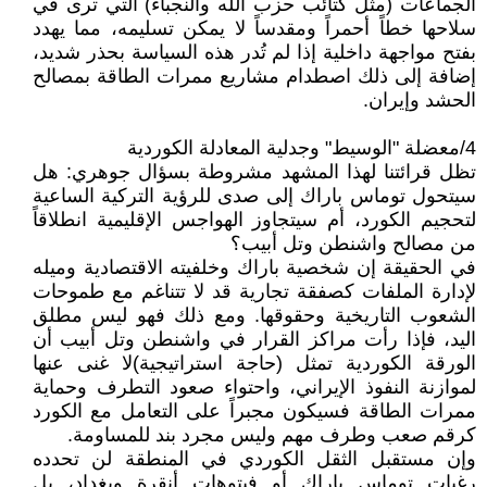
الجماعات (مثل كتائب حزب الله والنجباء) التي ترى في
سلاحها خطاً أحمراً ومقدساً لا يمكن تسليمه، مما يهدد
بفتح مواجهة داخلية إذا لم تُدر هذه السياسة بحذر شديد،
إضافة إلى ذلك اصطدام مشاريع ممرات الطاقة بمصالح
الحشد وإيران.
4/معضلة "الوسيط" وجدلية المعادلة الكوردية
تظل قرائتنا لهذا المشهد مشروطة بسؤال جوهري: هل
سيتحول توماس باراك إلى صدى للرؤية التركية الساعية
لتحجيم الكورد، أم سيتجاوز الهواجس الإقليمية انطلاقاً
من مصالح واشنطن وتل أبيب؟
في الحقيقة إن شخصية باراك وخلفيته الاقتصادية وميله
لإدارة الملفات كصفقة تجارية قد لا تتناغم مع طموحات
الشعوب التاريخية وحقوقها. ومع ذلك فهو ليس مطلق
اليد، فإذا رأت مراكز القرار في واشنطن وتل أبيب أن
الورقة الكوردية تمثل (حاجة استراتيجية)لا غنى عنها
لموازنة النفوذ الإيراني، واحتواء صعود التطرف وحماية
ممرات الطاقة فسيكون مجبراً على التعامل مع الكورد
كرقم صعب وطرف مهم وليس مجرد بند للمساومة.
وإن مستقبل الثقل الكوردي في المنطقة لن تحدده
رغبات توماس باراك أو فيتوهات أنقرة وبغداد، بل