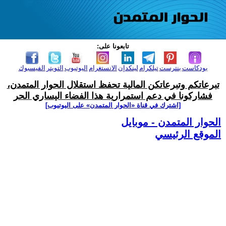
تابعونا على:
بودكاست
بنترست
تيلكرام
لينكدإن
الانستغرام
اليوتيوب
التويتر
الفيسبوك
تبرعاتكم وتبرعاتكن المالية تحفظ استقلال الحوار المتمدن،
فشاركونا في دعم استمرارية هذا الفضاء اليساري الحر
[اشترك في قناة ‫«الحوار المتمدن» على اليوتيوب]
الحوار المتمدن - موبايل
الموقع الرئيسي