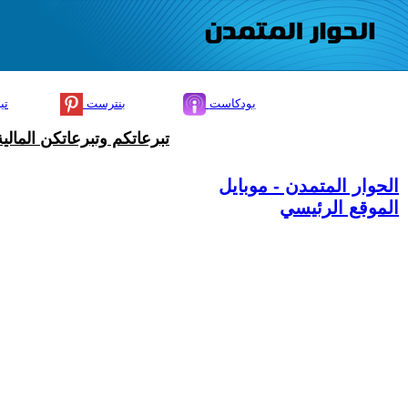
بودكاست
بنترست
تي
تبرعاتكم وتبرعاتكن المال
الحوار المتمدن - موبايل
الموقع الرئيسي