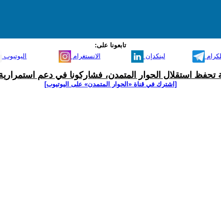
تابعونا على:
لكرام
لينكدإن
الانستغرام
اليوتيوب
ية تحفظ استقلال الحوار المتمدن، فشاركونا في دعم استمرارية 
[اشترك في قناة ‫«الحوار المتمدن» على اليوتيوب]