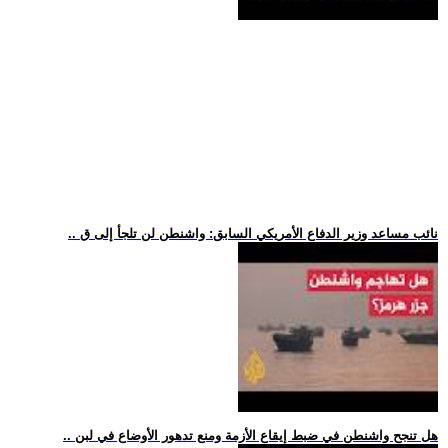
.. نائب مساعد وزير الدفاع الأمريكي السابق: واشنطن لن تلجأ إلى ق
.. هل تنجح واشنطن في ضبط إيقاع الأزمة ومنع تدهور الأوضاع في لبن