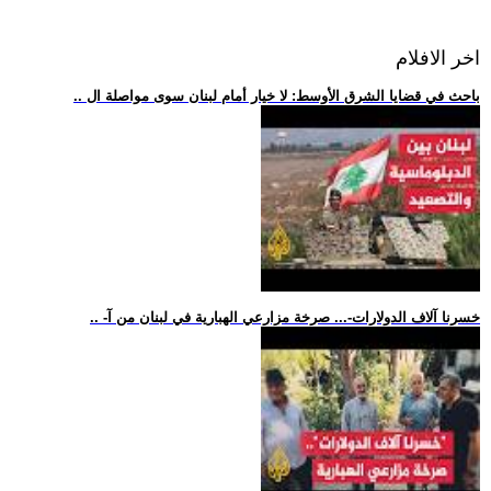
اخر الافلام
.. باحث في قضايا الشرق الأوسط: لا خيار أمام لبنان سوى مواصلة ال
.. -خسرنا آلاف الدولارات-... صرخة مزارعي الهبارية في لبنان من آ