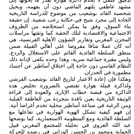
تدقيق علمي لا يخدم ذاكرة هوارة بقدر ما يحولها إلى
مشهد عاطفي يلتهم الماضي دون أن يفهمه، ويحيل
شخصية القائد بوشعيب من موضوع للدراسة التاريخية
الجادة إلى مجرد شبح في حكاية رعب شعبية. إن حقيقة
بناء السوق، وفق ما يمكن استخلاصه من الظروف
الاجتماعية والاقتصادية لتلك الحقبة كما وثقتها مراسلات
المخزن المغربي وتقارير الشؤون الأهلية الفرنسية، هي
أنه كان عملا شاقا مفروضا على أهالي القبيلة ضمن
منطق السلطة القائدية القائم على الاستغلال والردع،
وليس مقبرة جماعية سرية، وهذا وحده يكفي لإدانة ذلك
النظام القاسي دون حاجة إلى اختلاق أساطير عن أجساد
مطمورة في الجدران.
وهكذا فإن إعادة الاعتبار لتاريخ القائد بوشعيب القرشي
ولذاكرة قبيلة هوارة تقتضي بالضرورة تخليص هذه
الذاكرة من قبضة خطاب الإثارة، والعودة إلى قراءة
الوثيقة التاريخية بعين ناقدة متجردة من العاطفة القبلية
ومن الرغبة في صناعة أساطير محلية تخدم أغراضا آنية.
إن فهم كيفية تشكل الهوية الهوارية في تفاعلها مع
السلطة القائدية ومع المنظومة الاستعمارية، كما يوضحها
عبد الله العروي في تحليله للمجتمع المغربي قبيل
الحماية ومحمد بن الحسن الوزاني في رصده للحركة