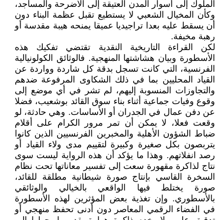
الملوك إلى أسوار المدن العتيقة إلى الأضرحة والمساجد،
وكأن المخيال الشعبي لا يستطيع تقبل عظمة البناء دون
أن يسقط عليه بعدا تراجيديا عميقا يمنحه هيبة مقدسة أو
رهبة مخيفة.
لكن القراءة التاريخية النقدية تقتضي تفكيك هذه
الأسطورة وبيان هشاشتها المنهجية. فالوثائق الكولونيالية
الفرنسية، التي كانت تسجل بدقة كل شاردة وواردة عن
القياد المحليين بما في ذلك الشكاوى المرفوعة ضدهم
والتجاوزات المنسوبة إليهم، لم تشر في أي موضع إلى
وقوع وفيات جماعية أثناء بناء سوق القائد بوشعيب، فضلا
عن دفن عمال في الجدران أو الأساسات. وهي حادثة، لو
وقعت فعلا، لا يمكن أن تمر مرور الكرام على أقلام
ضباط الشؤون الأهلية والمخبرين الفرنسيين الذين كانوا
يتربصون بكل صغيرة وكبيرة لتقييم مدى ولاء القياد أو
رصد انفلاتهم. وهذا ما يؤكد أن هذه الرواية ليست سوى
نتاج لذاكرة مقهورة سعت إلى تفسير معاناتها تحت نظام
السخرة القاسي بإنتاج صورة شيطانية مطلقة للقائد،
صورة يختلط فيها الواقعي بالخيالي والوثائقي
بالأسطوري. وإن تغذية بعض المؤثرين لهذه الأسطورة
في الفضاء الرقمي المعاصر دون أدنى تحفظ منهجي أو