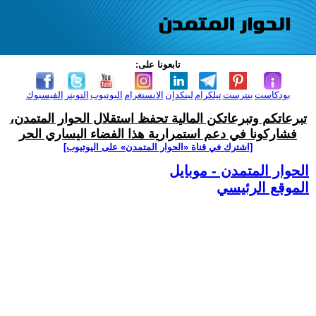
تابعونا على:
بودكاست
بنترست
تيلكرام
لينكدإن
الانستغرام
اليوتيوب
التويتر
الفيسبوك
تبرعاتكم وتبرعاتكن المالية تحفظ استقلال الحوار المتمدن،
فشاركونا في دعم استمرارية هذا الفضاء اليساري الحر
[اشترك في قناة ‫«الحوار المتمدن» على اليوتيوب]
الحوار المتمدن - موبايل
الموقع الرئيسي