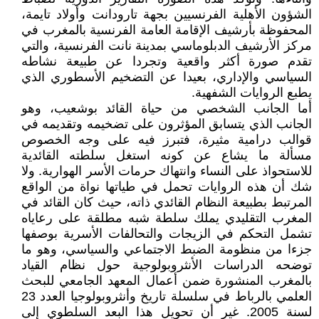
الشؤون الأهلية الفرنسيين بجهة تارودانت وأولاد تايمة،
المحفوظة بأرشيف الإقامة العامة الفرنسية بالمغرب في
مركز الأرشيف الدبلوماسي بمدينة نانت الفرنسية، والتي
تقدم صورة أكثر واقعية وتجردا عن طبيعة نشاطه
السياسي والإداري، بعيدا عن التضخيم الأسطوري الذي
يطبع الروايات الشفهية.
أما الجانب الشخصي من حياة القائد بوشعيب، وهو
الجانب الذي يتسابق المؤثرون على تضخيمه وتقديمه في
قوالب درامية مثيرة، فتبرز فيه على وجه الخصوص
مسألة ما يشاع عن كونه استغل سلطته القائدية
للاستحواذ على النساء وانتهاك حرمات الأسر الهوارية. ولا
شك أن هذه الروايات تحمل في طياتها نواة من الواقع
المرتبط بطبيعة النظام القائدي ذاته، حيث كان القائد في
المغرب التقليدي يملك سلطة شبه مطلقة على رعاياه
تشمل التحكم في الزيجات والتحالفات الأسرية بوصفها
جزءا من منظومة الضبط الاجتماعي والسياسي، وهو ما
توضحه الدراسات الأنثروبولوجية حول نظام القياد
بالمغرب المنشورة ضمن أعمال المعهد الجامعي للبحث
العلمي بالرباط في سلسلة تاريخ وأنثروبولوجيا العدد 23
لسنة 2005. غير أن تحويل هذا البعد السلطوي إلى