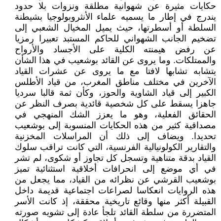
حكايات مثيرة عن شهوانية مطلقة ونزوات بلا حدود
يندرج في إطار ما يسميه علماء الأنثروبولوجيا بشيطنة
السلطة أو أسطرتها، حيث يميل المخيال الشعبي إلى
تضخيم الجانب الشهواني للحاكم المستبد تعبيرا رمزيا
عن رفض هيمنته الكلية على الأجساد والأرواح
والممتلكات. وما يروى عن القائد بوشعيب في هذا الشأن
يتشابه تشابها لافتا مع ما يروى عن عشرات القياد
الآخرين في مختلف مناطق المغرب، من قياد الأطلس
الكبير إلى قياد الشاوية والحوز، وكأن ثمة قالبا سرديا
جاهزا يسقط على كل شخصية قائدية بصرف النظر عن
الحقائق الفعلية، وهو ما يعزز الشك المنهجي في
مصداقية كثير من هذه الحكايات المنسوبة إلى بوشعيب
تحديدا. ويضاف إلى ذلك أن المراسلات المخزنية
والتقارير الكولونيالية الفرنسية، التي كانت تراقب سلوك
القياد بدقة متناهية وتسجل كل تجاوز أو شكوى، لم تشر
في أي موضع إلى انحرافات أخلاقية استثنائية تميز
بوشعيب القرشي عن نظرائه من القياد، مما يجعل من
هذه الروايات انعكاسا لصراعات اجتماعية قديمة داخل
القبيلة أكثر منها وقائع تاريخية محققة، إذ كانت الأسر
المتضررة من سلطة القائد تلجأ عادة إلى تشويه صورته