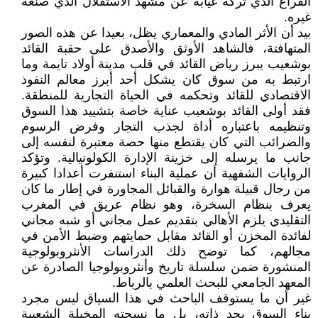
الفراغ الذي تركه غيابه عن مشهد الاستقلال الذي صنعه
غيره.
بيد أن الأثر المادي والمعماري يظل، بعيدا عن هذه الصور
المتهافتة، فالشاهد الأوثق والأصدق على حقبة القائد
بوشعيب يبرز رياض القائد في قلب مدينة أولاد تايمة وما
ارتبط به من سوق كان يشكل أحد أبرز معالم النفوذ
الاقتصادي للقائد وتحكمه في الحياة التجارية للمنطقة.
فقد أولى القائد بوشعيب عناية خاصة بتشييد هذا السوق
وتنظيمه باعتباره أداة لجذب التجار وفرض الرسوم
والضرائب التي كان يقتطع منها حصة معتبرة لنفسه إلى
جانب ما يرسله إلى خزينة الإدارة الكولونيالية. وتؤكد
الروايات الشفهية أن عملية البناء استنفرت أعدادا كبيرة
من رجال قبيلة هوارة والقبائل المجاورة في إطار ما كان
يعرف بنظام السخرة، وهو نظام عريق في المغرب
التقليدي يلزم الأهالي بتقديم عمل مجاني أو شبه مجاني
لفائدة المخزن أو القائد مقابل حمايتهم وضبط الأمن في
مجالهم، كما توضح ذلك الدراسات الأنثروبولوجية
المنشورة ضمن سلسلة تاريخ وأنثروبولوجيا الصادرة عن
المعهد الجامعي للبحث العلمي بالرباط.
غير أن ما يستوقف الباحث في هذا السياق ليس مجرد
بناء السوق بحد ذاته، بل ما نسجته المخيلة الشعبية