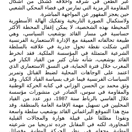
عبر الطعن في شرفه وأخلاقه كشكل من أشكال
المقاومة الرمزية التي تمارس في فضاء المحكي الشعبي
حين يعجز المقهور عن المواجهة المباشرة.
ولاستكمال الصورة التاريخية وتفكيك الهالة الأسطورية
المحيطة بهذه الشخصية، لا يمكن إغفال المحطة الأكثر
حساسية في مسار القائد بوشعيب السياسي، وهي
طبيعة تحالفاته العميقة مع الإدارة الاستعمارية الفرنسية
التي شكلت نقطة تحول جذرية في علاقته بالسلطة
الشرعية المتمثلة في المؤسسة الملكية. فقد انخرط
القائد بوشعيب، شأنه شأن كثير من القياد الكبار في
المغرب خلال فترة الحماية، في النسق الاستعماري الذي
اعتمد على الوجاهات المحلية لضبط القبائل وتمرير
السياسات الفرنسية فيما عرف بسياسة القياد الكبار. وقد
وثق محمد بن الحسن الوزاني في كتابه الحركة الوطنية
والمقاومة في سوس، الصادر عن منشورات مؤسسة
علال الفاسي بالرباط سنة 1987، دور عدد من القياد
المحليين في تسهيل مهمة الإقامة العامة بالمنطقة. وقد
منح هذا التموقع البراغماتي القائد بوشعيب سلطة واسعة
ونفوذا مطلقا على قبيلة هوارة والمجالات القبلية
المجاورة، لكنه في المقابل جرده تدريجيا من شرعيته
الوطنية وجعله في نظر الحركة الوطنية وفصائل