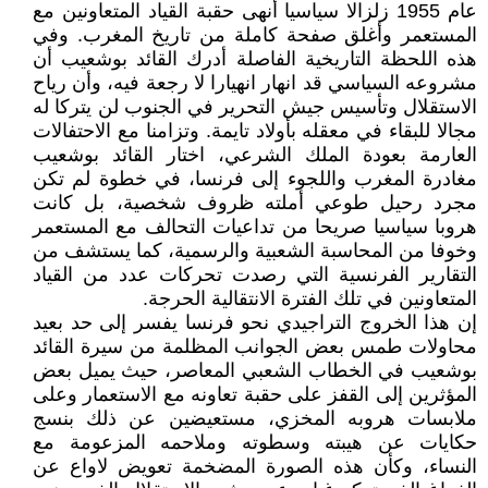
عام 1955 زلزالا سياسيا أنهى حقبة القياد المتعاونين مع
المستعمر وأغلق صفحة كاملة من تاريخ المغرب. وفي
هذه اللحظة التاريخية الفاصلة أدرك القائد بوشعيب أن
مشروعه السياسي قد انهار انهيارا لا رجعة فيه، وأن رياح
الاستقلال وتأسيس جيش التحرير في الجنوب لن يتركا له
مجالا للبقاء في معقله بأولاد تايمة. وتزامنا مع الاحتفالات
العارمة بعودة الملك الشرعي، اختار القائد بوشعيب
مغادرة المغرب واللجوء إلى فرنسا، في خطوة لم تكن
مجرد رحيل طوعي أملته ظروف شخصية، بل كانت
هروبا سياسيا صريحا من تداعيات التحالف مع المستعمر
وخوفا من المحاسبة الشعبية والرسمية، كما يستشف من
التقارير الفرنسية التي رصدت تحركات عدد من القياد
المتعاونين في تلك الفترة الانتقالية الحرجة.
إن هذا الخروج التراجيدي نحو فرنسا يفسر إلى حد بعيد
محاولات طمس بعض الجوانب المظلمة من سيرة القائد
بوشعيب في الخطاب الشعبي المعاصر، حيث يميل بعض
المؤثرين إلى القفز على حقبة تعاونه مع الاستعمار وعلى
ملابسات هروبه المخزي، مستعيضين عن ذلك بنسج
حكايات عن هيبته وسطوته وملاحمه المزعومة مع
النساء، وكأن هذه الصورة المضخمة تعويض لاواع عن