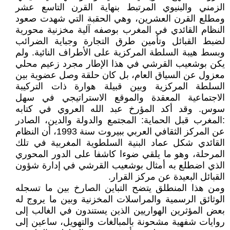
الزمني والبنيوي المرتبط بنهاية القرن التاسع عشر
ومطلع القرن العشرين، وهي الحقبة التي شهدت صعود
النظام القائدي في المغرب بوصفه آلية مخزنية محورية
لضبط القبائل وتأمين طرق التجارة وجباية الضرائب
وبسط هيبة السلطة المركزية على الأطراف النائية. ولم
يكن بوشعيب القرشي في هذا الإطار مجرد زعيم محلي
معزول عن السياق العام، بل كان حلقة وصل عضوية بين
السلطة المركزية وبين قبيلة هوارة ذات التركيبة
الاجتماعية المعقدة والموقع الاستراتيجي في سهل
سوس. وقد أكد المؤرخ عبد الله العروي في كتابه
:المغرب قبل الحماية: المجتمع والدولة والدين، الصادر
عن المركز الثقافي العربي ببيروت سنة 1993، أن النظام
القائدي شكل عماد البنية السلطوية المغربية في تلك
المرحلة، وهو ما يلقي ضوءا كاشفا على الدور المحوري
الذي اضطلع به أمثال بوشعيب القرشي في إدارة شؤون
القبائل البعيدة عن مركز القرار.
ومن هذا المنطلق يتضح التباين الصارخ بين ما تسجله
الوثائق الرسمية والمراسلات المخزنية وبين ما يروج له
بعض المؤثرين الهواريين الذين يستندون في الغالب إلى
روايات شفهية مشحونة بالمبالغات والتهويل، ساعين إلى