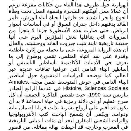
الهوارية حول ظروف هذا البناء من حكايات مفزعة تزعم
أن عمالا ممن أنهكتهم السخرة وقسوة العمل تحت وطأة
الجوع والحر الشديد قد فارقوا الحياة أثناء الورش، فأمر
القائد بدفنهم داخل جدران السوق أو في أساسات أسوار
الرياض، حتى صارت هذه الأسطورة جزءا لا يتجزأ من
المرويات التي يتناقلها بعض المؤثرين اليوم على أنها
حقيقة تاريخية ثابتة تثبت جبروت القائد ووحشيته. والحال
أن هذه الرواية المروعة، على ما تحمله من إثارة عاطفية
وقدرة على شد انتباه المتلقي، تنتمي بوضوح إلى ما
يعرف في الأدبيات الأكاديمية بأساطير التأسيس أو
أساطير البناء الدامي التي عرفتها ثقافات عديدة عبر
العالم، كما توضحه الدراسات المنشورة حول أساطير
البناء الدامي في حوض المتوسط ضمن مجلة Annales.
Histoire, Sciences Sociales في عددها الرابع الصادر
بباريس سنة 1990، حيث تقتضي الذاكرة الجمعية أن كل
صرح عظيم أو ذي دلالة رمزية في حياة الجماعة لا بد أن
يكون قد أقيم على أرواح بشرية بذلت قربانا لضمان ثباته
ودوامه. ويكفي أن يتصفح الباحث كتب الأنثروبولوجيا
والتراث الشعبي المقارن ليجد أن مئات المباني التاريخية
في المغرب وخارجه قد أحيطت بهالة مماثلة، من قصور