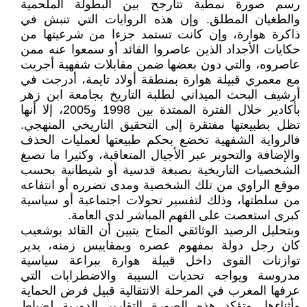
رسم صورة نمطية تتأرجح بين البطولة الملحمية
والطغيان المطلق. وإن هذه الروايات التي تنبش في
ذاكرة هوارة، وإن كانت تستمد جزءا من شرعيتها من
حكايات الأجداد الذين عاصروا القائد أو سمعوا عنه ممن
عاصروه، والتي دون بعضها ضمن مقابلات شفهية أجريت
مع معمري قبيلة هوارة بمنطقة أولاد تايمة، أدرجت في
أرشيف البحث الميداني لطلبة التاريخ بجامعة ابن زهر
بأكادير خلال الفترة الممتدة بين 1998 و2005، إلا أنها
تظل بطبيعتها مفتقرة إلى التحقيق التاريخي المنهجي.
فالرواية الشفهية تخضع بحكم طبيعتها لعمليات الحذف
والإضافة والتحوير عبر الأجيال المتعاقبة، وكثيرا ما تصبغ
الشخصيات التاريخية بصبغة قدسية أو شيطانية بحسب
موقع الراوي من تلك الشخصية ومدى تضرره أو انتفاعه
من سلطتها، وذلك لتفسير تحولات اجتماعية أو سياسية
كبرى استعصت على الفهم المباشر لدى العامة.
وبتحليل الرصيد الوثائقي المتاح يتبين أن القائد بوشعيب
كان رجل دولة بمفهوم عصره وبمقاييس زمنه، يدير
توازنات القوى داخل قبيلة هوارة ببراعة سياسية
مدروسة ويواجه تحديات السيبة والاضطرابات التي
عرفها المغرب في المرحلة الانتقالية قبيل فرض الحماية
وأثناءها. وتؤكد هذه الصورة التقارير الدورية لضباط