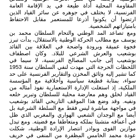
المقاومة المحلية أداة طيعة في يد الإقامة العامة
الفرنسية، لا يختلف في جوهره عن سائر القياد الذين
ارتضوا أن يكونوا أذرعا للمستعمر مقابل الاحتفاظ
بامتيازاتهم الشخصية.
ومع تصاعد المد الوطني والتحام السلطان محمد بن
يوسف مع مطالب الحركة الوطنية بالاستقلال، بدأت تبرز
فجوة عميقة وبرودة واضحة في العلاقة بين القائد
بوشعيب والعرش الشرعي للبلاد. وكان اصطفاف
بوشعيب إلى جانب المصالح الفرنسية، لا سيما في
اللحظات الحرجة التي مهدت لنفي السلطان سنة 1953
كما تشير إليه وثائق المخزن والتقارير الفرنسية على حد
سواء، بمثابة قطيعة سياسية وأخلاقية مع المؤسسة
الملكية، إذ استغلت الإدارة الاستعمارية نفوذ أمثاله من
القياد لخلق وهم معارضة محلية للسلطان وتبرير خلعه
ونفيه. وقد وضع هذا الموقف التاريخي القائد بوشعيب
في مواجهة مباشرة ليس فقط مع السلطة الشرعية بل
أيضا مع الوجدان الشعبي الهواري والمغربي الذي ظل
في أعماقه متشبثا بملكه ومتعاطفا مع قضيته. ومع تبدل
موازين القوى وبوادر انتصار الإرادة الوطنية، شكلت
عودة محمد الخامس المظفرة من المنفى في خريف