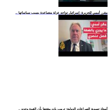
.. مقرر أممي للجزيرة: إسرائيل تواجه عزلة متصاعدة بسبب سياساتها
.. أستاذ تسوية الصراعات الدولية: ترمب بات مقتنعا بأن القوة وحده