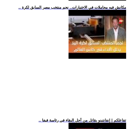
.. مكانش فيه مجاملات في الاختيارات.. نجم منتخب مصر السابق لكرة
.. تفاعلكم | إنفانتينو يقاتل من أجل البقاء في رئاسة فيفا