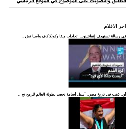
التعليق والتصويت على الموضوع في الموقع الرئيسي
اخر الافلام
.. في رسالة تستهدف إنفانتينو... اتحادات ويفا وكونكاكاف وآسيا تش
.. أول ذهب فى تاريخ مصر.. أسيل أسامة تحصد بطولة العالم للرمح تح