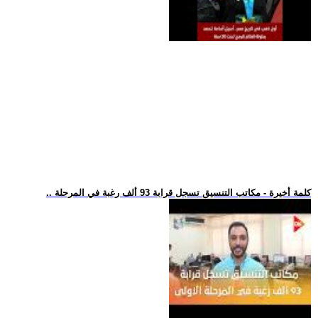
.. كلمة أخيرة - مكاتب التنسيق تسجل قرابة 93 ألف رغبة في المرحلة