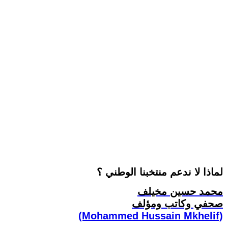
لماذا لا ندعم منتخبنا الوطني ؟
محمد حسين مخيلف
صحفي وكاتب ومؤلف
(Mohammed Hussain Mkhelif)