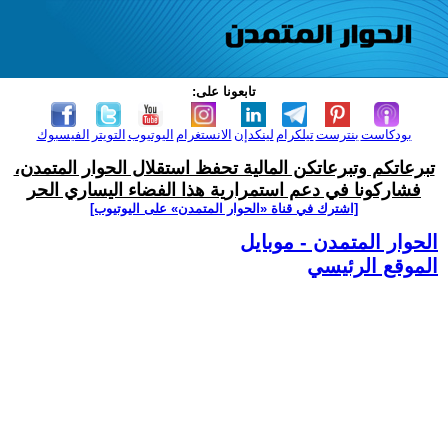
تابعونا على:
بودكاست
بنترست
تيلكرام
لينكدإن
الانستغرام
اليوتيوب
التويتر
الفيسبوك
تبرعاتكم وتبرعاتكن المالية تحفظ استقلال الحوار المتمدن،
فشاركونا في دعم استمرارية هذا الفضاء اليساري الحر
[اشترك في قناة ‫«الحوار المتمدن» على اليوتيوب]
الحوار المتمدن - موبايل
الموقع الرئيسي