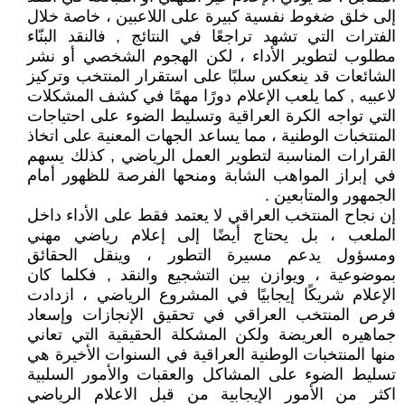
إلى خلق ضغوط نفسية كبيرة على اللاعبين ، خاصة خلال
الفترات التي تشهد تراجعًا في النتائج , فالنقد البنّاء
مطلوب لتطوير الأداء ، لكن الهجوم الشخصي أو نشر
الشائعات قد ينعكس سلبًا على استقرار المنتخب وتركيز
لاعبيه , كما يلعب الإعلام دورًا مهمًا في كشف المشكلات
التي تواجه الكرة العراقية وتسليط الضوء على احتياجات
المنتخبات الوطنية ، مما يساعد الجهات المعنية على اتخاذ
القرارات المناسبة لتطوير العمل الرياضي , كذلك يسهم
في إبراز المواهب الشابة ومنحها الفرصة للظهور أمام
الجمهور والمتابعين .
إن نجاح المنتخب العراقي لا يعتمد فقط على الأداء داخل
الملعب ، بل يحتاج أيضًا إلى إعلام رياضي مهني
ومسؤول يدعم مسيرة التطور ، وينقل الحقائق
بموضوعية ، ويوازن بين التشجيع والنقد , فكلما كان
الإعلام شريكًا إيجابيًا في المشروع الرياضي ، ازدادت
فرص المنتخب العراقي في تحقيق الإنجازات وإسعاد
جماهيره العريضة ولكن المشكلة الحقيقية التي تعاني
منها المنتخبات الوطنية العراقية في السنوات الأخيرة هي
تسليط الضوء على المشاكل والعقبات والأمور السلبية
اكثر من الأمور الإيجابية من قبل الاعلام الرياضي