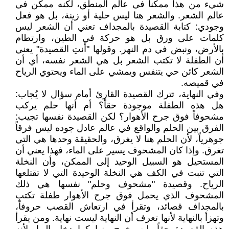
شيء من هذا ممكناً في عالم المنطق، لكنه ممكن في
عالم الشعر. والشعر هنا ليس حلية أو زينة، بل هو فعل
وجودي: كتابة القصيدة بالمجداف تعني أن الشعر ليس
كلمات على ورق بل هو حركة في الطين، وارتطام
بالأرض، ونبض في دم النهر. وقولها "أنتِ القصيدة" يعني
أن الطفلة لا تكتب الشعر بل هي الشعر نفسه، أي أن
الشعر كائن حي يتنفس ويمشي على الماء ويحتوي الرياح
في قميصه.
وفي النهاية، تترك القصيدة القارئ أمام سؤال لا يُجاب:
هل هذه الطفلة موجودة حقاً؟ أم أنها حلم يركب
مشحوفاً فوق جرح الأهوار؟ لكن القصيدة نفسها تجيب:
الفرق بين الحلم والواقع في عالم عادل جوده ليس فرقاً
جوهرياً، لأن الحلم هنا لا يغرق، والحقيقة وحدها هي التي
تغرق. وإذا كان المشحوف يسير على الماء، فهذا يعني أن
المستحيل هو السبيل الوحيد إلى الممكن، وأن النخلة
التي تنبت في الكف هي النخلة الوحيدة التي لا تقتلعها
الرياح. وقصيدة "مشحوف وحلم" نفسها هي ذلك
المشحوف الذي يحمل فوق جرح الأهوار طفلة تكتب
بالمجداف قصائد، وتقرأ في ارتعاش القصب حروفاً،
وتهزأ بالنهاية لأنها تعرف أن النهاية ليست نهاية. ومن يقرأ