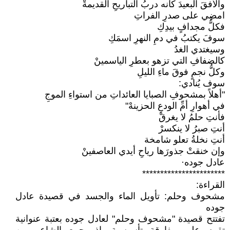
والأفقَ البعيدَ كأنه دربُ التباريحِ القديمةْ
امضِي على صدرِ الفراتِ
فكلُّ مجدافٍ بيدِكِ
سوفَ يكتبُ في دمِ النهرِ اسمَكِ
وسيغتدي الغدُ
كالضفافِ التي تزهو بعطرِ الياسمينْ
وكلُّ نجمٍ فوقَ ماءِ الليلِ
سوف يُنادي:
"أهلاً بمشحوفِ الصبايا العائداتِ من استواءِ الموجِ
في أهوارِ أمِّ الودعِ الحزينهْ"
فأنتِ حلمُ لا يغرقْ
أنتِ صبرُ لا ينكسرْ
أنتِ نخلةُ تعلو شامخة
وإن خنقتْ جذورَها رياحِ أيدي العاصفينْ
عادل جوده·
***********************
القراءة:
مشحوف وحلم: تأويل الماء والجسد في قصيدة عادل
جوده
تفتتح قصيدة "مشحوف وحلم" لعادل جوده بعتبة عنوانية