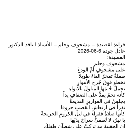
قراءة لقصيدة – مشحوف وحلم – للأستاذ الناقد الدكتور
عادل جوده 6-06-2026
القصيدة:
مشحوف وحلم
على مشحوفِ أمِّ الودعْ
طفلةٌ تمخرُ الماءَ طويلا
تخطو فوقَ جُرحِ الأهوارِ
تحملُ حُلْمَها المبلولَ بالأنواءِ
كأنه نجمٌ يمدُّ على الضفافِ يداً
يجلسُ في القواريرِ القديمةْ
تقرأُ في ارتعاشِ القصبِ حروفا
كأنها صلاةُ فقراءِ في ليلِ الكرومِ الجريحةْ
يا نهرُ، لا تُطفئْ سراجَ يدَيْها
إن الحقيبةَ مذ تركتْ على شطآنِ طفلكَ