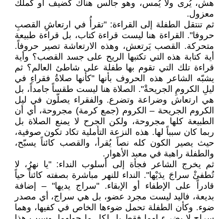
هش، يُرى ولا يُمس، وهو جالس هناك كضيف أو كملك
معزول.
ثم تنتقل الطفلة إلى القراءة: "تقرأُ في ارتعاشِ القصبِ
حروفا". القراءة هنا ليست قراءة كتاب، بل قراءة طبيعة
متحركة. القصب يَرتعش، وهذه الارتعاشة تصير حروفاً.
أية كتابة هذه التي تكتبها الريح على جسد القصب؟ وأية
قراءة تلك التي تقوم بها طفلة على شاطئ العالم؟ ثم
يشبّه الشاعر هذه الحروف بأنها "كأنها صلاةُ فقراءِ في
ليلِ الكرومِ الجريحةْ". الصلاة هنا ليست طقساً جامداً، بل
هي ارتعاش وضراعة وتضرع. والفقراء يصلّون في ليل
الكروم الجريحة – الكروم (جمع كرمة) مجروحة، أي أن
الطبيعة كلها مجروحة، ولكن الجرح لا يمنع الصلاة بل
ربما كان سبباً لها. هذه النزعة التأملية تكاد تكون صوفية،
حيث يصير الكون كله نصاً يُقرأ، والقصب كائناً يسبّح،
والطفلة راهبة في معبد الأهوار.
ثم يخرج الشاعر فجأة إلى أسلوب النداء: "يا نهرُ، لا
تُطفئْ سراجَ يدَيْها". النداء للنهر مباشرة بصفته كائناً حياً
قادراً على الإطفاء أو الإبقاء. "سراج يديها" – إضافة
بديعة، فاليد ليست مجرد عضو، بل هي سراج، أي مصدر
ضوء. وكأن الطفلة تحمل ضوءها الخاص في كفيها، وهما
سراج لا يضيء لهما فقط بل لكل ما حولهما. وسبب هذا