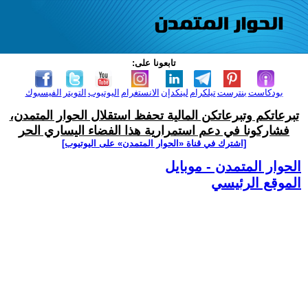
تابعونا على:
بودكاست
بنترست
تيلكرام
لينكدإن
الانستغرام
اليوتيوب
التويتر
الفيسبوك
تبرعاتكم وتبرعاتكن المالية تحفظ استقلال الحوار المتمدن،
فشاركونا في دعم استمرارية هذا الفضاء اليساري الحر
[اشترك في قناة ‫«الحوار المتمدن» على اليوتيوب]
الحوار المتمدن - موبايل
الموقع الرئيسي