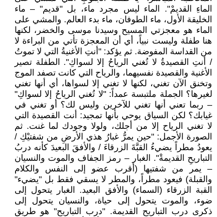
الماءِ القديمْ". الماء ليس مجرد ماء، بل "قديم" – ماء
الخليقة الأول، ماء الطوفان، ماء بدء العالم. والمشي على
الماء هو معجزتي المسيح وسيدنا موسى والخضر، لكنها
هنا طفلة وليست نبياً، أي أن المعجزة تأتي من البراءة لا
من القداسة المفوضة. ثم يؤكد: "أنتِ الأغنيةُ التي لا تموتُ
/ أنتِ القصيدةُ لا تُغني الرياحُ إلا لسواكِ". الطفلة تصير
الأغنية والقصيدة نفسيهما، والرياح التي كانت تصفد الموج
وتخنق الآن تغني، لكنها لا تغني إلا لسواها، أي أنها تغني
لغيرها؟ الجملة ملتبسة عمداً: "لا تُغني الرياحُ إلا لسواكِ"
– ربما تعني أنها تغني للآخرين وليس لك؟ أو تغني في
غيابك؟ لكن السياق يوحي بأنها تمجيد: أنت القصيدة التي
لا تغني الرياح إلا من أجلك، ولولا وجودك لما غنت. ثم
الصورة الأجمل: "حين يمرُّ غبارُ هذي الأرضِ من شفتيْكِ /
يعودُ مطراً يضيءُ القبَّةَ الزرقاءَ / والأفقَ البعيدَ كأنه دربُ
التباريحِ القديمةْ". الغبار – رمز الجفاف والموت والنسيان
– يمر من شفتيها (أقرب عضو إلى النفس والكلام
والقبلة) فيعود مطراً، والمطر لا يسقي فقط بل "يضيء"
القبة الزرقاء (السماء) والأفق البعيد. الغبار يتحول إلى
ضوء، والموت يتحول إلى حياة، والنسيان يتحول إلى
ذكرى درب التباريح القديمة. "درب التباريح" هو طريق