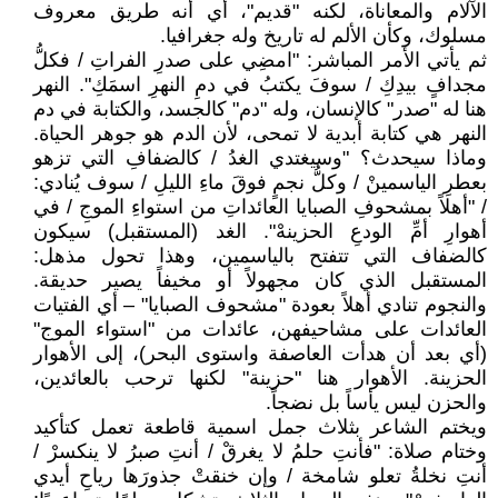
الآلام والمعاناة، لكنه "قديم"، أي أنه طريق معروف
مسلوك، وكأن الألم له تاريخ وله جغرافيا.
ثم يأتي الأمر المباشر: "امضِي على صدرِ الفراتِ / فكلُّ
مجدافٍ بيدِكِ / سوفَ يكتبُ في دمِ النهرِ اسمَكِ". النهر
هنا له "صدر" كالإنسان، وله "دم" كالجسد، والكتابة في دم
النهر هي كتابة أبدية لا تمحى، لأن الدم هو جوهر الحياة.
وماذا سيحدث؟ "وسيغتدي الغدُ / كالضفافِ التي تزهو
بعطرِ الياسمينْ / وكلُّ نجمٍ فوقَ ماءِ الليلِ / سوف يُنادي:
/ "أهلاً بمشحوفِ الصبايا العائداتِ من استواءِ الموجِ / في
أهوارِ أمِّ الودعِ الحزينهْ". الغد (المستقبل) سيكون
كالضفاف التي تتفتح بالياسمين، وهذا تحول مذهل:
المستقبل الذي كان مجهولاً أو مخيفاً يصير حديقة.
والنجوم تنادي أهلاً بعودة "مشحوف الصبايا" – أي الفتيات
العائدات على مشاحيفهن، عائدات من "استواء الموج"
(أي بعد أن هدأت العاصفة واستوى البحر)، إلى الأهوار
الحزينة. الأهوار هنا "حزينة" لكنها ترحب بالعائدين،
والحزن ليس يأساً بل نضجاً.
ويختم الشاعر بثلاث جمل اسمية قاطعة تعمل كتأكيد
وختام صلاة: "فأنتِ حلمُ لا يغرقْ / أنتِ صبرُ لا ينكسرْ /
أنتِ نخلةُ تعلو شامخة / وإن خنقتْ جذورَها رياحِ أيدي