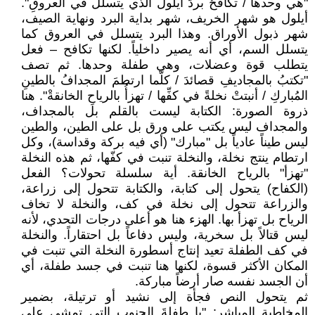
"هي وحدها / تكافحُ بردَ أيلولَ الذي يتسلَّلُ في العروقِ".
أيلول هو شهر الخريف، شهر بداية البرد ونهاية الصيف،
شهر ذبول الأوراق. وهذا البرد يتسلل في العروق كما
يتسلل السم، أي أنه يصير داخلياً. لكنها تكافح – فعل
يتطلب قوة وعضلات، وهي طفلة وحدها. ثم تصف
"تكتبُ بالمجاديفِ قصائدَ / كلَّما ارتطمَ المجدافُ بالطينِ
المُباركِ / أنبتتْ نخلةً في كفِّها / تهزأُ بالرياحِ الخانقةْ". هنا
ذروة الصورة: الكتابة ليست بالقلم بل بالمجداف،
والمجداف ليس يكتب على ورق بل على الطين، والطين
ليس طيناً عادياً بل "مبارك" (أي فيه بركة وقداسة)، وكل
ارتطام ينتج نخلة، والنخلة تنبت في كفّها، ثم هذه النخلة
"تهزأ" بالرياح الخانقة. أية سلسلة تحولات؟ الفعل
(الكفاح) يتحول إلى كتابة، والكتابة تتحول إلى زراعة،
والزراعة تتحول إلى نخلة في كف، والنخلة لا تخاف
الرياح بل تهزأ بها. الهزء هنا هو أعلى درجات التحدي، لأنه
ليس قتالاً بل سخرية، وليس دفاعاً بل احتقاراً. والنخلة
في كف الطفلة تعيد إنتاج أسطورة النخلة التي تنبت في
المكان الأكثر قسوة، لكنها هنا تنبت في جسد طفلة، أي
أن الجسد نفسه صار أرضاً مباركة.
ثم يتحول النص فجأة إلى نشيد أو ترتيلة، بضمير
المخاطبة المباشر: "يا طفلةَ الجنوبِ التي تمشي على