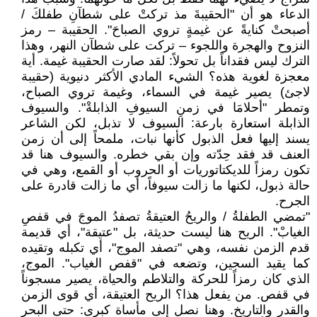
الدعاء هو أن "الحقيبةَ مذ تركتْ على شطآنِ طفلكَ /
أصبحتْ كنايةً عن غيمةٍ تروي الصباحَ". الحقيبة – رمز
النزوح والهجرة واللجوء – تركت على شطآن النهر، وهذا
الترك ليس فقداناً بل تحولاً: لقد صارت الحقيبة غيمة. أية
معجزة لغوية هذه؟ الشيء المادي الأكثر دنيوية (حقيبة
لاجئ) يصير غيمة في السماء، وغيمة تروي الصباح،
وتمطر "أحلامَا في زمنِ السيوفِ الذابلةْ". والسيوف
الذابلة استعارة بارعة: السيوف لا تذبل، لكن الشاعر
يسند إليها فعل الذبول كأنها نبات، ملمحاً إلى أن زمن
العنف قد فقد حِدّته وإن بقي خطره. والسيوف هنا قد
تكون رمزاً للديكتاتوريات أو الحروب أو القمع، وهي في
حالة ذبول، لكنها ما زالت سيوفاً، أي ما زالت قادرة على
الجرح.
"تمضي الطفلةُ / والريحُ العتيقةُ تصفدُ الموجَ في قفصِ
الغيابْ". الريح هنا ليست حديثة، بل "عتيقة"، أي قديمة
قدم الزمن نفسه، وهي "تصفد الموج"، أي تكبله وتقيده
كما يقيد السجين، وتضعه في "قفص الغياب". الموج،
الذي كان رمزاً للحركة والتلاطم والحياة، يصير مسجوناً
في قفص. من يفعل هذا؟ الريح العتيقة، أي قوى الزمن
والقدر والتاريخ. وهنا نصل إلى مأساة كبرى: حتى البحر