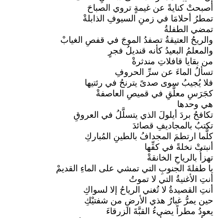
أصبحتْ كنايةً عن غيمةٍ تروي الصباحَ
تمطرُ أحلامَا في زمنِ السيوفِ الذابلةْ
تمضي الطفلةُ
والريحُ العتيقةُ تصفدُ الموجَ في قفصِ الغيابْ
والمعلمُ البعيدُ كأنه قنديلُ فجرٍ
من بقايا قافلاتِ مندثرةْ
تسألُ الماءَ عن سرِّ الحروفِ
فلا يُجيبُ سوى صدىً يترنحُ في رئتيها
كجَرَسِ معلَّقِ في قميصِ العاصفةْ
هي وحدها
تكافحُ بردَ أيلولَ الذي يتسلَّلُ في العروقِ
تكتبُ بالمجاديفِ قصائدَ
كلَّما ارتطمَ المجدافُ بالطينِ المُباركِ
أنبتتْ نخلةً في كفِّها
تهزأُ بالرياحِ الخانقةْ
يا طفلةَ الجنوبِ التي تمشي على الماءِ القديمْ
أنتِ الأغنيةُ التي لا تموتُ
أنتِ القصيدةُ لا تُغني الرياحُ إلا لسواكِ
حين يمرُّ غبارُ هذي الأرضِ من شفتيْكِ
يعودُ مطراً يضيءُ القبَّةَ الزرقاءَ