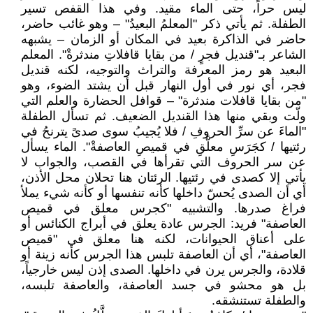
ليس حراً، حتى الماء مقيد. وفي هذا القفص تسير
الطفلة. ثم يأتي ذكر "المعلمُ البعيدُ" – وهو غائب حاضر،
حاضر في الذاكرة بعيد في المكان أو الزمان – يشبهه
الشاعر بـ"قنديل فجرٍ / من بقايا قافلاتِ مندثرةْ". المعلم
البعيد هو رمز المعرفة والتراث والتوجيه، لكنه قنديل
فجر، أي نور في أول النهار قبل أن يشتد الضوء، وهو
"من بقايا قافلات مندثرة" – قوافل الحضارة والعلم التي
ولّت وبقي منها هذا القنديل الضعيف. ثم تسأل الطفلة
"الماءَ عن سرِّ الحروفِ / فلا يُجيبُ سوى صدىً يترنحُ في
رئتيها / كجَرَسِ معلَّقِ في قميصِ العاصفةْ". الماء يسأل
عن سر الحروف التي تقرأها في القصب، والجواب لا
يأتي إلا كصدى في رئتيها. الرئتان هنا تحلان محل الأذن،
أي أن الصدى يُحسّ داخلها كأنه تنفسها أو كأنه شيء يملأ
فراغ صدرها. والتشبيه "كجرس معلق في قميص
العاصفة" فريد: الجرس عادة يعلق في أبراج الكنائس أو
على أعناق الحيوانات، لكنه هنا معلق في "قميص
العاصفة"، أي أن العاصفة تلبس هذا الجرس كأنه زينة أو
قلادة، والجرس يرن في داخلها. الصدى إذن ليس خارجياً،
بل هو محشو في جسد العاصفة، والعاصفة تلبسه،
والطفلة تستنشقه.