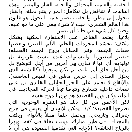
الحقيبة والغيمة، المجداف والنخلة، الغبار والمطر. وهذه
الثنائيات لا تتناقض بل تتكامل: الجرح ينتج نخلة، والغبار
يتحول إلى مطر، والحقيبة تصير غيمة. التحول هو قانون
هذا العالم الشعري، حيث لا شيء يبقى على ما هو عليه،
وحيث كل شيء في حالة أن تصير.
بلاغياً، يعتمد الشاعر على الاستعارة المكنية بشكل
مكثف: يجسّد المجردات (الحلم، الألم، الصبر) ويعطيها
صفات الجسد، وفي المقابل يروح الجسد (الطفلة)
فيصير أسطورياً. والتشبيهات عنده ليست تقريرية بل
توليدية، أي أنها لا تقارن بين أمرين من أجل التوضيح بل
من أجل خلق أمر ثالث لم يكن موجوداً (كالتشبيه الذي
يحوّل الصدى إلى جرس معلق في قميص العاصفة).
والإيقاع لا يعتمد على البحر الخليلي التقليدي بل على
نبضات داخلية تتسارع وتتباطأ تبعاً لحركة المجاديف في
الماء، وكأن وزن القصيدة هو وزن الموج نفسه.
لكن الأعمق من كل ذلك هو النظرة الوجودية التي
تطرحها القصيدة: كيف يمكن للإنسان أن يعيش في جرح
جغرافي وتاريخي، ويحمل حلماً مبللاً بالأنواء، ويكتب
بالمجداف في طين مبارك، وينبت نخلة في كفه، ويهزأ
بالرياح الخانقة؟ الإجابة التي تقدمها القصيدة هي أن لا