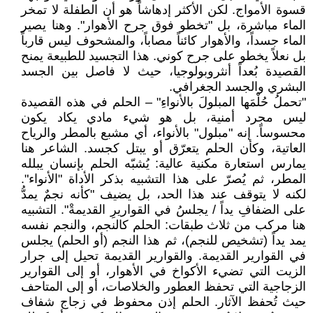
قسوة الأمواج. لكن الأكثر إدهاشاً هو أن الطفلة لا تمخر
الماء مباشرة، بل "تخطو فوق جرح الأهوار". وهنا يصير
الماء جسداً، والأهوار كائناً مصاباً، والمشحوف ليس قارباً
بل نعلاً يخطو على جرح كوني. هذا التجسيد للطبيعة يمنح
القصيدة بُعداً أنثروبولوجيا، حيث لا فاصل بين الجسد
البشري والجسد الجغرافي.
"تحملُ حُلْمَها المبلولَ بالأنواءِ" – الحلم في هذه القصيدة
ليس مجرد أمنية، بل هو شيء مادي يكاد يكون
محسوساً. إنه "مبلول" بالأنواء، أي مشبع بالمطر والرياح
العاتية، وكأن الحلم يتعرّق أو يبتل كجسد. الشاعر هنا
يمارس استعارة مكنية عالية: يُشبّه الحلم بإنسان يبلله
المطر، ثم يُصرّ على هذا التشبيه بذكر الأداة "الأنواء".
لكنه لا يتوقف عند هذا الحد، بل يضيف "كأنه نجمٌ يمدُّ
على الضفافِ يداً / يجلسُ في القواريرِ القديمةْ". التشبيه
هنا مركب من ثلاث طبقات: الحلم كالنجم، والنجم نفسه
يمد يداً (تشخيص للنجم)، ثم هذا النجم (أو الحلم) يجلس
في القوارير القديمة. والقوارير القديمة تحيل إلى جرار
الزيت التي تضيء الأكواخ في الأهوار، أو إلى القوارير
الزجاجية التي تحفظ العطور والخلاصات، أو إلى المتاحف
حيث تُحفظ الآثار. الحلم إذن محفوظ في زجاج شفاف