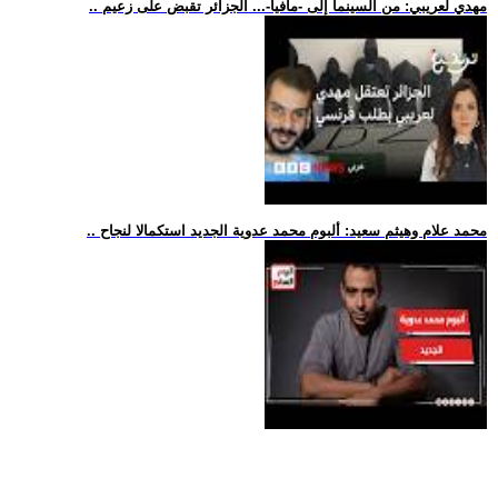
.. مهدي لعريبي: من السينما إلى -مافيا-... الجزائر تقبض على زعيم
.. محمد علام وهيثم سعيد: ألبوم محمد عدوية الجديد استكمالا لنجاح