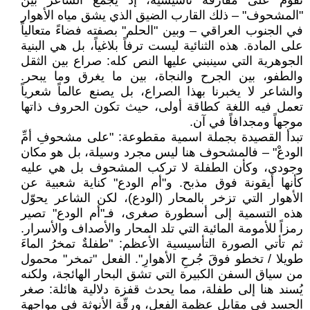
تقوم على مفارقة تأسيسية، إذ يجمع الشاعر بين
"المشحوف" – ذلك القارب الضيق الذي يشق مياه الأهوار
في الجنوب العراقي – وبين "الحلم" بصفته فضاءً متعالياً
على المادة. هذه الثنائية ليست ترفاً بلاغياً، بل هي البنية
الجوهرية التي سينبني عليها النص كله: صراع بين الثقل
والطفو، بين الجرح والنجاة، بين ما يغرق وما يبحر.
والشاعر لا يخبرنا بهذا الصراع، بل يصنع عالماً شعرياً
تعمل فيه اللغة كطاقة أولى، حيث تكون الحروف ذاتها
موجهاً ومجدافاً في آن.
تبدأ القصيدة بجملة اسمية مقطوعة: "على مشحوفِ أمِّ
الودعْ" – فالمشحوف هنا ليس مجرد وسيلة، بل هو مكان
وجودي، وكأن الطفلة لا تركب المشحوف بل هي عليه
كأنها أيقونة فوق مذبح. و"أم الودع" كناية شعبية عن
الأهوار التي تزخر بالمحار (الودع)، لكن الشاعر يحوّل
هذه التسمية إلى أسطورة صغرى، فـ"أم الودع" تصير
رمزاً للأمومة المائية التي تلد المحار والأصداف والأسرار.
ثم تأتي الصورة التأسيسية الأعظم: "طفلةٌ تمخرُ الماءَ
طويلا / تخطو فوقَ جُرحِ الأهوارِ". الفعل "تمخر" محمول
من سياق السفن الكبيرة التي تشق البحار الهائجة، ولكنه
يُسند هنا إلى طفلة، مما يحدث قفزة دلالية هائلة: صغر
الجسد في مقابل عظمة الفعل، ورقّة الأنوثة في مواجهة