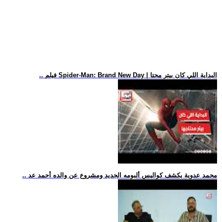
.. فيلم Spider-Man: Brand New Day | البداية اللي كان بيتر محتا
.. محمد عدوية يكشف كواليس ألبومه الجديد ومشروع عن والده أحمد عد