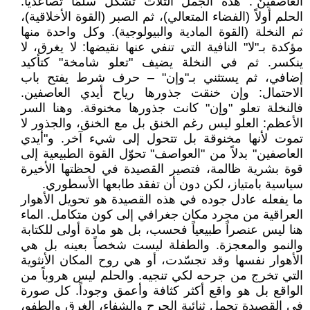
العاصفينْ". هذه الجمل الثلاث تشكل سلمًا تصاعديًا:
الحلم أولاً (الفضاء المتعالي)، ثم الصبر (القوة الأخلاقية)،
ثم النخلة (القوة المادية والبيولوجية). وكل واحدة منها
مؤكدة بـ"لا" النافية التي تنفي عنها نقيضها: لا يغرق، لا
ينكسر. ثم في النخلة يضيف "تعلو شامخة" كتأكيد
إضافي، ثم يستثني بـ"وإن" – حرف شرط يفتح باب
الاحتمال: وإن خنقت جذورها رياح أيدي العاصفين.
فالنخلة تعلو "وإن" كانت جذورها مخنوقة. وهنا السر
الأعظم: العلو ليس رغم الخنق بل مع الخنق، والجذور لا
تموت لأنها مخنوقة بل تتحول إلى شيء آخر. و"أيدي
العاصفين" بدلاً من "العواصف" تحوّل القوة الطبيعية إلى
قوة بشرية ظالمة، فتصير القصيدة في لحظتها الأخيرة
سياسية بامتياز، لكن دون أن تفقد طابعها الأسطوري.
ما يفعله عادل جوده في هذه القصيدة هو تحويل الأهوار
العراقية من مجرد مكان جغرافي إلى كون متكامل. الماء
هنا ليس عنصراً طبيعياً فحسب، بل هو مادة أولى للكتابة
والنمو والمعجزة. والطفلة ليست شخصاً بعينه بل هي
الأهوار نفسها وقد تجسّدت، أو هي روح المكان الأنثوية
التي تخرج من جرحه لكي تنجيه. والحلم ليس هروباً من
الواقع بل هو واقع أكثر كثافة وأعمق وجوداً. كل صورة
في القصيدة تحمل ثنائية الجرح والشفاء، الغرق والطفو،