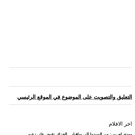
التعليق والتصويت على الموضوع في الموقع الرئيسي
اخر الافلام
.. مهدي لعريبي: من السينما إلى -مافيا-... الجزائر تقبض على زعيم