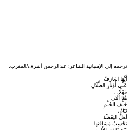
ترجمه إلى الإسبانية الشاعر: عبدالرحمن أشرف/المغرب.
أَيُّهَا العَازِفُ
عَلَى أَوْتَارِ الظِّلَالِ
مَهْلًا…
هُنَا أُنْثَى
خَلْفَ الحُلْمِ
تَنَامُ،
لَعَلَّ اليَقَظَةَ
تَحْسِبُ مَسَافَتَهَا