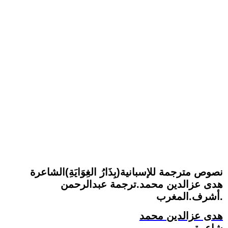
نصوص مترجمة للإسبانية(بِذَارُ الغِوَايَةِ)الشاعرة
هدى عزالدين محمد.ترجمة عبدالرحمن
أشرف.المغرب.
هدى عزالدين محمد
شاعرة