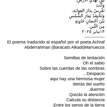
بَيْنَ نَهْدَيِ الأَرْضِ.
وَأَنْتَ
تَغْرِسُ بِذَارَ الغِوَايَةِ،
وَتَحْصُدُ ثِمَارَ الشَّمْسِ
بَيْنَ أَحْضَانٍ خَاوِيَةٍ
مِنَ التِّينِ.
١٣يناير ٢٠٢٥
--------------
El poema traducido al español por el poeta:Achraf
Abderrahman (Baracato Alkadi)Marruecos
Semillas de tentación
Oh el sabio
Sobre las cuerdas de las sombras
Despacio…
aqui hay una hermosa mujer
detrás del sueño
duerme,
Quizás la atención
Calcula su distancia
Entre los senos de la tierra.