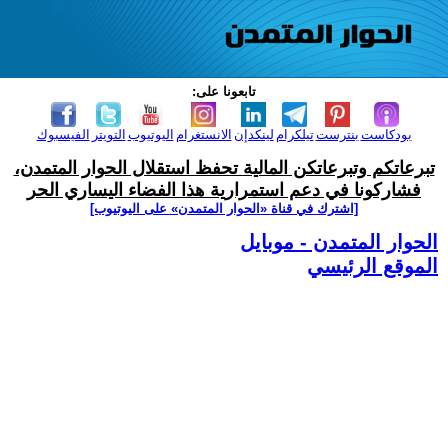
تابعونا على:
بودكاست
بنترست
تيلكرام
لينكدإن
الانستغرام
اليوتيوب
التويتر
الفيسبوك
تبرعاتكم وتبرعاتكن المالية تحفظ استقلال الحوار المتمدن،
فشاركونا في دعم استمرارية هذا الفضاء اليساري الحر
[اشترك في قناة ‫«الحوار المتمدن» على اليوتيوب]
الحوار المتمدن - موبايل
الموقع الرئيسي