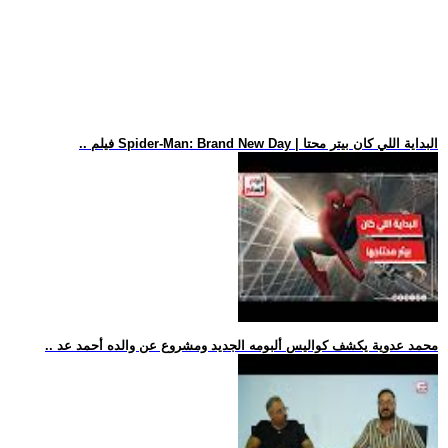
.. فيلم Spider-Man: Brand New Day | البداية اللي كان بيتر محتا
.. محمد عدوية يكشف كواليس ألبومه الجديد ومشروع عن والده أحمد عد