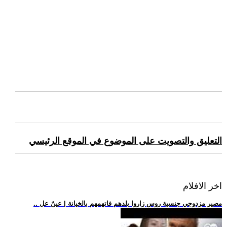
التعليق والتصويت على الموضوع في الموقع الرئيسي
اخر الافلام
.. مصير مزدوجي جنسية روس زاروا بلدهم فاتهمهم بالخيانة | عينٌ عل