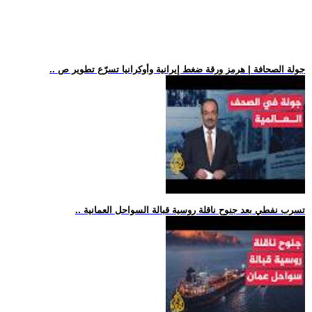
.. جولة الصحافة | هرمز ورقة ضغط إيرانية وأوكرانيا تسرّع تطوير ص
.. تسرب نفطي بعد جنوح ناقلة روسية قبالة السواحل العمانية