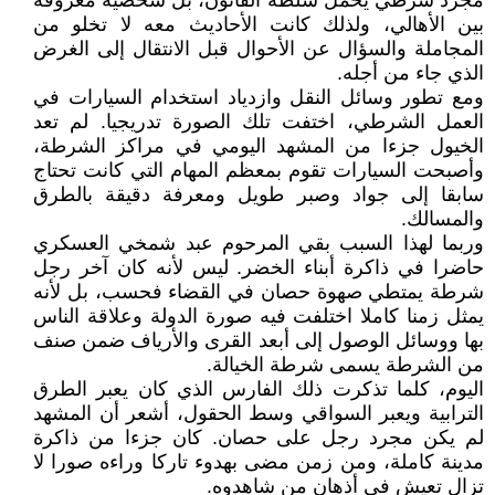
مجرد شرطي يحمل سلطة القانون، بل شخصية معروفة
بين الأهالي، ولذلك كانت الأحاديث معه لا تخلو من
المجاملة والسؤال عن الأحوال قبل الانتقال إلى الغرض
الذي جاء من أجله.
ومع تطور وسائل النقل وازدياد استخدام السيارات في
العمل الشرطي، اختفت تلك الصورة تدريجيا. لم تعد
الخيول جزءا من المشهد اليومي في مراكز الشرطة،
وأصبحت السيارات تقوم بمعظم المهام التي كانت تحتاج
سابقا إلى جواد وصبر طويل ومعرفة دقيقة بالطرق
والمسالك.
وربما لهذا السبب بقي المرحوم عبد شمخي العسكري
حاضرا في ذاكرة أبناء الخضر. ليس لأنه كان آخر رجل
شرطة يمتطي صهوة حصان في القضاء فحسب، بل لأنه
يمثل زمنا كاملا اختلفت فيه صورة الدولة وعلاقة الناس
بها ووسائل الوصول إلى أبعد القرى والأرياف ضمن صنف
من الشرطة يسمى شرطة الخيالة.
اليوم، كلما تذكرت ذلك الفارس الذي كان يعبر الطرق
الترابية ويعبر السواقي وسط الحقول، أشعر أن المشهد
لم يكن مجرد رجل على حصان. كان جزءا من ذاكرة
مدينة كاملة، ومن زمن مضى بهدوء تاركا وراءه صورا لا
تزال تعيش في أذهان من شاهدوه.