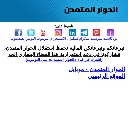
تابعونا على:
بودكاست
بنترست
تيلكرام
لينكدإن
الانستغرام
اليوتيوب
التويتر
الفيسبوك
تبرعاتكم وتبرعاتكن المالية تحفظ استقلال الحوار المتمدن،
فشاركونا في دعم استمرارية هذا الفضاء اليساري الحر
[اشترك في قناة ‫«الحوار المتمدن» على اليوتيوب]
الحوار المتمدن - موبايل
الموقع الرئيسي