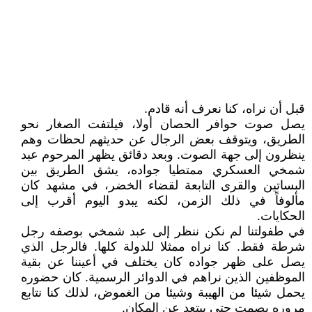
قبل أن نراه، كنا نعرف أنه قادم.
يصل صوت حوافر الحصان أولا، فيلتفت الصغار نحو
الطريق، ويتوقف بعض الرجال عن حديثهم لحظات وهم
ينظرون إلى جهة الصوت. وبعد دقائق يظهر المرحوم عبد
شمخي العسكري ممتطيا جواده، يشق الطريق بين
البساتين والقرى التابعة لقضاء الخضر، في مشهد كان
مألوفاً في ذلك الزمن، لكنه يبدو اليوم أقرب إلى
الحكايات.
في طفولتنا لم نكن ننظر إلى عبد شمخي بوصفه رجل
شرطة فقط. كنا نراه ممثلا للدولة كلها. فالرجل الذي
يصل على ظهر جواده كان يختلف في أعيننا عن بقية
الموظفين الذين نراهم في الدوائر الرسمية. كان حضوره
يحمل شيئا من الهيبة وشيئا من الغموض، لذلك كنا نتابع
مروره بصمت حتى يبتعد عن المكان.