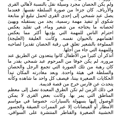
ولم يكن الحصان مجرد وسيلة نقل بالنسبة لأهالي القرى
والأرياف. كان جزءا من صورة السلطة نفسها. فعندما
يصل عبد شمخي إلى إحدى القرى لحمل تبليغ أو متابعة
شكوى أو تنفيذ مهمة رسمية، يجد من يستقبله ويهيئ
لحصانه ما يحتاجه من شعير وماء، في تقليد يعكس
احترام الناس للمهمة التي يؤديها أكثر مما يعكس
اهتمامهم بالحيوان نفسه. وكانت العليقة (العليجة)
المملوءة بالشعير تعلق في رقبة الحصان تقديرا لصاحبه
وللمهمة التي جاء من أجلها.
أتذكر أن كثيرا من الأطفال كانوا يبتعدون عن الطريق عند
مروره. لم يكن خوفا من المرحوم عبد شمخي بقدر ما
كان رهبة من تلك الصورة التي تجمع الرجل والحصان
والسلطة في هيئة واحدة. وبعد مغادرته المكان تبدأ
الحكايات الصغيرة بيننا، فيصف كل واحد ما شاهده وكأنه
يتحدث عن فارس خرج من قصة قديمة.
في ذلك الزمن لم تكن الطرق المعبدة تصل إلى معظم
المناطق التي يمر بها. وكانت بعض القرى لا يمكن
الوصول إليها بسهولة بالسيارات، خصوصا في مواسم
الأمطار أو الفيضانات إلا عبر الممرات الضيقة والجسور
الخشبية الصغيرة والقناطر المنتشرة على السواقي.