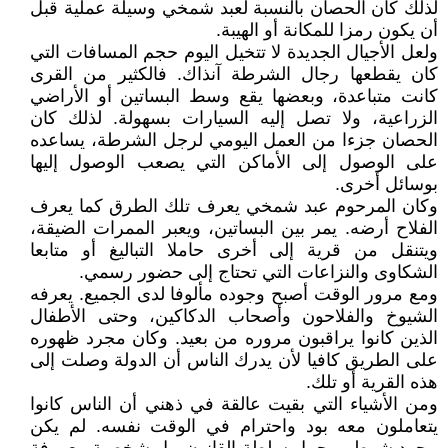
لذلك كان الحصان بالنسبة لعبد شمخي وسيلة عملية قبل
أن يكون رمزا للمكانة أو الهيبة.
ولعل الأجيال الجديدة لا تتخيل اليوم حجم المسافات التي
كان يقطعها رجال الشرطة آنذاك. فالكثير من القرى
كانت متباعدة، وبعضها يقع وسط البساتين أو الأراضي
الزراعية، ولا تصل إليه السيارات بسهولة. لذلك كان
الحصان جزءا من العمل اليومي لرجل الشرطة، يساعده
على الوصول إلى الأماكن التي يصعب الوصول إليها
بوسائل أخرى.
وكان المرحوم عبد شمخي يعرف تلك الطرق كما يعرف
الفلاح أرضه. يمر بين البساتين، ويعبر الممرات الضيقة،
ويتنقل من قرية إلى أخرى حاملا التباليغ أو متابعا
الشكاوى والنزاعات التي تحتاج إلى حضور رسمي.
ومع مرور الوقت أصبح وجوده مألوفا لدى الجميع. يعرفه
الشيوخ والفلاحون وأصحاب الدكاكين، وحتى الأطفال
الذين كانوا يراقبون مروره من بعيد. وكان مجرد ظهوره
على الطريق كافيا لأن يدرك الناس أن الدولة وصلت إلى
هذه القرية أو تلك.
ومن الأشياء التي بقيت عالقة في ذهني أن الناس كانوا
يتعاملون معه بود واحترام في الوقت نفسه. لم يكن